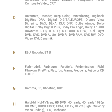
Composite Video
,
CRT
Datenrate
,
Decoder
,
Deep Color
,
Deinterlacing
,
Digibook
,
D
DigiRise DRA
,
Digital
,
DIGITALEUROPE
,
Disney View
,
Dithering
,
DivX
,
DLNA
,
DLP
,
DNR
,
Dolby Atmos
,
Dolby
Digital
,
Dolby Digital Plus
,
Dolby Pro Logic
,
Dolby TrueHD
,
Downmix
,
DTS
,
DTS-HD
,
DTS-UHD
,
DTS:X
,
Dual Layer
,
DVB
,
DVD
,
DVD-Audio
,
DVD-R
,
DVD-RAM
,
DVD-RW
,
DVD-
Video
,
DVI
,
Dynamik
E
EBU
,
Encoder
,
ETSI
Farbmodell
,
Farbraum
,
Farbtiefe
,
Feldemission
,
Field
,
F
Filmkorn
,
FireWire
,
Flag
,
fps
,
Frame
,
Frequenz
,
Fujicolor CD
,
Full HD
G
Gamma
,
GB
,
Ghosting
,
GHz
Halbbild
,
HbbTV&reg;
,
HD DVD
,
HD ready
,
HD ready 1080p
,
H
HD VMD
,
HDCD
,
HDCP
,
HDMI
,
HDTV
,
HEVC (High Efficiency
Video Coding)
,
HFR
,
Hochpass