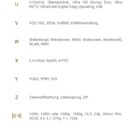
U-Control
,
Übersprechen
,
Ultra HD Blu-ray Disc
,
Ultra
U
HDTV
,
UltraViolet Digital Copy
,
Upscaling
,
USB
V
VCD
,
VEIL
,
VESA
,
Vollbild
,
Vollbildwandlung
Wellenlänge
,
Wendecover
,
WHDI
,
Widescreen
,
WirelessHD
,
W
WLAN
,
WMV
X
x.v.Colour
,
XpanD
,
xvYCC
Y
YCbCr
,
YPbPr
,
YUV
Z
Zeilenentflechtung
,
Zeilensprung
,
ZIP
1080i
,
1080i oder 1080p
,
1080p
,
16:9
,
24p
,
35mm Film
,
[0-9]
3CCD
,
4:3
,
5.1
,
576p
,
7.1
,
720p