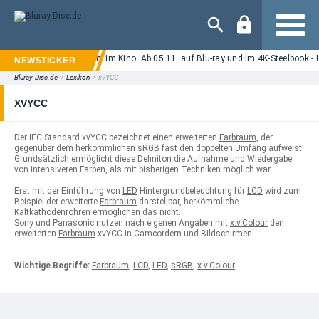
Navigation
h-Horror "Ice Cream Man" im Kino: Ab 05.11. auf Blu-ray und im 4K-Steelbook - 
Bluray-Disc.de
/
Lexikon
/
xvYCC
XVYCC
Der IEC Standard xvYCC bezeichnet einen erweiterten
Farbraum
, der
gegenüber dem herkömmlichen
sRGB
fast den doppelten Umfang aufweist.
Grundsätzlich ermöglicht diese Definiton die Aufnahme und Wiedergabe
von intensiveren Farben, als mit bisherigen Techniken möglich war.
Erst mit der Einführung von
LED
Hintergrundbeleuchtung für
LCD
wird zum
Beispiel der erweiterte
Farbraum
darstellbar, herkömmliche
Kaltkathodenröhren ermöglichen das nicht.
Sony und Panasonic nutzen nach eigenen Angaben mit
x.v.Colour
den
erweiterten
Farbraum
xvYCC in Camcordern und Bildschirmen.
Wichtige Begriffe:
Farbraum
,
LCD
,
LED
,
sRGB
,
x.v.Colour