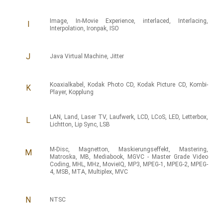
Image
,
In-Movie Experience
,
interlaced
,
Interlacing
,
I
Interpolation
,
Ironpak
,
ISO
J
Java Virtual Machine
,
Jitter
Koaxialkabel
,
Kodak Photo CD
,
Kodak Picture CD
,
Kombi-
K
Player
,
Kopplung
LAN
,
Land
,
Laser TV
,
Laufwerk
,
LCD
,
LCoS
,
LED
,
Letterbox
,
L
Lichtton
,
Lip Sync
,
LSB
M-Disc
,
Magnetton
,
Maskierungseffekt
,
Mastering
,
M
Matroska
,
MB
,
Mediabook
,
MGVC - Master Grade Video
Coding
,
MHL
,
MHz
,
MovieIQ
,
MP3
,
MPEG-1
,
MPEG-2
,
MPEG-
4
,
MSB
,
MTA
,
Multiplex
,
MVC
N
NTSC