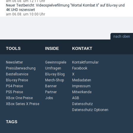
am 06.08. um 12:11 Uhr
Neuer Testbericht: Videospielverfilmung "Mortal Kombat II" auf Blu-ray und
4K UHD rezensiert
am 06.08. um 10:00 Uhr
nach oben
TOOLS
INSIDE
KONTAKT
Newsletter
Gewinnspiele
Kontaktformular
Preisüberwachung
Umfragen
Facebook
Bestellservice
Blu-ray Blog
X
Blu-ray Preise
Merch-Shop
Mediadaten
PS4 Preise
Banner
Impressum
PS5 Preise
Partner
Mitwirkende
XBox One Preise
Jobs
AGB
XBox Series X Preise
Datenschutz
Datenschutz Optionen
TAGS