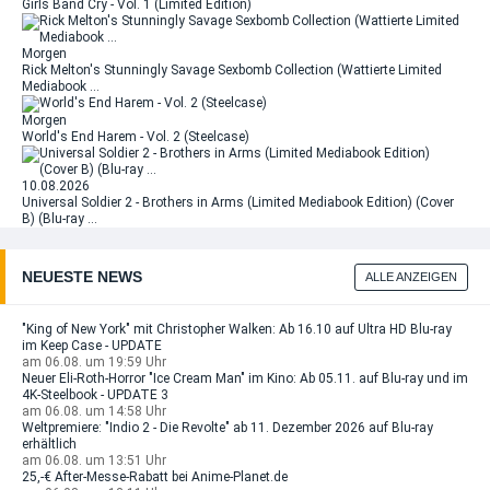
Girls Band Cry - Vol. 1 (Limited Edition)
Morgen
Rick Melton's Stunningly Savage Sexbomb Collection (Wattierte Limited
Mediabook …
Morgen
World's End Harem - Vol. 2 (Steelcase)
10.08.2026
Universal Soldier 2 - Brothers in Arms (Limited Mediabook Edition) (Cover
B) (Blu-ray …
NEUESTE NEWS
ALLE ANZEIGEN
"King of New York" mit Christopher Walken: Ab 16.10 auf Ultra HD Blu-ray
im Keep Case - UPDATE
am 06.08. um 19:59 Uhr
Neuer Eli-Roth-Horror "Ice Cream Man" im Kino: Ab 05.11. auf Blu-ray und im
4K-Steelbook - UPDATE 3
am 06.08. um 14:58 Uhr
Weltpremiere: "Indio 2 - Die Revolte" ab 11. Dezember 2026 auf Blu-ray
erhältlich
am 06.08. um 13:51 Uhr
25,-€ After-Messe-Rabatt bei Anime-Planet.de