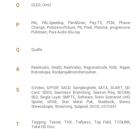
O
OLED
,
OmU
PAL
,
PAL-Speedup
,
Pan&Scan
,
Pay-TV
,
PCM
,
Phase-
P
Change
,
Picture-in-Picture
,
Pit
,
Pixel
,
Plasma
,
progressive
,
Pulldown
,
Pure Audio Blu-ray
Q
Quelle
RealAudio
,
RealD
,
RealVideo
,
Regionalcode
,
RGB
,
Ripper
,
R
Rotoskopie
,
Rückprojektionsfernsehen
S-Video
,
S/P-DIF
,
SACD
,
Samplingtiefe
,
SATA
,
SCART
,
SD-
S
Card
,
SDDS
,
Seamless Branching
,
Season Play
,
SECAM
,
SED
,
Single Layer
,
SMPTE
,
Software
,
Sonic Scenarist UHD
,
Spoiler
,
sRGB
,
Star Metal Pak
,
Steelbook
,
Stereo
,
Stereoskopie
,
Streaming
,
Subpixel
,
SVCD
,
sYCC601
Tagging
,
Teaser
,
THX
,
Tiefpass
,
Top Field
,
TOSLINK
,
T
Total HD Disc