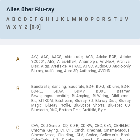
Alles über Blu-ray
A
B
C
D
E
F
G
H
I
J
K
L
M
N
O
P
Q
R
S
T
U
V
W
X
Y
Z
[0-9]
A/V
,
AAC
,
AACS
,
Abtastrate
,
AC3
,
Adobe RGB
,
Adobe
A
YCC601
,
AES
,
Alias-Effekt
,
Anamorph
,
AnyNet+
,
Archival
Disc
,
ARIB
,
Artefakte
,
ATRAC
,
ATSC
,
Audio-CD
,
Audio-only
Blu-ray
,
Auflösung
,
Auro-3D
,
Authoring
,
AVCHD
Bandbreite
,
Banding
,
Baudrate
,
BD+
,
BD-J
,
BD-Live
,
BD-R
,
B
BD-RE
,
BDAV
,
BDMV
,
BDXL
,
Beamer
,
Bewegungsunschärfe
,
Bi-Amping
,
Bi-Wiring
,
Bildformat
,
Bit
,
BITKOM
,
Bitstream
,
Blu-ray 3D
,
Blu-ray Disc
,
Blu-ray
Magic
,
Blu-ray Profile
,
Blu-Scape Shorts
,
Blu-spec CD
,
Bluetooth
,
BNC
,
Bottom Field
,
Breitbild
,
Byte
CAV
,
CCD-Sensor
,
CD
,
CD-R
,
CD-RW
,
CEC
,
CEN
,
CENELEC
,
C
Chroma Keying
,
CI
,
CI+
,
Cinch
,
cinechat
,
Cinema-Modus
,
CinemaScope
,
Clouding
,
CLV
,
Codec
,
Collector's Book
,
ColorCode 3-D
,
Combo Laufwerk
,
Component Video
,