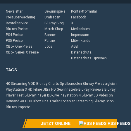
Newsletter
Gewinnspiele
Kontaktformular
Preisüberwachung
Umfragen
Facebook
Bestellservice
Blu-ray Blog
X
Blu-ray Preise
Merch-Shop
Mediadaten
PS4 Preise
Banner
Impressum
PS5 Preise
Partner
Mitwirkende
XBox One Preise
Jobs
AGB
XBox Series X Preise
Datenschutz
Datenschutz Optionen
TAGS
4K-Streaming
VOD
Blu-ray Charts
Spielkonsolen
Blu-ray Preisvergleich
PlayStation 3
HD Filme
Ultra HD
Gewinnspiele
Blu-ray Reviews
Blu-ray
Player Test
Blu-ray Player
BD-Live
Playstation 4
Blu-ray 3D
Video on
Demand
4K UHD
Xbox One
Trailer
Konsolen
Streaming
Blu-ray Shop
Blu-ray Importe
JETZT ONLINE
RSS FEEDS