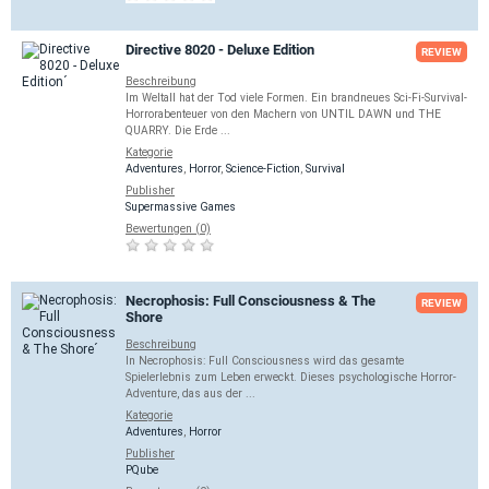
Directive 8020 - Deluxe Edition
REVIEW
Beschreibung
Im Weltall hat der Tod viele Formen. Ein brandneues Sci-Fi-Survival-
Horrorabenteuer von den Machern von UNTIL DAWN und THE
QUARRY. Die Erde ...
Kategorie
Adventures
,
Horror
,
Science-Fiction
,
Survival
Publisher
Supermassive Games
Bewertungen (0)
Necrophosis: Full Consciousness & The
REVIEW
Shore
Beschreibung
In Necrophosis: Full Consciousness wird das gesamte
Spielerlebnis zum Leben erweckt. Dieses psychologische Horror-
Adventure, das aus der ...
Kategorie
Adventures
,
Horror
Publisher
PQube