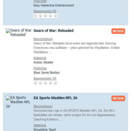
Publisher
Sony Interactive Entertainment
Bewertungen (0)
Gears of War: Reloaded
REVIEW
Beschreibung
Gears of War: Reloaded lässt eines der legendärsten Gaming-
Franchises neu aufleben – jetzt optimiert für PlayStation. Erlebe
PlayStation ...
Kategorie
Action
,
Shooter
Publisher
Xbox Game Studios
Bewertungen (0)
EA Sports Madden NFL 26
REVIEW
Beschreibung
Dominiere die Liga in EA SPORTS Madden NFL 26. Die NFL-
Spieldaten der letzten Jahre sorgen für ein nie dagewesenes
Coaching-Erlebnis, ...
Kategorie
Simulation
,
Sport