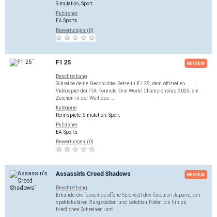
Simulation
,
Sport
Publisher
EA Sports
Bewertungen (0)
F1 25
REVIEW
Beschreibung
Schreibe deine Geschichte. Setze in F1 25, dem offiziellen
Videospiel der FIA Formula One World Championship 2025, ein
Zeichen in der Welt des ...
Kategorie
Rennspiele
,
Simulation
,
Sport
Publisher
EA Sports
Bewertungen (0)
Assassin's Creed Shadows
REVIEW
Beschreibung
Erkunde die fesselnde offene Spielwelt des feudalen Japans, von
spektakulären Burgstädten und belebten Häfen bis hin zu
friedlichen Schreinen und ...