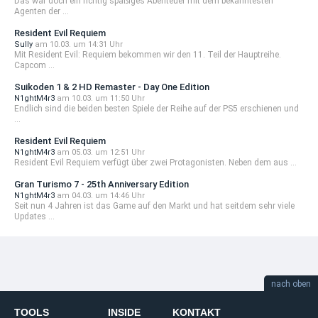
Das war doch ein richtig spaßiges Abenteuer mit dem bekanntesten
Agenten der ...
Resident Evil Requiem
Sully
am 10.03. um 14:31 Uhr
Mit Resident Evil: Requiem bekommen wir den 11. Teil der Hauptreihe.
Capcom ...
Suikoden 1 & 2 HD Remaster - Day One Edition
N1ghtM4r3
am 10.03. um 11:50 Uhr
Endlich sind die beiden besten Spiele der Reihe auf der PS5 erschienen und
...
Resident Evil Requiem
N1ghtM4r3
am 05.03. um 12:51 Uhr
Resident Evil Requiem verfügt über zwei Protagonisten. Neben dem aus ...
Gran Turismo 7 - 25th Anniversary Edition
N1ghtM4r3
am 04.03. um 14:46 Uhr
Seit nun 4 Jahren ist das Game auf den Markt und hat seitdem sehr viele
Updates ...
nach oben
TOOLS
INSIDE
KONTAKT