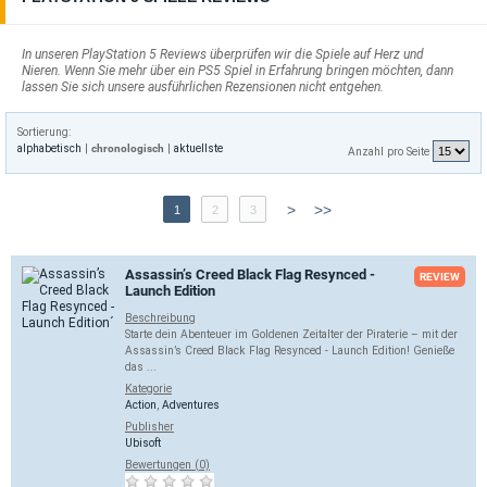
In unseren PlayStation 5 Reviews überprüfen wir die Spiele auf Herz und
Nieren. Wenn Sie mehr über ein PS5 Spiel in Erfahrung bringen möchten, dann
lassen Sie sich unsere ausführlichen Rezensionen nicht entgehen.
Sortierung:
alphabetisch
|
chronologisch
|
aktuellste
Anzahl pro Seite
>
>>
1
2
3
Assassin’s Creed Black Flag Resynced -
REVIEW
Launch Edition
Beschreibung
Starte dein Abenteuer im Goldenen Zeitalter der Piraterie – mit der
Assassin’s Creed Black Flag Resynced - Launch Edition! Genieße
das ...
Kategorie
Action
,
Adventures
Publisher
Ubisoft
Bewertungen (0)