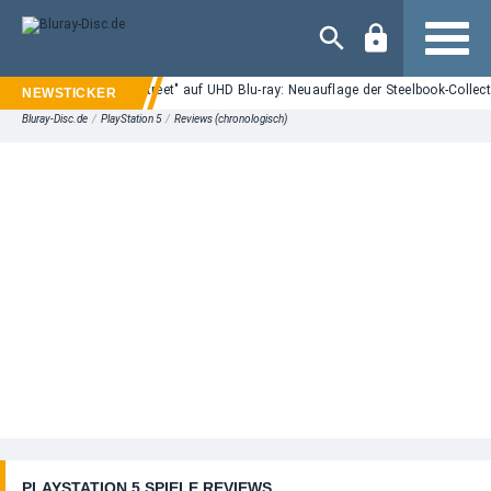
Navigation
"Nightmare on Elm Street" auf UHD Blu-ray: Neuauflage der Steelbook-Collect
Bluray-Disc.de
/
PlayStation 5
/
Reviews (chronologisch)
PLAYSTATION 5 SPIELE REVIEWS