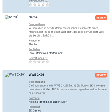
Bewertungen (0)
Saros
REVIEW
Beschreibung
Verliere dich in der düsteren persönlichen Geschichte eines
Mannes, der im Bann einer Welt steht, die alles korrumpiert, was
sie berührt. SAROS ...
Kategorie
Shooter
Publisher
Sony Interactive Entertainment
Bewertungen (0)
WWE 2K26
REVIEW
Beschreibung
Die Show endet nie in WWE 2K26! Betritt CM Punks 2K Showcase,
dominiere mit über 400 Superstars sowie Legenden und entfessele
das Chaos mit ...
Kategorie
Action
,
Fighting
,
Simulation
,
Sport
Publisher
2K Games