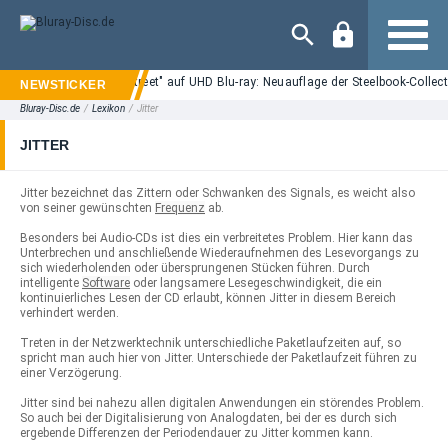
Navigation
"Nightmare on Elm Street" auf UHD Blu-ray: Neuauflage der Steelbook-Collect
Bluray-Disc.de
/
Lexikon
/
Jitter
JITTER
Jitter bezeichnet das Zittern oder Schwanken des Signals, es weicht also
von seiner gewünschten
Frequenz
ab.
Besonders bei Audio-CDs ist dies ein verbreitetes Problem. Hier kann das
Unterbrechen und anschließende Wiederaufnehmen des Lesevorgangs zu
sich wiederholenden oder übersprungenen Stücken führen. Durch
intelligente
Software
oder langsamere Lesegeschwindigkeit, die ein
kontinuierliches Lesen der CD erlaubt, können Jitter in diesem Bereich
verhindert werden.
Treten in der Netzwerktechnik unterschiedliche Paketlaufzeiten auf, so
spricht man auch hier von Jitter. Unterschiede der Paketlaufzeit führen zu
einer Verzögerung.
Jitter sind bei nahezu allen digitalen Anwendungen ein störendes Problem.
So auch bei der Digitalisierung von Analogdaten, bei der es durch sich
ergebende Differenzen der Periodendauer zu Jitter kommen kann.