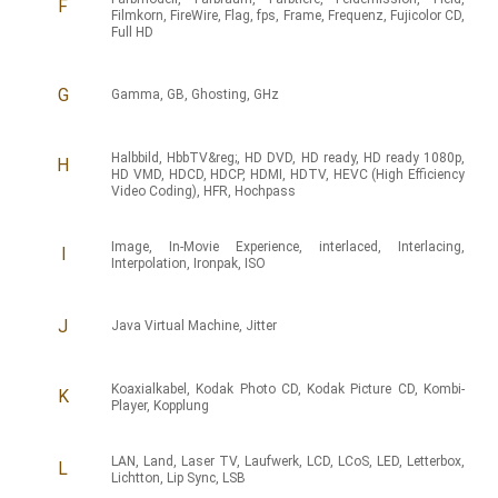
F
Filmkorn
,
FireWire
,
Flag
,
fps
,
Frame
,
Frequenz
,
Fujicolor CD
,
Full HD
G
Gamma
,
GB
,
Ghosting
,
GHz
Halbbild
,
HbbTV&reg;
,
HD DVD
,
HD ready
,
HD ready 1080p
,
H
HD VMD
,
HDCD
,
HDCP
,
HDMI
,
HDTV
,
HEVC (High Efficiency
Video Coding)
,
HFR
,
Hochpass
Image
,
In-Movie Experience
,
interlaced
,
Interlacing
,
I
Interpolation
,
Ironpak
,
ISO
J
Java Virtual Machine
,
Jitter
Koaxialkabel
,
Kodak Photo CD
,
Kodak Picture CD
,
Kombi-
K
Player
,
Kopplung
LAN
,
Land
,
Laser TV
,
Laufwerk
,
LCD
,
LCoS
,
LED
,
Letterbox
,
L
Lichtton
,
Lip Sync
,
LSB