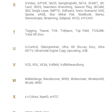
S-Video
,
S/P-DIF
,
SACD
,
Samplingtiefe
,
SATA
,
SCART
,
SD-
S
Card
,
SDDS
,
Seamless Branching
,
Season Play
,
SECAM
,
SED
,
Single Layer
,
SMPTE
,
Software
,
Sonic Scenarist UHD
,
Spoiler
,
sRGB
,
Star Metal Pak
,
Steelbook
,
Stereo
,
Stereoskopie
,
Streaming
,
Subpixel
,
SVCD
,
sYCC601
Tagging
,
Teaser
,
THX
,
Tiefpass
,
Top Field
,
TOSLINK
,
T
Total HD Disc
U-Control
,
Übersprechen
,
Ultra HD Blu-ray Disc
,
Ultra
U
HDTV
,
UltraViolet Digital Copy
,
Upscaling
,
USB
V
VCD
,
VEIL
,
VESA
,
Vollbild
,
Vollbildwandlung
Wellenlänge
,
Wendecover
,
WHDI
,
Widescreen
,
WirelessHD
,
W
WLAN
,
WMV
X
x.v.Colour
,
XpanD
,
xvYCC