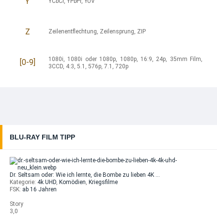
Y
YCbCr
,
YPbPr
,
YUV
Z
Zeilenentflechtung
,
Zeilensprung
,
ZIP
1080i
,
1080i oder 1080p
,
1080p
,
16:9
,
24p
,
35mm Film
,
[0-9]
3CCD
,
4:3
,
5.1
,
576p
,
7.1
,
720p
BLU-RAY FILM TIPP
Dr. Seltsam oder: Wie ich lernte, die Bombe zu lieben 4K …
Kategorie:
4k UHD
,
Komödien
,
Kriegsfilme
FSK:
ab 16 Jahren
Story
3,0