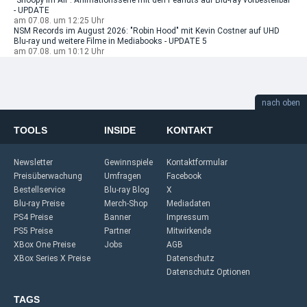
"Snoopy im All": Animationsserie mit den Peanuts auf Blu-ray vorbestellbar
- UPDATE
am 07.08. um 12:25 Uhr
NSM Records im August 2026: "Robin Hood" mit Kevin Costner auf UHD
Blu-ray und weitere Filme in Mediabooks - UPDATE 5
am 07.08. um 10:12 Uhr
nach oben
TOOLS
INSIDE
KONTAKT
Newsletter
Gewinnspiele
Kontaktformular
Preisüberwachung
Umfragen
Facebook
Bestellservice
Blu-ray Blog
X
Blu-ray Preise
Merch-Shop
Mediadaten
PS4 Preise
Banner
Impressum
PS5 Preise
Partner
Mitwirkende
XBox One Preise
Jobs
AGB
XBox Series X Preise
Datenschutz
Datenschutz Optionen
TAGS