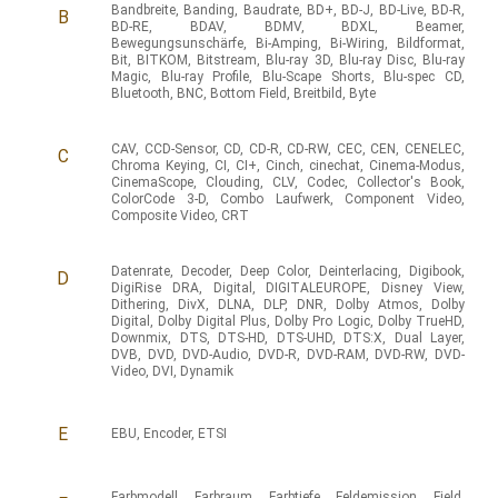
Bandbreite
,
Banding
,
Baudrate
,
BD+
,
BD-J
,
BD-Live
,
BD-R
,
B
BD-RE
,
BDAV
,
BDMV
,
BDXL
,
Beamer
,
Bewegungsunschärfe
,
Bi-Amping
,
Bi-Wiring
,
Bildformat
,
Bit
,
BITKOM
,
Bitstream
,
Blu-ray 3D
,
Blu-ray Disc
,
Blu-ray
Magic
,
Blu-ray Profile
,
Blu-Scape Shorts
,
Blu-spec CD
,
Bluetooth
,
BNC
,
Bottom Field
,
Breitbild
,
Byte
CAV
,
CCD-Sensor
,
CD
,
CD-R
,
CD-RW
,
CEC
,
CEN
,
CENELEC
,
C
Chroma Keying
,
CI
,
CI+
,
Cinch
,
cinechat
,
Cinema-Modus
,
CinemaScope
,
Clouding
,
CLV
,
Codec
,
Collector's Book
,
ColorCode 3-D
,
Combo Laufwerk
,
Component Video
,
Composite Video
,
CRT
Datenrate
,
Decoder
,
Deep Color
,
Deinterlacing
,
Digibook
,
D
DigiRise DRA
,
Digital
,
DIGITALEUROPE
,
Disney View
,
Dithering
,
DivX
,
DLNA
,
DLP
,
DNR
,
Dolby Atmos
,
Dolby
Digital
,
Dolby Digital Plus
,
Dolby Pro Logic
,
Dolby TrueHD
,
Downmix
,
DTS
,
DTS-HD
,
DTS-UHD
,
DTS:X
,
Dual Layer
,
DVB
,
DVD
,
DVD-Audio
,
DVD-R
,
DVD-RAM
,
DVD-RW
,
DVD-
Video
,
DVI
,
Dynamik
E
EBU
,
Encoder
,
ETSI
Farbmodell
,
Farbraum
,
Farbtiefe
,
Feldemission
,
Field
,