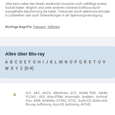
Jitter kann neben den bereits erwähnten Ursachen noch vielfältige andere
Gründe haben. Möglich sind unter anderem störende Einflüsse durch
mangelhafte Abschirmung der Kabel, Toleranzen durch elektrische Antriebe
in Laufwerken oder auch Schwankungen in der Spannungsversorgung.
Wichtige Begriffe:
Frequenz
,
Software
Alles über Blu-ray
A
B
C
D
E
F
G
H
I
J
K
L
M
N
O
P
Q
R
S
T
U
V
W
X
Y
Z
[0-9]
A/V
,
AAC
,
AACS
,
Abtastrate
,
AC3
,
Adobe RGB
,
Adobe
A
YCC601
,
AES
,
Alias-Effekt
,
Anamorph
,
AnyNet+
,
Archival
Disc
,
ARIB
,
Artefakte
,
ATRAC
,
ATSC
,
Audio-CD
,
Audio-only
Blu-ray
,
Auflösung
,
Auro-3D
,
Authoring
,
AVCHD