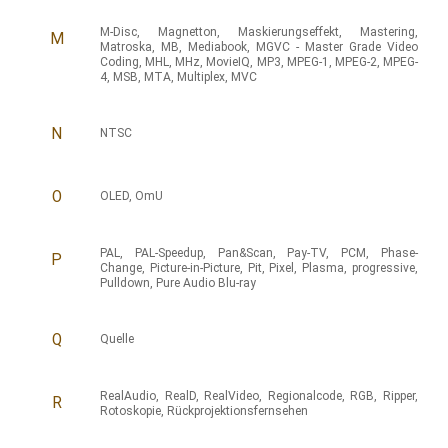
M-Disc
,
Magnetton
,
Maskierungseffekt
,
Mastering
,
M
Matroska
,
MB
,
Mediabook
,
MGVC - Master Grade Video
Coding
,
MHL
,
MHz
,
MovieIQ
,
MP3
,
MPEG-1
,
MPEG-2
,
MPEG-
4
,
MSB
,
MTA
,
Multiplex
,
MVC
N
NTSC
O
OLED
,
OmU
PAL
,
PAL-Speedup
,
Pan&Scan
,
Pay-TV
,
PCM
,
Phase-
P
Change
,
Picture-in-Picture
,
Pit
,
Pixel
,
Plasma
,
progressive
,
Pulldown
,
Pure Audio Blu-ray
Q
Quelle
RealAudio
,
RealD
,
RealVideo
,
Regionalcode
,
RGB
,
Ripper
,
R
Rotoskopie
,
Rückprojektionsfernsehen