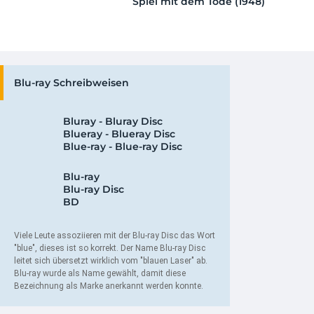
Spiel mit dem Tode (1948)
(C
Supergirl (2026) 4K (Limited Steelbook
(4
The Funeral - Feed Your Love
Edition) ...
Bl
15,38 Euro
(7%)
34,99 EUR
jetzt 1.09 EUR günstiger
Stand (05.08.2026 um 05:31)
VORBESTELLBAR
Detektiv Conan - Die TV-Serie …
Terminator 2 - Tag der Abrechnung 4K
Blu-ray Schreibweisen
47,49 Euro
(5%)
(Renato Casaro ...
34,99 EUR
jetzt 2.57 EUR günstiger
Bluray - Bluray Disc
Stand (05.08.2026 um 04:23)
Blueray - Blueray Disc
VORBESTELLBAR
Meat Kills (Limited Mediabook …
Blue-ray - Blue-ray Disc
27,99 Euro
The Fast and the Furious 4K (25th
(7%)
Anniversary) ...
jetzt 2.00 EUR günstiger
Blu-ray
59,99 EUR
Stand (05.08.2026 um 03:30)
Blu-ray Disc
BD
Viele Leute assoziieren mit der Blu-ray Disc das Wort
"blue", dieses ist so korrekt. Der Name Blu-ray Disc
leitet sich übersetzt wirklich vom "blauen Laser" ab.
Blu-ray wurde als Name gewählt, damit diese
Bezeichnung als Marke anerkannt werden konnte.