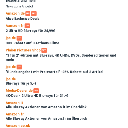
Boxsets und mehr
Edition) ...
News zum Angebot
29,99 EUR
Amazon.de
NEU
TIPP
Alive Exclusive Deals
VORBESTELLBAR
Aamzon.fr
TIPP
Chernobyl (TV Mini-Serie) (Limited Special ...
2 Ultra HD Blu-rays für 24,99€
39,99 EUR
jpc.de
TIPP
30% Rabatt auf 3 Arthaus-Filme
Plaion Pictures Shop
VORBESTELLBAR
TIPP
"3 für 2"-Aktion mit Blu-rays, 4K UHDs, DVDs, Sondereditionen und
Chernobyl (TV Mini-Serie) 4K (Limited
mehr
Collector's ...
jpc.de
TIPP
69,99 EUR
"Bündelangebot mit Preisvorteil": 25% Rabatt auf 3 Artikel
+ Details
jpc.de
DIESE WOCHE NEU
Blu-rays für je 5,-€
Dead Man's Wire (2025)
Media-Dealer.de
TIPP
4K-Deal - 2 Ultra HD Blu-rays für 31,-€
14,99 EUR
+ Details
Amazon.it
Alle Blu-ray Aktionen von Amazon.it im Überblick
VORBESTELLBAR
Amazon.fr
Alle Blu-ray Aktionen von Amazon.fr im Überblick
Der Astronaut - Project Hail Mary 4K (Limited
Amazon.co.uk
...