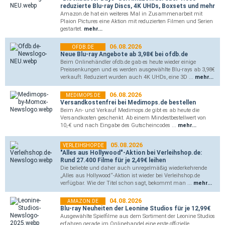
reduzierte Blu-ray Discs, 4K UHDs, Boxsets und mehr
Amazon.de hat ein weiteres Mal in Zusammenarbeit mit
Plaion Pictures eine Aktion mit reduzierten Filmen und Serien
gestartet.
mehr...
06.08.2026
OFDB.DE
Neue Blu-ray Angebote ab 3,98€ bei ofdb.de
Beim Onlinehändler ofdb.de gab es heute wieder einige
Preissenkungen und es werden ausgewählte Blu-rays ab 3,98€
verkauft. Reduziert wurden auch 4K UHDs, eine 3D ...
mehr...
06.08.2026
MEDIMOPS.DE
Versandkostenfrei bei Medimops.de bestellen
Beim An- und Verkauf Medimops.de gibt es ab heute die
Versandkosten geschenkt. Ab einem Mindestbestellwert von
10,-€ und nach Eingabe des Gutscheincodes ...
mehr...
05.08.2026
VERLEIHSHOP.DE
"Alles aus Hollywood"-Aktion bei Verleihshop.de:
Rund 27.400 Filme für je 2,49€ leihen
Die beliebte und daher auch unregelmäßig wiederkehrende
„Alles aus Hollywood“-Aktion ist wieder bei Verleihshop.de
verfügbar. Wie der Titel schon sagt, bekommt man ...
mehr...
04.08.2026
AMAZON.DE
Blu-ray Neuheiten der Leonine Studios für je 12,99€
Ausgewählte Spielfilme aus dem Sortiment der Leonine Studios
erfahren gerade im Onlinehandel eine erste offizielle