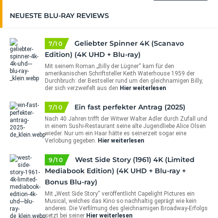
NEUESTE BLU-RAY REVIEWS
Geliebter Spinner 4K (Scanavo
7/10
Edition) (4K UHD + Blu-ray)
Mit seinem Roman „Billy der Lügner“ kam für den
amerikanischen Schriftsteller Keith Waterhouse 1959 der
Durchbruch: der Bestseller rund um den gleichnamigen Billy,
der sich verzweifelt aus den
Hier weiterlesen
Ein fast perfekter Antrag (2025)
7/10
Nach 40 Jahren trifft der Witwer Walter Adler durch Zufall und
in einem Sushi-Restaurant seine alte Jugendliebe Alice Olsen
wieder. Nur um ein Haar hätte es seinerzeit sogar eine
Verlobung gegeben.
Hier weiterlesen
West Side Story (1961) 4K (Limited
9/10
Mediabook Edition) (4K UHD + Blu-ray +
Bonus Blu-ray)
Mit „West Side Story“ veröffentlicht Capelight Pictures ein
Musical, welches das Kino so nachhaltig geprägt wie kein
anderes. Die Verfilmung des gleichnamigen Broadway-Erfolgs
setzt bei seiner
Hier weiterlesen