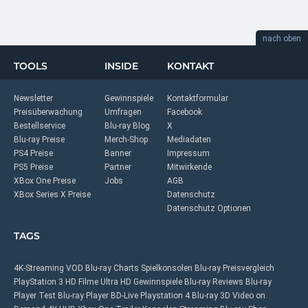
nach oben
TOOLS
INSIDE
KONTAKT
Newsletter
Gewinnspiele
Kontaktformular
Preisüberwachung
Umfragen
Facebook
Bestellservice
Blu-ray Blog
X
Blu-ray Preise
Merch-Shop
Mediadaten
PS4 Preise
Banner
Impressum
PS5 Preise
Partner
Mitwirkende
XBox One Preise
Jobs
AGB
XBox Series X Preise
Datenschutz
Datenschutz Optionen
TAGS
4K-Streaming
VOD
Blu-ray Charts
Spielkonsolen
Blu-ray Preisvergleich
PlayStation 3
HD Filme
Ultra HD
Gewinnspiele
Blu-ray Reviews
Blu-ray
Player Test
Blu-ray Player
BD-Live
Playstation 4
Blu-ray 3D
Video on