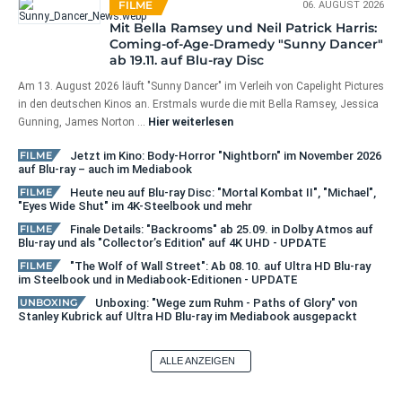
FILME
06. AUGUST 2026
Mit Bella Ramsey und Neil Patrick Harris:
Coming-of-Age-Dramedy "Sunny Dancer"
ab 19.11. auf Blu-ray Disc
Am 13. August 2026 läuft "Sunny Dancer" im Verleih von Capelight Pictures
in den deutschen Kinos an. Erstmals wurde die mit Bella Ramsey, Jessica
Gunning, James Norton …
Hier weiterlesen
FILME
Jetzt im Kino: Body-Horror "Nightborn" im November 2026
auf Blu-ray – auch im Mediabook
FILME
Heute neu auf Blu-ray Disc: "Mortal Kombat II", "Michael",
"Eyes Wide Shut" im 4K-Steelbook und mehr
FILME
Finale Details: "Backrooms" ab 25.09. in Dolby Atmos auf
Blu-ray und als "Collector’s Edition" auf 4K UHD - UPDATE
FILME
"The Wolf of Wall Street": Ab 08.10. auf Ultra HD Blu-ray
im Steelbook und in Mediabook-Editionen - UPDATE
UNBOXING
Unboxing: "Wege zum Ruhm - Paths of Glory" von
Stanley Kubrick auf Ultra HD Blu-ray im Mediabook ausgepackt
ALLE ANZEIGEN