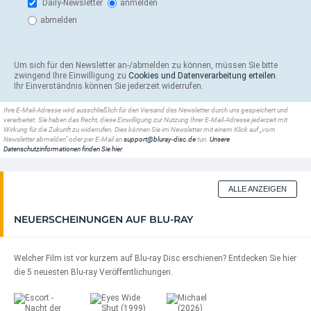
Daily-Newsletter
anmelden
abmelden
Um sich für den Newsletter an-/abmelden zu können, müssen Sie bitte
zwingend Ihre Einwilligung zu
Cookies und Datenverarbeitung erteilen
.
Ihr Einverständnis können Sie jederzeit widerrufen.
Ihre E-Mail-Adresse wird ausschließlich für den Versand des Newsletter durch uns gespeichert und
verarbeitet. Sie haben das Recht, diese Einwilligung zur Nutzung Ihrer E-Mail-Adresse jederzeit mit
Wirkung für die Zukunft zu widerrufen. Dies können Sie im Newsletter mit einem Klick auf „vom
Newsletter abmelden“ oder per E-Mail an
support@bluray-disc.de
tun.
Unsere
Datenschutzinformationen finden Sie hier
.
ALLE ANZEIGEN
NEUERSCHEINUNGEN AUF BLU-RAY
Welcher Film ist vor kurzem auf Blu-ray Disc erschienen? Entdecken Sie hier
die 5 neuesten Blu-ray Veröffentlichungen.