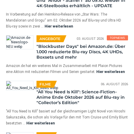
und "Andor - Staffel 1" ab 09.10. wieder in
4K-Steelbooks erhältlich - UPDATE
In Vorbereitung auf den Heimkino-Release von „Star Wars: The
Mandalorian und Grogu“ am 02. Oktober 2026 auf Blu-ray und Ultra HD
Blu-ray sowie in zwei ...
Hier weiterlesen
TOPNEWS
ANGEBOTE
03. AUGUST 2026
"Blockbuster Days" bei Amazon.de: Über
1.000 reduzierte Blu-ray Discs, 4K UHDs,
Boxsets und mehr
Amazon.de hat ein weiteres Mal in Zusammenarbeit mit Plaion Pictures
eine Aktion mit reduzierten Filmen und Serien gestartet.
Hier weiterlesen
FILME
06. AUGUST 2026
"All You Need Is Kill": Science-Fiction-
Anime Ende Oktober 2026 auf Blu-ray in
"Collector’s Edition"
"All You Need Is Kill" basiert auf der gleichnamigen Light Novel von Hiroshi
Sakurazaka, die schon als Vorlage für den mit Tom Cruise und Emily Blunt
besetzten …
Hier weiterlesen