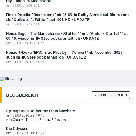
ray – auch im Mediabook
+ Details
Black Clover - Vol. 01 - 05 …
am 06.08. um 08:20 Uhr
128,70 Euro
(2%)
VORBESTELLBAR
Finale Details: "Backrooms" ab 25.09. in Dolby Atmos auf Blu-ray und
jetzt 2.81 EUR günstiger
als "Collector’s Edition" auf 4K UHD - UPDATE
Iron Maiden: Burning Ambition (OmU) 4K
Stand (06.08.2026 um 05:02)
am 05.08. um 19:48 Uhr
(Limited ...
Al vertice della tensione (IT …
69,99 EUR
Neuauflage: "The Mandalorian - Staffel 1" und "Andor - Staffel 1" ab
4,00 Euro
(10%)
09.10. wieder in 4K-Steelbooks erhältlich - UPDATE
am 05.08. um 09:28 Uhr
jetzt 0.44 EUR günstiger
VORBESTELLBAR
Stand (06.08.2026 um 04:59)
Konzert-Doku "EPiC: Elvis Presley in Concert" ab November 2026
Iron Maiden: Burning Ambition (OmU) 4K
auch im 4K-Steelbook erhältlich - UPDATE 2
(Limited ...
Universal Soldier 3 - Unfinished …
am 04.08. um 09:37 Uhr
34,99 EUR
20,99 Euro
(13%)
+ Details
jetzt 3.00 EUR günstiger
Stand (06.08.2026 um 04:00)
VORBESTELLBAR
Das Zigeunerlager zieht in den …
Kill Bill: The Whole Bloody Affair (Scanavo ...
17,99 Euro
(3%)
19,99 EUR
BLOGBEREICH
ZUM BLOGBEREICH
jetzt 0.65 EUR günstiger
Stand (06.08.2026 um 00:22)
Springsteen Deliver me from Nowhere
VORBESTELLBAR
Wax Mask (Neugeprüfte Neuauflage) …
am 02.08.2026 um 10:18
26,99 Euro
(2%)
Mars Attacks! 4K (Collector's Edition) (Limited
von
Charlys Tante
in
Blu-ray & Reviews
...
jetzt 0.66 EUR günstiger
Die Odyssee
59,99 EUR
Stand (05.08.2026 um 21:48)
am 31.07.2026 um 07:27