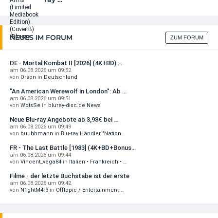
Shelter (2026)
Everyone Will Burn
16,99 EUR
7,44 Euro
(2%)
+ Details
jetzt 0.16 EUR günstiger
NEUES IM FORUM
ZUM FORUM
Stand (05.08.2026 um 06:14)
DIESE WOCHE NEU
Black Fox (2019) (Deluxe Edition)
Shelter (2026) 4K (4K UHD + Blu-ray)
14,04 Euro
(6%)
DE - Mortal Kombat II [2026] (4K+BD) …
29,99 EUR
am 06.08.2026 um 09:52
jetzt 0.92 EUR günstiger
von
Orson
in
Deutschland
+ Details
Stand (05.08.2026 um 06:01)
"An American Werewolf in London": Ab …
Requiem - Kreuzgang zur Hölle …
am 06.08.2026 um 09:51
DIESE WOCHE NEU
von
WotsSe
in
bluray-disc.de News
19,75 Euro
(34%)
Solaris (1972) 4K (Limited Mediabook Edition)
jetzt 10.24 EUR günstiger
Neue Blu-ray Angebote ab 3,98€ bei …
(4K ...
am 06.08.2026 um 09:49
Stand (05.08.2026 um 05:59)
32,99 EUR
von
buuhhmann
in
Blu-ray Händler "Nation…
Die Trottel der Kompanie (Limited …
+ Details
FR - The Last Battle [1983] (4K+BD+Bonus…
6,05 Euro
(10%)
DIESE WOCHE NEU
am 06.08.2026 um 09:44
jetzt 0.67 EUR günstiger
von
Vincent_vega84
in
Italien • Frankreich • …
Stalker (1979) 4K (Limited Mediabook Edition)
Stand (05.08.2026 um 05:55)
Filme - der letzte Buchstabe ist der erste
(4K ...
am 06.08.2026 um 09:42
The Final Level: Flucht aus …
32,99 EUR
von
N1ghtM4r3
in
Offtopic / Entertainment …
6,71 Euro
(3%)
+ Details
jetzt 0.19 EUR günstiger
VORBESTELLBAR
Stand (05.08.2026 um 05:49)