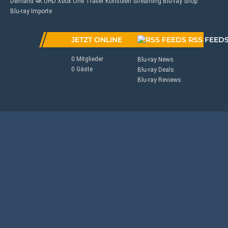
Demand
4K UHD
Xbox One
Trailer
Konsolen
Streaming
Blu-ray Shop
Blu-ray Importe
JETZT ONLINE
RSS FEED
0 Mitglieder
Blu-ray News
0 Gäste
Blu-ray Deals
Blu-ray Reviews