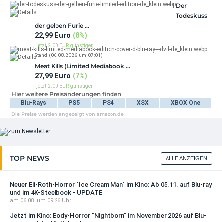
39,99 EUR
Der
Todeskuss
DIESE WOCHE NEU
der gelben Furie …
22,99 Euro
(8%)
Escort - Nacht der Begierde
jetzt 2.00 EUR günstiger
17,99 EUR
Stand (06.08.2026 um 07:01)
+ Details
Meat Kills (Limited Mediabook …
27,99 Euro
(7%)
DIESE WOCHE NEU
jetzt 2.00 EUR günstiger
Eyes Wide Shut (1999) 4K (Limited Steelbook
Hier weitere Preisänderungen finden
Frankensteins Fluch 4K (4K UHD + …
Stand (06.08.2026 um 06:00)
...
Blu-Rays
PS5
PS4
XSX
XBOX One
23,99 Euro
(4%)
34,99 EUR
Die Preise werden angezeigt von amazon.de
jetzt 1.00 EUR günstiger
Stand (06.08.2026 um 06:00)
VORBESTELLBAR
Doctor Who - Siebter Doktor - …
Friedhof der Kuscheltiere - Manchmal ist der
20,16 Euro
(10%)
Tod ...
TOP NEWS
ALLE ANZEIGEN
jetzt 2.24 EUR günstiger
29,99 EUR
Stand (06.08.2026 um 05:33)
+ Details
Haunting Fear (Limited Mediabook …
Neuer Eli-Roth-Horror "Ice Cream Man" im Kino: Ab 05.11. auf Blu-ray
VORBESTELLBAR
und im 4K-Steelbook - UPDATE
23,48 Euro
(2%)
Insomnia - Todesschlaf (1997) 4K (Limited
am 06.08. um 09:26 Uhr
jetzt 0.52 EUR günstiger
Mediabook ...
Stand (06.08.2026 um 05:08)
Jetzt im Kino: Body-Horror "Nightborn" im November 2026 auf Blu-
32,99 EUR