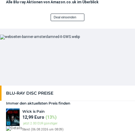
Alle Blu-ray Aktionen von Amazon.co.uk im Überblick
59,99 EUR
DIESE WOCHE NEU
Deal einsenden
Der Teufel trägt Prada 2
17,99 EUR
+ Details
DIESE WOCHE NEU
Der Teufel trägt Prada 2 4K (4K UHD + Blu-
ray)
29,99 EUR
+ Details
DIESE WOCHE NEU
Eine Wahnsinnsfamilie (1989) 4K (4K UHD +
BLU-RAY DISC PREISE
Blu-ray)
31,99 EUR
Immer den aktuellsten Preis finden
+ Details
Wick is Pain
12,99 Euro
VORBESTELLBAR
(13%)
jetzt 2.00 EUR günstiger
EPiC: Elvis Presley in Concert 4K (OmU)
Stand (06.08.2026 um 08:09)
(Limited ...