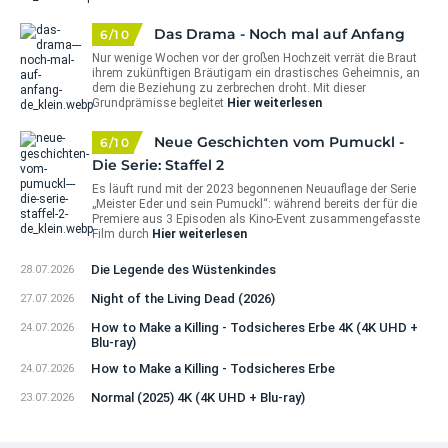
Das Drama - Noch mal auf Anfang
6/10
Nur wenige Wochen vor der großen Hochzeit verrät die Braut
ihrem zukünftigen Bräutigam ein drastisches Geheimnis, an
dem die Beziehung zu zerbrechen droht. Mit dieser
Grundprämisse begleitet
Hier weiterlesen
Neue Geschichten vom Pumuckl -
6/10
Die Serie: Staffel 2
Es läuft rund mit der 2023 begonnenen Neuauflage der Serie
„Meister Eder und sein Pumuckl“: während bereits der für die
Premiere aus 3 Episoden als Kino-Event zusammengefasste
Film durch
Hier weiterlesen
Die Legende des Wüstenkindes
28.07.2026
Night of the Living Dead (2026)
27.07.2026
How to Make a Killing - Todsicheres Erbe 4K (4K UHD +
24.07.2026
Blu-ray)
How to Make a Killing - Todsicheres Erbe
24.07.2026
Normal (2025) 4K (4K UHD + Blu-ray)
23.07.2026