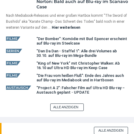
Norton: Bald auch auf Blu-ray im Scanavo
Case
Nach Mediabook-Releases und einer großen Hartbox kommt "The Sword of
Bushido" aka "Karate Champ - Das Schwert des Todes" bald noch in einer
weiteren Variante auf den …
Hier weiterlesen
FILME
"Der Bomber": Komödie mit Bud Spencer erscheint
auf Blu-ray im Steelcase
SERIEN
"Dan Da Dan - Staffel 1": Alle drei Volumes ab
30.10. auf Blu-ray im Mega-Bundle
FILME
"King of New York" mit Christopher Walken: Ab
16.10 auf Ultra HD Blu-ray im Keep Case
FILME
"Die Frau vom heißen Fluß": Ende des Jahres auch
auf Blu-ray im Mediabook und in Hartboxen
AUSTAUSCH
"Project A 2": Falscher Film auf Ultra HD Blu-ray –
Austausch geplant - UPDATE
ALLE ANZEIGEN
ALLE ANZEIGEN