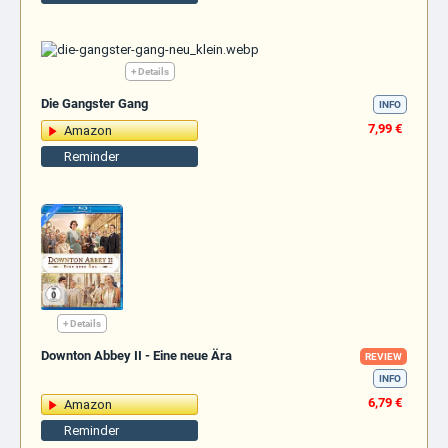
+ Details
Die Gangster Gang
INFO
7,99 €
Amazon
Reminder
+ Details
Downton Abbey II - Eine neue Ära
REVIEW
INFO
6,79 €
Amazon
Reminder