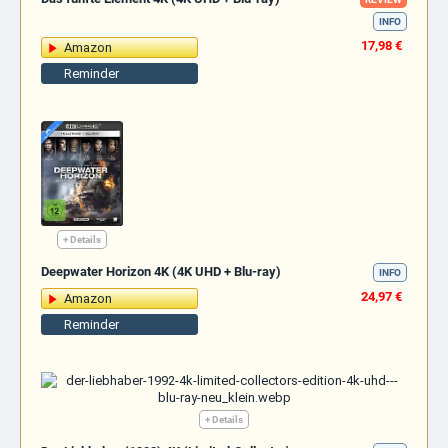
INFO
17,98 €
Amazon
Reminder
+ Details
Deepwater Horizon 4K (4K UHD + Blu-ray)
INFO
24,97 €
Amazon
Reminder
+ Details