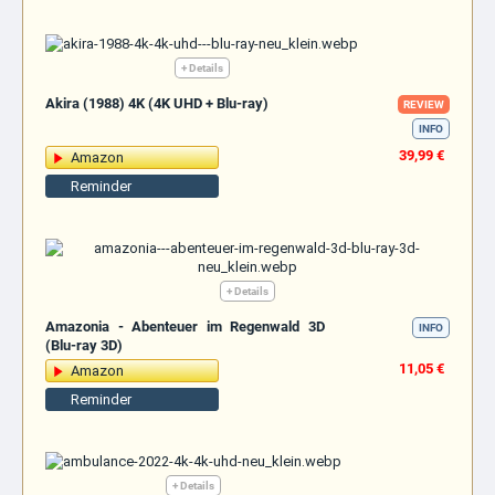
+ Details
Akira (1988) 4K (4K UHD + Blu-ray)
REVIEW
INFO
39,99 €
Amazon
Reminder
+ Details
Amazonia - Abenteuer im Regenwald 3D
INFO
(Blu-ray 3D)
11,05 €
Amazon
Reminder
+ Details