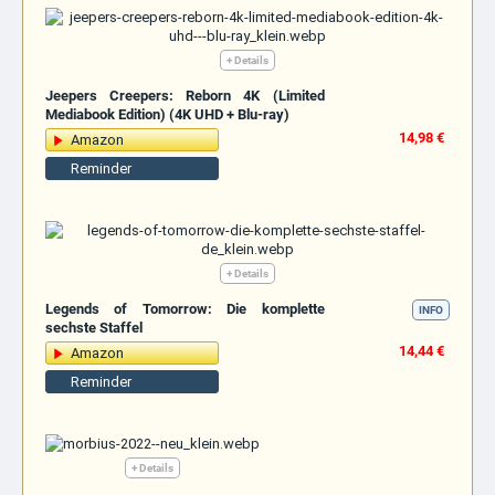
+ Details
Jeepers Creepers: Reborn 4K (Limited
Mediabook Edition) (4K UHD + Blu-ray)
14,98 €
Amazon
Reminder
+ Details
Legends of Tomorrow: Die komplette
INFO
sechste Staffel
14,44 €
Amazon
Reminder
+ Details