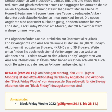
Sondereditionen wie Steelbooks, Limited Editions und vieles mehr
reduziert. Auf gleich mehreren neuen Landingpages hat Amazon.de die
neuen Angebote zusammengefasst. Insgesamt stehen alleine im
Home-Entertainment-Segment mehrere Tausend reduzierte Artikel -
darunter auch aktuelle Neuheiten - neu zum Kauf bereit. Die neuen
Angebote sind aber nicht nur heute gültig, sondern können bis zum
Ende der „Black Friday Woche“ am Montag, den 28. November 2022
wahrgenommen werden.
Im Folgenden finden Sie die Direktlinks zur Übersicht aller „Black
Friday“-Angebote von Amazon.de sowie zu den neuen „Black Friday“-
Aktionen mit reduzierten Blu-rays, 4K UHDs und 3D Blu-rays. Weiter
unten finden Sie auch noch einmal Verlinkungen zu den weiteren
Aktionen des E-Tailers sowie zu den „Black Friday“-Angeboten von
Amazon International. In Übersichten haben wir Ihnen schließlich auch
noch Beispiele aus den neuen Aktionen aufgelistet. (pf)
UPDATE (vom 28.11.):
Am heutigen Montag, den 28.11. (Cyber
Monday) ist der letzte Aktionstag der Blu-ray Angebote und Aktionen
der "Black Friday Woche" von Amazon.de. Dasselbe gilt für die Blu-ray
Aktionen, die am "Black Friday" hinzugekommen sind.
Amazon.de:
Black Friday Woche 2022
(gültig vom 24.11. bis 28.11.)