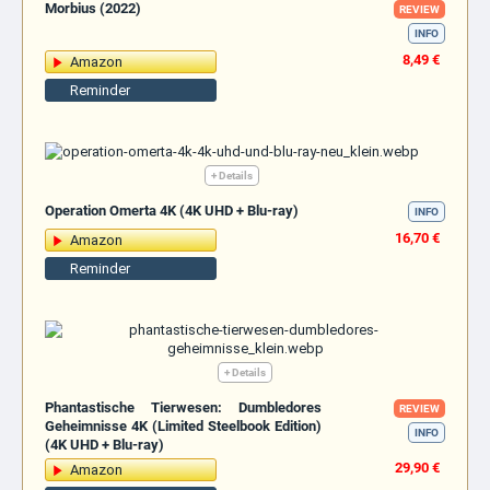
Morbius (2022)
REVIEW
INFO
8,49 €
Amazon
Reminder
+ Details
Operation Omerta 4K (4K UHD + Blu-ray)
INFO
16,70 €
Amazon
Reminder
+ Details
Phantastische Tierwesen: Dumbledores
REVIEW
Geheimnisse 4K (Limited Steelbook Edition)
INFO
(4K UHD + Blu-ray)
29,90 €
Amazon