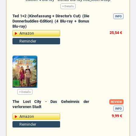
+ Details
Ted 1+2 (Kinofassung + Director's Cut) (Die
INFO
Donnerbuddies-Edition) (4 Blu-ray + Bonus
Blu-ray)
25,54 €
Amazon
Reminder
+ Details
The Lost City - Das Geheimnis der
REVIEW
verlorenen Stadt
INFO
9,99 €
Amazon
Reminder