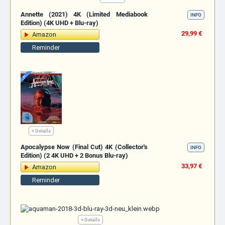
Annette (2021) 4K (Limited Mediabook
INFO
Edition) (4K UHD + Blu-ray)
29,99 €
Amazon
Reminder
+ Details
Apocalypse Now (Final Cut) 4K (Collector's
INFO
Edition) (2 4K UHD + 2 Bonus Blu-ray)
33,97 €
Amazon
Reminder
+ Details