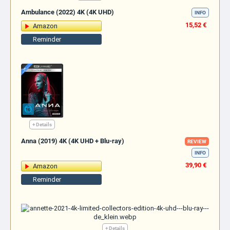
Ambulance (2022) 4K (4K UHD)
INFO
15,52 €
Amazon
Reminder
+ Details
Anna (2019) 4K (4K UHD + Blu-ray)
REVIEW
INFO
39,90 €
Amazon
Reminder
+ Details