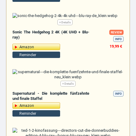
+ Details
Sonic The Hedgehog 2 4K (4K UHD + Blu-
REVIEW
ray)
INFO
19,99 €
Amazon
Reminder
+ Details
Supernatural - Die komplette fünfzehnte
INFO
und finale Staffel
Amazon
Reminder