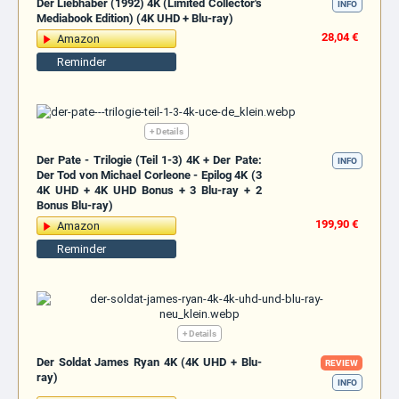
Der Liebhaber (1992) 4K (Limited Collector's
INFO
Mediabook Edition) (4K UHD + Blu-ray)
28,04 €
Amazon
Reminder
+ Details
Der Pate - Trilogie (Teil 1-3) 4K + Der Pate:
INFO
Der Tod von Michael Corleone - Epilog 4K (3
4K UHD + 4K UHD Bonus + 3 Blu-ray + 2
Bonus Blu-ray)
199,90 €
Amazon
Reminder
+ Details
Der Soldat James Ryan 4K (4K UHD + Blu-
REVIEW
ray)
INFO