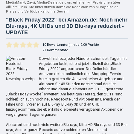
MediaMarkt
,
Zavvi
,
Media-Dealer.de
uvm. erhalten wir Provisionen über
Affiliate-Links. Sie unterstützen damit die Redaktion von bluray-disc.de.
Preise und Verfügbarkeit ohne Gewähr.
"Black Friday 2022" bei Amazon.de: Noch mehr
Blu-rays, 4K UHDs und 3D Blu-rays reduziert -
UPDATE
10 Bewertung(en) mit ø 2,00 Punkte
21 Kommentare
Obwohl nahezu jeder Händler schon seit Tagen mit
Angeboten lockt, ist erst jetzt offiziell der „Black
Friday 2022“ angebrochen. Der Onlinehändler
Amazon.de hat anlässlich des Shopping-Events
bereits gestern die Auswahl seiner Angebote und
Aktionen für 48 Stunden noch einmal deutlich
erhöht und damit die bereits am 18.11. gestartete
„Black Friday Woche“ erweitert. Am heutigen Freitag, den 25.11. sind
schließlich auch noch neue Angebote und Aktionen im Bereich der
Filme und TV-Serien auf Blu-ray, Blu-ray 3D und 4K UHD
hinzugekommen, die ebenfalls die bereits verfügbaren Aktionen der
vergangenen Tagen ergänzen.
Ab sofort sind noch viele weitere Blu-rays, Ultra HD Blu-rays und 3D Blu-
rays, Anime, ganze Boxsets auf verschiedenen Medien und