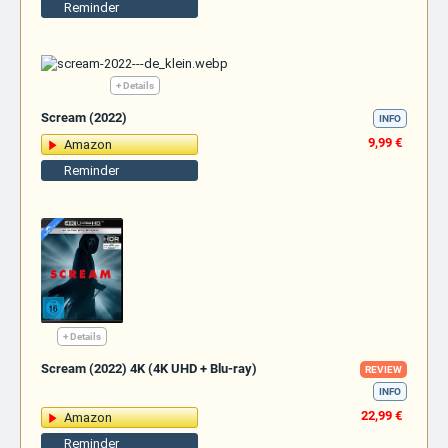
Reminder
+ Details
Scream (2022)
INFO
9,99 €
Amazon
Reminder
+ Details
Scream (2022) 4K (4K UHD + Blu-ray)
REVIEW
INFO
22,99 €
Amazon
Reminder