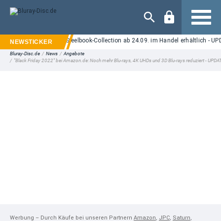
Navigation
: Neuauflage der Steelbook-Collection ab 24.09. im Handel erhältlich - UPDATE
Bluray-Disc.de
/
News
/
Angebote
/
"Black Friday 2022" bei Amazon.de: Noch mehr Blu-rays, 4K UHDs und 3D Blu-rays reduziert - UPDA
Werbung – Durch Käufe bei unseren Partnern
Amazon
,
JPC
,
Saturn
,