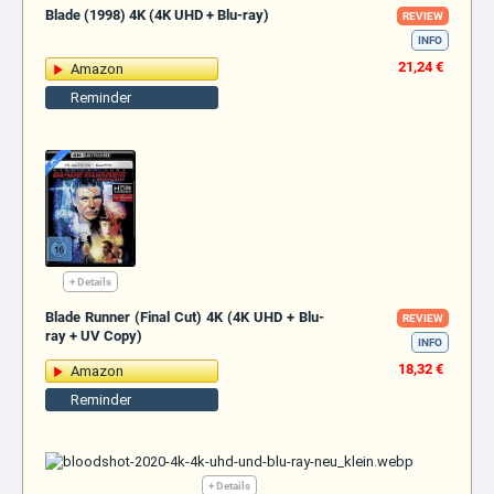
Blade (1998) 4K (4K UHD + Blu-ray)
REVIEW
INFO
21,24 €
Amazon
Reminder
+ Details
Blade Runner (Final Cut) 4K (4K UHD + Blu-
REVIEW
ray + UV Copy)
INFO
18,32 €
Amazon
Reminder
+ Details