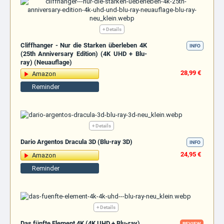
+ Details
Cliffhanger - Nur die Starken überleben 4K
INFO
(25th Anniversary Edition) (4K UHD + Blu-
ray) (Neuauflage)
28,99 €
Amazon
Reminder
+ Details
Dario Argentos Dracula 3D (Blu-ray 3D)
INFO
24,95 €
Amazon
Reminder
+ Details
Das fünfte Element 4K (4K UHD + Blu-ray)
REVIEW