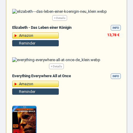
+ Details
Elizabeth - Das Leben einer Königin
INFO
13,78 €
Amazon
Reminder
+ Details
Everything Everywhere All at Once
INFO
Amazon
Reminder