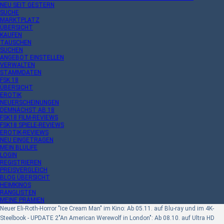
NEU SEIT GESTERN
SUCHE
MARKTPLATZ
ÜBERSICHT
KAUFEN
TAUSCHEN
SUCHEN
ANGEBOT EINSTELLEN
VERWALTEN
STAMMDATEN
FSK 18
ÜBERSICHT
EROTIK
NEUERSCHEINUNGEN
DEMNÄCHST AB 18
FSK18 FILM-REVIEWS
FSK18 SPIELE-REVIEWS
EROTIK-REVIEWS
NEU EINGETRAGEN
MEIN BLULIFE
LOGIN
REGISTRIEREN
PREISVERGLEICH
BLOG ÜBERSICHT
HEIMKINOS
RANGLISTEN
MEINE PRÄMIEN
Neuer Eli-Roth-Horror "Ice Cream Man" im Kino: Ab 05.11. auf Blu-ray und im 4K-
Steelbook - UPDATE 2
"An American Werewolf in London": Ab 08.10. auf Ultra HD