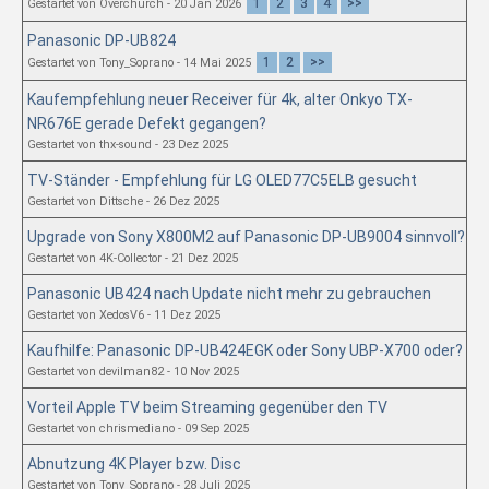
1
2
3
4
>>
Gestartet von Overchurch - 20 Jan 2026
Panasonic DP-UB824
1
2
>>
Gestartet von Tony_Soprano - 14 Mai 2025
Kaufempfehlung neuer Receiver für 4k, alter Onkyo TX-
NR676E gerade Defekt gegangen?
Gestartet von thx-sound - 23 Dez 2025
TV-Ständer - Empfehlung für LG OLED77C5ELB gesucht
Gestartet von Dittsche - 26 Dez 2025
Upgrade von Sony X800M2 auf Panasonic DP-UB9004 sinnvoll?
Gestartet von 4K-Collector - 21 Dez 2025
Panasonic UB424 nach Update nicht mehr zu gebrauchen
Gestartet von XedosV6 - 11 Dez 2025
Kaufhilfe: Panasonic DP-UB424EGK oder Sony UBP-X700 oder?
Gestartet von devilman82 - 10 Nov 2025
Vorteil Apple TV beim Streaming gegenüber den TV
Gestartet von chrismediano - 09 Sep 2025
Abnutzung 4K Player bzw. Disc
Gestartet von Tony_Soprano - 28 Juli 2025