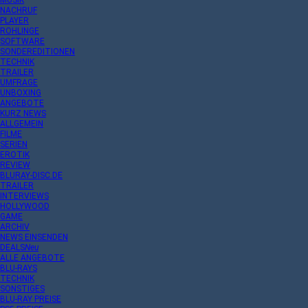
MUSIK
NACHRUF
PLAYER
ROHLINGE
SOFTWARE
SONDEREDITIONEN
TECHNIK
TRAILER
UMFRAGE
UNBOXING
ANGEBOTE
KURZ NEWS
ALLGEMEIN
FILME
SERIEN
EROTIK
REVIEW
BLURAY-DISC.DE
TRAILER
INTERVIEWS
HOLLYWOOD
GAME
ARCHIV
NEWS EINSENDEN
DEALS
Neu
ALLE ANGEBOTE
BLU-RAYS
TECHNIK
SONSTIGES
BLU-RAY PREISE