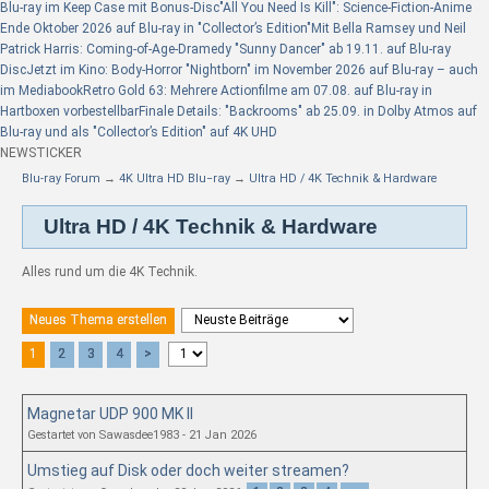
Blu-ray im Keep Case mit Bonus-Disc
"All You Need Is Kill": Science-Fiction-Anime
Ende Oktober 2026 auf Blu-ray in "Collector’s Edition"
Mit Bella Ramsey und Neil
Patrick Harris: Coming-of-Age-Dramedy "Sunny Dancer" ab 19.11. auf Blu-ray
Disc
Jetzt im Kino: Body-Horror "Nightborn" im November 2026 auf Blu-ray – auch
im Mediabook
Retro Gold 63: Mehrere Actionfilme am 07.08. auf Blu-ray in
Hartboxen vorbestellbar
Finale Details: "Backrooms" ab 25.09. in Dolby Atmos auf
Blu-ray und als "Collector’s Edition" auf 4K UHD
NEWSTICKER
Blu-ray Forum
→
4K Ultra HD Blu−ray
→
Ultra HD / 4K Technik & Hardware
Ultra HD / 4K Technik & Hardware
Alles rund um die 4K Technik.
Neues Thema erstellen
1
2
3
4
>
Magnetar UDP 900 MK II
Gestartet von Sawasdee1983 - 21 Jan 2026
Umstieg auf Disk oder doch weiter streamen?