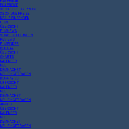
PS5 PREISE
PS4 PREISE
XBOX SERIES X PREISE
XBOX ONE PREISE
DEALS EINSENDEN
FILME
ÜBERSICHT
FILMNEWS
VORBESTELLUNGEN
REVIEWS
FILMFINDER
BLU-RAY
ÜBERSICHT
CHARTS
KALENDER
NEU
DEMNÄCHST
NEU EINGETRAGEN
BLU-RAY 3D
ÜBERSICHT
KALENDER
NEU
DEMNÄCHST
NEU EINGETRAGEN
4K-UHD
ÜBERSICHT
KALENDER
NEU
DEMNÄCHST
NEU EINGETRAGEN