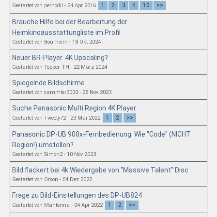
1
2
3
4
10
>>
Gestartet von pernodil - 24 Apr 2016
Brauche Hilfe bei der Bearbeitung der
Heimkinoausstattungliste im Profil
Gestartet von Bourheim - 18 Okt 2024
Neuer BR-Player. 4K Upscaling?
Gestartet von Topper_TH - 22 März 2024
Spiegelnde Bildschirme
Gestartet von sammler3000 - 25 Nov 2023
Suche Panasonic Multi Region 4K Player
1
2
>>
Gestartet von Tweety72 - 23 Mai 2022
Panasonic DP-UB 900x-Fernbedienung: Wie "Code" (NICHT
Region!) umstellen?
Gestartet von Simon2 - 10 Nov 2023
Bild flackert bei 4k Wiedergabe von "Massive Talent" Disc
Gestartet von Orson - 04 Dez 2022
Frage zu Bild-Einstellungen des DP-UB824
1
2
>>
Gestartet von Mantenna - 04 Apr 2022