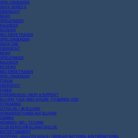
SPIEL EINSENDEN
XBOX SERIES X
ÜBERSICHT
NEWS
SPIELEFINDER
KALENDER
REVIEWS
NEU EINGETRAGEN
SPIEL EINSENDEN
XBOX ONE
ÜBERSICHT
NEWS
SPIELEFINDER
KALENDER
REVIEWS
NEU EINGETRAGEN
SPIEL EINSENDEN
FORUM
ÜBERSICHT
FOREN
FORENREGELN / HILFE & SUPPORT
BLU-RAY TALK, KINO & FILME, TV-SERIEN, VOD
STREAMING
ULTRA HD / 4K BLU-RAY
SONDEREDITIONEN AUF BLU-RAY
GAMING
HEIMKINO, HIFI / TECHNIK
CLUB BEREICH© BLURAY-DISC.DE
ENTERTAINMENT
SHOPPING - AMAZON DEALS / HÄNDLER NATIONAL & INTERNATIONAL