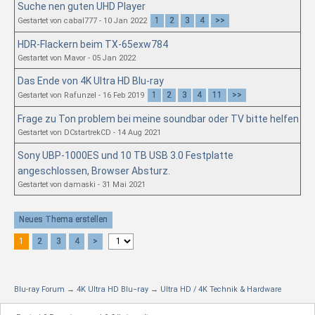
Suche nen guten UHD Player
1
2
3
4
>>
Gestartet von cabal777 - 10 Jan 2022
HDR-Flackern beim TX-65exw784
Gestartet von Mavor - 05 Jan 2022
Das Ende von 4K Ultra HD Blu-ray
1
2
3
4
11
>>
Gestartet von Rafunzel - 16 Feb 2019
Frage zu Ton problem bei meine soundbar oder TV bitte helfen
Gestartet von DCstartrekCD - 14 Aug 2021
Sony UBP-1000ES und 10 TB USB 3.0 Festplatte
angeschlossen, Browser Absturz.
Gestartet von damaski - 31 Mai 2021
Neues Thema erstellen
1
2
3
4
>
Blu-ray Forum
→
4K Ultra HD Blu−ray
→
Ultra HD / 4K Technik & Hardware