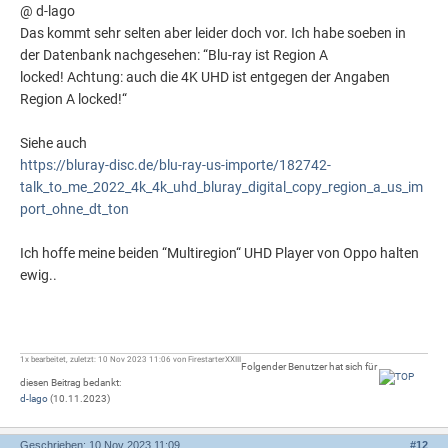
@ d-lago
Das kommt sehr selten aber leider doch vor. Ich habe soeben in
der Datenbank nachgesehen: “Blu-ray ist Region A
locked! Achtung: auch die 4K UHD ist entgegen der Angaben
Region A locked!“
Siehe auch
https://bluray-disc.de/blu-ray-us-importe/182742-
talk_to_me_2022_4k_4k_uhd_bluray_digital_copy_region_a_us_im
port_ohne_dt_ton
Ich hoffe meine beiden “Multiregion“ UHD Player von Oppo halten
ewig..
1x bearbeitet, zuletzt: 10 Nov 2023 11:06 von FirestarterXXIII
Folgender Benutzer hat sich für
diesen Beitrag bedankt:
d-lago
(10.11.2023)
Geschrieben: 10 Nov 2023 11:09
#
12