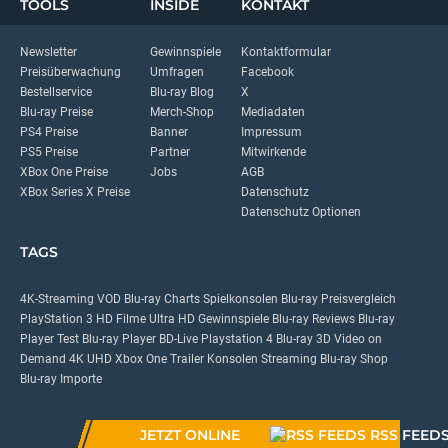
TOOLS
INSIDE
KONTAKT
Newsletter
Gewinnspiele
Kontaktformular
Preisüberwachung
Umfragen
Facebook
Bestellservice
Blu-ray Blog
X
Blu-ray Preise
Merch-Shop
Mediadaten
PS4 Preise
Banner
Impressum
PS5 Preise
Partner
Mitwirkende
XBox One Preise
Jobs
AGB
XBox Series X Preise
Datenschutz
Datenschutz Optionen
TAGS
4K-Streaming
VOD
Blu-ray Charts
Spielkonsolen
Blu-ray Preisvergleich
PlayStation 3
HD Filme
Ultra HD
Gewinnspiele
Blu-ray Reviews
Blu-ray
Player Test
Blu-ray Player
BD-Live
Playstation 4
Blu-ray 3D
Video on
Demand
4K UHD
Xbox One
Trailer
Konsolen
Streaming
Blu-ray Shop
Blu-ray Importe
JETZT ONLINE
RSS FEED