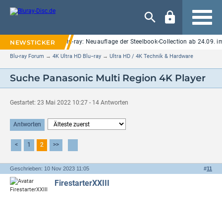
Navigation
Elm Street" auf UHD Blu-ray: Neuauflage der Steelbook-Collection ab 24.09. im 
Blu-ray Forum
→
4K Ultra HD Blu−ray
→
Ultra HD / 4K Technik & Hardware
Suche Panasonic Multi Region 4K Player
Gestartet: 23 Mai 2022 10:27 - 14 Antworten
Antworten
<
1
2
>>
Geschrieben: 10 Nov 2023 11:05
#
11
FirestarterXXIII