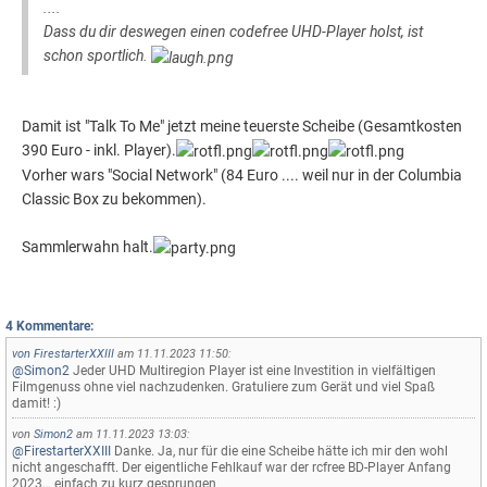
....
Dass du dir deswegen einen codefree UHD-Player holst, ist
schon sportlich.
Damit ist "Talk To Me" jetzt meine teuerste Scheibe (Gesamtkosten
390 Euro - inkl. Player).
Vorher wars "Social Network" (84 Euro .... weil nur in der Columbia
Classic Box zu bekommen).
Sammlerwahn halt.
4 Kommentare:
von
FirestarterXXIII
am 11.11.2023 11:50:
@Simon2
Jeder UHD Multiregion Player ist eine Investition in vielfältigen
Filmgenuss ohne viel nachzudenken. Gratuliere zum Gerät und viel Spaß
damit! :)
von
Simon2
am 11.11.2023 13:03:
@FirestarterXXIII
Danke. Ja, nur für die eine Scheibe hätte ich mir den wohl
nicht angeschafft. Der eigentliche Fehlkauf war der rcfree BD-Player Anfang
2023… einfach zu kurz gesprungen