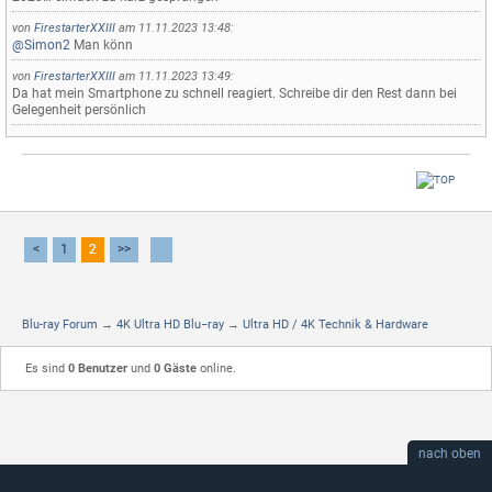
von
FirestarterXXIII
am 11.11.2023 13:48:
@Simon2
Man könn
von
FirestarterXXIII
am 11.11.2023 13:49:
Da hat mein Smartphone zu schnell reagiert. Schreibe dir den Rest dann bei
Gelegenheit persönlich
<
1
2
>>
Blu-ray Forum
→
4K Ultra HD Blu−ray
→
Ultra HD / 4K Technik & Hardware
Es sind
0 Benutzer
und
0 Gäste
online.
nach oben