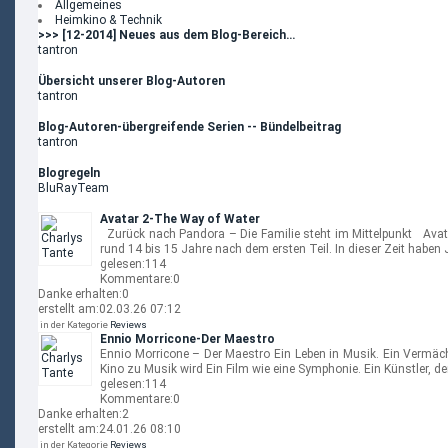
Allgemeines
Heimkino & Technik
>>> [12-2014] Neues aus dem Blog-Bereich…
tantron
Übersicht unserer Blog-Autoren
tantron
Blog-Autoren-übergreifende Serien -- Bündelbeitrag
tantron
Blogregeln
BluRayTeam
Avatar 2-The Way of Water
Zurück nach Pandora – Die Familie steht im Mittelpunkt Avata
rund 14 bis 15 Jahre nach dem ersten Teil. In dieser Zeit haben 
gelesen:
114
Kommentare:
0
Danke erhalten:
0
erstellt am:
02.03.26 07:12
in der Kategorie
Reviews
Ennio Morricone-Der Maestro
Ennio Morricone – Der Maestro Ein Leben in Musik. Ein Vermäch
Kino zu Musik wird Ein Film wie eine Symphonie. Ein Künstler, d
gelesen:
114
Kommentare:
0
Danke erhalten:
2
erstellt am:
24.01.26 08:10
in der Kategorie
Reviews