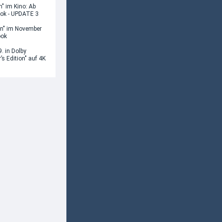
n" im Kino: Ab
ook - UPDATE 3
rn" im November
ook
. in Dolby
’s Edition" auf 4K