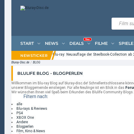
Neu
START
NEWS
DEALS
FILME
SPIELE
re on Elm Street" auf UHD Blu-ray: Neuauflage der Steelbook-Collection ab 24.0
Bluray-Disc.de
/
BLOG
BLULIFE BLOG - BLOGPERLEN
Willkommen im Blu-ray Blog auf bluray-disc.de! Schnellentschlossene können
unserer Bloggemeinde einsteigen. Für alle Neulinge ist ein Blick in das
Foru
Wir wünschen Ihnen viel Spaß beim Erkunden des Blulife Community Blogs.
Filtern nach:
alle
Blu-rays & Reviews
PS4
XBOX One
Andere
Blogperlen
Film, Kino & News