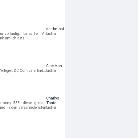
darthmop1
 vorläufig. Lines Teil IV -
bisher
nheimlich detailli…
Cine-Man
leger: DC Comics Erfind…
bisher
Charlys
mony 555, diese geniale
Tante
und in den verschiedensten
bisher