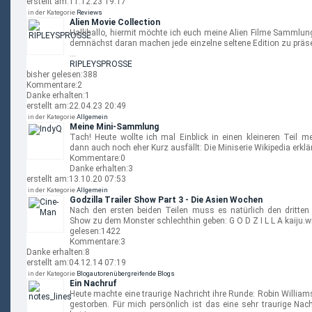
erstellt am:
11.12.23 19:17
in der Kategorie
Reviews
Alien Movie Collection
Hallihallo, hiermit möchte ich euch meine Alien Filme Sammlun
demnächst daran machen jede einzelne seltene Edition zu präse
…
RIPLEYSPROSSE
bisher gelesen:
388
Kommentare:
2
Danke erhalten:
1
erstellt am:
22.04.23 20:49
in der Kategorie
Allgemein
Meine Mini-Sammlung
Tach! Heute wollte ich mal Einblick in einen kleineren Teil 
dann auch noch eher Kurz ausfällt: Die Miniserie Wikipedia erklär
Kommentare:
0
Danke erhalten:
3
erstellt am:
13.10.20 07:53
in der Kategorie
Allgemein
Godzilla Trailer Show Part 3 - Die Asien Wochen
Nach den ersten beiden Teilen muss es natürlich den dritten 
Show zu dem Monster schlechthin geben: G O D Z I L L A kaij
gelesen:
1422
Kommentare:
3
Danke erhalten:
8
erstellt am:
04.12.14 07:19
in der Kategorie
Blogautorenübergreifende Blogs
Ein Nachruf
Heute machte eine traurige Nachricht ihre Runde: Robin William
gestorben. Für mich persönlich ist das eine sehr traurige Nac