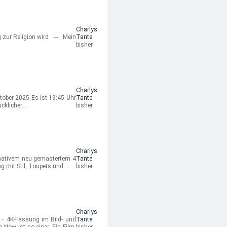
Charlys
 zur Religion wird --- Mein
Tante
bisher
Charlys
tober 2025 Es ist 19:45 Uhr
Tante
ücklicher…
bisher
Charlys
imativem neu gemastertem 4
Tante
g mit Stil, Toupets und …
bisher
Charlys
– 4K-Fassung im Bild- und
Tante