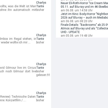
Charlys
Neuer Eli-Roth-Horror "Ice Cream Ma
llte, was die Welt ist Man
Tante
05.11. auf Blu-ray und im 4K-Steelb
ohne ihn automatisch mit
bisher
am 06.08. um 14:58 Uhr
Jetzt im Kino: Body-Horror "Nightbo
2026 auf Blu-ray – auch im Mediab
am 06.08. um 08:20 Uhr
Finale Details: "Backrooms" ab 25.09
Atmos auf Blu-ray und als "Collector
UHD - UPDATE
Charlys
am 05.08. um 19:48 Uhr
ilmbox im Regal stehen, in
Tante
 wieder wollte ich mir …
bisher
Charlys
vid Gilmour live im Circus
Tante
ch noch Gilmour dort live
bisher
gelesen:
91
Charlys
 Review) Technische Daten:
Tante
nre: Konzertfilm / …
bisher