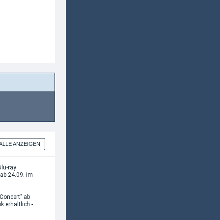
ALLE ANZEIGEN
lu-ray:
 ab 24.09. im
 Concert" ab
erhältlich -