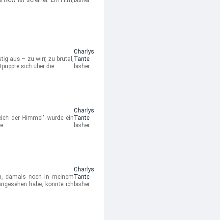
ow ist so einer. Ein Film,
bisher
Charlys
ig aus – zu wirr, zu brutal,
Tante
puppte sich über die …
bisher
Charlys
eich der Himmel" wurde ein
Tante
ie …
bisher
Charlys
en, damals noch in meinem
Tante
ngesehen habe, konnte ich
bisher