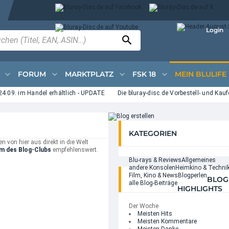
Login
FORUM
MARKTPLATZ
FSK 18
MEIN BLULIFE
9. im Handel erhältlich - UPDATE
Die bluray-disc.de Vorbestell- und Kaufcha
KATEGORIEN
 von hier aus direkt in die Welt
m des Blog-Clubs
empfehlenswert.
Blu-rays & Reviews
Allgemeines
andere Konsolen
Heimkino & Techni
Film, Kino & News
Blogperlen
BLOG
alle Blog-Beiträge
HIGHLIGHTS
Der Woche
Meisten Hits
Meisten Kommentare