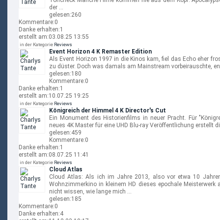
Toncheck Manche Filme kommen nie aus dem Kopf. Apocalypse N
der …
gelesen:
260
Kommentare:
0
Danke erhalten:
1
erstellt am:
03.08.25 13:55
in der Kategorie
Reviews
Event Horizon 4 K Remaster Edition
Als Event Horizon 1997 in die Kinos kam, fiel das Echo eher frost
zu düster. Doch was damals am Mainstream vorbeirauschte, ent
gelesen:
180
Kommentare:
0
Danke erhalten:
1
erstellt am:
10.07.25 19:25
in der Kategorie
Reviews
Königreich der Himmel 4 K Director's Cut
Ein Monument des Historienfilms in neuer Pracht. Für "Königr
neues 4K Master für eine UHD Blu-ray Veröffentlichung erstellt d
gelesen:
459
Kommentare:
0
Danke erhalten:
1
erstellt am:
08.07.25 11:41
in der Kategorie
Reviews
Cloud Atlas
Cloud Atlas: Als ich im Jahre 2013, also vor etwa 10 Jahr
Wohnzimmerkino in kleinem HD dieses epochale Meisterwerk a
nicht wissen, wie lange mich …
gelesen:
185
Kommentare:
0
Danke erhalten:
4