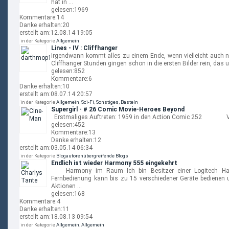
hat in …
gelesen:
1969
Kommentare:
14
Danke erhalten:
20
erstellt am:
12.08.14 19:05
in der Kategorie
Allgemein
Lines - IV : Cliffhanger
Irgendwann kommt alles zu einem Ende, wenn vielleicht auch nur
Cliffhanger Stunden gingen schon in die ersten Bilder rein, das u
gelesen:
852
Kommentare:
6
Danke erhalten:
10
erstellt am:
08.07.14 20:57
in der Kategorie
Allgemein
,
Sci-Fi
,
Sonstiges
,
Basteln
Supergirl - # 26 Comic Movie-Heroes Beyond
Erstmaliges Auftreten: 1959 in den Action Comic 252 Ver
gelesen:
452
Kommentare:
13
Danke erhalten:
12
erstellt am:
03.05.14 06:34
in der Kategorie
Blogautorenübergreifende Blogs
Endlich ist wieder Harmony 555 eingekehrt
Harmony im Raum Ich bin Besitzer einer Logitech Har
Fernbedienung kann bis zu 15 verschiedener Geräte bedienen 
Aktionen …
gelesen:
168
Kommentare:
4
Danke erhalten:
11
erstellt am:
18.08.13 09:54
in der Kategorie
Allgemein
,
Allgemein