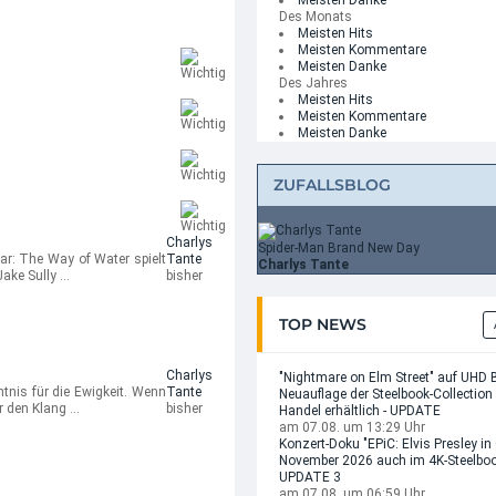
Meisten Danke
Des Monats
Meisten Hits
Meisten Kommentare
Meisten Danke
Des Jahres
Meisten Hits
Meisten Kommentare
Meisten Danke
ZUFALLSBLOG
Charlys
Spider-Man Brand New Day
r: The Way of Water spielt
Tante
Charlys Tante
Jake Sully …
bisher
TOP NEWS
Charlys
"Nightmare on Elm Street" auf UHD B
tnis für die Ewigkeit. Wenn
Tante
Neuauflage der Steelbook-Collection
er den Klang …
bisher
Handel erhältlich - UPDATE
am 07.08. um 13:29 Uhr
Konzert-Doku "EPiC: Elvis Presley in
November 2026 auch im 4K-Steelbook 
UPDATE 3
am 07.08. um 06:59 Uhr