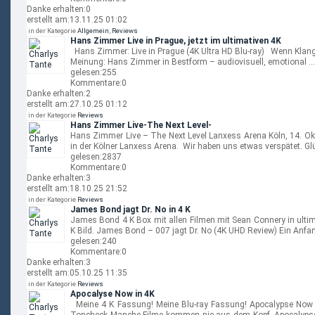
Danke erhalten:
0
erstellt am:
13.11.25 01:02
in der Kategorie
Allgemein
,
Reviews
Hans Zimmer Live in Prague, jetzt im ultimativen 4K
Hans Zimmer: Live in Prague (4K Ultra HD Blu-ray) Wenn Klang
Meinung: Hans Zimmer in Bestform – audiovisuell, emotional …
gelesen:
255
Kommentare:
0
Danke erhalten:
2
erstellt am:
27.10.25 01:12
in der Kategorie
Reviews
Hans Zimmer Live-The Next Level-
Hans Zimmer Live – The Next Level Lanxess Arena Köln, 14. Ok
in der Kölner Lanxess Arena. Wir haben uns etwas verspätet. Gl
gelesen:
2837
Kommentare:
0
Danke erhalten:
3
erstellt am:
18.10.25 21:52
in der Kategorie
Reviews
James Bond jagt Dr. No in 4 K
James Bond 4 K Box mit allen Filmen mit Sean Connery in ult
K Bild. James Bond – 007 jagt Dr. No (4K UHD Review) Ein Anfan
gelesen:
240
Kommentare:
0
Danke erhalten:
3
erstellt am:
05.10.25 11:35
in der Kategorie
Reviews
Apocalyse Now in 4K
Meine 4 K Fassung! Meine Blu-ray Fassung! Apocalypse Now 