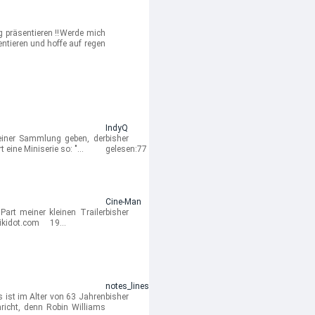
g präsentieren ‼️Werde mich
ntieren und hoffe auf regen
IndyQ
meiner Sammlung geben, der
bisher
t eine Miniserie so: "…
gelesen:
77
Cine-Man
Part meiner kleinen Trailer
bisher
u.wikidot.com 19…
notes_lines
s ist im Alter von 63 Jahren
bisher
hricht, denn Robin Williams