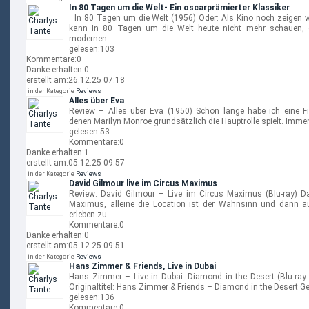
In 80 Tagen um die Welt- Ein oscarprämierter Klassiker
In 80 Tagen um die Welt (1956) Oder: Als Kino noch zeigen wo
kann In 80 Tagen um die Welt heute nicht mehr schauen, 
modernen …
gelesen:
103
Kommentare:
0
Danke erhalten:
0
erstellt am:
26.12.25 07:18
in der Kategorie
Reviews
Alles über Eva
Review – Alles über Eva (1950) Schon lange habe ich eine F
denen Marilyn Monroe grundsätzlich die Hauptrolle spielt. Immer
gelesen:
53
Kommentare:
0
Danke erhalten:
1
erstellt am:
05.12.25 09:57
in der Kategorie
Reviews
David Gilmour live im Circus Maximus
Review: David Gilmour – Live im Circus Maximus (Blu-ray) Da
Maximus, alleine die Location ist der Wahnsinn und dann au
erleben zu …
Kommentare:
0
Danke erhalten:
0
erstellt am:
05.12.25 09:51
in der Kategorie
Reviews
Hans Zimmer & Friends, Live in Dubai
Hans Zimmer – Live in Dubai: Diamond in the Desert (Blu-ray
Originaltitel: Hans Zimmer & Friends – Diamond in the Desert Ge
gelesen:
136
Kommentare:
0