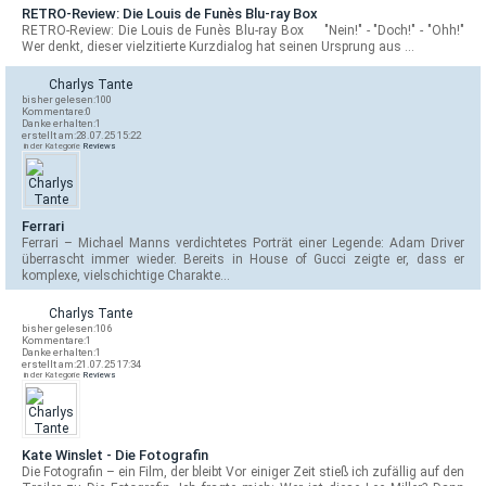
RETRO-Review: Die Louis de Funès Blu-ray Box
RETRO-Review: Die Louis de Funès Blu-ray Box "Nein!" - "Doch!" - "Ohh!"
Wer denkt, dieser vielzitierte Kurzdialog hat seinen Ursprung aus …
Charlys Tante
bisher gelesen:
100
Kommentare:
0
Danke erhalten:
1
erstellt am:
28.07.25 15:22
in der Kategorie
Reviews
Ferrari
Ferrari – Michael Manns verdichtetes Porträt einer Legende: Adam Driver
überrascht immer wieder. Bereits in House of Gucci zeigte er, dass er
komplexe, vielschichtige Charakte…
Charlys Tante
bisher gelesen:
106
Kommentare:
1
Danke erhalten:
1
erstellt am:
21.07.25 17:34
in der Kategorie
Reviews
Kate Winslet - Die Fotografin
Die Fotografin – ein Film, der bleibt Vor einiger Zeit stieß ich zufällig auf den