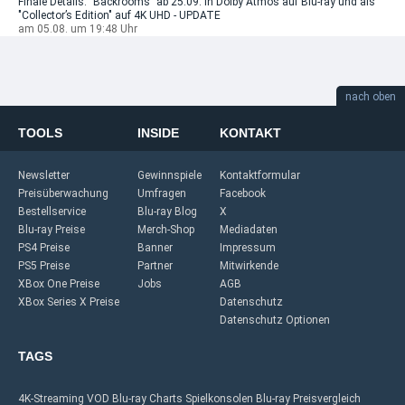
Finale Details: "Backrooms" ab 25.09. in Dolby Atmos auf Blu-ray und als
"Collector’s Edition" auf 4K UHD - UPDATE
am 05.08. um 19:48 Uhr
nach oben
TOOLS
INSIDE
KONTAKT
Newsletter
Gewinnspiele
Kontaktformular
Preisüberwachung
Umfragen
Facebook
Bestellservice
Blu-ray Blog
X
Blu-ray Preise
Merch-Shop
Mediadaten
PS4 Preise
Banner
Impressum
PS5 Preise
Partner
Mitwirkende
XBox One Preise
Jobs
AGB
XBox Series X Preise
Datenschutz
Datenschutz Optionen
TAGS
4K-Streaming
VOD
Blu-ray Charts
Spielkonsolen
Blu-ray Preisvergleich