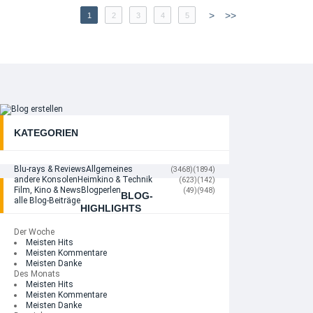
>
>>
1
2
3
4
5
KATEGORIEN
Blu-rays & Reviews
Allgemeines
(3468)
(1894)
andere Konsolen
Heimkino & Technik
(623)
(142)
Film, Kino & News
Blogperlen
(49)
(948)
BLOG-
alle Blog-Beiträge
HIGHLIGHTS
Der Woche
Meisten Hits
Meisten Kommentare
Meisten Danke
Des Monats
Meisten Hits
Meisten Kommentare
Meisten Danke