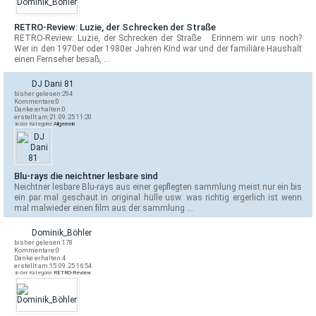
RETRO-Review: Luzie, der Schrecken der Straße
RETRO-Review: Luzie, der Schrecken der Straße Erinnern wir uns noch?
Wer in den 1970er oder 1980er Jahren Kind war und der familiäre Haushalt
einen Fernseher besaß, …
DJ Dani 81
bisher gelesen:
294
Kommentare:
0
Danke erhalten:
0
erstellt am:
21.09.25 11:20
in der Kategorie
Allgemein
Blu-rays die neichtner lesbare sind
Neichtner lesbare Blu-rays aus einer gepflegten sammlung meist nur ein bis
ein par mal geschaut in original hülle usw. was richtig ergerlich ist wenn
mal malwieder einen film aus der sammlung …
Dominik_Böhler
bisher gelesen:
178
Kommentare:
0
Danke erhalten:
4
erstellt am:
15.09.25 16:54
in der Kategorie
RETRO-Review