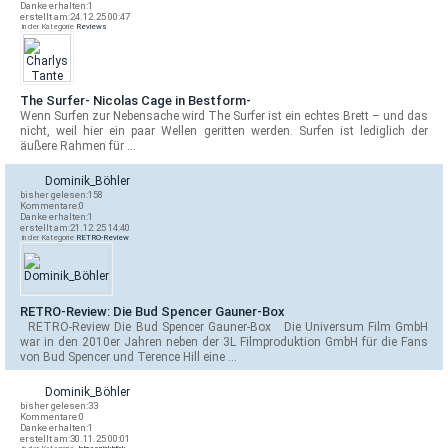
Danke erhalten:
1
erstellt am:
24.12.25 00:47
in der Kategorie
Reviews
The Surfer- Nicolas Cage in Bestform-
Wenn Surfen zur Nebensache wird The Surfer ist ein echtes Brett – und das
nicht, weil hier ein paar Wellen geritten werden. Surfen ist lediglich der
äußere Rahmen für …
Dominik_Böhler
bisher gelesen:
158
Kommentare:
0
Danke erhalten:
1
erstellt am:
21.12.25 14:40
in der Kategorie
RETRO-Review
RETRO-Review: Die Bud Spencer Gauner-Box
RETRO-Review Die Bud Spencer Gauner-Box Die Universum Film GmbH
war in den 2010er Jahren neben der 3L Filmproduktion GmbH für die Fans
von Bud Spencer und Terence Hill eine …
Dominik_Böhler
bisher gelesen:
33
Kommentare:
0
Danke erhalten:
1
erstellt am:
30.11.25 00:01