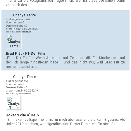
Trailer zu Die Fotografin. Ich fragte mich: Wer ist diese Lee Miller? Dann
verlor ich den …
Charlys Tante
bisher gelesen:
262
Kommentare:
0
Danke erhalten:
2
erstellt am:
14.07.25 16:22
in der Kategorie
Reviews
Brad Pitt - F1-Der Film
„F1 – Der Film“ – Wenn Adrenalin auf Zelluloid trifft Ein Kinobesuch, auf
den ich lange hingefiebert habe – und das nicht nur, weil Brad Pitt zu
meinen absoluten …
Charlys Tante
bisher gelesen:
70
Kommentare:
0
Danke erhalten:
0
erstellt am:
24.06.25 22:19
in der Kategorie
Reviews
Joker :Folie a' Deux
Ein riskantes Experiment mit für mich überraschend starkem Ergebnis. Als
Joker 2019 erschien, war eigentlich klar: Dieser Film steht für sich. Es …