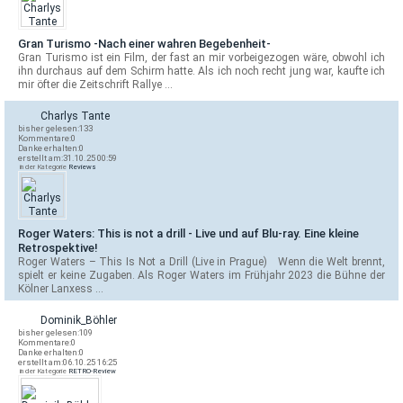
Gran Turismo -Nach einer wahren Begebenheit-
Gran Turismo ist ein Film, der fast an mir vorbeigezogen wäre, obwohl ich
ihn durchaus auf dem Schirm hatte. Als ich noch recht jung war, kaufte ich
mir öfter die Zeitschrift Rallye …
Charlys Tante
bisher gelesen:
133
Kommentare:
0
Danke erhalten:
0
erstellt am:
31.10.25 00:59
in der Kategorie
Reviews
Roger Waters: This is not a drill - Live und auf Blu-ray. Eine kleine
Retrospektive!
Roger Waters – This Is Not a Drill (Live in Prague) Wenn die Welt brennt,
spielt er keine Zugaben. Als Roger Waters im Frühjahr 2023 die Bühne der
Kölner Lanxess …
Dominik_Böhler
bisher gelesen:
109
Kommentare:
0
Danke erhalten:
0
erstellt am:
06.10.25 16:25
in der Kategorie
RETRO-Review