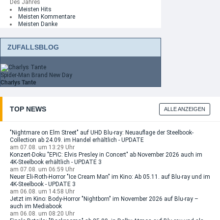
Des Jahres
Meisten Hits
Meisten Kommentare
Meisten Danke
ZUFALLSBLOG
Spider-Man Brand New Day
Charlys Tante
TOP NEWS
ALLE ANZEIGEN
"Nightmare on Elm Street" auf UHD Blu-ray: Neuauflage der Steelbook-
Collection ab 24.09. im Handel erhältlich - UPDATE
am 07.08. um 13:29 Uhr
Konzert-Doku "EPiC: Elvis Presley in Concert" ab November 2026 auch im
4K-Steelbook erhältlich - UPDATE 3
am 07.08. um 06:59 Uhr
Neuer Eli-Roth-Horror "Ice Cream Man" im Kino: Ab 05.11. auf Blu-ray und im
4K-Steelbook - UPDATE 3
am 06.08. um 14:58 Uhr
Jetzt im Kino: Body-Horror "Nightborn" im November 2026 auf Blu-ray –
auch im Mediabook
am 06.08. um 08:20 Uhr