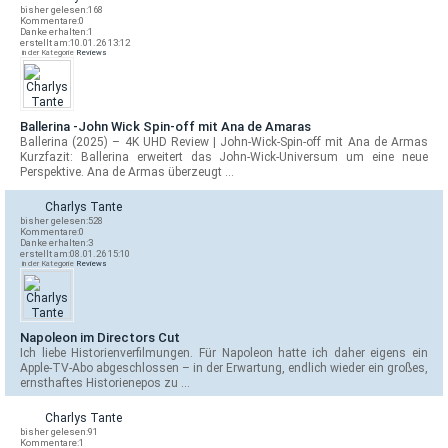
bisher gelesen:
168
Kommentare:
0
Danke erhalten:
1
erstellt am:
10.01.26 13:12
in der Kategorie
Reviews
Ballerina -John Wick Spin-off mit Ana de Amaras
Ballerina (2025) – 4K UHD Review | John-Wick-Spin-off mit Ana de Armas
Kurzfazit: Ballerina erweitert das John-Wick-Universum um eine neue
Perspektive. Ana de Armas überzeugt …
Charlys Tante
bisher gelesen:
528
Kommentare:
0
Danke erhalten:
3
erstellt am:
08.01.26 15:10
in der Kategorie
Reviews
Napoleon im Directors Cut
Ich liebe Historienverfilmungen. Für Napoleon hatte ich daher eigens ein
Apple-TV-Abo abgeschlossen – in der Erwartung, endlich wieder ein großes,
ernsthaftes Historienepos zu …
Charlys Tante
bisher gelesen:
91
Kommentare:
1