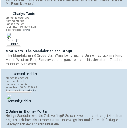
Me From Nowhere" …
Charlys Tante
bisher gelesen:
399
Kommentare:
0
Danke erhalten:
1
erstellt am:
29.05.26 15:33
in der Kategorie
Reviews
Star Wars -The Mandalorian and Grogu-
The Mandalorian & Grogu Star Wars kehrt nach 7 Jahren zurück ins Kino
– mit Western-Flair, Fanservice und ganz ohne Lichtschwerter 7 Jahre
mussten Star-Wars-…
Dominik_Böhler
bisher gelesen:
209
Kommentare:
3
Danke erhalten:
6
erstellt am:
10.04.26 20:02
in der Kategorie
Jahresrückblick
2 Jahre im Blu-ray Portal
Heilige Sanduhr, wie die Zeit verfliegt! Schon zwei Jahre ist es jetzt schon
her, seit ich hier als Filmredakteur unterwegs bin und für euch fleißig eine
Blu-ray nach der anderen unter die …