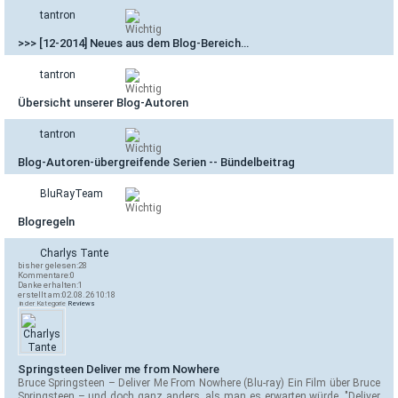
tantron
>>> [12-2014] Neues aus dem Blog-Bereich…
tantron
Übersicht unserer Blog-Autoren
tantron
Blog-Autoren-übergreifende Serien -- Bündelbeitrag
BluRayTeam
Blogregeln
Charlys Tante
bisher gelesen:
28
Kommentare:
0
Danke erhalten:
1
erstellt am:
02.08.26 10:18
in der Kategorie
Reviews
Springsteen Deliver me from Nowhere
Bruce Springsteen – Deliver Me From Nowhere (Blu-ray) Ein Film über Bruce
Springsteen – und doch ganz anders, als man es erwarten würde. "Deliver