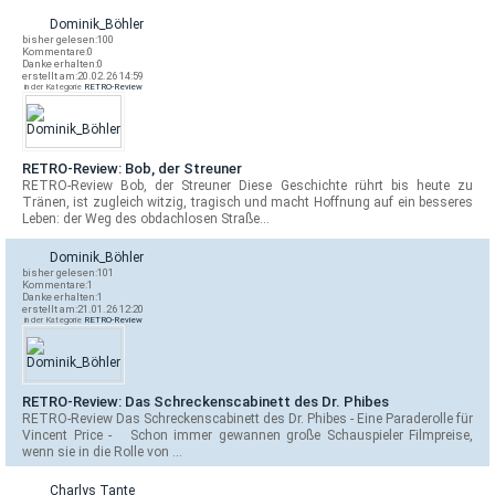
Dominik_Böhler
bisher gelesen:
100
Kommentare:
0
Danke erhalten:
0
erstellt am:
20.02.26 14:59
in der Kategorie
RETRO-Review
RETRO-Review: Bob, der Streuner
RETRO-Review Bob, der Streuner Diese Geschichte rührt bis heute zu
Tränen, ist zugleich witzig, tragisch und macht Hoffnung auf ein besseres
Leben: der Weg des obdachlosen Straße…
Dominik_Böhler
bisher gelesen:
101
Kommentare:
1
Danke erhalten:
1
erstellt am:
21.01.26 12:20
in der Kategorie
RETRO-Review
RETRO-Review: Das Schreckenscabinett des Dr. Phibes
RETRO-Review Das Schreckenscabinett des Dr. Phibes - Eine Paraderolle für
Vincent Price - Schon immer gewannen große Schauspieler Filmpreise,
wenn sie in die Rolle von …
Charlys Tante