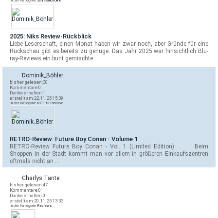
in der Kategorie
Jahresrückblick
2025: Niks Review-Rückblick
Liebe Leserschaft, einen Monat haben wir zwar noch, aber Gründe für eine
Rückschau gibt es bereits zu genüge. Das Jahr 2025 war hinsichtlich Blu-
ray-Reviews ein bunt gemischte…
Dominik_Böhler
bisher gelesen:
30
Kommentare:
0
Danke erhalten:
1
erstellt am:
22.11.25 15:39
in der Kategorie
RETRO-Review
RETRO-Review: Future Boy Conan - Volume 1
RETRO-Review Future Boy Conan - Vol. 1 (Limited Edition) Beim
Shoppen in der Stadt kommt man vor allem in größeren Einkaufszentren
oftmals nicht an …
Charlys Tante
bisher gelesen:
47
Kommentare:
0
Danke erhalten:
0
erstellt am:
20.11.25 13:32
in der Kategorie
Reviews