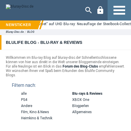
Navigation
"Nightmare on Elm Street" auf UHD Blu-ray: Neuauflage der Steelbook-Collect
Bluray-Disc.de
/
BLOG
BLULIFE BLOG - BLU-RAY & REVIEWS
Willkommen im Blu-ray Blog auf bluray-disc.de! Schnellentschlossene
können von hier aus direkt in die Welt unserer Bloggemeinde einsteigen.
Für alle Neulinge ist ein Blick in das
Forum des Blog-Clubs
empfehlenswert.
Wir wünschen Ihnen viel Spaß beim Erkunden des Blulife Community
Blogs.
Filtern nach:
alle
Blu-rays & Reviews
PS4
XBOX One
Andere
Blogperlen
Film, Kino & News
Allgemeines
Heimkino & Technik