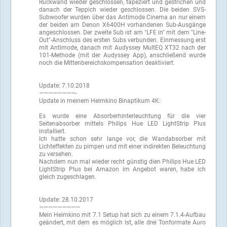
Rückwand wieder geschlossen, tapeziert und gestrichen und
danach der Teppich wieder geschlossen. Die beiden SVS-
Subwoofer wurden über das Antimode Cinema an nur einem
der beiden am Denon X6400H vorhandenen Sub-Ausgänge
angeschlossen. Der zweite Sub ist am "LFE in" mit dem "Line-
Out"-Anschluss des ersten Subs verbunden. Einmessung erst
mit Antimode, danach mit Audyssey MultEQ XT32 nach der
101-Methode (mit der Audyssey App), anschließend wurde
noch die Mittenbereichskompensation deaktiviert.
Update: 7.10.2018
————————-
Update in meinem Heimkino Binaptikum 4K:
Es wurde eine Absorberhinterleuchtung für die vier
Seitenabsorber mittels Philips Hue LED LightStrip Plus
installiert.
Ich hatte schon sehr lange vor, die Wandabsorber mit
Lichteffekten zu pimpen und mit einer indirekten Beleuchtung
zu versehen.
Nachdem nun mal wieder recht günstig dien Philips Hue LED
LightStrip Plus bei Amazon im Angebot waren, habe ich
gleich zugeschlagen.
Update: 28.10.2017
—————————
Mein Heimkino mit 7.1 Setup hat sich zu einem 7.1.4-Aufbau
geändert, mit dem es möglich ist, alle drei Tonformate Auro