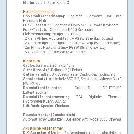
Multimedia 5
: Xbox Series X
Heimkinosteuerung
Universalfernbedienung
: Logitech Harmony 950 mit
Harmony Hub
Funk-Tastatur 1
: Logitech diNovo Mini Blutooth Keyboard
Funk-Tastatur 2
: Logitech K400 Keyboard
Lichtsteuerung
: Philips Hue Bridge
- 2 x 8m Philips Hue LightStrip+ RGBW Strip (Lichtkranz)
- 2 x 3m Philips Hue LightStrip+ RGBW Strip (Wandabsorber)
- 2m Philips Hue LightStrip+ RGBW Strip (Kinositze)
- 6 x GU10 Philips Hue White Ambiance
Kinoraum
Größe
: 5,83m x 3,86m x 2.40m
Sitzplätze
: 4 (2. Reihe) + 2 (1.Reihe)
Getränkehalter
: 3 x Speedmaster Cupholder, modifiziert
Schallschutztür
: Herholz SST 3-2, Schallschutzklasse 3, erf.
RW: >37dB
Raumluftentfeuchter
: Duracraft DD-TEC10E
Luftentfeuchter
Raumluftfeuchtemessung
: TFA Digitaler Thermo-
Hygrometer KLIMA GUARD
Hifi-Rack
: Spectral Sideboard
Raumkorrektur (Bassbereich)
Automatischer Equalizer : DSPeaker Anti-Mode 8033 Cinema
Akustische Massnahmen
:
DIY-Absorber
: 6 Module Deckenabsorber (in die abgehängte