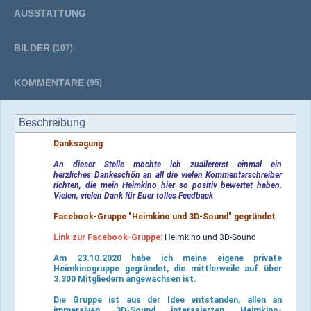
AUSSTATTUNG
BILDER
(107)
KOMMENTARE
(95)
Beschreibung
Danksagung
An dieser Stelle möchte ich zuallererst einmal ein
herzliches Dankeschön an all die vielen Kommentarschreiber
richten, die mein Heimkino hier so positiv bewertet haben.
Vielen, vielen Dank für Euer tolles Feedback
Facebook-Gruppe "Heimkino und 3D-Sound" gegründet
Link zur Facebook-Gruppe
:
Heimkino und 3D-Sound
Am 23.10.2020 habe ich meine eigene private
Heimkinogruppe gegründet, die mittlerweile auf über
3.300 Mitgliedern angewachsen ist.
Die Gruppe ist aus der Idee entstanden, allen an
immersiven 3D-Sound interssierten Heimkino-