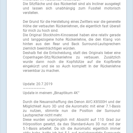
Die Sitzfläche und das Rückenteil sind als Incliner ausgelegt
und lassen sich unabhängig zum Fussteil motorisch
verstellen.
Der Grund für die Herstellung eines Zwitters war die generelle
Höhe der verbauten Rückenlehnen, die eigentlich fast überall
für mich zu hoch sind.
Die Original Stockholm-Kinosessel haben eine relativ gerade
und langgezogene hohe Rückenlehne, die den Klang von
hinten aus den Rear und Back Surround-Lautsprechern
ziemlich beeinträchtigen würden.
Deshalb fiel die Entscheidung, statt des Originals lieber eine
Copenhagen-Sitz/Rückenlehne zu verbauen. Zusätzlich
wurde dann noch die Kopfstütze auf die Kopfbreite
eingekürzt und sie so Auch komplett In der Rückenlehne
versenkbar zu machen.
Update: 20.7.2019
————————-
Update in meinem „Binaptikum 4K“
Durch die Neuanschaffung des Denon AVC-X8500H und der
Möglichkeit Auro 3D und die Auromatic mit einer 7.1-Basis
zu nutzen, stimmte nun die Position der Surround-
Lautsprecher nicht mehr.
Diese wurden ursprünglich mit Absicht auf 110 Grad zur
Hörposition gesetzt, da das Standard-Auro 3D nur mit der
5.1-Basis arbeitet. Da ich die Auromatic eigentlich immer