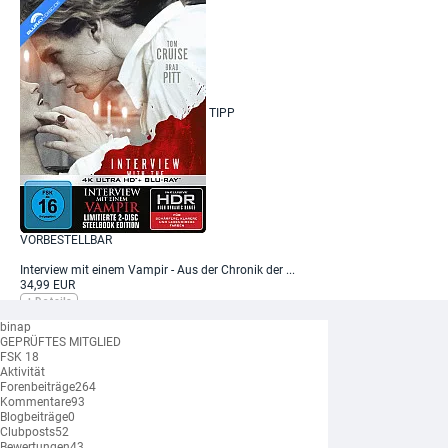
TIPP
VORBESTELLBAR
Interview mit einem Vampir - Aus der Chronik der ...
34,99 EUR
+ Details
binap
GEPRÜFTES MITGLIED
FSK 18
Aktivität
Forenbeiträge
264
Kommentare
93
Blogbeiträge
0
Clubposts
52
TIPP
Bewertungen
43