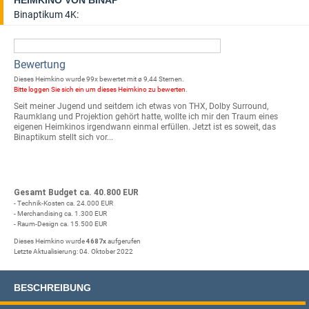
HEIMKINO VON BINAP
Binaptikum 4K:
Bewertung
Dieses Heimkino wurde 99x bewertet mit ø 9,44 Sternen.
Bitte loggen Sie sich ein um dieses Heimkino zu bewerten
.
Seit meiner Jugend und seitdem ich etwas von THX, Dolby Surround,
Raumklang und Projektion gehört hatte, wollte ich mir den Traum eines
eigenen Heimkinos irgendwann einmal erfüllen. Jetzt ist es soweit, das
Binaptikum stellt sich vor...
Gesamt Budget ca. 40.800 EUR
- Technik-Kosten ca. 24.000 EUR
- Merchandising ca. 1.300 EUR
- Raum-Design ca. 15.500 EUR
Dieses Heimkino wurde
4687x
aufgerufen
Letzte Aktualisierung: 04. Oktober 2022
BESCHREIBUNG