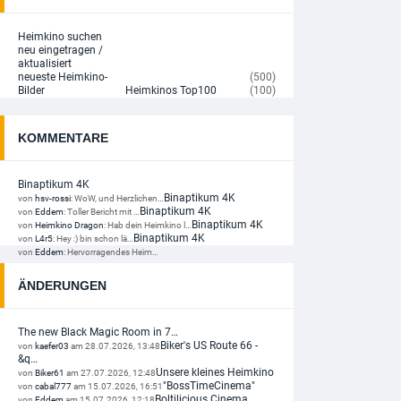
VORBESTELLBAR
Heimkino suchen
neu eingetragen /
Avatar 4K - Ultimate 3-Movie Collection (3 4K UHD + ...
aktualisiert
179,99 EUR
neueste Heimkino-
(500)
+ Details
Bilder
Heimkinos Top100
(100)
VORBESTELLBAR
KOMMENTARE
Barbarian (2022) 4K (Limited Steelbook Edition) (4K ...
34,99 EUR
Binaptikum 4K
+ Details
Binaptikum 4K
von
hsv-rossi
:
WoW, und Herzlichen…
Binaptikum 4K
von
Eddem
:
Toller Bericht mit …
VORBESTELLBAR
Binaptikum 4K
von
Heimkino Dragon
:
Hab dein Heimkino l…
Binaptikum 4K
von
L4r5
:
Hey :) bin schon lä…
Beverly Hills Cop 4K (Limited Steelbook Edition) ...
von
Eddem
:
Hervorragendes Heim…
29,99 EUR
ÄNDERUNGEN
VORBESTELLBAR
Chernobyl (TV Mini-Serie) (Limited Special ...
The new Black Magic Room in 7…
39,99 EUR
Biker's US Route 66 -
von
kaefer03
am 28.07.2026, 13:48
&q…
Unsere kleines Heimkino
von
Biker61
am 27.07.2026, 12:48
VORBESTELLBAR
"BossTimeCinema"
von
cabal777
am 15.07.2026, 16:51
Boltilicious Cinema
von
Eddem
am 15.07.2026, 12:18