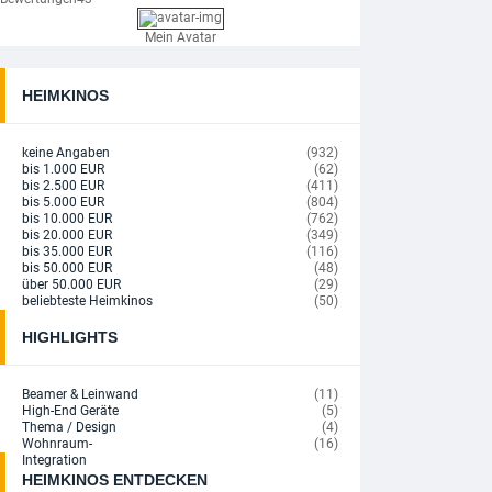
Mein Avatar
HEIMKINOS
VORBESTELLBAR
keine Angaben
(932)
Kill Bill: The Whole Bloody Affair 4K (Limited ...
bis 1.000 EUR
(62)
39,99 EUR
bis 2.500 EUR
(411)
bis 5.000 EUR
(804)
TIPP
bis 10.000 EUR
(762)
VORBESTELLBAR
bis 20.000 EUR
(349)
bis 35.000 EUR
(116)
Star Wars: Andor - Die komplette erste Staffel 4K ...
bis 50.000 EUR
(48)
59,99 EUR
über 50.000 EUR
(29)
beliebteste Heimkinos
(50)
TIPP
VORBESTELLBAR
HIGHLIGHTS
Star Wars: The Mandalorian and Grogu 4K (Limited ...
149,99 EUR
Beamer & Leinwand
(11)
High-End Geräte
(5)
TIPP
Thema / Design
(4)
VORBESTELLBAR
Wohnraum-
(16)
Integration
The Mandalorian - Die komplette erste Staffel 4K ...
HEIMKINOS ENTDECKEN
59,99 EUR