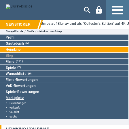
Navigation
" ab 25.09. in Dolby Atmos auf Blu-ray und als "Collector’s Edition" auf 4K UHD
Bluray-Disc.de
/
Blulife
/
Heimkino von binap
Profil
Gästebuch
(6)
Heimkino
Blog
Filme
(311)
Spiele
(7)
Wunschliste
(0)
Filme-Bewertungen
VoD-Bewertungen
Spiele-Bewertungen
Marktplatz
Bewertungen
verkauft
tauscht
sucht