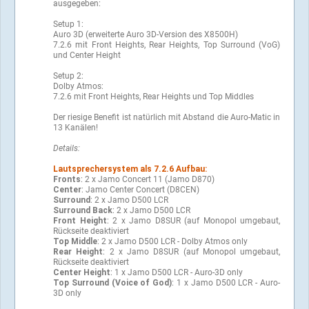
ausgegeben:
Setup 1:
Auro 3D (erweiterte Auro 3D-Version des X8500H)
7.2.6 mit Front Heights, Rear Heights, Top Surround (VoG)
und Center Height
Setup 2:
Dolby Atmos:
7.2.6 mit Front Heights, Rear Heights und Top Middles
Der riesige Benefit ist natürlich mit Abstand die Auro-Matic in
13 Kanälen!
Details:
Lautsprechersystem als 7.2.6 Aufbau:
Fronts
: 2 x Jamo Concert 11 (Jamo D870)
Center
: Jamo Center Concert (D8CEN)
Surround
: 2 x Jamo D500 LCR
Surround Back
: 2 x Jamo D500 LCR
Front Height
: 2 x Jamo D8SUR (auf Monopol umgebaut,
Rückseite deaktiviert
Top Middle
: 2 x Jamo D500 LCR - Dolby Atmos only
Rear Height
: 2 x Jamo D8SUR (auf Monopol umgebaut,
Rückseite deaktiviert
Center Height
: 1 x Jamo D500 LCR - Auro-3D only
Top Surround (Voice of God)
: 1 x Jamo D500 LCR - Auro-
3D only