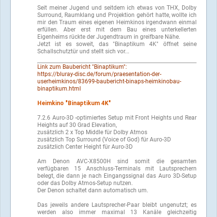
Seit meiner Jugend und seitdem ich etwas von THX, Dolby
Surround, Raumklang und Projektion gehört hatte, wollte ich
mir den Traum eines eigenen Heimkinos irgendwann einmal
erfüllen. Aber erst mit dem Bau eines unterkellerten
Eigenheims rückte der Jugendtraum in greifbare Nähe.
Jetzt ist es soweit, das "Binaptikum 4K" öffnet seine
Schallschutztür und stellt sich vor...
Link zum Baubericht "Binaptikum":
https://bluray-disc.de/forum/praesentation-der-
userheimkinos/83699-baubericht-binaps-heimkinobau-
binaptikum.html
Heimkino "Binaptikum 4K"
7.2.6 Auro-3D -optimiertes Setup mit Front Heights und Rear
Heights auf 30 Grad Elevation,
zusätzlich 2 x Top Middle für Dolby Atmos
zusätzlich Top Surround (Voice of God) für Auro-3D
zusätzlich Center Height für Auro-3D
Am Denon AVC-X8500H sind somit die gesamten
verfügbaren 15 Anschluss-Terminals mit Lautsprechern
belegt, die dann je nach Eingangssignal das Auro 3D-Setup
oder das Dolby Atmos-Setup nutzen.
Der Denon schaltet dann automatisch um.
Das jeweils andere Lautsprecher-Paar bleibt ungenutzt; es
werden also immer maximal 13 Kanäle gleichzeitig