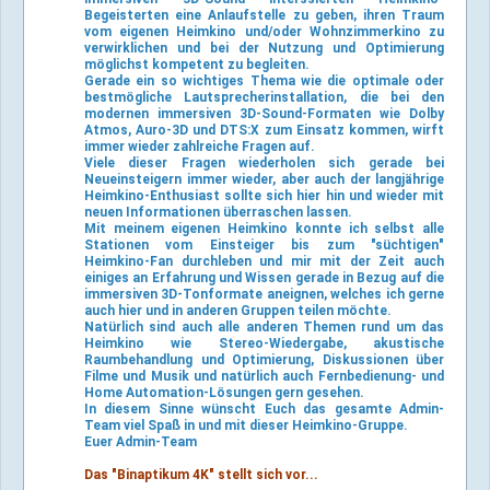
Begeisterten eine Anlaufstelle zu geben, ihren Traum
vom eigenen Heimkino und/oder Wohnzimmerkino zu
verwirklichen und bei der Nutzung und Optimierung
möglichst kompetent zu begleiten.
Gerade ein so wichtiges Thema wie die optimale oder
bestmögliche Lautsprecherinstallation, die bei den
modernen immersiven 3D-Sound-Formaten wie Dolby
Atmos, Auro-3D und DTS:X zum Einsatz kommen, wirft
immer wieder zahlreiche Fragen auf.
Viele dieser Fragen wiederholen sich gerade bei
Neueinsteigern immer wieder, aber auch der langjährige
Heimkino-Enthusiast sollte sich hier hin und wieder mit
neuen Informationen überraschen lassen.
Mit meinem eigenen Heimkino konnte ich selbst alle
Stationen vom Einsteiger bis zum "süchtigen"
Heimkino-Fan durchleben und mir mit der Zeit auch
einiges an Erfahrung und Wissen gerade in Bezug auf die
immersiven 3D-Tonformate aneignen, welches ich gerne
auch hier und in anderen Gruppen teilen möchte.
Natürlich sind auch alle anderen Themen rund um das
Heimkino wie Stereo-Wiedergabe, akustische
Raumbehandlung und Optimierung, Diskussionen über
Filme und Musik und natürlich auch Fernbedienung- und
Home Automation-Lösungen gern gesehen.
In diesem Sinne wünscht Euch das gesamte Admin-
Team viel Spaß in und mit dieser Heimkino-Gruppe.
Euer Admin-Team
Das "Binaptikum 4K" stellt sich vor...