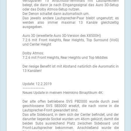
verfügbaren 15 Anschluss-Terminals mit Lautsprechern
belegt, die dann je nach Eingangssignal das Auro 3D-Setup
oder das Dolby Atmos-Setup nutzen.
Der Denon schaltet dann automatisch um.
Das jeweils andere Lautsprecher-Paar bleibt ungenutzt; es
werden also immer maximal 13 Kanäle gleichzeitig
ausgegeben.
Auro 3D (erweiterte Auro 3D-Version des X8500H)
7.2.6 mit Front Heights, Rear Heights, Top Surround (VoG)
und Center Height
Dolby Atmos:
7.2.6 mit Front Heights, Rear Heights und Top Middles
Der riesige Benefit ist mit Abstand natürlich die Auromatic in
13 Kanälen!
Update: 12.2.2019
————————-
Neues Update in meinem Heimkino Binaptikum 4K:
Der alte offen betriebene SVS PB2000 wurde durch zwei
geschlossene SVS SB3000 ersetzt, die nach vorne in die
Lautsprecher-Front gewandert sind.
Das alte Sideboard, in dem sich der Center befindet, und der
darunter liegende Sockel wurden um 46cm gekürzt, damit die
beiden Subs ausreichend Platz zwischen Sideboard und
Front-Lautsprecher bekommen. Anschließend wurde die