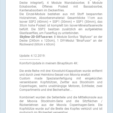
Decke integriert), 4 Module Wandabsorber, 8 Module
Eckabsorber, Offenes Podest mit Bassabsorber,
Kantenabsorbern im Deckenfries.
Die Einzel-Module bestehen aus mit Stoff bespannten
Holzrahmen, Absorbersmaterial: Gesamtdicke 11cm aus
Isover SSP2 (40mm) + SSP1 (30mm) + SSP1 (30mm), das
30cm hohe Podest ist komplett bin Isover-Mineralfaserwolle
befüllt. Die SSP2 besitzen zusätzlich ein aufgeklebtes
Glasfaserflies, um Faserflug zu unterbinden.
Skyline-2D-Diffusoren
: 8 Module Sonitus "Bigfusor" an der
Decke (240cm x 120cm), 1 DIY-Modul "BinaFusor" an der
Rückwand (60cm x 60cm)
Update: 4.12.2019:
—————————
Komfort-Update in meinem Binaptikum 4K:
Die erste Reihe mit drei Kinostuhl-Klappsitzen wurde entfernt
und durch zwei Heimkino-Sessel von Moovia ersetzt:
Custom made Spezialanfertigung mit eingekürzten
versenkbaren Kopfstützen, Zwitter aus Stockholm und
Copenhagen, sechs unabhängige Motoren, Echtleder, zwei
Compartments und drei Becherhalter....
Kombiniert wurden die Seitenteile und die Mittelkonsole aus
der Moovia Stockholm-Serie und die Sitzflächen /
Rückenlehnen aus der Moovia Copenhagen-Serie. Die
Kopfstütze wurde auf die Breite des Kopfes verkürzt und ist
motorisch im Rückenteil versenkbar.