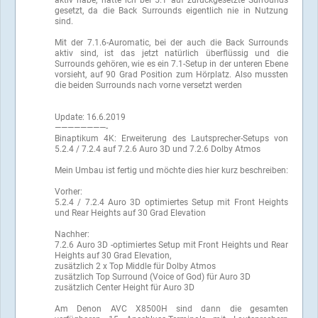
aktiv habe, hatte ich bei 5.1 auf zurückgesetzte Surrounds
gesetzt, da die Back Surrounds eigentlich nie in Nutzung
sind.
Mit der 7.1.6-Auromatic, bei der auch die Back Surrounds
aktiv sind, ist das jetzt natürlich überflüssig und die
Surrounds gehören, wie es ein 7.1-Setup in der unteren Ebene
vorsieht, auf 90 Grad Position zum Hörplatz. Also mussten
die beiden Surrounds nach vorne versetzt werden
Update: 16.6.2019
————————-
Binaptikum 4K: Erweiterung des Lautsprecher-Setups von
5.2.4 / 7.2.4 auf 7.2.6 Auro 3D und 7.2.6 Dolby Atmos
Mein Umbau ist fertig und möchte dies hier kurz beschreiben:
Vorher:
5.2.4 / 7.2.4 Auro 3D optimiertes Setup mit Front Heights
und Rear Heights auf 30 Grad Elevation
Nachher:
7.2.6 Auro 3D -optimiertes Setup mit Front Heights und Rear
Heights auf 30 Grad Elevation,
zusätzlich 2 x Top Middle für Dolby Atmos
zusätzlich Top Surround (Voice of God) für Auro 3D
zusätzlich Center Height für Auro 3D
Am Denon AVC X8500H sind dann die gesamten