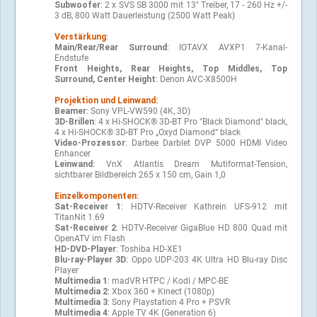
Subwoofer
: 2 x SVS SB 3000 mit 13" Treiber, 17 - 260 Hz +/-
3 dB, 800 Watt Dauerleistung (2500 Watt Peak)
Verstärkung
:
Main/Rear/Rear Surround
: IOTAVX AVXP1 7-Kanal-
Endstufe
Front Heights, Rear Heights, Top Middles, Top
Surround, Center Height
: Denon AVC-X8500H
Projektion und Leinwand:
Beamer
: Sony VPL-VW590 (4K, 3D)
3D-Brillen
: 4 x Hi-SHOCK® 3D-BT Pro "Black Diamond" black,
4 x Hi-SHOCK® 3D-BT Pro „Oxyd Diamond“ black
Video-Prozessor
: Darbee Darblet DVP 5000 HDMI Video
Enhancer
Leinwand
: VnX Atlantis Dream Mutiformat-Tension,
sichtbarer Bildbereich 265 x 150 cm, Gain 1,0
Einzelkomponenten:
Sat-Receiver 1
: HDTV-Receiver Kathrein UFS-912 mit
TitanNit 1.69
Sat-Receiver 2
: HDTV-Receiver GigaBlue HD 800 Quad mit
OpenATV im Flash
HD-DVD-Player
: Toshiba HD-XE1
Blu-ray-Player 3D
: Oppo UDP-203 4K Ultra HD Blu-ray Disc
Player
Multimedia 1
: madVR HTPC / Kodi / MPC-BE
Multimedia 2
: Xbox 360 + Kinect (1080p)
Multimedia 3
: Sony Playstation 4 Pro + PSVR
Multimedia 4
: Apple TV 4K (Generation 6)