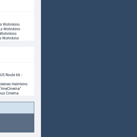
Collector's ...
s Wohnkino
s Wohnkino
Wohnkino
s Wohnkino
(Limited ...
 US Route 66 -
kleines Heimkino
TimeCinema"
cious Cinema
+ Blu-ray)