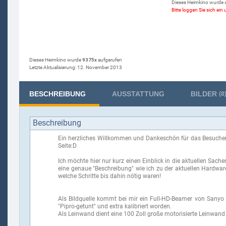
Dieses Heimkino wurde 4
Bitte loggen Sie sich ei
Dieses Heimkino wurde
9375x
aufgerufen
Letzte Aktualisierung: 12. November 2013
BESCHREIBUNG
AUSSTATTUNG
BILDER
(8
Beschreibung
Ein herzliches Willkommen und Dankeschön für das Besuc
Seite:D
Ich möchte hier nur kurz einen Einblick in die aktuellen Sache
eine genaue "Beschreibung" wie ich zu der aktuellen Hardwa
welche Schritte bis dahin nötig waren!
Als Bildquelle kommt bei mir ein Full-HD-Beamer von Sanyo 
"Pipro-getunt" und extra kalibriert worden.
Als Leinwand dient eine 100 Zoll große motorisierte Leinwand