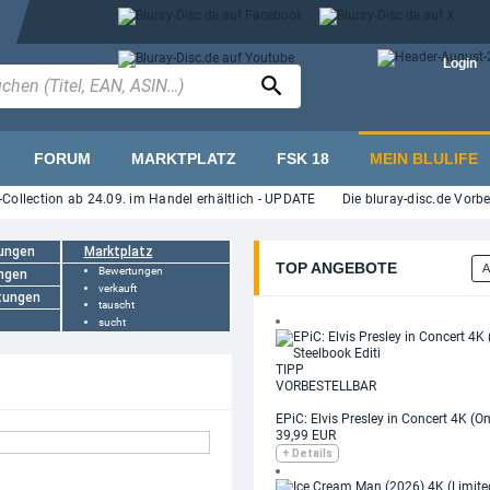
Login
FORUM
MARKTPLATZ
FSK 18
MEIN BLULIFE
Collection ab 24.09. im Handel erhältlich - UPDATE
Die bluray-disc.de Vorb
ungen
Marktplatz
TOP ANGEBOTE
A
Bewertungen
ngen
verkauft
tungen
tauscht
sucht
TIPP
VORBESTELLBAR
EPiC: Elvis Presley in Concert 4K (Om
39,99 EUR
+ Details