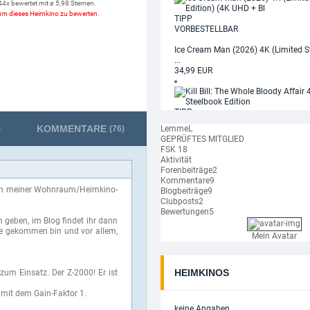
4x bewertet mit ø 5,98 Sternen.
n um dieses Heimkino zu bewerten
.
TIPP
VORBESTELLBAR
Ice Cream Man (2026) 4K (Limited S
...
34,99 EUR
TIPP
VORBESTELLBAR
KOMMENTARE
)
(76)
LemmeL
GEPRÜFTES MITGLIED
Kill Bill: The Whole Bloody Affair 4K (
FSK 18
39,99 EUR
Aktivität
Forenbeiträge
2
TIPP
Kommentare
9
VORBESTELLBAR
hen meiner Wohnraum/Heimkino-
Blogbeiträge
9
Clubposts
2
Nightmare on Elm Street Collection 4
Bewertungen
5
199,99 EUR
n geben, im Blog findet ihr dann
re gekommen bin und vor allem,
Mein Avatar
TIPP
VORBESTELLBAR
Star Wars: Andor - Die komplette erste
HEIMKINOS
zum Einsatz. Der Z-2000! Er ist
59,99 EUR
 mit dem Gain-Faktor 1.
keine Angaben
VORBESTELLBAR