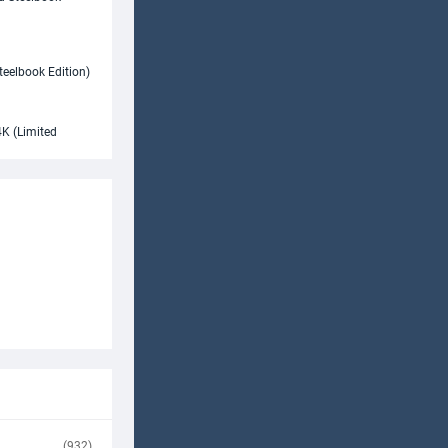
teelbook Edition)
Limited ...
K (Limited ...
 Staffel 4K ...
(932)