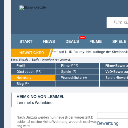
Neu
START
NEWS
DEALS
FILME
SPIELE
"Nightmare on Elm Street" auf UHD Blu-ray: Neuauflage der Steelbook-
Bluray-Disc.de
/
Blulife
/
Heimkino von LemmeL
Profil
Filme
(263)
Filme-Bewert
Gästebuch
(29)
Spiele
(7)
VoD-Bewertu
Heimkino
Wunschliste
Spiele-Bewer
(0)
Blog
(9)
HEIMKINO VON LEMMEL
LemmeLs Wohnkino:
Nach Umzug werden nun neue Bilder vorgestellt:D
Leider ist es eine kleine Wohnung, wodurch es etwas
Bewertung
eng wird.