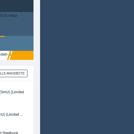
estell- und Kaufcharts vom Juli 2026
Neue Blu-ray Angebote im Plaion Pictu
LLE ANGEBOTE
U) (Limited ...