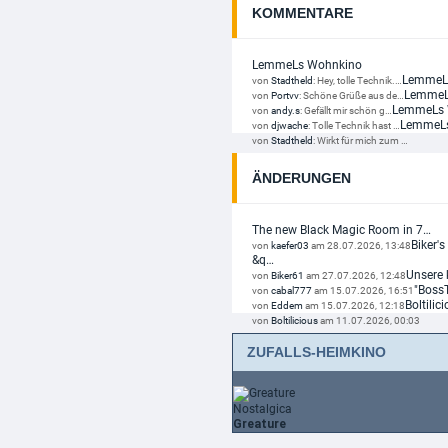
Chernobyl (TV Mini-Serie) 4K (Limited 
KOMMENTARE
69,99 EUR
+ Details
LemmeLs Wohnkino
LemmeL
DIESE WOCHE NEU
von
Stadtheld
:
Hey, tolle Technik.…
LemmeL
von
Portvv
:
Schöne Grüße aus de…
LemmeLs 
Dead Man's Wire (2025)
von
andy.s
:
Gefällt mir schön g…
LemmeL
14,99 EUR
von
djwache
:
Tolle Technik hast …
von
Stadtheld
:
Wirkt für mich zum …
+ Details
ÄNDERUNGEN
VORBESTELLBAR
Der Astronaut - Project Hail Mary 4K 
The new Black Magic Room in 7…
59,99 EUR
Biker's
von
kaefer03
am 28.07.2026, 13:48
&q…
Unsere 
von
Biker61
am 27.07.2026, 12:48
DIESE WOCHE NEU
"Boss
von
cabal777
am 15.07.2026, 16:51
Boltili
von
Eddem
am 15.07.2026, 12:18
Der Teufel trägt Prada 2
von
Boltilicious
am 11.07.2026, 00:03
17,99 EUR
+ Details
ZUFALLS-HEIMKINO
DIESE WOCHE NEU
Nostalgica
Der Teufel trägt Prada 2 4K (4K UHD 
Greature
29,99 EUR
+ Details