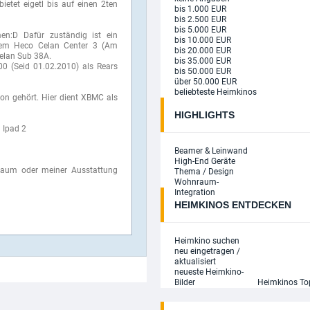
ietet eigetl bis auf einen 2ten
bis 1.000 EUR
bis 2.500 EUR
Avatar 4K - Ultimate 3-Movie Collec
bis 5.000 EUR
...
n:D Dafür zuständig ist ein
bis 10.000 EUR
179,99 EUR
dem Heco Celan Center 3 (Am
bis 20.000 EUR
+ Details
lan Sub 38A.
bis 35.000 EUR
00 (Seid 01.02.2010) als Rears
bis 50.000 EUR
über 50.000 EUR
VORBESTELLBAR
beliebteste Heimkinos
on gehört. Hier dient XBMC als
Barbarian (2022) 4K (Limited Steelb
HIGHLIGHTS
...
34,99 EUR
 Ipad 2
+ Details
Beamer & Leinwand
High-End Geräte
VORBESTELLBAR
aum oder meiner Ausstattung
Thema / Design
Wohnraum-
Beverly Hills Cop 4K (Limited Steelboo
Integration
29,99 EUR
HEIMKINOS ENTDECKEN
VORBESTELLBAR
Heimkino suchen
Chernobyl (TV Mini-Serie) (Limited Spe
neu eingetragen /
39,99 EUR
aktualisiert
neueste Heimkino-
Bilder
Heimkinos T
VORBESTELLBAR