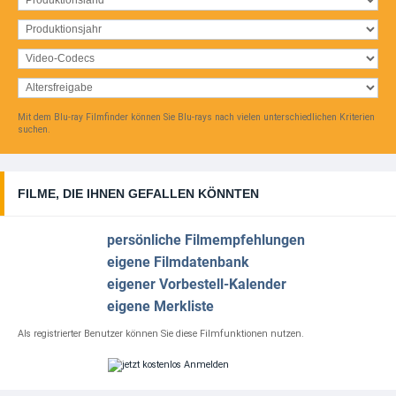
VORBESTELLBAR
Insomnia - Todesschlaf (1997) 4K (Limited
Mediabook ...
32,99 EUR
+ Details
VORBESTELLBAR
Mit dem Blu-ray Filmfinder können Sie Blu-rays nach vielen unterschiedlichen Kriterien
Interview mit einem Vampir - Aus der Chronik der
suchen.
...
34,97 EUR
+ Details
FILME, DIE IHNEN GEFALLEN KÖNNTEN
VORBESTELLBAR
Iron Maiden: Burning Ambition (OmU) 4K
persönliche Filmempfehlungen
(Limited ...
69,99 EUR
eigene Filmdatenbank
eigener Vorbestell-Kalender
VORBESTELLBAR
eigene Merkliste
Iron Maiden: Burning Ambition (OmU) 4K
Als registrierter Benutzer können Sie diese Filmfunktionen nutzen.
(Limited ...
34,99 EUR
+ Details