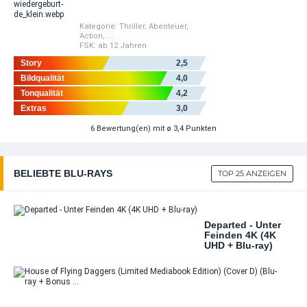
+ Details
VORBESTELLBAR
Kategorie:
Thriller
,
Abenteuer
,
Action
, ...
Barbarian (2022) 4K (Limited Steelbook Edition)
FSK:
ab 12 Jahren
(4K ...
Story
2,5
34,99 EUR
Bildqualität
4,0
+ Details
Tonqualität
4,2
VORBESTELLBAR
Extras
3,0
Beverly Hills Cop 4K (Limited Steelbook Edition)
6
Bewertung(en)
mit ø 3,4 Punkten
...
29,99 EUR
BELIEBTE BLU-RAYS
TOP 25 ANZEIGEN
VORBESTELLBAR
Chernobyl (TV Mini-Serie) (Limited Special ...
39,99 EUR
Departed - Unter
Feinden 4K (4K
UHD + Blu-ray)
VORBESTELLBAR
Chernobyl (TV Mini-Serie) 4K (Limited Collector's
...
Ho
69,99 EUR
Fl