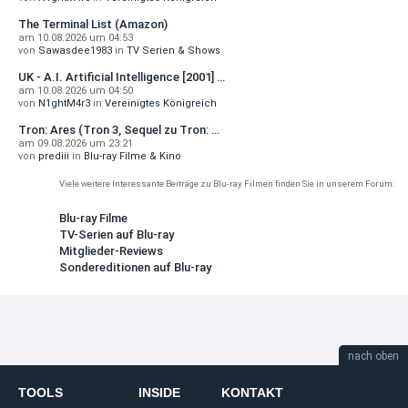
The Terminal List (Amazon)
am 10.08.2026 um 04:53
von
Sawasdee1983
in
TV Serien & Shows
UK - A.I. Artificial Intelligence [2001] …
am 10.08.2026 um 04:50
von
N1ghtM4r3
in
Vereinigtes Königreich
Tron: Ares (Tron 3, Sequel zu Tron: …
am 09.08.2026 um 23:21
von
prediii
in
Blu-ray Filme & Kino
Viele weitere Interessante Beiträge zu Blu-ray Filmen finden Sie in unserem Forum:
Blu-ray Filme
TV-Serien auf Blu-ray
Mitglieder-Reviews
Sondereditionen auf Blu-ray
nach oben
TOOLS
INSIDE
KONTAKT