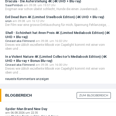
Dracula - Die Auferstehung 4K (4K UHD + Blu-ray)
149,99 EUR
SaarPimboli
am 09.08. um 19:57 Uhr
Dogman war schon übelst schlecht, Hunde die einen Juwelenraub ...
AUSVERKAUFT
Evil Dead Burn 4K (Limited Steelbook Edition) (4K UHD + Blu-ray)
ürün
am 09.08. um 16:12 Uhr
Star Wars: The Mandalorian and Grogu 4K
Der Film war eine grosse Enttäuschung für mich; Spannung Fehlanzeige, ...
(Limited ...
40,99 EUR
Shell - Schönheit hat ihren Preis 4K (Limited Mediabook Edition) (4K
UHD + Blu-ray)
+ Details
Cineast aka Filmnerd
am 09.08. um 16:02 Uhr
VORBESTELLBAR
Dieses wie üblich exzellente Mbook von Capelight kommt mit einer vorn
oben und ...
Supergirl (2026) 4K (Limited Steelbook Edition)
...
In a Violent Nature 4K (Limited Collector's Mediabook Edition) (4K
UHD + Blu-ray + Bonus Blu-ray)
34,99 EUR
Cineast aka Filmnerd
am 09.08. um 16:00 Uhr
Dieses wie üblich exzellente Mbook von Capelight kommt mit einer vorn
VORBESTELLBAR
oben und ...
neueste Kommentare anzeigen
Terminator 2 - Tag der Abrechnung 4K (Renato
Casaro ...
34,99 EUR
BLOGBEREICH
ZUM BLOGBEREICH
VORBESTELLBAR
The Fast and the Furious 4K (25th Anniversary)
Spider-Man Brand New Day
...
am 06.08.2026 um 22:35