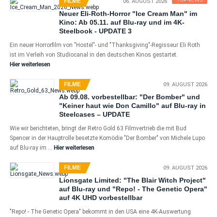
FILME
06. AUGUST 2026
Neuer Eli-Roth-Horror "Ice Cream Man" im
Kino: Ab 05.11. auf Blu-ray und im 4K-
Steelbook - UPDATE 3
Ein neuer Horrorfilm von "Hostel"- und "Thanksgiving"-Regisseur Eli Roth
ist im Verleih von Studiocanal in den deutschen Kinos gestartet.
Hier weiterlesen
FILME
09. AUGUST 2026
Ab 09.08. vorbestellbar: "Der Bomber" und
"Keiner haut wie Don Camillo" auf Blu-ray in
Steelcases – UPDATE
Wie wir berichteten, bringt der Retro Gold 63 Filmvertrieb die mit Bud
Spencer in der Hauptrolle besetzte Komödie "Der Bomber" von Michele Lupo
auf Blu-ray im …
Hier weiterlesen
FILME
09. AUGUST 2026
Lionsgate Limited: "The Blair Witch Project"
auf Blu-ray und "Repo! - The Genetic Opera"
auf 4K UHD vorbestellbar
"Repo! - The Genetic Opera" bekommt in den USA eine 4K-Auswertung