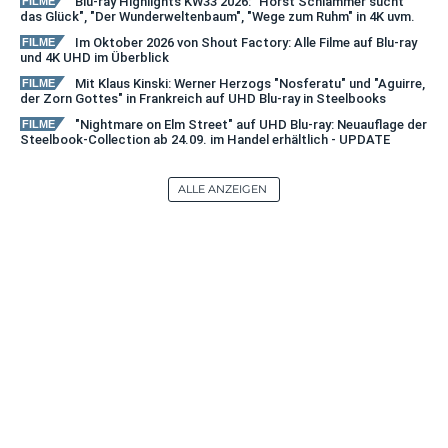
Blu-ray Highlights KW33 2026: "Horst Schlämmer sucht
FILME
das Glück", "Der Wunderweltenbaum", "Wege zum Ruhm" in 4K uvm.
Im Oktober 2026 von Shout Factory: Alle Filme auf Blu-ray
FILME
und 4K UHD im Überblick
Mit Klaus Kinski: Werner Herzogs "Nosferatu" und "Aguirre,
FILME
der Zorn Gottes" in Frankreich auf UHD Blu-ray in Steelbooks
"Nightmare on Elm Street" auf UHD Blu-ray: Neuauflage der
FILME
Steelbook-Collection ab 24.09. im Handel erhältlich - UPDATE
ALLE ANZEIGEN