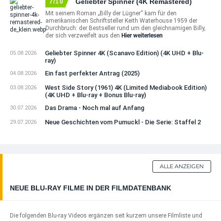
Geliebter Spinner (4K Remastered)
7/10
Mit seinem Roman „Billy der Lügner“ kam für den
amerikanischen Schriftsteller Keith Waterhouse 1959 der
Durchbruch: der Bestseller rund um den gleichnamigen Billy,
der sich verzweifelt aus den
Hier weiterlesen
Geliebter Spinner 4K (Scanavo Edition) (4K UHD + Blu-
05.08.2026
ray)
Ein fast perfekter Antrag (2025)
04.08.2026
West Side Story (1961) 4K (Limited Mediabook Edition)
03.08.2026
(4K UHD + Blu-ray + Bonus Blu-ray)
Das Drama - Noch mal auf Anfang
30.07.2026
Neue Geschichten vom Pumuckl - Die Serie: Staffel 2
29.07.2026
ALLE ANZEIGEN
NEUE BLU-RAY FILME IN DER FILMDATENBANK
Die folgenden Blu-ray Videos ergänzen seit kurzem unsere Filmliste und