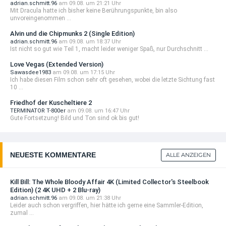
adrian.schmitt.96
am 09.08. um 21:21 Uhr
32,99 EUR
Mit Dracula hatte ich bisher keine Berührungspunkte, bin also
+ Details
unvoreingenommen ...
DIESE WOCHE NEU
Alvin und die Chipmunks 2 (Single Edition)
adrian.schmitt.96
am 09.08. um 18:37 Uhr
Stalker (1979) 4K (Limited Mediabook Edition)
Ist nicht so gut wie Teil 1, macht leider weniger Spaß, nur Durchschnitt ...
(4K ...
32,99 EUR
Love Vegas (Extended Version)
Sawasdee1983
am 09.08. um 17:15 Uhr
+ Details
Ich habe diesen Film schon sehr oft gesehen, wobei die letzte Sichtung fast
VORBESTELLBAR
10 ...
Star Trek VIII: Der erste Kontakt 4K (Limited 30th
Friedhof der Kuscheltiere 2
...
TERMINATOR T-800er
am 09.08. um 16:47 Uhr
Gute Fortsetzung! Bild und Ton sind ok bis gut!
29,99 EUR
+ Details
VORBESTELLBAR
NEUESTE KOMMENTARE
ALLE ANZEIGEN
Star Wars: The Mandalorian and Grogu 4K
(Limited ...
0,00 EUR
Kill Bill: The Whole Bloody Affair 4K (Limited Collector's Steelbook
+ Details
Edition) (2 4K UHD + 2 Blu-ray)
adrian.schmitt.96
am 09.08. um 21:38 Uhr
VORBESTELLBAR
Leider auch schon vergriffen, hier hätte ich gerne eine Sammler-Edition,
zumal ...
Star Wars: The Mandalorian and Grogu 4K
(Limited ...