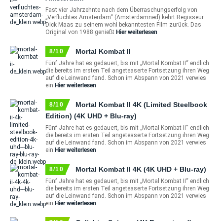
Fast vier Jahrzehnte nach dem Überraschungserfolg von
„Verfluchtes Amsterdam“ (Amsterdamned) kehrt Regisseur
Dick Maas zu seinem wohl bekanntesten Film zurück. Das
Original von 1988 genießt
Hier weiterlesen
Mortal Kombat II
8/10
Fünf Jahre hat es gedauert, bis mit „Mortal Kombat II“ endlich
die bereits im ersten Teil angeteaserte Fortsetzung ihren Weg
auf die Leinwand fand. Schon im Abspann von 2021 verwies
ein
Hier weiterlesen
Mortal Kombat II 4K (Limited Steelbook
8/10
Edition) (4K UHD + Blu-ray)
Fünf Jahre hat es gedauert, bis mit „Mortal Kombat II“ endlich
die bereits im ersten Teil angeteaserte Fortsetzung ihren Weg
auf die Leinwand fand. Schon im Abspann von 2021 verwies
ein
Hier weiterlesen
Mortal Kombat II 4K (4K UHD + Blu-ray)
8/10
Fünf Jahre hat es gedauert, bis mit „Mortal Kombat II“ endlich
die bereits im ersten Teil angeteaserte Fortsetzung ihren Weg
auf die Leinwand fand. Schon im Abspann von 2021 verwies
ein
Hier weiterlesen