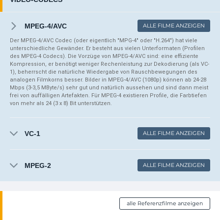
MPEG-4/AVC
ALLE FILME ANZEIGEN
Der MPEG-4/AVC Codec (oder eigentlich "MPG-4" oder "H.264") hat viele
unterschiedliche Gewänder. Er besteht aus vielen Unterformaten (Profilen
des MPEG-4 Codecs). Die Vorzüge von MPEG-4/AVC sind: eine effiziente
Kompression, er benötigt weniger Rechenleistung zur Dekodierung (als VC-
1), beherrscht die natürliche Wiedergabe von Rauschbewegungen des
analogen Filmkorns besser. Bilder in MPEG-4/AVC (1080p) können ab 24-28
Mbps (3-3,5 MByte/s) sehr gut und natürlich aussehen und sind dann meist
frei von auffälligen Artefakten. Für MPEG-4 existieren Profile, die Farbtiefen
von mehr als 24 (3 x 8) Bit unterstützen.
VC-1
ALLE FILME ANZEIGEN
MPEG-2
ALLE FILME ANZEIGEN
alle Referenzfilme anzeigen