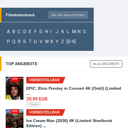
Filmdatenbank
alle Blu-rays anzeigen
A
B
C
D
E
F
G
H
I
J
K
L
M
N
O
P
Q
R
S
T
U
V
W
X
Y
Z
[0-9]
TOP ANGEBOTE
ALLE ANGEBOTE
TIPP
VORBESTELLBAR
EPiC: Elvis Presley in Concert 4K (OmU) (Limited
...
39,99 EUR
+ Details
TIPP
VORBESTELLBAR
Ice Cream Man (2026) 4K (Limited Steelbook
Edition) ...