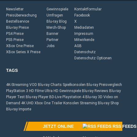
Newsletter
Gewinnspiele
Kontaktformular
Preisüberwachung
Umfragen
Facebook
Bestellservice
Blu-ray Blog
X
Blu-ray Preise
Merch-Shop
Mediadaten
PS4 Preise
Banner
Impressum
PS5 Preise
Partner
Mitwirkende
XBox One Preise
Jobs
AGB
XBox Series X Preise
Datenschutz
Datenschutz Optionen
TAGS
4K-Streaming
VOD
Blu-ray Charts
Spielkonsolen
Blu-ray Preisvergleich
PlayStation 3
HD Filme
Ultra HD
Gewinnspiele
Blu-ray Reviews
Blu-ray
Player Test
Blu-ray Player
BD-Live
Playstation 4
Blu-ray 3D
Video on
Demand
4K UHD
Xbox One
Trailer
Konsolen
Streaming
Blu-ray Shop
Blu-ray Importe
JETZT ONLINE
RSS FEEDS