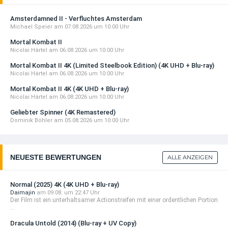
(C
14,99 EUR
+ Details
Amsterdamned II - Verfluchtes Amsterdam
Michael Speier
am 07.08.2026 um 10:00 Uhr
DIESE WOCHE NEU
Mortal Kombat II
Ricky Bobby - König der Rennfahrer 4K (Limited
Nicolai Härtel
am 06.08.2026 um 10:00 Uhr
...
Mortal Kombat II 4K (Limited Steelbook Edition) (4K UHD + Blu-ray)
37,99 EUR
Nicolai Härtel
am 06.08.2026 um 10:00 Uhr
+ Details
Mortal Kombat II 4K (4K UHD + Blu-ray)
DIESE WOCHE NEU
Nicolai Härtel
am 06.08.2026 um 10:00 Uhr
Shelter (2026)
Geliebter Spinner (4K Remastered)
16,97 EUR
Dominik Böhler
am 05.08.2026 um 10:00 Uhr
+ Details
DIESE WOCHE NEU
NEUESTE BEWERTUNGEN
ALLE ANZEIGEN
Shelter (2026) 4K (4K UHD + Blu-ray)
29,99 EUR
+ Details
Normal (2025) 4K (4K UHD + Blu-ray)
Daimajin
am 09.08. um 22:47 Uhr
Der Film ist ein unterhaltsamer Actionstreifen mit einer ordentlichen Portion
DIESE WOCHE NEU
...
Solaris (1972) 4K (Limited Mediabook Edition)
Dracula Untold (2014) (Blu-ray + UV Copy)
(4K ...