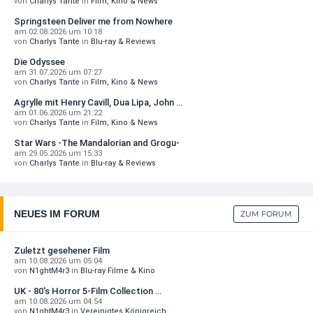
59,99 EUR
von
Charlys Tante
in
Film, Kino & News
Springsteen Deliver me from Nowhere
am 02.08.2026 um 10:18
von
Charlys Tante
in
Blu-ray & Reviews
Die Odyssee
am 31.07.2026 um 07:27
von
Charlys Tante
in
Film, Kino & News
Agrylle mit Henry Cavill, Dua Lipa, John …
am 01.06.2026 um 21:22
von
Charlys Tante
in
Film, Kino & News
Star Wars -The Mandalorian and Grogu-
am 29.05.2026 um 15:33
von
Charlys Tante
in
Blu-ray & Reviews
NEUES IM FORUM
ZUM FORUM
Zuletzt gesehener Film
am 10.08.2026 um 05:04
von
N1ghtM4r3
in
Blu-ray Filme & Kino
UK - 80's Horror 5-Film Collection …
am 10.08.2026 um 04:54
von
N1ghtM4r3
in
Vereinigtes Königreich