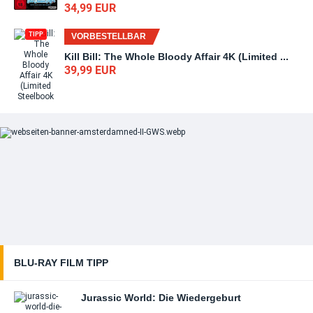
34,99 EUR
TIPP
VORBESTELLBAR
Kill Bill: The Whole Bloody Affair 4K (Limited ...
39,99 EUR
TIPP
VORBESTELLBAR
Nightmare on Elm Street Collection 4K (Limited
...
199,99 EUR
TIPP
VORBESTELLBAR
Star Wars: Andor - Die komplette erste Staffel 4K
...
59,99 EUR
VORBESTELLBAR
BLU-RAY FILM TIPP
Avatar 4K - Ultimate 3-Movie Collection (3 4K
UHD + ...
Jurassic World: Die Wiedergeburt
179,99 EUR