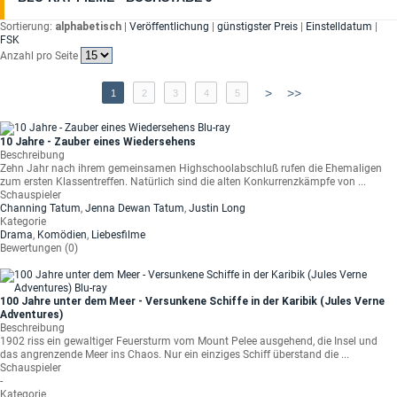
Sortierung:
alphabetisch
|
Veröffentlichung
|
günstigster Preis
|
Einstelldatum
|
FSK
Anzahl pro Seite
>
>>
1
2
3
4
5
10 Jahre - Zauber eines Wiedersehens
Beschreibung
Zehn Jahr nach ihrem gemeinsamen Highschoolabschluß rufen die Ehemaligen
zum ersten Klassentreffen. Natürlich sind die alten Konkurrenzkämpfe von ...
Schauspieler
Channing Tatum
,
Jenna Dewan Tatum
,
Justin Long
Kategorie
Drama
,
Komödien
,
Liebesfilme
Bewertungen (0)
100 Jahre unter dem Meer - Versunkene Schiffe in der Karibik (Jules Verne
Adventures)
Beschreibung
1902 riss ein gewaltiger Feuersturm vom Mount Pelee ausgehend, die Insel und
das angrenzende Meer ins Chaos. Nur ein einziges Schiff überstand die ...
Schauspieler
-
Kategorie