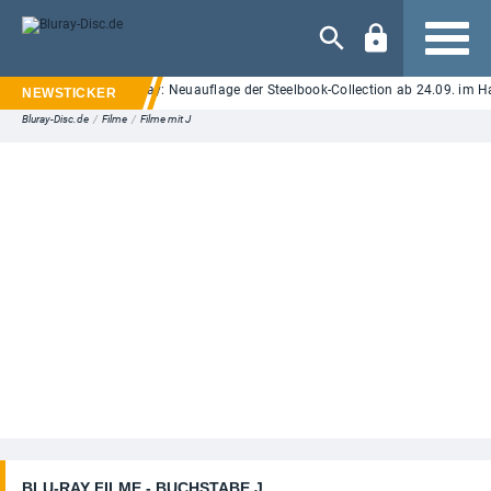
Navigation
Street" auf UHD Blu-ray: Neuauflage der Steelbook-Collection ab 24.09. im Hand
Bluray-Disc.de
/
Filme
/
Filme mit J
BLU-RAY FILME - BUCHSTABE J