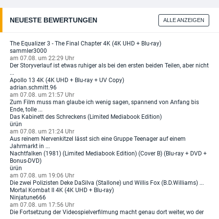
NEUESTE BEWERTUNGEN
ALLE ANZEIGEN
The Equalizer 3 - The Final Chapter 4K (4K UHD + Blu-ray)
sammler3000
am 07.08. um 22:29 Uhr
Der Storyverlauf ist etwas ruhiger als bei den ersten beiden Teilen, aber nicht
...
Apollo 13 4K (4K UHD + Blu-ray + UV Copy)
adrian.schmitt.96
am 07.08. um 21:57 Uhr
Zum Film muss man glaube ich wenig sagen, spannend von Anfang bis
Ende, tolle ...
Das Kabinett des Schreckens (Limited Mediabook Edition)
ürün
am 07.08. um 21:24 Uhr
Aus reinem Nervenkitzel lässt sich eine Gruppe Teenager auf einem
Jahrmarkt in ...
Nachtfalken (1981) (Limited Mediabook Edition) (Cover B) (Blu-ray + DVD +
Bonus-DVD)
ürün
am 07.08. um 19:06 Uhr
Die zwei Polizisten Deke DaSilva (Stallone) und Willis Fox (B.D.Williams) ...
Mortal Kombat II 4K (4K UHD + Blu-ray)
Ninjatune666
am 07.08. um 17:56 Uhr
Die Fortsetzung der Videospielverfilmung macht genau dort weiter, wo der