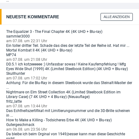
...
NEUESTE KOMMENTARE
ALLE ANZEIGEN
The Equalizer 3 - The Final Chapter 4K (4K UHD + Blu-ray)
sammler3000
am 07.08. um 22:31 Uhr
Ein toller dritter Teil. Schade das dies der letzte Teil der Reihe ist. Hat mir ...
Mortal Kombat II 4K (4K UHD + Blu-ray)
MP74
am 07.08. um 21:08 Uhr
DD.5.1 ich kotzeeeeee :) Unfassbar sowas ! Keine Kaufempfehlung ! Mfg
Eyes Wide Shut (1999) 4K (Limited Steelbook Edition) (4K UHD + Blu-ray)
Skullhunter
am 07.08. um 17:02 Uhr
Achtung: Für die Blu-Ray in diesem Steelbook wurde das Steinalt-Master der
...
Nightmare on Elm Street Collection 4K (Limited Steelbook Edition im
Library Case) (7 4K UHD + 4 Blu-ray) (Neuauflage)
fritz_latte
am 07.08. um 13:44 Uhr
Das Echtheitszertifikat mit Limitierungsnummer und die 3D-Brille scheinen
in ...
How to Make a Killing - Todsicheres Erbe 4K (4K UHD + Blu-ray)
Gutergeschmack
am 06.08. um 23:56 Uhr
Da bleibe ich beim Orginal von 1949,besser kann man diese Geschichte
nicht ...