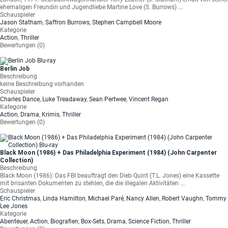
ehemaligen Freundin und Jugendliebe Martine Love (S. Burrows) ...
Schauspieler
Jason Statham
,
Saffron Burrows
,
Stephen Campbell Moore
Kategorie
Action
,
Thriller
Bewertungen (0)
Berlin Job
Beschreibung
keine Beschreibung vorhanden
Schauspieler
Charles Dance
,
Luke Treadaway
,
Sean Pertwee
,
Vincent Regan
Kategorie
Action
,
Drama
,
Krimis
,
Thriller
Bewertungen (0)
Black Moon (1986) + Das Philadelphia Experiment (1984) (John Carpenter
Collection)
Beschreibung
Black Moon (1986): Das FBI beauftragt den Dieb Quint (T.L. Jones) eine Kassette
mit brisanten Dokumenten zu stehlen, die die illegalen Aktivitäten ...
Schauspieler
Eric Christmas
,
Linda Hamilton
,
Michael Paré
,
Nancy Allen
,
Robert Vaughn
,
Tommy
Lee Jones
Kategorie
Abenteuer
,
Action
,
Biografien
,
Box-Sets
,
Drama
,
Science Fiction
,
Thriller