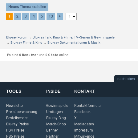
Neues Thema erstellen
1
2
3
4
5
13
>
Blu-ray Forum
→
Blu−ray Talk, Kino & Filme, TV−Serien & Gewinnspiele
→
Blu−ray Filme & Kino
→
Blu−ray Dokumentationen & Musik
Es sind
0 Benutzer
und
0 Gäste
online.
nach oben
TOOLS
INSIDE
KONTAKT
Newsletter
Gewinnspiele
Kontaktformular
Preisüberwachung
Umfragen
Facebook
Bestellservice
Blu-ray Blog
X
Blu-ray Preise
Merch-Shop
Mediadaten
PS4 Preise
Banner
Impressum
PS5 Preise
Partner
Mitwirkende