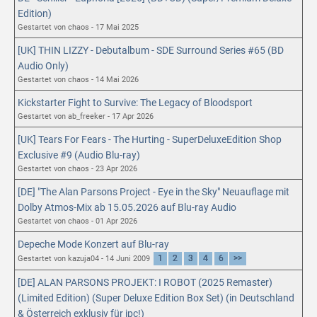
Edition)
Gestartet von chaos - 17 Mai 2025
[UK] THIN LIZZY - Debutalbum - SDE Surround Series #65 (BD
Audio Only)
Gestartet von chaos - 14 Mai 2026
Kickstarter Fight to Survive: The Legacy of Bloodsport
Gestartet von ab_freeker - 17 Apr 2026
[UK] Tears For Fears - The Hurting - SuperDeluxeEdition Shop
Exclusive #9 (Audio Blu-ray)
Gestartet von chaos - 23 Apr 2026
[DE] "The Alan Parsons Project - Eye in the Sky" Neuauflage mit
Dolby Atmos-Mix ab 15.05.2026 auf Blu-ray Audio
Gestartet von chaos - 01 Apr 2026
Depeche Mode Konzert auf Blu-ray
1
2
3
4
6
>>
Gestartet von kazuja04 - 14 Juni 2009
[DE] ALAN PARSONS PROJEKT: I ROBOT (2025 Remaster)
(Limited Edition) (Super Deluxe Edition Box Set) (in Deutschland
& Österreich exklusiv für jpc!)