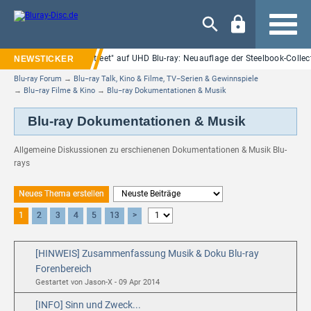
Navigation
"Nightmare on Elm Street" auf UHD Blu-ray: Neuauflage der Steelbook-Collec
Blu-ray Forum
→
Blu−ray Talk, Kino & Filme, TV−Serien & Gewinnspiele
→
Blu−ray Filme & Kino
→
Blu−ray Dokumentationen & Musik
Blu-ray Dokumentationen & Musik
Allgemeine Diskussionen zu erschienenen Dokumentationen & Musik Blu-
rays
Neues Thema erstellen
1
2
3
4
5
13
>
[HINWEIS] Zusammenfassung Musik & Doku Blu-ray
Forenbereich
Gestartet von Jason-X - 09 Apr 2014
[INFO] Sinn und Zweck...