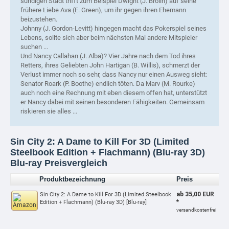
sündigen Stadt trifft zum Beispiel Dwight (J. Brolin) auf seine
frühere Liebe Ava (E. Green), um ihr gegen ihren Ehemann
beizustehen.
Johnny (J. Gordon-Levitt) hingegen macht das Pokerspiel seines
Lebens, sollte sich aber beim nächsten Mal andere Mitspieler
suchen ...
Und Nancy Callahan (J. Alba)? Vier Jahre nach dem Tod ihres
Retters, ihres Geliebten John Hartigan (B. Willis), schmerzt der
Verlust immer noch so sehr, dass Nancy nur einen Ausweg sieht:
Senator Roark (P. Boothe) endlich töten. Da Marv (M. Rourke)
auch noch eine Rechnung mit eben diesem offen hat, unterstützt
er Nancy dabei mit seinen besonderen Fähigkeiten. Gemeinsam
riskieren sie alles ...
Sin City 2: A Dame to Kill For 3D (Limited
Steelbook Edition + Flachmann) (Blu-ray 3D)
Blu-ray Preisvergleich
Produktbezeichnung
Preis
ab 35,00 EUR
Sin City 2: A Dame to Kill For 3D (Limited Steelbook
*
Edition + Flachmann) (Blu-ray 3D) [Blu-ray]
versandkostenfrei