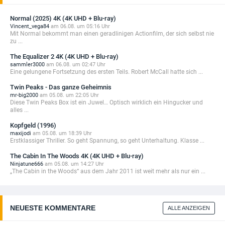
Normal (2025) 4K (4K UHD + Blu-ray)
Vincent_vega84
am 06.08. um 05:16 Uhr
Mit Normal bekommt man einen geradlinigen Actionfilm, der sich selbst nie
zu ...
The Equalizer 2 4K (4K UHD + Blu-ray)
sammler3000
am 06.08. um 02:47 Uhr
Eine gelungene Fortsetzung des ersten Teils. Robert McCall hatte sich ...
Twin Peaks - Das ganze Geheimnis
mr-big2000
am 05.08. um 22:05 Uhr
Diese Twin Peaks Box ist ein Juwel… Optisch wirklich ein Hingucker und
alles ...
Kopfgeld (1996)
maxijodi
am 05.08. um 18:39 Uhr
Erstklassiger Thriller. So geht Spannung, so geht Unterhaltung. Klasse ...
The Cabin In The Woods 4K (4K UHD + Blu-ray)
Ninjatune666
am 05.08. um 14:27 Uhr
„The Cabin in the Woods“ aus dem Jahr 2011 ist weit mehr als nur ein ...
NEUESTE KOMMENTARE
ALLE ANZEIGEN