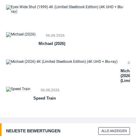
Ey
Wi
Sh
(19
06.08.2026
(Li
St
Michael (2026)
Edi
(4
+ B
06.0
Michael
(2026) 4
(Limited
Steelbo
06.08.2026
Edition)
(4K UHD
Speed Train
+ Blu-ra
NEUESTE BEWERTUNGEN
ALLE ANZEIGEN