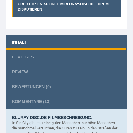
ÜBER DIESEN ARTIKEL IM BLURAY-DISC.DE FORUM
DISKUTIEREN
INHALT
FEATURES
REVIEW
BEWERTUNGEN
(0)
KOMMENTARE
(13)
BLURAY-DISC.DE FILMBESCHREIBUNG:
In Sin City gibt es keine guten Menschen, nur böse Menschen,
die manchmal versuchen, die Guten zu sein.
In den Straßen der