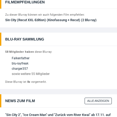
FILMEMPFEHLUNGEN
Zu dieser Blu-ray können wir auch folgenden Film empfehlen:
Sin City (Recut XXL-Edition) (Kinofassung + Recut) (2 Blu-ray)
BLU-RAY SAMMLUNG
58 Mitglieder haben
diese Blu-ray:
Falkenfather
blu-rayfreak
charger357
sowie weitere 55 Mitglieder
Diese Blu-ray ist
8x
vorgemerkt.
NEWS ZUM FILM
ALLE ANZEIGEN
"Sin City 2", "Ice Cream Man" und "Zurück vom River Kwai" ab 17.11. auf