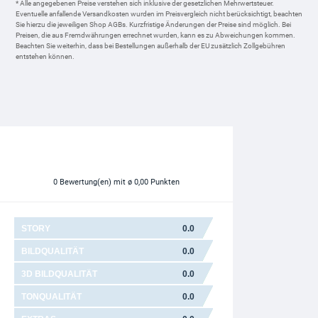
* Alle angegebenen Preise verstehen sich inklusive der gesetzlichen Mehrwertsteuer.
Eventuelle anfallende Versandkosten wurden im Preisvergleich nicht berücksichtigt, beachten
Sie hierzu die jeweiligen Shop AGBs. Kurzfristige Änderungen der Preise sind möglich. Bei
Preisen, die aus Fremdwährungen errechnet wurden, kann es zu Abweichungen kommen.
Beachten Sie weiterhin, dass bei Bestellungen außerhalb der EU zusätzlich Zollgebühren
entstehen können.
0
Bewertung(en)
mit ø 0,00 Punkten
STORY
0.0
BILDQUALITÄT
0.0
3D BILDQUALITÄT
0.0
TONQUALITÄT
0.0