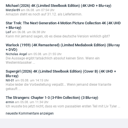
Michael (2026) 4K (Limited Steelbook Edition) (4K UHD + Blu-ray)
Metzler89
am 06.08. um 07:54 Uhr
Amazon steht es noch auf 31.12. als Liefertermin.
Star Trek: The Next Generation 4 Motion Picture Collection 4K (4K UHD
+ Blu-ray)
Leif
am 06.08. um 06:38 Uhr
Kann mir jemand sagen, ob es diese deutsche Version wirklich gibt?
Warlock (1959) (4K Remastered) (Limited Mediabook Edition) (Blu-ray
+ DVD)
Nicholas Angel
am 05.08. um 21:55 Uhr
Die Aussage ergibt tatsächlich absolut keinen Sinn. Wenn ein
Westernklassiker ...
Supergirl (2026) 4K (Limited Steelbook Edition) (Cover B) (4K UHD +
Blu-ray)
NX-01
am 05.08. um 14:15 Uhr
Habe leider die Vorbestellung verpaßt... Wenn jemand diese Variante
gekauft ...
The Strangers: Chapter 1-3 (3-Film Collection) (3 Blu-ray)
ermin
am 05.08. um 11:34 Uhr
Ich wusste bis jetzt nicht, dass es vom passablen ersten Teil mit Liv Tyler ...
neueste Kommentare anzeigen