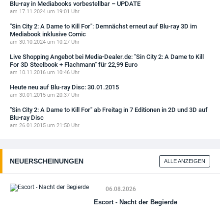
Blu-ray in Mediabooks vorbestellbar – UPDATE
am 17.11.2024 um 19:01 Uhr
"Sin City 2: A Dame to Kill For": Demnächst erneut auf Blu-ray 3D im
Mediabook inklusive Comic
am 30.10.2024 um 10:27 Uhr
Live Shopping Angebot bei Media-Dealer.de: "Sin City 2: A Dame to Kill
For 3D Steelbook + Flachmann" für 22,99 Euro
am 10.11.2016 um 10:46 Uhr
Heute neu auf Blu-ray Disc: 30.01.2015
am 30.01.2015 um 20:37 Uhr
"Sin City 2: A Dame to Kill For" ab Freitag in 7 Editionen in 2D und 3D auf
Blu-ray Disc
am 26.01.2015 um 21:50 Uhr
NEUERSCHEINUNGEN
ALLE ANZEIGEN
06.08.2026
Escort - Nacht der Begierde