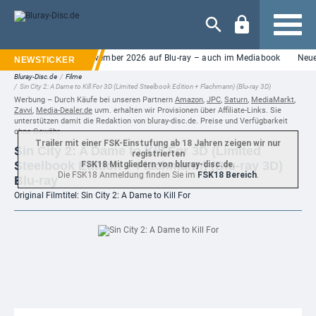
Navigation
ror "Nightborn" im November 2026 auf Blu-ray – auch im Mediabook
Neuer E
Bluray-Disc.de
/
Filme
/
Sin City 2: A Dame to Kill For 3D (Limited Steelbook Edition + Flachmann) (Blu-ray 3D)
Werbung – Durch Käufe bei unseren Partnern
Amazon
,
JPC
,
Saturn
,
MediaMarkt
,
Zavvi
,
Media-Dealer.de
uvm. erhalten wir Provisionen über Affiliate-Links. Sie
unterstützen damit die Redaktion von bluray-disc.de. Preise und Verfügbarkeit
ohne Gewähr.
Trailer mit einer FSK-Einstufung ab 18 Jahren zeigen wir nur
Sin City 2: A Dame to Kill For 3D (Limited
registrierten
Steelbook Edition + Flachmann) (Blu-ray 3D)
FSK18 Mitgliedern von bluray-disc.de
.
Die FSK18 Anmeldung finden Sie im
FSK18 Bereich
.
Blu-ray
Original Filmtitel: Sin City 2: A Dame to Kill For