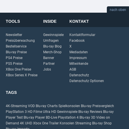
nach oben
TOOLS
INSIDE
KONTAKT
Newsletter
Gewinnspiele
Kontaktformular
Preisüberwachung
Umfragen
Facebook
Bestellservice
Blu-ray Blog
X
Blu-ray Preise
Merch-Shop
Mediadaten
PS4 Preise
Banner
Impressum
PS5 Preise
Partner
Mitwirkende
XBox One Preise
Jobs
AGB
XBox Series X Preise
Datenschutz
Datenschutz Optionen
TAGS
4K-Streaming
VOD
Blu-ray Charts
Spielkonsolen
Blu-ray Preisvergleich
PlayStation 3
HD Filme
Ultra HD
Gewinnspiele
Blu-ray Reviews
Blu-ray
Player Test
Blu-ray Player
BD-Live
Playstation 4
Blu-ray 3D
Video on
Demand
4K UHD
Xbox One
Trailer
Konsolen
Streaming
Blu-ray Shop
Blu-ray Importe