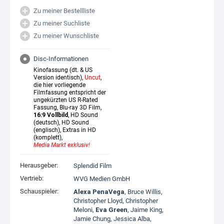
Zu meiner Bestellliste
Zu meiner Suchliste
Zu meiner Wunschliste
Disc-Informationen
Kinofassung (dt. & US
Version identisch),
Uncut
,
die hier vorliegende
Filmfassung entspricht der
ungekürzten US R-Rated
Fassung, Blu-ray 3D Film,
16:9 Vollbild
, HD Sound
(deutsch), HD Sound
(englisch), Extras in HD
(komplett),
Media Markt exklusiv!
Herausgeber:
Splendid Film
Vertrieb:
WVG Medien GmbH
Schauspieler:
Alexa PenaVega
,
Bruce Willis
,
Christopher Lloyd
,
Christopher
Meloni
,
Eva Green
,
Jaime King
,
Jamie Chung
,
Jessica Alba
,