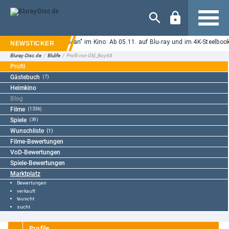
Navigation
-Roth-Horror "Ice Cream Man" im Kino: Ab 05.11. auf Blu-ray und im 4K-Steelboo
Bluray-Disc.de
/
Blulife
/
Profil von Old_Boy68
Profil
Gästebuch
(7)
Heimkino
Blog
Filme
(1336)
Spiele
(39)
Wunschliste
(1)
Filme-Bewertungen
VoD-Bewertungen
Spiele-Bewertungen
Marktplatz
Bewertungen
verkauft
tauscht
sucht
Profile