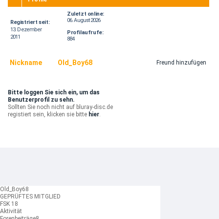
Zuletzt online:
06. August 2026
Registriert seit:
13. Dezember
Profilaufrufe:
2011
884
Nickname
Old_Boy68
Freund hinzufügen
Bitte loggen Sie sich ein, um das
Benutzerprofil zu sehn.
Sollten Sie noch nicht auf bluray-disc.de
registiert sein, klicken sie bitte
hier
.
Old_Boy68
GEPRÜFTES MITGLIED
FSK 18
Aktivität
Forenbeiträge
8