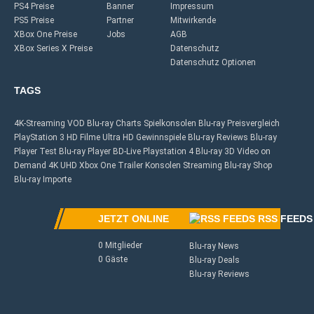
PS4 Preise
Banner
Impressum
PS5 Preise
Partner
Mitwirkende
XBox One Preise
Jobs
AGB
XBox Series X Preise
Datenschutz
Datenschutz Optionen
TAGS
4K-Streaming
VOD
Blu-ray Charts
Spielkonsolen
Blu-ray Preisvergleich
PlayStation 3
HD Filme
Ultra HD
Gewinnspiele
Blu-ray Reviews
Blu-ray
Player Test
Blu-ray Player
BD-Live
Playstation 4
Blu-ray 3D
Video on
Demand
4K UHD
Xbox One
Trailer
Konsolen
Streaming
Blu-ray Shop
Blu-ray Importe
JETZT ONLINE
RSS FEEDS
0 Mitglieder
Blu-ray News
0 Gäste
Blu-ray Deals
Blu-ray Reviews