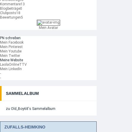
Kommentare
13
Blogbeiträge
0
Clubposts
18
Bewertungen
5
Mein Avatar
PN schreiben
Mein Facebook
Mein Pinterest
Mein Youtube
Mein Twitter
Meine Website
LaolaOnlineTTV
Mein LinkedIn
-
-
SAMMELALBUM
zu Old_Boy68's Sammelalbum
ZUFALLS-HEIMKINO