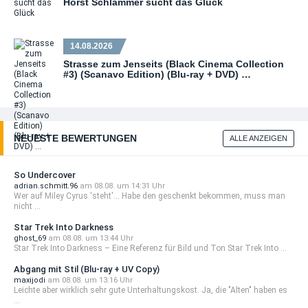
Horst Schlämmer sucht das Glück
14.08.2026
Strasse zum Jenseits (Black Cinema Collection
#3) (Scanavo Edition) (Blu-ray + DVD) …
NEUESTE BEWERTUNGEN
ALLE ANZEIGEN
So Undercover
adrian.schmitt.96
am 08.08. um 14:31 Uhr
Wer auf Miley Cyrus 'steht'... Habe den geschenkt bekommen, muss man
nicht ...
Star Trek Into Darkness
ghost_69
am 08.08. um 13:44 Uhr
Star Trek Into Darkness – Eine Referenz für Bild und Ton Star Trek Into ...
Abgang mit Stil (Blu-ray + UV Copy)
maxijodi
am 08.08. um 13:16 Uhr
Leichte aber wirklich sehr gute Unterhaltungskost. Ja, die "Alten" haben es
...