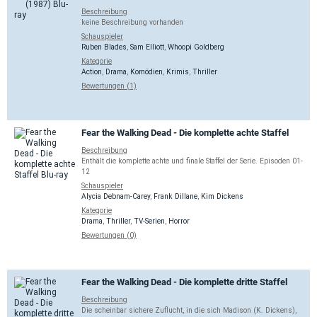
Beschreibung
keine Beschreibung vorhanden
Schauspieler
Ruben Blades
,
Sam Elliott
,
Whoopi Goldberg
Kategorie
Action
,
Drama
,
Komödien
,
Krimis
,
Thriller
Bewertungen (1)
Fear the Walking Dead - Die komplette achte Staffel
Beschreibung
Enthält die komplette achte und finale Staffel der Serie. Episoden 01-
12
Schauspieler
Alycia Debnam-Carey
,
Frank Dillane
,
Kim Dickens
Kategorie
Drama
,
Thriller
,
TV-Serien
,
Horror
Bewertungen (0)
Fear the Walking Dead - Die komplette dritte Staffel
Beschreibung
Die scheinbar sichere Zuflucht, in die sich Madison (K. Dickens),