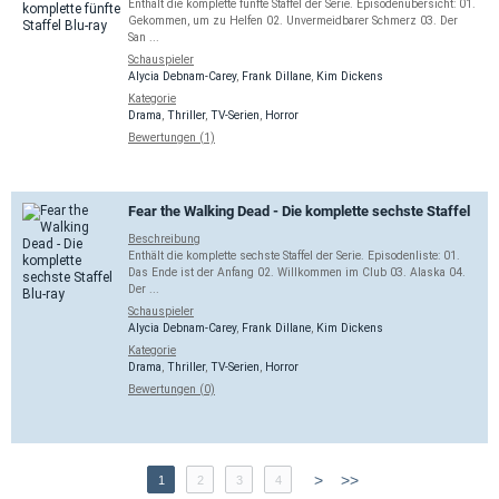
Enthält die komplette fünfte Staffel der Serie. Episodenübersicht: 01.
Gekommen, um zu Helfen 02. Unvermeidbarer Schmerz 03. Der
San ...
Schauspieler
Alycia Debnam-Carey
,
Frank Dillane
,
Kim Dickens
Kategorie
Drama
,
Thriller
,
TV-Serien
,
Horror
Bewertungen (1)
Fear the Walking Dead - Die komplette sechste Staffel
Beschreibung
Enthält die komplette sechste Staffel der Serie. Episodenliste: 01.
Das Ende ist der Anfang 02. Willkommen im Club 03. Alaska 04.
Der ...
Schauspieler
Alycia Debnam-Carey
,
Frank Dillane
,
Kim Dickens
Kategorie
Drama
,
Thriller
,
TV-Serien
,
Horror
Bewertungen (0)
>
>>
1
2
3
4