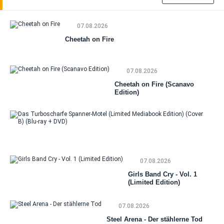
07.08.2026
Cheetah on Fire
07.08.2026
Cheetah on Fire (Scanavo
Edition)
Da
Tu
Sp
Mo
07.08.2026
(Li
Me
Girls Band Cry - Vol. 1
Edi
(Limited Edition)
(Co
(Bl
DV
07.08.2026
Steel Arena - Der stählerne Tod