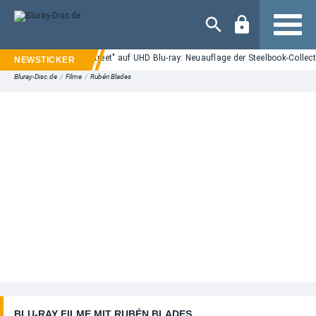
Navigation
"Nightmare on Elm Street" auf UHD Blu-ray: Neuauflage der Steelbook-Collect
Bluray-Disc.de
/
Filme
/
Rubén Blades
BLU-RAY FILME MIT RUBÉN BLADES