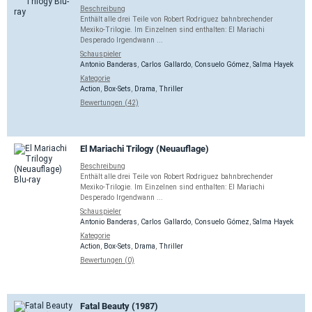
Beschreibung
Enthält alle drei Teile von Robert Rodriguez bahnbrechender
Mexiko-Trilogie. Im Einzelnen sind enthalten: El Mariachi
Desperado Irgendwann ...
Schauspieler
Antonio Banderas
,
Carlos Gallardo
,
Consuelo Gómez
,
Salma Hayek
Kategorie
Action
,
Box-Sets
,
Drama
,
Thriller
Bewertungen (42)
El Mariachi Trilogy (Neuauflage)
Beschreibung
Enthält alle drei Teile von Robert Rodriguez bahnbrechender
Mexiko-Trilogie. Im Einzelnen sind enthalten: El Mariachi
Desperado Irgendwann ...
Schauspieler
Antonio Banderas
,
Carlos Gallardo
,
Consuelo Gómez
,
Salma Hayek
Kategorie
Action
,
Box-Sets
,
Drama
,
Thriller
Bewertungen (0)
Fatal Beauty (1987)