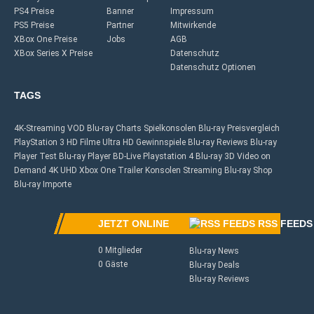
PS4 Preise
Banner
Impressum
PS5 Preise
Partner
Mitwirkende
XBox One Preise
Jobs
AGB
XBox Series X Preise
Datenschutz
Datenschutz Optionen
TAGS
4K-Streaming
VOD
Blu-ray Charts
Spielkonsolen
Blu-ray Preisvergleich
PlayStation 3
HD Filme
Ultra HD
Gewinnspiele
Blu-ray Reviews
Blu-ray
Player Test
Blu-ray Player
BD-Live
Playstation 4
Blu-ray 3D
Video on
Demand
4K UHD
Xbox One
Trailer
Konsolen
Streaming
Blu-ray Shop
Blu-ray Importe
JETZT ONLINE
RSS FEEDS
0 Mitglieder
Blu-ray News
0 Gäste
Blu-ray Deals
Blu-ray Reviews