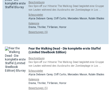
Beschreibung
Das Spin-off zur Hitserie The Walking Dead begleitet eine Gruppe
von Leuten während des Ausbruchs der Zombieplage in Los ...
Schauspieler
Alycia Debnam Carey
,
Cliff Curtis
,
Mercedes Mason
,
Rubén Blades
Kategorie
Drama
,
Thriller
,
TV-Serien
,
Horror
Bewertungen (6)
Fear the Walking Dead - Die komplette erste Staffel
(Limited Steelbook Edition)
Beschreibung
Das Spin-off zur Hitserie The Walking Dead begleitet eine Gruppe
von Leuten während des Ausbruchs der Zombieplage in Los ...
Schauspieler
Alycia Debnam Carey
,
Cliff Curtis
,
Mercedes Mason
,
Rubén Blades
Kategorie
Drama
,
Thriller
,
TV-Serien
,
Horror
Bewertungen (5)