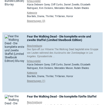
Schauspieler
Alycia Debnam Carey
,
Cliff Curtis
,
Daniel Zovatto
,
Elizabeth
Rodriguez
,
Kim Dickens
,
Mercedes Mason
,
Rubén Blades
Kategorie
Box-Sets
,
Drama
,
Thriller
,
TV-Serien
,
Horror
Bewertungen (0)
Fear the Walking Dead - Die komplette erste und
zweite Staffel (Limited Steelbook Edition)
Beschreibung
Das Spin-off zur Hitserie The Walking Dead begleitet eine Gruppe
von Leuten während des Ausbruchs der Zombieplage in Los
Angeles. Episodenliste ...
Schauspieler
Alycia Debnam Carey
,
Cliff Curtis
,
Daniel Zovatto
,
Elizabeth
Rodriguez
,
Kim Dickens
,
Mercedes Mason
,
Rubén Blades
Kategorie
Box-Sets
,
Drama
,
Thriller
,
TV-Serien
,
Horror
Bewertungen (1)
Fear the Walking Dead - Die komplette fünfte Staffel
Beschreibung