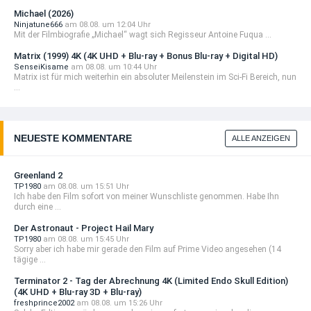
Michael (2026)
Ninjatune666
am 08.08. um 12:04 Uhr
Mit der Filmbiografie „Michael“ wagt sich Regisseur Antoine Fuqua ...
Matrix (1999) 4K (4K UHD + Blu-ray + Bonus Blu-ray + Digital HD)
SenseiKisame
am 08.08. um 10:44 Uhr
Matrix ist für mich weiterhin ein absoluter Meilenstein im Sci-Fi Bereich, nun
...
NEUESTE KOMMENTARE
ALLE ANZEIGEN
Greenland 2
TP1980
am 08.08. um 15:51 Uhr
Ich habe den Film sofort von meiner Wunschliste genommen. Habe Ihn
durch eine ...
Der Astronaut - Project Hail Mary
TP1980
am 08.08. um 15:45 Uhr
Sorry aber ich habe mir gerade den Film auf Prime Video angesehen (14
tägige ...
Terminator 2 - Tag der Abrechnung 4K (Limited Endo Skull Edition)
(4K UHD + Blu-ray 3D + Blu-ray)
freshprince2002
am 08.08. um 15:26 Uhr