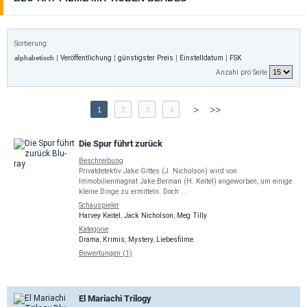
Sortierung:
alphabetisch
|
Veröffentlichung
|
günstigster Preis
|
Einstelldatum
|
FSK
Anzahl pro Seite
>
>>
1
2
3
4
Die Spur führt zurück
Beschreibung
Privatdetektiv Jake Gittes (J. Nicholson) wird von
Immobilienmagnat Jake Berman (H. Keitel) angeworben, um einige
kleine Dinge zu ermitteln. Doch ...
Schauspieler
Harvey Keitel
,
Jack Nicholson
,
Meg Tilly
Kategorie
Drama
,
Krimis
,
Mystery
,
Liebesfilme
Bewertungen (1)
El Mariachi Trilogy