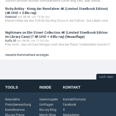
Solche Edtionen würden normalerweise sofort weg sein, aber diesen ...
Ricky Bobby - König der Rennfahrer 4K (Limited Steelbook Edition)
(4K UHD + 2 Blu-ray)
RAMdalf
am 08.08. um 13:36 Uhr
Kleiner Fehler bei den Full-HD Blu-Ray Discs in der Edition - Die Labels sind
...
Nightmare on Elm Street Collection 4K (Limited Steelbook Edition
im Library Case) (7 4K UHD + 4 Blu-ray) (Neuauflage)
Ruffy 05
am 08.08. um 11:52 Uhr
Freu mich , das ich heut Morgen noch eine bei Plaion Vorbestellen konnte !!!
. ...
neueste Kommentare anzeigen
nach oben
TOOLS
INSIDE
KONTAKT
Newsletter
Gewinnspiele
Kontaktformular
Preisüberwachung
Umfragen
Facebook
Bestellservice
Blu-ray Blog
X
Blu-ray Preise
Merch-Shop
Mediadaten