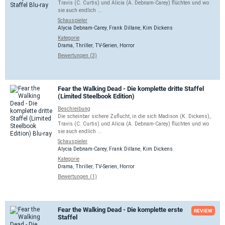
Travis (C. Curtis) und Alicia (A. Debnam-Carey) flüchten und wo
sie auch endlich ...
Schauspieler
Alycia Debnam-Carey
,
Frank Dillane
,
Kim Dickens
Kategorie
Drama
,
Thriller
,
TV-Serien
,
Horror
Bewertungen (3)
Fear the Walking Dead - Die komplette dritte Staffel
(Limited Steelbook Edition)
Beschreibung
Die scheinbar sichere Zuflucht, in die sich Madison (K. Dickens),
Travis (C. Curtis) und Alicia (A. Debnam-Carey) flüchten und wo
sie auch endlich ...
Schauspieler
Alycia Debnam-Carey
,
Frank Dillane
,
Kim Dickens
Kategorie
Drama
,
Thriller
,
TV-Serien
,
Horror
Bewertungen (1)
Fear the Walking Dead - Die komplette erste
REVIEW
Staffel