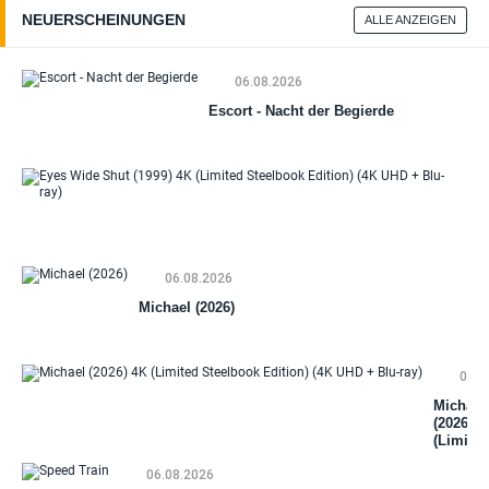
NEUERSCHEINUNGEN
ALLE ANZEIGEN
06.08.2026
Escort - Nacht der Begierde
Ey
Wi
Sh
(19
06.08.2026
(Li
St
Michael (2026)
Edi
(4
+ B
06.0
Michael
(2026) 4
(Limited
Steelbo
06.08.2026
Edition)