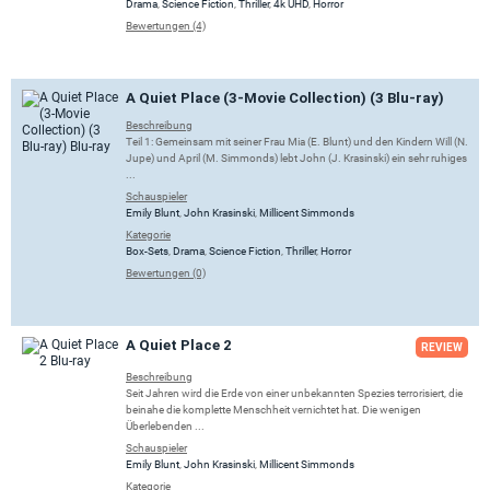
Drama
,
Science Fiction
,
Thriller
,
4k UHD
,
Horror
Bewertungen (4)
A Quiet Place (3-Movie Collection) (3 Blu-ray)
Beschreibung
Teil 1: Gemeinsam mit seiner Frau Mia (E. Blunt) und den Kindern Will (N.
Jupe) und April (M. Simmonds) lebt John (J. Krasinski) ein sehr ruhiges
...
Schauspieler
Emily Blunt
,
John Krasinski
,
Millicent Simmonds
Kategorie
Box-Sets
,
Drama
,
Science Fiction
,
Thriller
,
Horror
Bewertungen (0)
A Quiet Place 2
REVIEW
Beschreibung
Seit Jahren wird die Erde von einer unbekannten Spezies terrorisiert, die
beinahe die komplette Menschheit vernichtet hat. Die wenigen
Überlebenden ...
Schauspieler
Emily Blunt
,
John Krasinski
,
Millicent Simmonds
Kategorie