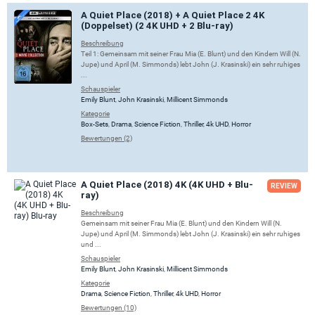
A Quiet Place (2018) + A Quiet Place 2 4K
(Doppelset) (2 4K UHD + 2 Blu-ray)
Beschreibung
Teil 1: Gemeinsam mit seiner Frau Mia (E. Blunt) und den Kindern Will (N.
Jupe) und April (M. Simmonds) lebt John (J. Krasinski) ein sehr ruhiges
...
Schauspieler
Emily Blunt
,
John Krasinski
,
Millicent Simmonds
Kategorie
Box-Sets
,
Drama
,
Science Fiction
,
Thriller
,
4k UHD
,
Horror
Bewertungen (2)
A Quiet Place (2018) 4K (4K UHD + Blu-
REVIEW
ray)
Beschreibung
Gemeinsam mit seiner Frau Mia (E. Blunt) und den Kindern Will (N.
Jupe) und April (M. Simmonds) lebt John (J. Krasinski) ein sehr ruhiges
und ...
Schauspieler
Emily Blunt
,
John Krasinski
,
Millicent Simmonds
Kategorie
Drama
,
Science Fiction
,
Thriller
,
4k UHD
,
Horror
Bewertungen (10)