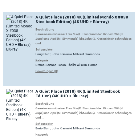
A Quiet Place (2018) 4K (Limited Mondo X #038
Steelbook Edition) (4K UHD + Blu-ray)
Beschreibung
Gemeinsam mit seiner Frau Mia (E. Blunt) und den Kindern Will (N.
Jupe) und April (M. Simmonds) lebt John (J. Krasinski) ein sehr ruhiges
und ...
Schauspieler
Emily Blunt
,
John Krasinski
,
Millicent Simmonds
Kategorie
Drama
,
Science Fiction
,
Thriller
,
4k UHD
,
Horror
Bewertungen (0)
A Quiet Place (2018) 4K (Limited Steelbook
Edition) (4K UHD + Blu-ray)
Beschreibung
Gemeinsam mit seiner Frau Mia (E. Blunt) und den Kindern Will (N.
Jupe) und April (M. Simmonds) lebt John (J. Krasinski) ein sehr ruhiges
und ...
Schauspieler
Emily Blunt
,
John Krasinski
,
Millicent Simmonds
Kategorie