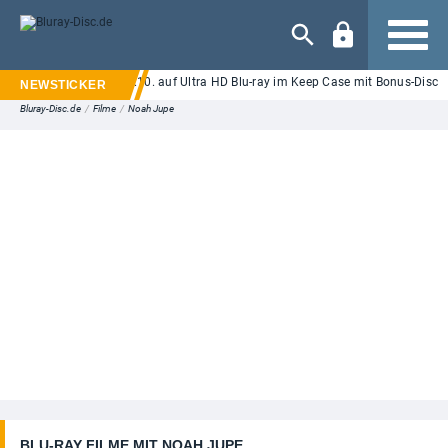
Navigation
lf in London": Ab 08.10. auf Ultra HD Blu-ray im Keep Case mit Bonus-Disc
Bluray-Disc.de
/
Filme
/
Noah Jupe
BLU-RAY FILME MIT NOAH JUPE