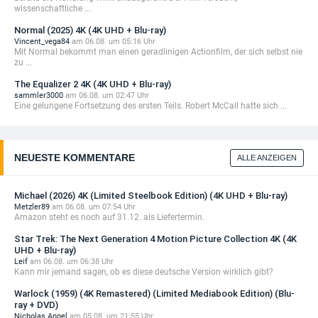
wissenschaftliche ...
Normal (2025) 4K (4K UHD + Blu-ray)
Vincent_vega84
am 06.08. um 05:16 Uhr
Mit Normal bekommt man einen geradlinigen Actionfilm, der sich selbst nie
zu ...
The Equalizer 2 4K (4K UHD + Blu-ray)
sammler3000
am 06.08. um 02:47 Uhr
Eine gelungene Fortsetzung des ersten Teils. Robert McCall hatte sich ...
NEUESTE KOMMENTARE
ALLE ANZEIGEN
Michael (2026) 4K (Limited Steelbook Edition) (4K UHD + Blu-ray)
Metzler89
am 06.08. um 07:54 Uhr
Amazon steht es noch auf 31.12. als Liefertermin.
Star Trek: The Next Generation 4 Motion Picture Collection 4K (4K
UHD + Blu-ray)
Leif
am 06.08. um 06:38 Uhr
Kann mir jemand sagen, ob es diese deutsche Version wirklich gibt?
Warlock (1959) (4K Remastered) (Limited Mediabook Edition) (Blu-
ray + DVD)
Nicholas Angel
am 05.08. um 21:55 Uhr