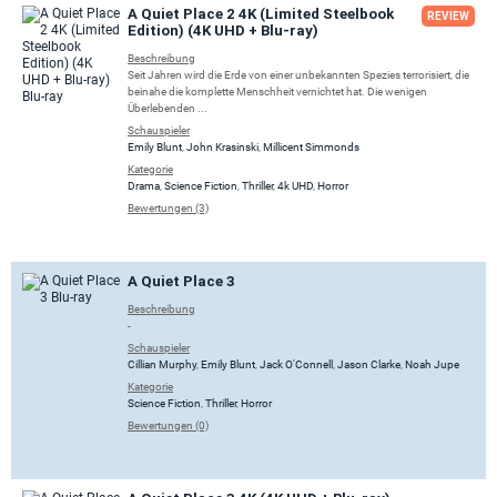
A Quiet Place 2 4K (Limited Steelbook
REVIEW
Edition) (4K UHD + Blu-ray)
Beschreibung
Seit Jahren wird die Erde von einer unbekannten Spezies terrorisiert, die
beinahe die komplette Menschheit vernichtet hat. Die wenigen
Überlebenden ...
Schauspieler
Emily Blunt
,
John Krasinski
,
Millicent Simmonds
Kategorie
Drama
,
Science Fiction
,
Thriller
,
4k UHD
,
Horror
Bewertungen (3)
A Quiet Place 3
Beschreibung
-
Schauspieler
Cillian Murphy
,
Emily Blunt
,
Jack O'Connell
,
Jason Clarke
,
Noah Jupe
Kategorie
Science Fiction
,
Thriller
,
Horror
Bewertungen (0)