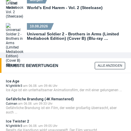
Morgen
World's End Harem - Vol. 2 (Steelcase)
10.08.2026
Universal Soldier 2 - Brothers in Arms (Limited
Mediabook Edition) (Cover B) (Blu-ray …
NEUESTE BEWERTUNGEN
ALLE ANZEIGEN
Ice Age
N1ghtM4r3
am 06.08. um 09:46 Uhr
Ice Age ist ein unterhaltsamer Animationsfilm, der mit einer gelungenen ...
Gefährliche Brandung (4K Remastered)
Cutman
am 06.08. um 09:33 Uhr
Gefährliche Brandung ist ein Film, der weder großartig überrascht, aber
auch ...
Ice Twister 2
N1ghtM4r3
am 06.08. um 09:05 Uhr
Bereits die Handlung wirkt unausgereift. Der Film versucht,