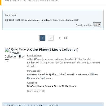
Sortierung:
alphabetisch
|
Veröffentlichung
|
günstigster Preis
|
Einstelldatum
|
FSK
Anzahl pro Seite
>
>>
1
2
A Quiet Place (2 Movie Collection)
Beschreibung
A Quiet Place: Gemeinsam mit seiner Frau Mia (E. Blunt) und den
Kindern Will (N. Jupe) und April (M. Simmonds) lebt John (J. Krasinski)
ein sehr ...
Schauspieler
Cade Woodward
,
Emily Blunt
,
John Krasinski
,
Leon Russom
,
Millicent
Simmonds
,
Noah Jupe
Kategorie
Box-Sets
,
Drama
,
Science Fiction
,
Thriller
,
Horror
Bewertungen (0)