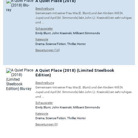
A Quiet Place (2018)
Beschreibung
Gemeinsam mit seiner Frau Mia (E. Blunt) und den Kindern Will (N.
Jupe) und April (M. Simmonds) lebt John (J. Krasinski) ein sehr ruhiges
und ...
Schauspieler
Emily Blunt
,
John Krasinski
,
Millicent Simmonds
Kategorie
Drama
,
Science Fiction
,
Thriller
,
Horror
Bewertungen (14)
A Quiet Place (2018) (Limited Steelbook
Edition)
Beschreibung
Gemeinsam mit seiner Frau Mia (E. Blunt) und den Kindern Will (N.
Jupe) und April (M. Simmonds) lebt John (J. Krasinski) ein sehr ruhiges
und ...
Schauspieler
Emily Blunt
,
John Krasinski
,
Millicent Simmonds
Kategorie
Drama
,
Science Fiction
,
Thriller
,
Horror
Bewertungen (0)