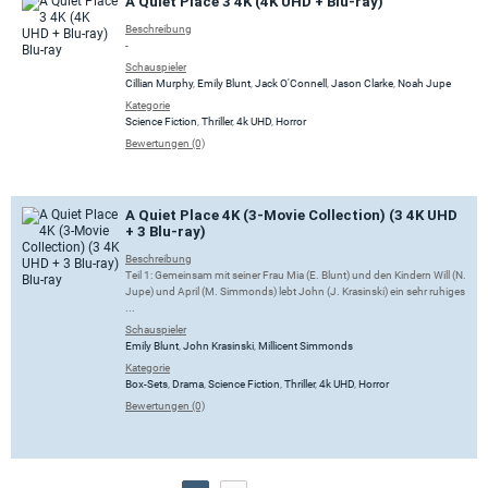
A Quiet Place 3 4K (4K UHD + Blu-ray)
Beschreibung
-
Schauspieler
Cillian Murphy
,
Emily Blunt
,
Jack O'Connell
,
Jason Clarke
,
Noah Jupe
Kategorie
Science Fiction
,
Thriller
,
4k UHD
,
Horror
Bewertungen (0)
A Quiet Place 4K (3-Movie Collection) (3 4K UHD
+ 3 Blu-ray)
Beschreibung
Teil 1: Gemeinsam mit seiner Frau Mia (E. Blunt) und den Kindern Will (N.
Jupe) und April (M. Simmonds) lebt John (J. Krasinski) ein sehr ruhiges
...
Schauspieler
Emily Blunt
,
John Krasinski
,
Millicent Simmonds
Kategorie
Box-Sets
,
Drama
,
Science Fiction
,
Thriller
,
4k UHD
,
Horror
Bewertungen (0)