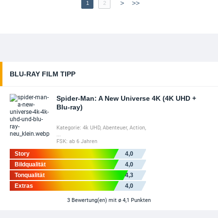
>
>>
1
2
BLU-RAY FILM TIPP
Spider-Man: A New Universe 4K (4K UHD +
Blu-ray)
Kategorie:
4k UHD
,
Abenteuer
,
Action
,
...
FSK:
ab 6 Jahren
Story
4,0
Bildqualität
4,0
Tonqualität
4,3
Extras
4,0
3
Bewertung(en)
mit ø 4,1 Punkten