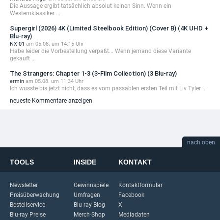
Die Aussage ergibt tatsächlich absolut keinen Sinn. Wenn ein
Westernklassiker ...
Supergirl (2026) 4K (Limited Steelbook Edition) (Cover B) (4K UHD +
Blu-ray)
NX-01
am 05.08. um 14:15 Uhr
Habe leider die Vorbestellung verpaßt... Wenn jemand diese Variante
gekauft ...
The Strangers: Chapter 1-3 (3-Film Collection) (3 Blu-ray)
ermin
am 05.08. um 11:34 Uhr
Ich wusste bis jetzt nicht, dass es vom passablen ersten Teil mit Liv Tyler ...
neueste Kommentare anzeigen
nach oben
TOOLS
INSIDE
KONTAKT
Newsletter
Gewinnspiele
Kontaktformular
Preisüberwachung
Umfragen
Facebook
Bestellservice
Blu-ray Blog
X
Blu-ray Preise
Merch-Shop
Mediadaten