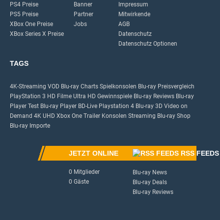
PS4 Preise
Banner
Impressum
PS5 Preise
Partner
Mitwirkende
XBox One Preise
Jobs
AGB
XBox Series X Preise
Datenschutz
Datenschutz Optionen
TAGS
4K-Streaming
VOD
Blu-ray Charts
Spielkonsolen
Blu-ray Preisvergleich
PlayStation 3
HD Filme
Ultra HD
Gewinnspiele
Blu-ray Reviews
Blu-ray
Player Test
Blu-ray Player
BD-Live
Playstation 4
Blu-ray 3D
Video on
Demand
4K UHD
Xbox One
Trailer
Konsolen
Streaming
Blu-ray Shop
Blu-ray Importe
JETZT ONLINE
RSS FEEDS
0 Mitglieder
Blu-ray News
0 Gäste
Blu-ray Deals
Blu-ray Reviews