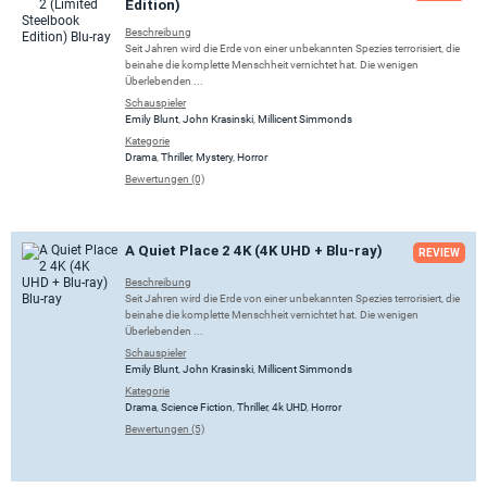
Edition)
Beschreibung
Seit Jahren wird die Erde von einer unbekannten Spezies terrorisiert, die
beinahe die komplette Menschheit vernichtet hat. Die wenigen
Überlebenden ...
Schauspieler
Emily Blunt
,
John Krasinski
,
Millicent Simmonds
Kategorie
Drama
,
Thriller
,
Mystery
,
Horror
Bewertungen (0)
A Quiet Place 2 4K (4K UHD + Blu-ray)
REVIEW
Beschreibung
Seit Jahren wird die Erde von einer unbekannten Spezies terrorisiert, die
beinahe die komplette Menschheit vernichtet hat. Die wenigen
Überlebenden ...
Schauspieler
Emily Blunt
,
John Krasinski
,
Millicent Simmonds
Kategorie
Drama
,
Science Fiction
,
Thriller
,
4k UHD
,
Horror
Bewertungen (5)