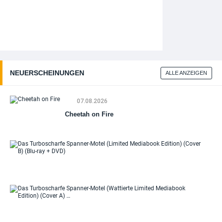
NEUERSCHEINUNGEN
ALLE ANZEIGEN
07.08.2026
Cheetah on Fire
Da
Tu
Sp
Mo
(Li
Me
Da
Edi
Tu
(Co
Sp