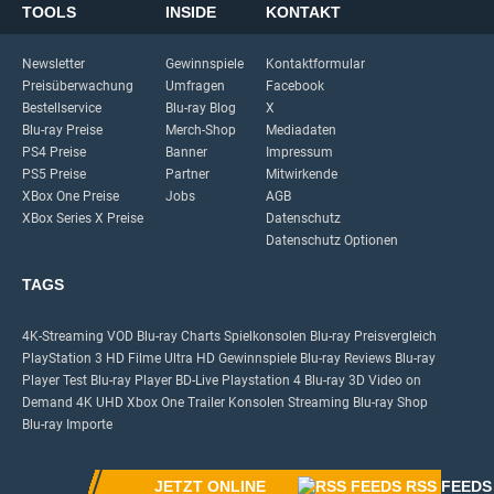
TOOLS
INSIDE
KONTAKT
Newsletter
Gewinnspiele
Kontaktformular
Preisüberwachung
Umfragen
Facebook
Bestellservice
Blu-ray Blog
X
Blu-ray Preise
Merch-Shop
Mediadaten
PS4 Preise
Banner
Impressum
PS5 Preise
Partner
Mitwirkende
XBox One Preise
Jobs
AGB
XBox Series X Preise
Datenschutz
Datenschutz Optionen
TAGS
4K-Streaming
VOD
Blu-ray Charts
Spielkonsolen
Blu-ray Preisvergleich
PlayStation 3
HD Filme
Ultra HD
Gewinnspiele
Blu-ray Reviews
Blu-ray
Player Test
Blu-ray Player
BD-Live
Playstation 4
Blu-ray 3D
Video on
Demand
4K UHD
Xbox One
Trailer
Konsolen
Streaming
Blu-ray Shop
Blu-ray Importe
JETZT ONLINE
RSS FEEDS