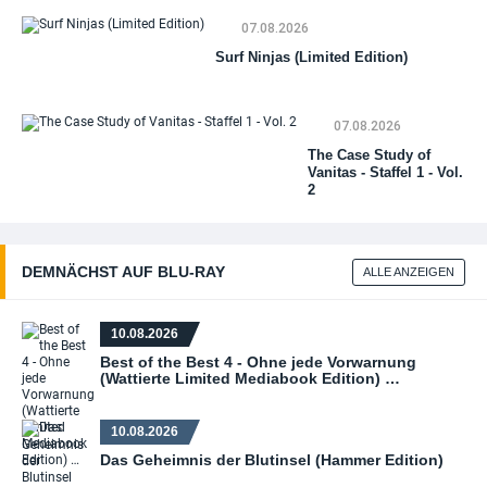
(Bl
Mo
DV
07.08.2026
(Wa
Li
Surf Ninjas (Limited Edition)
Me
Edi
(C
07.08.2026
The Case Study of
Vanitas - Staffel 1 - Vol.
2
DEMNÄCHST AUF BLU‑RAY
ALLE ANZEIGEN
10.08.2026
Best of the Best 4 - Ohne jede Vorwarnung
(Wattierte Limited Mediabook Edition) …
10.08.2026
Das Geheimnis der Blutinsel (Hammer Edition)