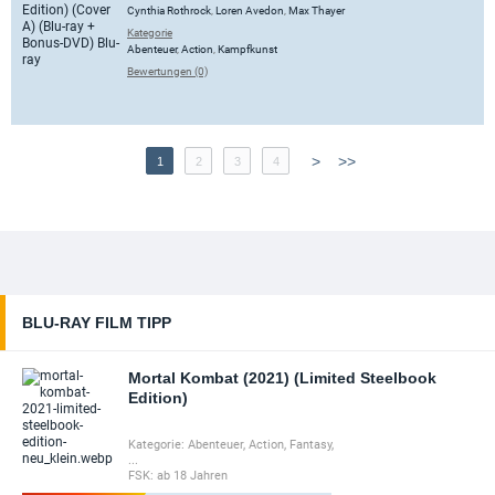
Cynthia Rothrock
,
Loren Avedon
,
Max Thayer
Kategorie
Abenteuer
,
Action
,
Kampfkunst
Bewertungen (0)
>
>>
1
2
3
4
BLU-RAY FILM TIPP
Mortal Kombat (2021) (Limited Steelbook
Edition)
Kategorie:
Abenteuer
,
Action
,
Fantasy
,
...
FSK:
ab 18 Jahren