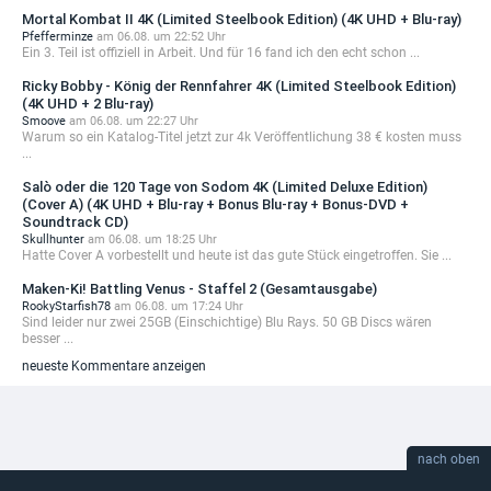
Mortal Kombat II 4K (Limited Steelbook Edition) (4K UHD + Blu-ray)
Pfefferminze
am 06.08. um 22:52 Uhr
Ein 3. Teil ist offiziell in Arbeit. Und für 16 fand ich den echt schon ...
Ricky Bobby - König der Rennfahrer 4K (Limited Steelbook Edition)
(4K UHD + 2 Blu-ray)
Smoove
am 06.08. um 22:27 Uhr
Warum so ein Katalog-Titel jetzt zur 4k Veröffentlichung 38 € kosten muss
...
Salò oder die 120 Tage von Sodom 4K (Limited Deluxe Edition)
(Cover A) (4K UHD + Blu-ray + Bonus Blu-ray + Bonus-DVD +
Soundtrack CD)
Skullhunter
am 06.08. um 18:25 Uhr
Hatte Cover A vorbestellt und heute ist das gute Stück eingetroffen. Sie ...
Maken-Ki! Battling Venus - Staffel 2 (Gesamtausgabe)
RookyStarfish78
am 06.08. um 17:24 Uhr
Sind leider nur zwei 25GB (Einschichtige) Blu Rays. 50 GB Discs wären
besser ...
neueste Kommentare anzeigen
nach oben