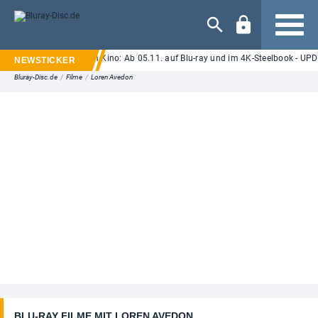
Navigation
or "Ice Cream Man" im Kino: Ab 05.11. auf Blu-ray und im 4K-Steelbook - UPDAT
Bluray-Disc.de
/
Filme
/
Loren Avedon
BLU-RAY FILME MIT LOREN AVEDON