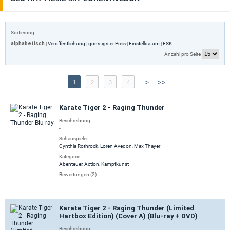
Sortierung:
alphabetisch
|
Veröffentlichung
|
günstigster Preis
|
Einstelldatum
|
FSK
Anzahl pro Seite
>
>>
1
2
3
4
Karate Tiger 2 - Raging Thunder
Beschreibung
-
Schauspieler
Cynthia Rothrock
,
Loren Avedon
,
Max Thayer
Kategorie
Abenteuer
,
Action
,
Kampfkunst
Bewertungen (2)
Karate Tiger 2 - Raging Thunder (Limited
Hartbox Edition) (Cover A) (Blu-ray + DVD)
Beschreibung