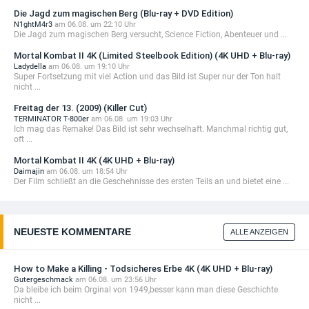
Die Jagd zum magischen Berg (Blu-ray + DVD Edition)
N1ghtM4r3
am 06.08. um 22:10 Uhr
Die Jagd zum magischen Berg versucht, Science Fiction, Abenteuer und ...
Mortal Kombat II 4K (Limited Steelbook Edition) (4K UHD + Blu-ray)
Ladydella
am 06.08. um 19:10 Uhr
Super Fortsetzung mit viel Action und das Bild ist Super nur der Ton halt
nicht ...
Freitag der 13. (2009) (Killer Cut)
TERMINATOR T-800er
am 06.08. um 19:03 Uhr
Ich mag das Remake! Das Bild ist sehr wechselhaft. Manchmal richtig gut,
oft ...
Mortal Kombat II 4K (4K UHD + Blu-ray)
Daimajin
am 06.08. um 18:54 Uhr
Der Film schließt an die Geschehnisse des ersten Teils an und bietet eine ...
NEUESTE KOMMENTARE
ALLE ANZEIGEN
How to Make a Killing - Todsicheres Erbe 4K (4K UHD + Blu-ray)
Gutergeschmack
am 06.08. um 23:56 Uhr
Da bleibe ich beim Orginal von 1949,besser kann man diese Geschichte
nicht ...