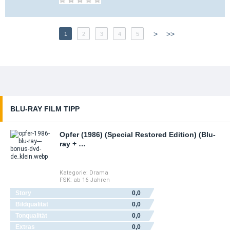
>
>>
1
2
3
4
5
BLU-RAY FILM TIPP
Opfer (1986) (Special Restored Edition) (Blu-
ray + …
Kategorie:
Drama
FSK:
ab 16 Jahren
Story
0,0
Bildqualität
0,0
Tonqualität
0,0
Extras
0,0