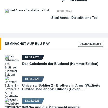
(Co
(Bl
DV
07.08.2026
Steel Arena - Der stählerne Tod
DEMNÄCHST AUF BLU‑RAY
ALLE ANZEIGEN
10.08.2026
Das Geheimnis der Blutinsel (Hammer Edition)
10.08.2026
Universal Soldier 2 - Brothers in Arms (Wattierte
Limited Mediabook Edition) (Cover …
13.08.2026
Agatha und die Mitternachtsmorde