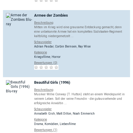
Armee der Zombies
Beschreibung
Mitten im Krieg wird eine grausame Entdeckung gemacht, denn
eine unbekannte Armee hat ein komplettes Südstaaten-Regiment
kaltblütig niedergemetzelt ...
Schauspieler
Adrian Pasdar
,
Corbin Bernsen
,
Ray Wise
Kategorie
Kriegsfilme
,
Horror
Bewertungen (0)
Beautiful Girls (1996)
Beschreibung
Musiker Willie Conway (T. Hutton) steht an einem Wendepunkt in
seinem Leben. Soll der seine Freundin - die gutaussehende und
erfolgreiche Anwältin ...
Schauspieler
Annabeth Gish
,
Matt Dillon
,
Noah Emmerich
Kategorie
Drama
,
Komödien
,
Liebesfilme
Bewertungen (1)