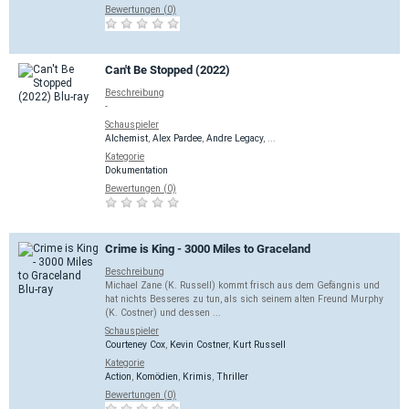
Bewertungen (0)
Can't Be Stopped (2022)
Beschreibung
-
Schauspieler
Alchemist
,
Alex Pardee
,
Andre Legacy
, ...
Kategorie
Dokumentation
Bewertungen (0)
Crime is King - 3000 Miles to Graceland
Beschreibung
Michael Zane (K. Russell) kommt frisch aus dem Gefängnis und
hat nichts Besseres zu tun, als sich seinem alten Freund Murphy
(K. Costner) und dessen ...
Schauspieler
Courteney Cox
,
Kevin Costner
,
Kurt Russell
Kategorie
Action
,
Komödien
,
Krimis
,
Thriller
Bewertungen (0)