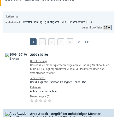
Sortierung:
alphabetisch
|
Veröffentlichung
|
günstigster Preis
|
Einstelldatum
|
FSK
Anzahl pro Seite
>
>>
1
2
3
4
5
2099 (2019)
Beschreibung
Das Jahr 2099: Der querschnittsgelähmte Häftling Matthew Allen
Mills (J. Gallagher) erhält von einem Militärunternehmen das
Versprechen, wieder ...
Schauspieler
David Arquette
,
Jackson Gallagher
,
Kendal Rae
Kategorie
Action
,
Science Fiction
Bewertungen (0)
Arac Attack - Angriff der achtbeinigen Monster