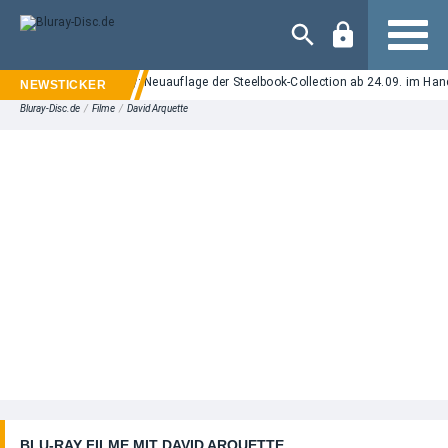
Navigation
eet" auf UHD Blu-ray: Neuauflage der Steelbook-Collection ab 24.09. im Handel 
Bluray-Disc.de
/
Filme
/
David Arquette
BLU-RAY FILME MIT DAVID ARQUETTE