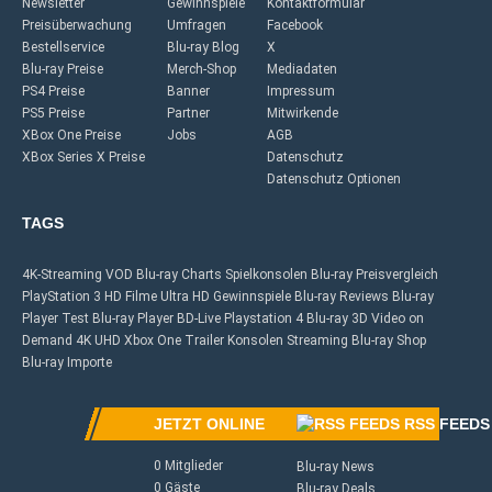
Newsletter
Gewinnspiele
Kontaktformular
Preisüberwachung
Umfragen
Facebook
Bestellservice
Blu-ray Blog
X
Blu-ray Preise
Merch-Shop
Mediadaten
PS4 Preise
Banner
Impressum
PS5 Preise
Partner
Mitwirkende
XBox One Preise
Jobs
AGB
XBox Series X Preise
Datenschutz
Datenschutz Optionen
TAGS
4K-Streaming
VOD
Blu-ray Charts
Spielkonsolen
Blu-ray Preisvergleich
PlayStation 3
HD Filme
Ultra HD
Gewinnspiele
Blu-ray Reviews
Blu-ray
Player Test
Blu-ray Player
BD-Live
Playstation 4
Blu-ray 3D
Video on
Demand
4K UHD
Xbox One
Trailer
Konsolen
Streaming
Blu-ray Shop
Blu-ray Importe
JETZT ONLINE
RSS FEEDS
0 Mitglieder
Blu-ray News
0 Gäste
Blu-ray Deals