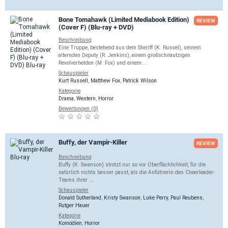
Bone Tomahawk (Limited Mediabook Edition)
REVIEW
(Cover F) (Blu-ray + DVD)
Beschreibung
Eine Truppe, bestehend aus dem Sheriff (K. Russel), seinem
alternden Deputy (R. Jenkins), einem großschnäutzigen
Revolverhelden (M. Fox) und einem ...
Schauspieler
Kurt Russell
,
Matthew Fox
,
Patrick Wilson
Kategorie
Drama
,
Western
,
Horror
Bewertungen (0)
Buffy, der Vampir-Killer
REVIEW
Beschreibung
Buffy (K. Swanson) strotzt nur so vor Oberflächlichkeit, für die
natürlich nichts besser passt, als die Anführerin des Cheerleader-
Teams ihrer ...
Schauspieler
Donald Sutherland
,
Kristy Swanson
,
Luke Perry
,
Paul Reubens
,
Rutger Hauer
Kategorie
Komödien
,
Horror