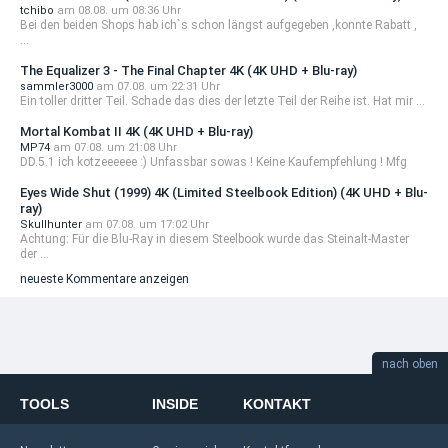
tchibo
am 08.08. um 08:36 Uhr
Bei den beiden Shops hab ich`s schon längst aufgegeben ,konnte Rabatt ,
...
The Equalizer 3 - The Final Chapter 4K (4K UHD + Blu-ray)
sammler3000
am 07.08. um 22:31 Uhr
Ein toller dritter Teil. Schade das dies der letzte Teil der Reihe ist. Hat mir ...
Mortal Kombat II 4K (4K UHD + Blu-ray)
MP74
am 07.08. um 21:08 Uhr
DD.5.1 ich kotzeeeeee :) Unfassbar sowas ! Keine Kaufempfehlung ! Mfg
Eyes Wide Shut (1999) 4K (Limited Steelbook Edition) (4K UHD + Blu-
ray)
Skullhunter
am 07.08. um 17:02 Uhr
Achtung: Für die Blu-Ray in diesem Steelbook wurde das Steinalt-Master
der ...
neueste Kommentare anzeigen
nach oben
TOOLS
INSIDE
KONTAKT