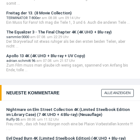
somit ...
Freitag der 13. (8 Movie Collection)
TERMINATOR T-800er
am 08.08. um 09:14 Uhr
Ein Muss für Fans! Ich mag die Teile 1, 3 und 6. Auch die anderen Teile ...
The Equalizer 3 - The Final Chapter 4K (4K UHD + Blu-ray)
sammler3000
am 07.08. um 22:29 Uhr
Der Storyverlauf ist etwas ruhiger als bei den ersten beiden Teilen, aber
nicht ...
Apollo 13 4K (4K UHD + Blu-ray + UV Copy)
adrian.schmitt.96
am 07.08. um 21:57 Uhr
Zum Film muss man glaube ich wenig sagen, spannend von Anfang bis
Ende, tolle ...
NEUESTE KOMMENTARE
ALLE ANZEIGEN
Nightmare on Elm Street Collection 4K (Limited Steelbook Edition
im Library Case) (7 4K UHD + 4 Blu-ray) (Neuauflage)
Ruffy 05
am 08.08. um 11:52 Uhr
Freu mich , das ich heut Morgen noch eine bei Plaion Vorbestellen konnte !!!
. ...
Evil Dead Burn 4K (Limited Steelbook Edition) (4K UHD + Blu-ray)