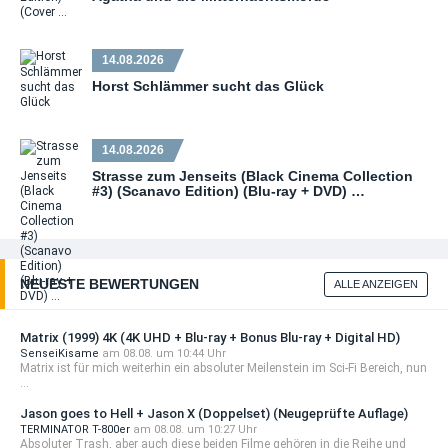
14.08.2026
Horst Schlämmer sucht das Glück
14.08.2026
Strasse zum Jenseits (Black Cinema Collection
#3) (Scanavo Edition) (Blu-ray + DVD) …
NEUESTE BEWERTUNGEN
ALLE ANZEIGEN
Matrix (1999) 4K (4K UHD + Blu-ray + Bonus Blu-ray + Digital HD)
SenseiKisame
am 08.08. um 10:44 Uhr
Matrix ist für mich weiterhin ein absoluter Meilenstein im Sci-Fi Bereich, nun
...
Jason goes to Hell + Jason X (Doppelset) (Neugeprüfte Auflage)
TERMINATOR T-800er
am 08.08. um 10:27 Uhr
Absoluter Trash, aber auch diese beiden Filme gehören in die Reihe und