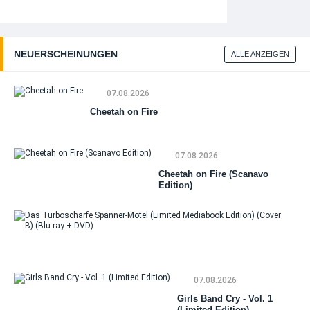
NEUERSCHEINUNGEN
ALLE ANZEIGEN
07.08.2026
Cheetah on Fire
07.08.2026
Cheetah on Fire (Scanavo
Edition)
Da
Tu
Sp
Mo
07.08.2026
(Li
Me
Girls Band Cry - Vol. 1
Edi
(Limited Edition)