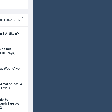
ALLE ANZEIGEN
 3 Artikeln"-
n.de mit
 Blu-rays,
iday Woche" von
i Amazon.de: "4
ür 22,-€"
zierte
auch Blu-rays
 2