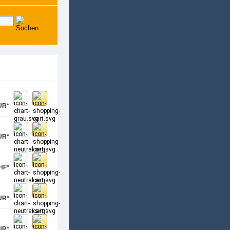
UR*
UR*
HF*
UR*
UR*