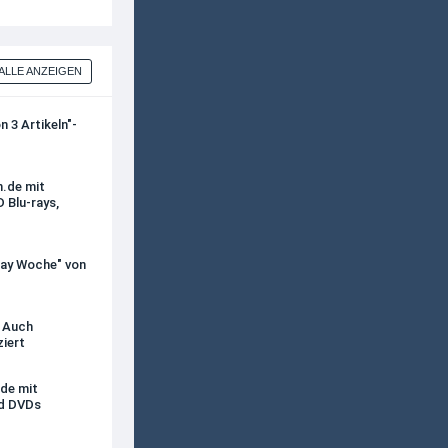
ALLE ANZEIGEN
 3 Artikeln"-
n.de mit
 Blu-rays,
iday Woche" von
- Auch
ziert
de mit
nd DVDs