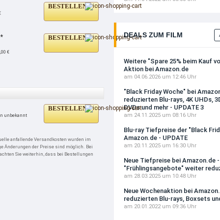
BESTELLEN
€
DEALS ZUM FILM
*
BESTELLEN
,00 €
Weitere "Spare 25% beim Kauf von
Aktion bei Amazon.de
am 04.06.2026 um 12:46 Uhr
"Black Friday Woche" bei Amazo
reduzierten Blu-rays, 4K UHDs, 3D
DVDs und mehr - UPDATE 3
BESTELLEN
am 24.11.2025 um 08:16 Uhr
n unbekannt
Blu-ray Tiefpreise der "Black Fr
Amazon.de - UPDATE
tuelle anfallende Versandkosten wurden im
am 20.11.2025 um 16:30 Uhr
ige Änderungen der Preise sind möglich. Bei
hten Sie weiterhin, dass bei Bestellungen
Neue Tiefpreise bei Amazon.de 
"Frühlingsangebote" weiter redu
am 28.03.2025 um 10:48 Uhr
Neue Wochenaktion bei Amazon.
reduzierten Blu-rays, Boxsets u
am 20.01.2022 um 09:36 Uhr