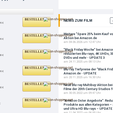
BESTELLEN
NEWS ZUM FILM
99 €
Weitere "Spare 25% beim Kauf von
BESTELLEN
Aktion bei Amazon.de
99 €
am 04.06.2026 um 12:47 Uhr
"Black Friday Woche" bei Amazo
BESTELLEN
reduzierten Blu-rays, 4K UHDs, 3D
49 €
DVDs und mehr - UPDATE 3
am 24.11.2025 um 08:13 Uhr
BESTELLEN
Blu-ray Tiefpreise der "Black Fr
99 €
Amazon.de - UPDATE
am 20.11.2025 um 16:30 Uhr
BESTELLEN
Neue Blu-ray Multibuy-Aktion be
00 €
Filme der 20th Century Studios f
am 30.05.2022 um 09:47 Uhr
BESTELLEN
"Amazon Oster Angebote": Redu
€
Produkte aus allen Kategorien – 
und Ultra HD Blu-rays – UPDATE
am 11.04.2022 um 06:00 Uhr