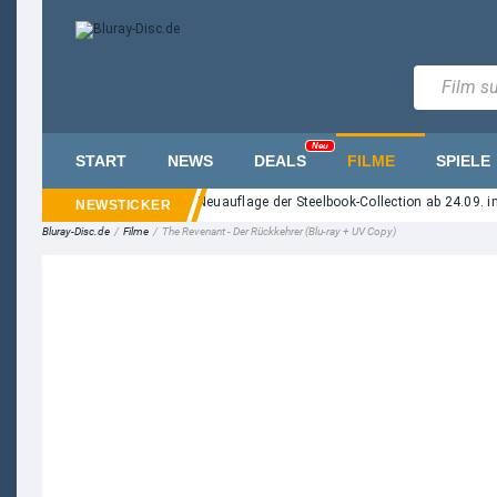
Neu
START
NEWS
DEALS
FILME
SPIELE
 Street" auf UHD Blu-ray: Neuauflage der Steelbook-Collection ab 24.09. im Han
Bluray-Disc.de
/
Filme
/
The Revenant - Der Rückkehrer (Blu-ray + UV Copy)