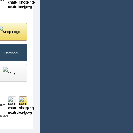
UR*
in der