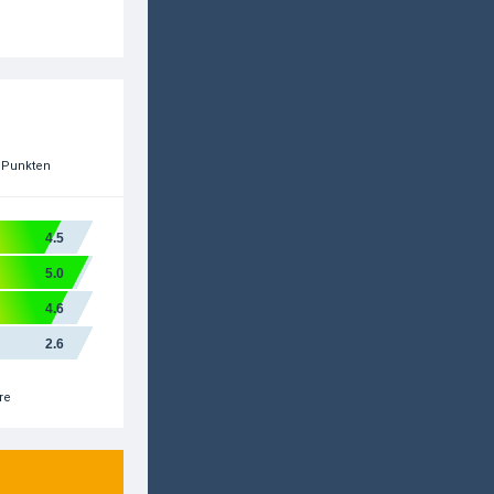
6 Punkten
4.5
5.0
4.6
2.6
re