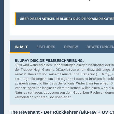
ÜBER DIESEN ARTIKEL IM BLURAY-DISC.DE FORUM DISKUTIE
INHALT
FEATURES
REVIEW
BEWERTUNGE
BLURAY-DISC.DE FILMBESCHREIBUNG:
1823 wird während eines Jagdausfluges einiger Mitarbeiter der
der Trapper Hugh Glass (L.
DiCaprio) von einem Grizzlybär angefa
verletzt. Bewacht von seinem Freund John Fitzgerald (T. Hardy), s
als Fitzgerald beginnt um sein eigenes Leben zu fürchten, besch
zu überlassen und flieht aus der Wildnis. Wider Erwarten erliegt G
Verletzungen und beginnt sich mit eisernen Willen einen Weg durc
Natur zu schlagen, besessen von dem Gedanken, Rache an denen 
vermeintlich sicheren Tod überließen...
The Revenant - Der Rückkehrer (Blu-ray + UV C