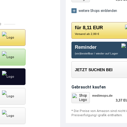
weitere Shops einblenden
I
für 8,11 EUR
Versand ab 2,99 €
Reminder
(vor)bestellbar / wieder auf Lager
JETZT SUCHEN BEI
Gebraucht kaufen
medimops.de
3,37 E
* Die Preise von Amazon sind nicht 
Preisverfolgung/-grafik enthalten.