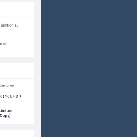
Funktion zu
in der
 Versionen
4K (4K UHD +
Limited
 Copy)