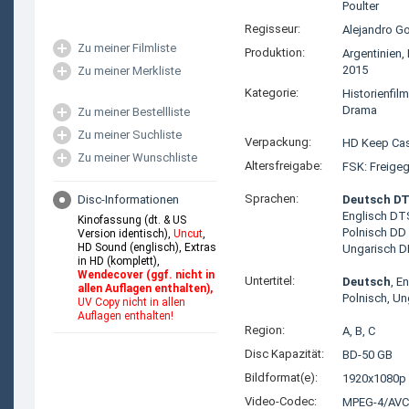
Poulter
Regisseur:
Alejandro Go
Zu meiner Filmliste
Produktion:
Argentinien
,
2015
Zu meiner Merkliste
Kategorie:
Historienfilm
Drama
Zu meiner Bestellliste
Zu meiner Suchliste
Verpackung:
HD Keep Ca
Zu meiner Wunschliste
Altersfreigabe:
FSK: Freige
Sprachen:
Disc-Informationen
Deutsch DT
Englisch DT
Kinofassung (dt. & US
Polnisch DD 
Version identisch),
Uncut
,
HD Sound (englisch), Extras
Ungarisch D
in HD (komplett),
Wendecover (ggf. nicht in
Untertitel:
Deutsch
, E
allen Auflagen enthalten),
Polnisch, Un
UV Copy nicht in allen
Auflagen enthalten!
Region:
A, B, C
Disc Kapazität:
BD-50 GB
Bildformat(e):
1920x1080p 
Video-Codec:
MPEG-4/AVC