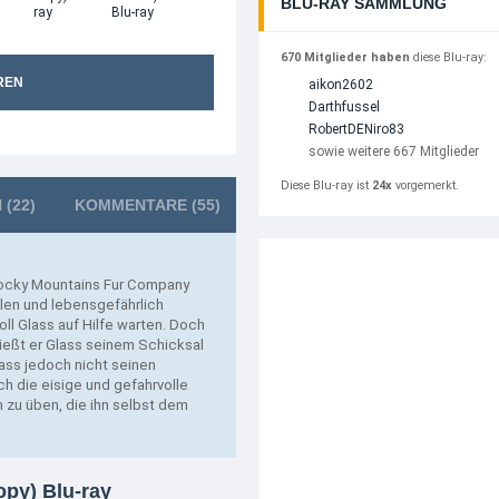
BLU-RAY SAMMLUNG
670 Mitglieder haben
diese Blu-ray:
REN
aikon2602
Darthfussel
RobertDENiro83
sowie weitere 667 Mitglieder
Diese Blu-ray ist
24x
vorgemerkt.
N
(22)
KOMMENTARE
(55)
 Rocky Mountains Fur Company
llen und lebensgefährlich
oll Glass auf Hilfe warten. Doch
ließt er Glass seinem Schicksal
lass jedoch nicht seinen
h die eisige und gefahrvolle
zu üben, die ihn selbst dem
opy) Blu-ray