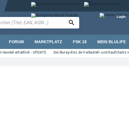
Login
FORUM
MARKTPLATZ
FSK 18
MEIN BLULIFE
del erhältlich - UPDATE
Die bluray-disc.de Vorbestell- und Kaufcharts vom J