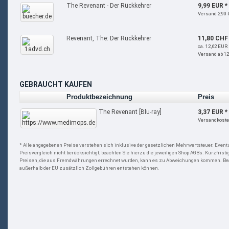
The Revenant - Der Rückkehrer
9,99 EUR *
Versand 2,90 
Revenant, The: Der Rückkehrer
11,80 CHF 
ca. 12,62 EUR
Versand ab 12
GEBRAUCHT KAUFEN
Produktbezeichnung
Preis
The Revenant [Blu-ray]
3,37 EUR *
Versandkoste
* Alle angegebenen Preise verstehen sich inklusive der gesetzlichen Mehrwertsteuer. Even
Preisvergleich nicht berücksichtigt, beachten Sie hierzu die jeweiligen Shop AGBs. Kurzfrist
Preisen, die aus Fremdwährungen errechnet wurden, kann es zu Abweichungen kommen. Beac
außerhalb der EU zusätzlich Zollgebühren entstehen können.