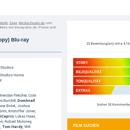
Markt
,
Zavvi
,
Media-Dealer.de
uvm.
aktion von bluray-disc.de. Preise und
opy) Blu-ray
22
Bewertung(en)
mit ø 4,1
STORY
 Studios
BILDQUALITÄT
 Studios Home
t
TONQUALITÄT
EXTRAS
Brendan Fletcher
,
Cole
e Burchill
,
Domhnall
bisher 55 Kommenta
vier Botet
,
Joshua
Grim
,
Kristoffer Joner
,
iCaprio
,
Lukas Haas
,
on
,
Robert Moloney
,
FILM SUCHEN
k
,
Tom Hardy
,
Will