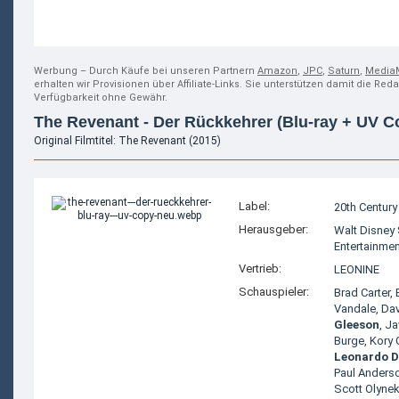
Werbung – Durch Käufe bei unseren Partnern
Amazon
,
JPC
,
Saturn
,
Media
erhalten wir Provisionen über Affiliate-Links. Sie unterstützen damit die Red
Verfügbarkeit ohne Gewähr.
The Revenant - Der Rückkehrer (Blu-ray + UV C
Original Filmtitel: The Revenant (2015)
Label:
20th Century
Herausgeber:
Walt Disney
Entertainmen
Vertrieb:
LEONINE
Schauspieler:
Brad Carter
,
Vandale
,
Dav
Gleeson
,
Ja
Burge
,
Kory 
Leonardo D
Paul Anders
Scott Olyne