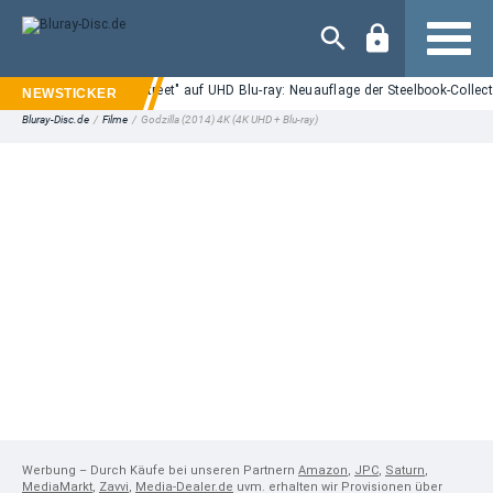
Navigation
"Nightmare on Elm Street" auf UHD Blu-ray: Neuauflage der Steelbook-Collect
Bluray-Disc.de
/
Filme
/
Godzilla (2014) 4K (4K UHD + Blu-ray)
Werbung – Durch Käufe bei unseren Partnern
Amazon
,
JPC
,
Saturn
,
MediaMarkt
,
Zavvi
,
Media-Dealer.de
uvm. erhalten wir Provisionen über