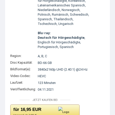
für Hörgeschädigte, Koreanisch,
Lateinamerikanisches Spanisch,
Niederländisch, Norwegisch,
Polnisch, Rumänisch, Schwedisch,
Spanisch, Thailändisch,
Tschechisch, Ungarisch
Blu-ray:
Deutsch für Hörgeschädigte
,
Englisch für Hörgeschädigte,
Portugiesisch, Spanisch
Region:
A, B, C
Disc Kapazität:
BD-66 GB
Bildformat(e):
3840x2160p UHD (2.40:1) @24 Hz
Video-Codec:
HEVC
Laufzeit:
123 Minuten
Veröffentlichung:
04.11.2021
JETZT KAUFEN BEI
für 16,95 EUR