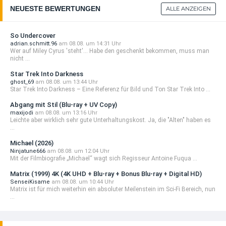
NEUESTE BEWERTUNGEN
ALLE ANZEIGEN
So Undercover
adrian.schmitt.96
am 08.08. um 14:31 Uhr
Wer auf Miley Cyrus 'steht'... Habe den geschenkt bekommen, muss man
nicht ...
Star Trek Into Darkness
ghost_69
am 08.08. um 13:44 Uhr
Star Trek Into Darkness – Eine Referenz für Bild und Ton Star Trek Into ...
Abgang mit Stil (Blu-ray + UV Copy)
maxijodi
am 08.08. um 13:16 Uhr
Leichte aber wirklich sehr gute Unterhaltungskost. Ja, die "Alten" haben es
...
Michael (2026)
Ninjatune666
am 08.08. um 12:04 Uhr
Mit der Filmbiografie „Michael“ wagt sich Regisseur Antoine Fuqua ...
Matrix (1999) 4K (4K UHD + Blu-ray + Bonus Blu-ray + Digital HD)
SenseiKisame
am 08.08. um 10:44 Uhr
Matrix ist für mich weiterhin ein absoluter Meilenstein im Sci-Fi Bereich, nun
...