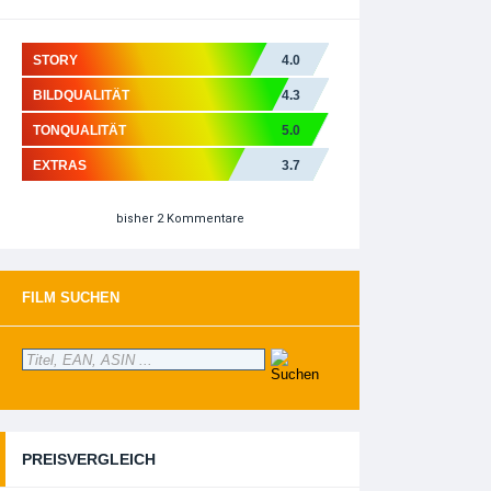
STORY
4.0
BILDQUALITÄT
4.3
TONQUALITÄT
5.0
EXTRAS
3.7
bisher 2 Kommentare
FILM SUCHEN
PREISVERGLEICH