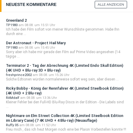
NEUESTE KOMMENTARE
ALLE ANZEIGEN
Greenland 2
TP1980
am 08.08. um 15:51 Uhr
Ich habe den Film sofort von meiner Wunschliste genommen. Habe Ihn
durch eine ...
Der Astronaut - Project Hail Mary
TP1980
am 08.08. um 15:45 Uhr
Sorry aber ich habe mir gerade den Film auf Prime Video angesehen (14
tägige ...
Terminator 2 - Tag der Abrechnung 4K (Limited Endo Skull Edition)
(4K UHD + Blu-ray 3D + Blu-ray)
freshprince2002
am 08.08. um 15:26 Uhr
Solche Edtionen würden normalerweise sofort weg sein, aber diesen ...
Ricky Bobby - König der Rennfahrer 4K (Limited Steelbook Edition)
(4K UHD + 2 Blu-ray)
RAMdalf
am 08.08. um 13:36 Uhr
Kleiner Fehler bei den Full-HD Blu-Ray Discs in der Edition - Die Labels sind
...
Nightmare on Elm Street Collection 4K (Limited Steelbook Edition
im Library Case) (7 4K UHD + 4 Blu-ray) (Neuauflage)
Ruffy 05
am 08.08. um 11:52 Uhr
Freu mich , das ich heut Morgen noch eine bei Plaion Vorbestellen konnte !!!