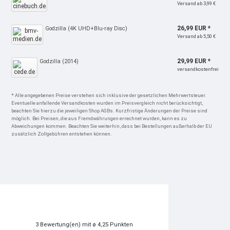
Versand ab 3,99 €
26,99 EUR *
Godzilla (4K UHD+Blu-ray Disc)
Versand ab 5,50 €
29,99 EUR *
Godzilla (2014)
versandkostenfrei
* Alle angegebenen Preise verstehen sich inklusive der gesetzlichen Mehrwertsteuer.
Eventuelle anfallende Versandkosten wurden im Preisvergleich nicht berücksichtigt,
beachten Sie hierzu die jeweiligen Shop AGBs. Kurzfristige Änderungen der Preise sind
möglich. Bei Preisen, die aus Fremdwährungen errechnet wurden, kann es zu
Abweichungen kommen. Beachten Sie weiterhin, dass bei Bestellungen außerhalb der EU
zusätzlich Zollgebühren entstehen können.
3
Bewertung(en)
mit ø 4,25 Punkten