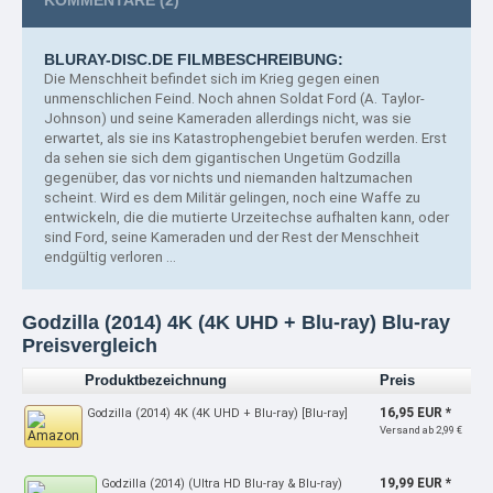
KOMMENTARE
(2)
BLURAY-DISC.DE FILMBESCHREIBUNG:
Die Menschheit befindet sich im Krieg gegen einen
unmenschlichen Feind.
Noch ahnen Soldat Ford (A. Taylor-
Johnson) und seine Kameraden allerdings nicht, was sie
erwartet, als sie ins Katastrophengebiet berufen werden. Erst
da sehen sie sich dem gigantischen Ungetüm Godzilla
gegenüber, das vor nichts und niemanden haltzumachen
scheint. Wird es dem Militär gelingen, noch eine Waffe zu
entwickeln, die die mutierte Urzeitechse aufhalten kann, oder
sind Ford, seine Kameraden und der Rest der Menschheit
endgültig verloren ...
Godzilla (2014) 4K (4K UHD + Blu-ray) Blu-ray
Preisvergleich
Produktbezeichnung
Preis
16,95 EUR *
Godzilla (2014) 4K (4K UHD + Blu-ray) [Blu-ray]
Versand ab 2,99 €
19,99 EUR *
Godzilla (2014) (Ultra HD Blu-ray & Blu-ray)