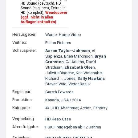
HD Sound (deutsch), HD
Sound (englisch), Extras in
HD (komplett),
Wendecover
(ggf. nicht in allen
Auflagen enthalten)
Herausgeber:
Warner Home Video
Vertrieb:
Plaion Pictures
Schauspieler:
Aaron Taylor-Johnson
,
Al
Sapienza
,
Brian Markinson
,
Bryan
Cranston
,
CJ Adams
,
David
Strathairn
,
Elizabeth Olsen
,
Juliette Binoche
,
Ken Watanabe
,
Richard T. Jones
,
Sally Hawkins
,
Steven Wiig
,
Victor Rasuk
Regisseur:
Gareth Edwards
Produktion:
Kanada
,
USA
/
2014
Kategorie:
4k UHD
,
Abenteuer
,
Action
,
Fantasy
Verpackung:
HD Keep Case
Altersfreigabe:
FSK: Freigegeben ab 12 Jahren
Sprachen: