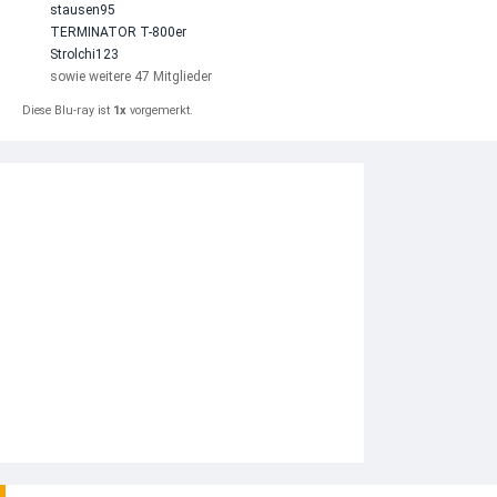
stausen95
TERMINATOR T-800er
Strolchi123
sowie weitere 47 Mitglieder
Diese Blu-ray ist
1x
vorgemerkt.