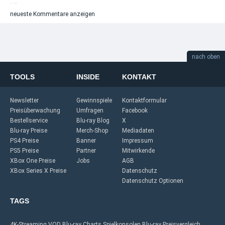
. ...
neueste Kommentare anzeigen
nach oben
TOOLS
INSIDE
KONTAKT
Newsletter
Gewinnspiele
Kontaktformular
Preisüberwachung
Umfragen
Facebook
Bestellservice
Blu-ray Blog
X
Blu-ray Preise
Merch-Shop
Mediadaten
PS4 Preise
Banner
Impressum
PS5 Preise
Partner
Mitwirkende
XBox One Preise
Jobs
AGB
XBox Series X Preise
Datenschutz
Datenschutz Optionen
TAGS
4K-Streaming
VOD
Blu-ray Charts
Spielkonsolen
Blu-ray Preisvergleich