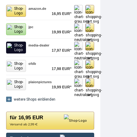
amazon.de
16,95 EUR*
jpc
19,99 EUR*
media-dealer
17,97 EUR*
ofdb
17,98 EUR*
plaionpictures
19,99 EUR*
weitere Shops einblenden
für 16,95 EUR
Versand ab 2,99 €