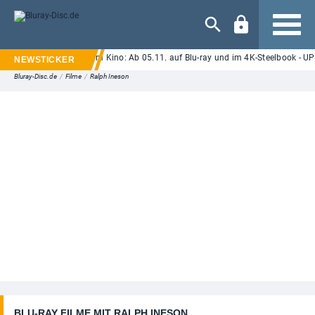
Navigation
rror "Ice Cream Man" im Kino: Ab 05.11. auf Blu-ray und im 4K-Steelbook - UPD
Bluray-Disc.de
/
Filme
/
Ralph Ineson
BLU-RAY FILME MIT RALPH INESON