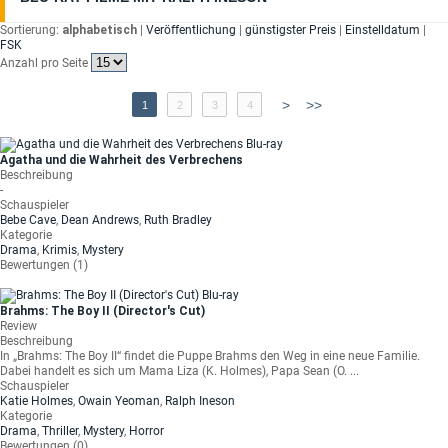
Sortierung:
alphabetisch
|
Veröffentlichung
|
günstigster Preis
|
Einstelldatum
|
FSK
Anzahl pro Seite
>
>>
1
2
3
4
Agatha und die Wahrheit des Verbrechens
Beschreibung
-
Schauspieler
Bebe Cave
,
Dean Andrews
,
Ruth Bradley
Kategorie
Drama
,
Krimis
,
Mystery
Bewertungen (1)
Brahms: The Boy II (Director's Cut)
Review
Beschreibung
In „Brahms: The Boy II“ findet die Puppe Brahms den Weg in eine neue Familie.
Dabei handelt es sich um Mama Liza (K. Holmes), Papa Sean (O. ...
Schauspieler
Katie Holmes
,
Owain Yeoman
,
Ralph Ineson
Kategorie
Drama
,
Thriller
,
Mystery
,
Horror
Bewertungen (0)