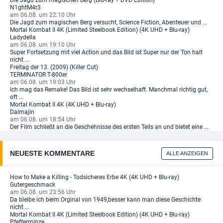
Die Jagd zum magischen Berg (Blu-ray + DVD Edition)
N1ghtM4r3
am 06.08. um 22:10 Uhr
Die Jagd zum magischen Berg versucht, Science Fiction, Abenteuer und ...
Mortal Kombat II 4K (Limited Steelbook Edition) (4K UHD + Blu-ray)
Ladydella
am 06.08. um 19:10 Uhr
Super Fortsetzung mit viel Action und das Bild ist Super nur der Ton halt
nicht ...
Freitag der 13. (2009) (Killer Cut)
TERMINATOR T-800er
am 06.08. um 19:03 Uhr
Ich mag das Remake! Das Bild ist sehr wechselhaft. Manchmal richtig gut,
oft ...
Mortal Kombat II 4K (4K UHD + Blu-ray)
Daimajin
am 06.08. um 18:54 Uhr
Der Film schließt an die Geschehnisse des ersten Teils an und bietet eine ...
NEUESTE KOMMENTARE
ALLE ANZEIGEN
How to Make a Killing - Todsicheres Erbe 4K (4K UHD + Blu-ray)
Gutergeschmack
am 06.08. um 23:56 Uhr
Da bleibe ich beim Orginal von 1949,besser kann man diese Geschichte
nicht ...
Mortal Kombat II 4K (Limited Steelbook Edition) (4K UHD + Blu-ray)
Pfefferminze