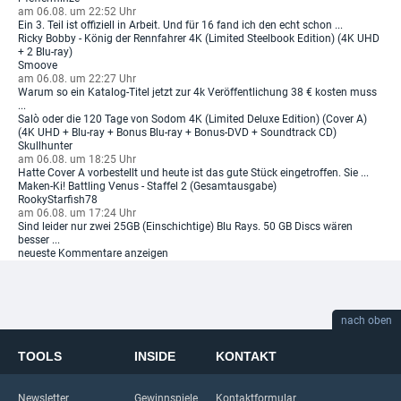
am 06.08. um 22:52 Uhr
Ein 3. Teil ist offiziell in Arbeit. Und für 16 fand ich den echt schon ...
Ricky Bobby - König der Rennfahrer 4K (Limited Steelbook Edition) (4K UHD
+ 2 Blu-ray)
Smoove
am 06.08. um 22:27 Uhr
Warum so ein Katalog-Titel jetzt zur 4k Veröffentlichung 38 € kosten muss
...
Salò oder die 120 Tage von Sodom 4K (Limited Deluxe Edition) (Cover A)
(4K UHD + Blu-ray + Bonus Blu-ray + Bonus-DVD + Soundtrack CD)
Skullhunter
am 06.08. um 18:25 Uhr
Hatte Cover A vorbestellt und heute ist das gute Stück eingetroffen. Sie ...
Maken-Ki! Battling Venus - Staffel 2 (Gesamtausgabe)
RookyStarfish78
am 06.08. um 17:24 Uhr
Sind leider nur zwei 25GB (Einschichtige) Blu Rays. 50 GB Discs wären
besser ...
neueste Kommentare anzeigen
nach oben
TOOLS
INSIDE
KONTAKT
Newsletter
Gewinnspiele
Kontaktformular