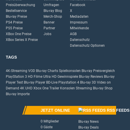
Preisüberwachung
Umfragen
Facebook
Bestellservice
Blu-ray Blog
X
Blu-ray Preise
Merch-Shop
Mediadaten
PS4 Preise
Banner
Impressum
PS5 Preise
Partner
Mitwirkende
XBox One Preise
Jobs
AGB
XBox Series X Preise
Datenschutz
Datenschutz Optionen
TAGS
4K-Streaming
VOD
Blu-ray Charts
Spielkonsolen
Blu-ray Preisvergleich
PlayStation 3
HD Filme
Ultra HD
Gewinnspiele
Blu-ray Reviews
Blu-ray
Player Test
Blu-ray Player
BD-Live
Playstation 4
Blu-ray 3D
Video on
Demand
4K UHD
Xbox One
Trailer
Konsolen
Streaming
Blu-ray Shop
Blu-ray Importe
JETZT ONLINE
RSS FEEDS
0 Mitglieder
Blu-ray News
0 Gäste
Blu-ray Deals