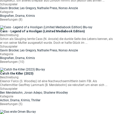
ausgesetzt. Ein älteres Ehepaar aus London nimmt sich jedoch des armen ...
Schauspieler
Gavin Brocker
,
Leo Gregory
,
Nathalie Press
,
Nonso Anozie
Kategorie
Biografien
,
Drama
,
Krimis
Bewertungen (8)
Cass - Legend of a Hooligan (Limited Mediabook Edition)
Beschreibung
Schon als Säugling lernte Cass (N. Anozie) die dunkle Seite des Lebens kennen, als
er von seiner Mutter ausgesetzt wurde. Doch er hatte Glück im ...
Schauspieler
Gavin Brocker
,
Leo Gregory
,
Nathalie Press
,
Nonso Anozie
Kategorie
Biografien
,
Drama
,
Krimis
Bewertungen (10)
Catch the Killer (2023)
Beschreibung
Eleanor Falco (S. Woodley) ist eine Nachwuchsermittlerin beim FBI. Als
Chefermittler Geoffrey Lammark (B. Mendelsohn) sie rekrutiert um einen sich ...
Schauspieler
Ben Mendelsohn
,
Jovan Adepo
,
Shailene Woodley
Kategorie
Action
,
Drama
,
Krimis
,
Thriller
Bewertungen (5)