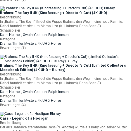
Brahms: The Boy II 4K (Kinofassung + Director's Cut) (4K UHD)
Beschreibung
In „Brahms: The Boy II“ findet die Puppe Brahms den Weg in eine neue Familie.
Dabei handelt es sich um Mama Liza (K. Holmes), Papa Sean (O. ...
Schauspieler
Katie Holmes
,
Owain Yeoman
,
Ralph Ineson
Kategorie
Drama
,
Thriller
,
Mystery
,
4k UHD
,
Horror
Bewertungen (1)
Brahms: The Boy II 4K (Kinofassung + Director's Cut) (Limited Collector's
Mediabook Edition) (4K UHD + Blu-ray)
Beschreibung
In „Brahms: The Boy II“ findet die Puppe Brahms den Weg in eine neue Familie.
Dabei handelt es sich um Mama Liza (K. Holmes), Papa Sean (O. ...
Schauspieler
Katie Holmes
,
Owain Yeoman
,
Ralph Ineson
Kategorie
Drama
,
Thriller
,
Mystery
,
4k UHD
,
Horror
Bewertungen (4)
Cass - Legend of a Hooligan
Beschreibung
Der aus Jamaica stammende Cass (N. Anozie) wurde als Baby von seiner Mutter