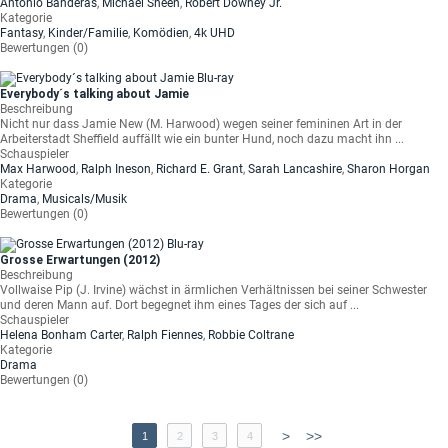
Antonio Banderas
,
Michael Sheen
,
Robert Downey Jr.
Kategorie
Fantasy
,
Kinder/Familie
,
Komödien
,
4k UHD
Bewertungen (0)
Everybody´s talking about Jamie
Beschreibung
Nicht nur dass Jamie New (M. Harwood) wegen seiner femininen Art in der
Arbeiterstadt Sheffield auffällt wie ein bunter Hund, noch dazu macht ihn ...
Schauspieler
Max Harwood
,
Ralph Ineson
,
Richard E. Grant
,
Sarah Lancashire
,
Sharon Horgan
Kategorie
Drama
,
Musicals/Musik
Bewertungen (0)
Grosse Erwartungen (2012)
Beschreibung
Vollwaise Pip (J. Irvine) wächst in ärmlichen Verhältnissen bei seiner Schwester
und deren Mann auf. Dort begegnet ihm eines Tages der sich auf ...
Schauspieler
Helena Bonham Carter
,
Ralph Fiennes
,
Robbie Coltrane
Kategorie
Drama
Bewertungen (0)
>
>>
1
2
3
4