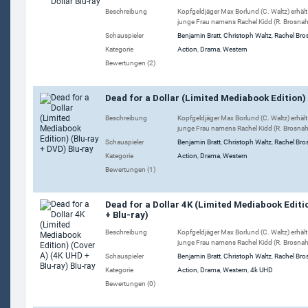
Beschreibung
Kopfgeldjäger Max Borlund (C. Waltz) erhält
junge Frau namens Rachel Kidd (R. Brosnahan
Schauspieler
Benjamin Bratt
,
Christoph Waltz
,
Rachel Br
Kategorie
Action
,
Drama
,
Western
Bewertungen (2)
Dead for a Dollar (Limited Mediabook Edition)
Beschreibung
Kopfgeldjäger Max Borlund (C. Waltz) erhält
junge Frau namens Rachel Kidd (R. Brosnahan
Schauspieler
Benjamin Bratt
,
Christoph Waltz
,
Rachel Br
Kategorie
Action
,
Drama
,
Western
Bewertungen (1)
Dead for a Dollar 4K (Limited Mediabook Editi
+ Blu-ray)
Beschreibung
Kopfgeldjäger Max Borlund (C. Waltz) erhält
junge Frau namens Rachel Kidd (R. Brosnahan
Schauspieler
Benjamin Bratt
,
Christoph Waltz
,
Rachel Br
Kategorie
Action
,
Drama
,
Western
,
4k UHD
Bewertungen (0)