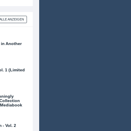
ALLE ANZEIGEN
 in Another
ol. 1 (Limited
nningly
ollection
d Mediabook
- Vol. 2