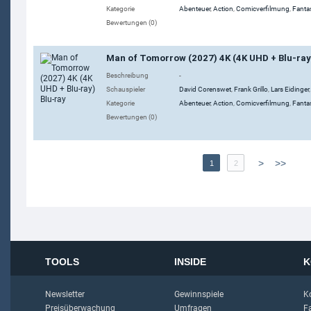
Kategorie
Abenteuer
,
Action
,
Comicverfilmung
,
Fanta
Bewertungen (0)
Man of Tomorrow (2027) 4K (4K UHD + Blu-ray
Beschreibung
-
Schauspieler
David Corenswet
,
Frank Grillo
,
Lars Eidinger
Kategorie
Abenteuer
,
Action
,
Comicverfilmung
,
Fanta
Bewertungen (0)
>
>>
1
2
TOOLS
INSIDE
K
Newsletter
Gewinnspiele
K
Preisüberwachung
Umfragen
F