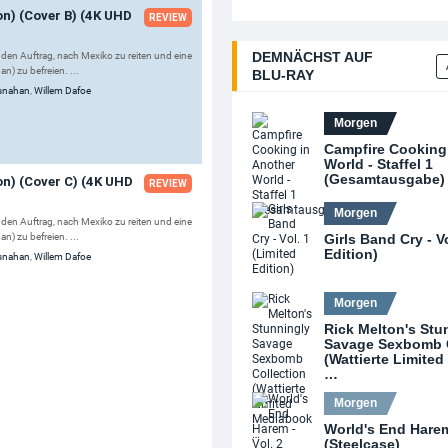
on) (Cover B) (4K UHD
REVIEW
DEMNÄCHST AUF
 den Auftrag, nach Mexiko zu reiten und eine
) zu befreien. ...
BLU‑RAY
osnahan
,
Willem Dafoe
Morgen
Campfire Cooking
World - Staffel 1
(Gesamtausgabe)
on) (Cover C) (4K UHD
REVIEW
Morgen
 den Auftrag, nach Mexiko zu reiten und eine
) zu befreien. ...
Girls Band Cry - V
Edition)
osnahan
,
Willem Dafoe
Morgen
Rick Melton's Stu
Savage Sexbomb C
(Wattierte Limite
…
Morgen
World's End Harem 
(Steelcase)