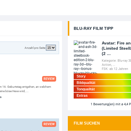
BLU-RAY FILM TIPP
Avatar: Fire a
(Limited Steel
Anzahl pro Seite
(2 …
Kategorie:
Blu-ray 3
Action
, ...
FSK:
ab 12 Jahren
Story
REVIEW
Bildqualität
hrem 16. Geburtstag entgehen, an welchem
Tonqualität
eine böse Hexe wird, ...
Extras
ns
1
Bewertung(en)
mit ø 4,4 
FILM SUCHEN
REVIEW