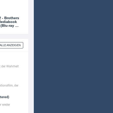
2 - Brothers
 Mediabook
 (Blu-ray …
ALLE ANZEIGEN
 der Wahrheit
tionsfilm, der
tered)
er weder