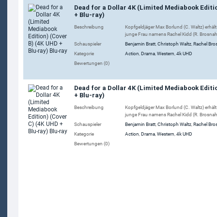
Dead for a Dollar 4K (Limited Mediabook Editi
+ Blu-ray)
Beschreibung
Kopfgeldjäger Max Borlund (C. Waltz) erhält
junge Frau namens Rachel Kidd (R. Brosnahan
Schauspieler
Benjamin Bratt
,
Christoph Waltz
,
Rachel Br
Kategorie
Action
,
Drama
,
Western
,
4k UHD
Bewertungen (0)
Dead for a Dollar 4K (Limited Mediabook Editi
+ Blu-ray)
Beschreibung
Kopfgeldjäger Max Borlund (C. Waltz) erhält
junge Frau namens Rachel Kidd (R. Brosnahan
Schauspieler
Benjamin Bratt
,
Christoph Waltz
,
Rachel Br
Kategorie
Action
,
Drama
,
Western
,
4k UHD
Bewertungen (0)