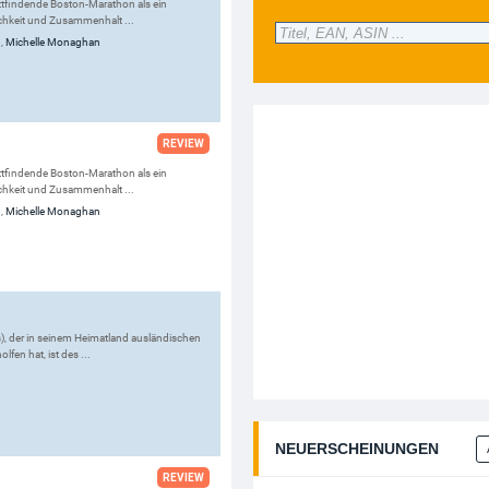
tattfindende Boston-Marathon als ein
ichkeit und Zusammenhalt ...
g
,
Michelle Monaghan
REVIEW
tattfindende Boston-Marathon als ein
ichkeit und Zusammenhalt ...
g
,
Michelle Monaghan
), der in seinem Heimatland ausländischen
lfen hat, ist des ...
NEUERSCHEINUNGEN
REVIEW