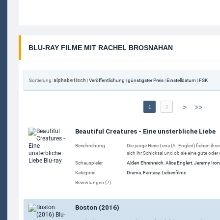
BLU-RAY FILME MIT RACHEL BROSNAHAN
Sortierung:
alphabetisch
|
Veröffentlichung
|
günstigster Preis
|
Einstelldatum
|
FSK
>
>>
1
2
Beautiful Creatures - Eine unsterbliche Liebe
Beschreibung
Die junge Hexe Lena (A. Englert) fiebert i
sich ihr Schicksal und ob sie eine gute oder 
Schauspieler
Alden Ehrenreich
,
Alice Englert
,
Jeremy Iro
Kategorie
Drama
,
Fantasy
,
Liebesfilme
Bewertungen (7)
Boston (2016)