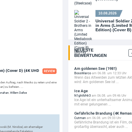
10.08.2026
Universal Soldier 
in Arms (Limited
Edition) (Cover B)
NEUESTE
BEWERTUNGEN
Am goldenen See (1981)
on) (Cover D) (4K UHD
REVIEW
BossMarco
am 06.08. um 12:33 Uhr
Wenn das Altwerden zum letzten Akt
wird: Am goldenen See ist ...
 den Auftrag, nach Mexiko zu reiten und eine
) zu befreien. ...
Ice Age
osnahan
,
Willem Dafoe
N1ghtM4r3
am 06.08. um 09:46 Uhr
Ice Age ist ein unterhaltsamer Anima
mit einer gelungenen ...
Gefährliche Brandung (4K Remas
Cutman
am 06.08. um 09:33 Uhr
Gefährliche Brandung ist ein Film, d
großartig überrascht, aber auch ...
owski (M. Ninidze), ein ehemaliger
bevorstehende Eskalation ...