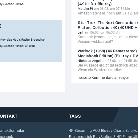
(4K UHD + Blu-ray)
sy
,
Science Fiction
Metzler89
am 06.08. um 07:54 Uhr
Amazon steht es noch auf 31.12. als
Star Trek: The Next Generation 
)
Picture Collection 4K (4K UHD + 
Leif
am 06.08. um 06:38 Uhr
Kann mir jemand sagen, ob es diese
,
Nicholas Hoult
,
Rachel Brosnahan
Version wirklich gibt?
sy
,
Science Fiction
,
4k UHD
Warlock (1959) (4K Remastered) 
Mediabook Edition) (Blu-ray + D
Nicholas Angel
am 05.08. um 21:55 Uhr
Die Aussage ergibt tatsächlich absol
Wenn ein Westernklassiker ...
neueste Kommentare anzeigen
ONTAKT
TAGS
ontaktformular
4K-Streaming
VOD
Blu-ray Charts
Spielko
acebook
Preisvergleich
PlayStation 3
HD Filme
Ul