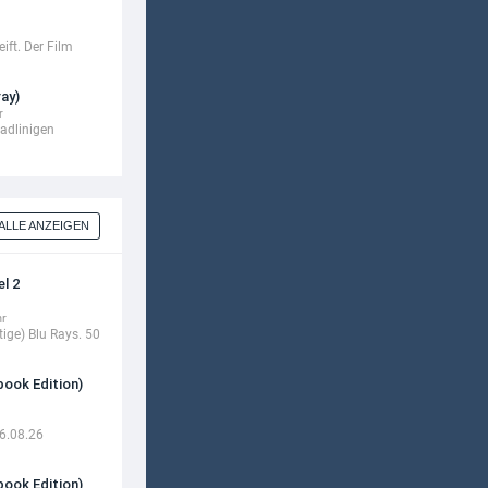
ift. Der Film
ay)
r
adlinigen
ALLE ANZEIGEN
el 2
hr
tige) Blu Rays. 50
book Edition)
6.08.26
book Edition)