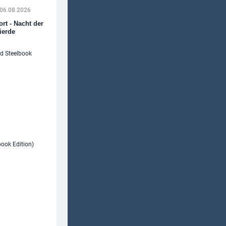
06.08.2026
rt - Nacht der
ierde
06.08.2026
Eyes
Wide
Shut
(1999) 4K
(Limited
Steelbook
Edition)
(4K UHD
+ Blu-ray)
06.08.2026
Michael
(2026) 4K
(Limited
Steelbook
Edition)
(4K UHD
+ Blu-ray)