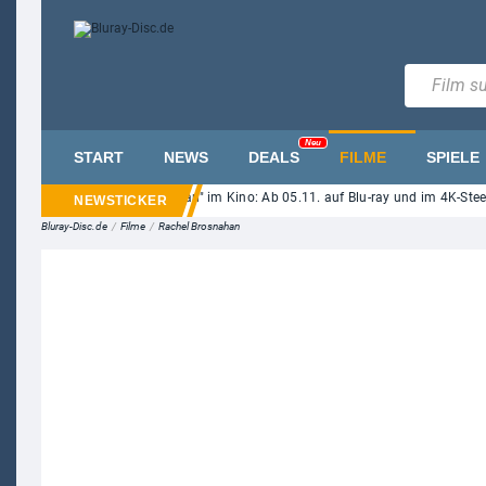
Neu
START
NEWS
DEALS
FILME
SPIELE
-Roth-Horror "Ice Cream Man" im Kino: Ab 05.11. auf Blu-ray und im 4K-Steelbo
Bluray-Disc.de
/
Filme
/
Rachel Brosnahan