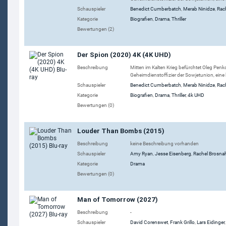
Schauspieler
Benedict Cumberbatch
,
Merab Ninidze
,
Rac
Kategorie
Biografien
,
Drama
,
Thriller
Bewertungen (2)
Der Spion (2020) 4K (4K UHD)
Beschreibung
Mitten im Kalten Krieg befürchtet Oleg Penk
Geheimdienstoffizier der Sowjetunion, eine 
Schauspieler
Benedict Cumberbatch
,
Merab Ninidze
,
Rac
Kategorie
Biografien
,
Drama
,
Thriller
,
4k UHD
Bewertungen (0)
Louder Than Bombs (2015)
Beschreibung
keine Beschreibung vorhanden
Schauspieler
Amy Ryan
,
Jesse Eisenberg
,
Rachel Brosna
Kategorie
Drama
Bewertungen (0)
Man of Tomorrow (2027)
Beschreibung
-
Schauspieler
David Corenswet
,
Frank Grillo
,
Lars Eidinger