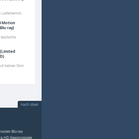
 Liefertermin.
4 Motion
Blu-ray)
 deutsche
(Limited
VD)
ut keinen Sinn.
nach oben
nsolen
Blu-ray
tra HD
Gewinnspiele