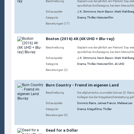
Beschreibung
Geplant war der jährlich am Patriots’ Day s
sportliches Großereignis, bei dem Menschl
Schauspieler
J.K. Simmons
,
Kevin Bacon
,
Mark Wahlber
Kategorie
Drama
,
Thriller
,
Historienfilm
Bewertungen (17)
Boston (2016) 4K (4K UHD + Blu-ray)
Beschreibung
Geplant war der jährlich am Patriots’ Day s
sportliches Großereignis, bei dem Menschl
Schauspieler
J.K. Simmons
,
Kevin Bacon
,
Mark Wahlber
Kategorie
Drama
,
Thriller
,
Historienfilm
,
4k UHD
Bewertungen (2)
Burn Country - Fremd im eigenen Land
Beschreibung
Der afghanische Journalist Osman (D. Rains
Kollegen bei der Kriegsberichterstattung geho
Schauspieler
Dominic Rains
,
James Franco
,
Melissa Leo
Kategorie
Drama
,
Kriegsfilme
,
Thriller
Bewertungen (0)
Dead for a Dollar