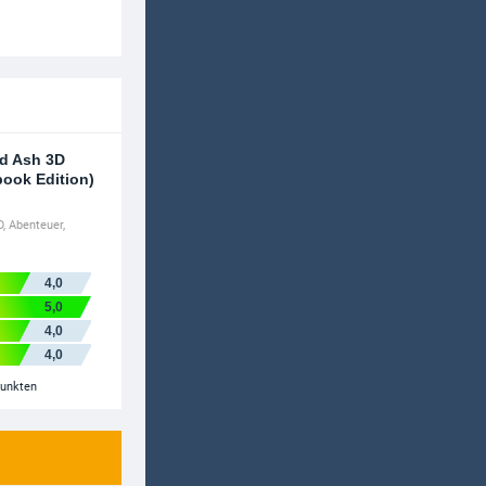
nd Ash 3D
book Edition)
D
,
Abenteuer
,
4,0
5,0
4,0
4,0
Punkten