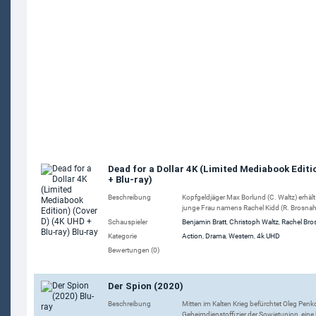
Dead for a Dollar 4K (Limited Mediabook Editi
+ Blu-ray)
Beschreibung
Kopfgeldjäger Max Borlund (C. Waltz) erhält
junge Frau namens Rachel Kidd (R. Brosnahan
Schauspieler
Benjamin Bratt
,
Christoph Waltz
,
Rachel Br
Kategorie
Action
,
Drama
,
Western
,
4k UHD
Bewertungen (0)
Der Spion (2020)
Beschreibung
Mitten im Kalten Krieg befürchtet Oleg Penk
Geheimdienstoffizier der Sowjetunion, eine 