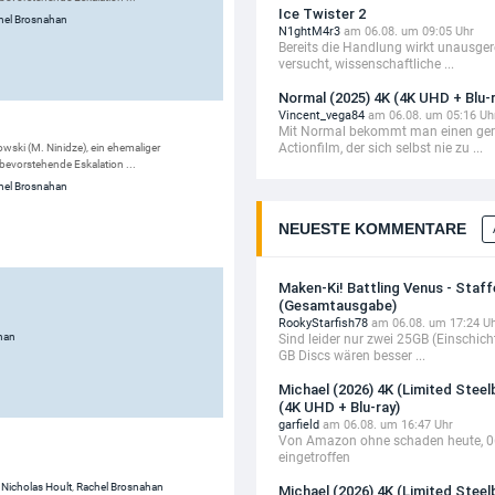
Ice Twister 2
hel Brosnahan
N1ghtM4r3
am 06.08. um 09:05 Uhr
Bereits die Handlung wirkt unausgere
versucht, wissenschaftliche ...
Normal (2025) 4K (4K UHD + Blu-r
Vincent_vega84
am 06.08. um 05:16 Uh
Mit Normal bekommt man einen ger
Actionfilm, der sich selbst nie zu ...
owski (M. Ninidze), ein ehemaliger
bevorstehende Eskalation ...
hel Brosnahan
NEUESTE KOMMENTARE
Maken-Ki! Battling Venus - Staff
(Gesamtausgabe)
RookyStarfish78
am 06.08. um 17:24 U
han
Sind leider nur zwei 25GB (Einschich
GB Discs wären besser ...
Michael (2026) 4K (Limited Steel
(4K UHD + Blu-ray)
garfield
am 06.08. um 16:47 Uhr
Von Amazon ohne schaden heute, 0
eingetroffen
,
Nicholas Hoult
,
Rachel Brosnahan
Michael (2026) 4K (Limited Steel