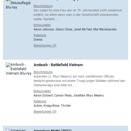
Beschreibung
Das Leben für eine Frau war im 19. Jahrhundert nicht sonderlich
einfach, vor allem wenn man in der Gesellschaft vorankommen
wollte. Deshalb ...
Schauspieler
Aaron Johnson
,
Glenn Close
,
Janet McTeer
,
Mia Wasikowska
Kategorie
Drama
Bewertungen (0)
Ambush - Battlefield Vietnam
Beschreibung
Ackerman (J. Rhys Meyers), ein noch unerfahrener Offizier,
bewacht gemeinsam mit einem Trupp junger Soldaten während des
Vietnamkriegs eine Akte mit ...
Schauspieler
Aaron Eckhart
,
Connor Paolo
,
Jonathan Rhys Meyers
Kategorie
Action
,
Kriegsfilme
,
Thriller
Bewertungen (0)
American Night (2021)