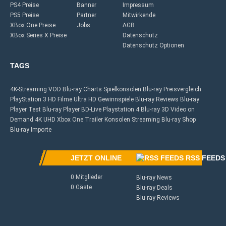
PS4 Preise
Banner
Impressum
PS5 Preise
Partner
Mitwirkende
XBox One Preise
Jobs
AGB
XBox Series X Preise
Datenschutz
Datenschutz Optionen
TAGS
4K-Streaming
VOD
Blu-ray Charts
Spielkonsolen
Blu-ray Preisvergleich
PlayStation 3
HD Filme
Ultra HD
Gewinnspiele
Blu-ray Reviews
Blu-ray
Player Test
Blu-ray Player
BD-Live
Playstation 4
Blu-ray 3D
Video on
Demand
4K UHD
Xbox One
Trailer
Konsolen
Streaming
Blu-ray Shop
Blu-ray Importe
JETZT ONLINE
RSS FEEDS
0 Mitglieder
Blu-ray News
0 Gäste
Blu-ray Deals
Blu-ray Reviews