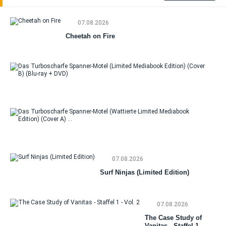
07.08.2026
Cheetah on Fire
Da
Tu
Sp
Mo
(Li
Me
Da
Edi
Tu
(Co
Sp
(Bl
Mo
DV
07.08.2026
(Wa
Li
Surf Ninjas (Limited Edition)
Me
Edi
(C
07.08.2026
The Case Study of
Vanitas - Staffel 1 -