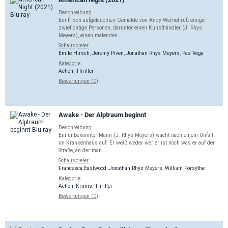
Beschreibung
Ein frisch aufgetauchtes Gemälde von Andy Warhol ruft einige
zwielichtige Personen, darunter einen Kunsthändler (J. Rhys
Meyers), einen malenden ...
Schauspieler
Emile Hirsch
,
Jeremy Piven
,
Jonathan Rhys Meyers
,
Paz Vega
Kategorie
Action
,
Thriller
Bewertungen (0)
Awake - Der Alptraum beginnt
Beschreibung
Ein unbekannter Mann (J. Rhys Meyers) wacht nach einem Unfall
im Krankenhaus auf. Er weiß weder wer er ist noch was er auf der
Straße, an der man ...
Schauspieler
Francesca Eastwood
,
Jonathan Rhys Meyers
,
William Forsythe
Kategorie
Action
,
Krimis
,
Thriller
Bewertungen (0)