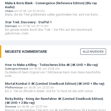
Malia & Boris Blank - Convergence (Reference Edition) (Blu-ray
Audio)
chaos
am 07.08. um 07:24 Uhr
Malia, die die Titel größtenteils selber geschrieben hat, wird von Boris ...
Star Trek: Discovery - Staffel 1
Daimajin
am 07.08. um 07:13 Uhr
Bin gerade wieder durch Star Trek – Der Film auf den Geschmack
gekommen, mehr ...
NEUESTE KOMMENTARE
ALLE ANZEIGEN
How to Make a Killing - Todsicheres Erbe 4K (4K UHD + Blu-ray)
Gutergeschmack
am 06.08. um 23:56 Uhr
Da bleibe ich beim Orginal von 1949,besser kann man diese Geschichte
nicht ...
Mortal Kombat II 4K (Limited Steelbook Edition) (4K UHD + Blu-ray)
Pfefferminze
am 06.08. um 22:52 Uhr
Ein 3. Teil ist offiziell in Arbeit. Und für 16 fand ich den echt schon ...
Ricky Bobby - König der Rennfahrer 4K (Limited Steelbook Edition)
(4K UHD + 2 Blu-ray)
Smoove
am 06.08. um 22:27 Uhr
Warum so ein Katalog-Titel jetzt zur 4k Veröffentlichung 38 € kosten muss