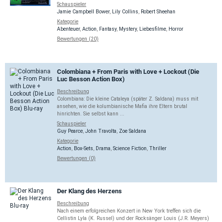
Schauspieler
Jamie Campbell Bower
,
Lily Collins
,
Robert Sheehan
Kategorie
Abenteuer
,
Action
,
Fantasy
,
Mystery
,
Liebesfilme
,
Horror
Bewertungen (20)
Colombiana + From Paris with Love + Lockout (Die
Luc Besson Action Box)
Beschreibung
Colombiana: Die kleine Cataleya (später Z. Saldana) muss mit
ansehen, wie die kolumbianische Mafia ihre Eltern brutal
hinrichten. Sie selbst kann ...
Schauspieler
Guy Pearce
,
John Travolta
,
Zoe Saldana
Kategorie
Action
,
Box-Sets
,
Drama
,
Science Fiction
,
Thriller
Bewertungen (0)
Der Klang des Herzens
Beschreibung
Nach einem erfolgreichen Konzert in New York treffen sich die
Cellistin Lyla (K. Russel) und der Rocksänger Louis (J.R. Meyers)