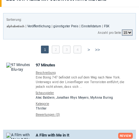
Sortierung:
alphabetisch
|
Veröffentlichung
|
günstigster Preis
|
Einstelldatum
|
FSK
Anzahl pro Seite
>
>>
1
2
3
4
97 Minutes
Beschreibung
Eine Boing 747 befindet sich auf dem Weg nach New York.
Unterwegs wird der Linienflieger von Terroristen entführt, die
jedoch nicht ahnen, dass sich ...
Schauspieler
Alec Baldwin
,
Jonathan Rhys Meyers
,
MyAnna Buring
Kategorie
Thriller
Bewertungen (0)
A Film with Me in It
REVIEW