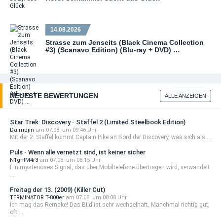
14.08.2026
Strasse zum Jenseits (Black Cinema Collection
#3) (Scanavo Edition) (Blu-ray + DVD) …
NEUESTE BEWERTUNGEN
ALLE ANZEIGEN
Star Trek: Discovery - Staffel 2 (Limited Steelbook Edition)
Daimajin
am 07.08. um 09:46 Uhr
Mit der 2. Staffel kommt Captain Pike an Bord der Discovery, was sich als ...
Puls - Wenn alle vernetzt sind, ist keiner sicher
N1ghtM4r3
am 07.08. um 08:15 Uhr
Ein mysteriöses Signal, das über Mobiltelefone übertragen wird, verwandelt
...
Freitag der 13. (2009) (Killer Cut)
TERMINATOR T-800er
am 07.08. um 08:08 Uhr
Ich mag das Remake! Das Bild ist sehr wechselhaft. Manchmal richtig gut,
oft ...