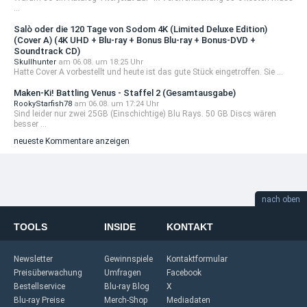
...
Salò oder die 120 Tage von Sodom 4K (Limited Deluxe Edition)
(Cover A) (4K UHD + Blu-ray + Bonus Blu-ray + Bonus-DVD +
Soundtrack CD)
Skullhunter
am 06.08. um 18:25 Uhr
Hatte Cover A vorbestellt und heute ist das gute Stück eingetroffen. Sie ...
Maken-Ki! Battling Venus - Staffel 2 (Gesamtausgabe)
RookyStarfish78
am 06.08. um 17:24 Uhr
Sind leider nur zwei 25GB (Einschichtige) Blu Rays. 50 GB Discs wären
besser ...
neueste Kommentare anzeigen
nach oben
TOOLS
INSIDE
KONTAKT
Newsletter
Gewinnspiele
Kontaktformular
Preisüberwachung
Umfragen
Facebook
Bestellservice
Blu-ray Blog
X
Blu-ray Preise
Merch-Shop
Mediadaten