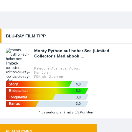
BLU-RAY FILM TIPP
Monty Python auf hoher See (Limited
Collector's Mediabook …
Kategorie:
Abenteuer
,
Action
,
Komödien
FSK:
ab 12 Jahren
Story
4,0
Bildqualität
5,0
Tonqualität
3,0
Extras
2,0
1
Bewertung(en)
mit ø 3,5 Punkten
FILM SUCHEN