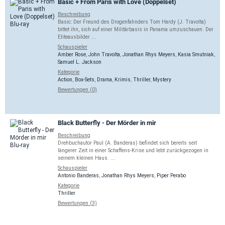
Basic + From Paris with Love (Doppelset)
Beschreibung
Basic: Der Freund des Drogenfahnders Tom Hardy (J. Travolta)
bittet ihn, sich auf einer Militärbasis in Panama umzuschauen. Der
Eliteausbilder ...
Schauspieler
Amber Rose
,
John Travolta
,
Jonathan Rhys Meyers
,
Kasia Smutniak
,
Samuel L. Jackson
Kategorie
Action
,
Box-Sets
,
Drama
,
Krimis
,
Thriller
,
Mystery
Bewertungen (0)
Black Butterfly - Der Mörder in mir
Beschreibung
Drehbuchautor Paul (A. Banderas) befindet sich bereits seit
längerer Zeit in einer Schaffens-Krise und lebt zurückgezogen in
seinem kleinen Haus. ...
Schauspieler
Antonio Banderas
,
Jonathan Rhys Meyers
,
Piper Perabo
Kategorie
Thriller
Bewertungen (3)