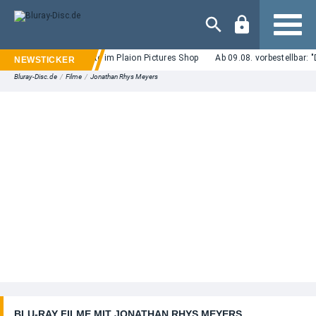
Navigation
Neue Blu-ray Angebote im Plaion Pictures Shop
Ab 09.08. vorbestellbar: 
Bluray-Disc.de
/
Filme
/
Jonathan Rhys Meyers
BLU-RAY FILME MIT JONATHAN RHYS MEYERS