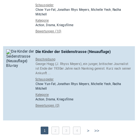
Schauspieler
Chow Yun-Fat
,
Jonathan Rhys Meyers
,
Michelle Yeoh
,
Radha
Mitchell
Kategorie
Action
,
Drama
,
Kriegsfilme
Bewertungen (10)
Die Kinder der Seidenstrasse (Neuauflage)
Beschreibung
George Hogg (J. Rhyss Meyers), ein junger, britischer Journalist
ist Ende der 1930er Jahre nach Nanking gereist. Kurz nach seiner
Ankunft ...
Schauspieler
Chow Yun-Fat
,
Jonathan Rhys Meyers
,
Michelle Yeoh
,
Radha
Mitchell
Kategorie
Action
,
Drama
,
Kriegsfilme
Bewertungen (0)
>
>>
1
2
3
4