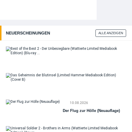
NEUERSCHEINUNGEN
ALLE ANZEIGEN
Bes
Bes
Un
(Wa
Li
Me
Da
Edi
Ge
ra
der
Blu
10.08.2026
(Li
Ha
Der Flug zur Hölle (Neuauflage)
Me
Edi
(Co