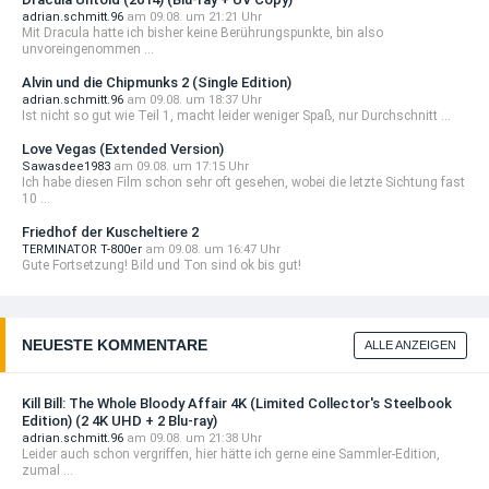
adrian.schmitt.96
am 09.08. um 21:21 Uhr
Mit Dracula hatte ich bisher keine Berührungspunkte, bin also
unvoreingenommen ...
Alvin und die Chipmunks 2 (Single Edition)
adrian.schmitt.96
am 09.08. um 18:37 Uhr
Ist nicht so gut wie Teil 1, macht leider weniger Spaß, nur Durchschnitt ...
Love Vegas (Extended Version)
Sawasdee1983
am 09.08. um 17:15 Uhr
Ich habe diesen Film schon sehr oft gesehen, wobei die letzte Sichtung fast
10 ...
Friedhof der Kuscheltiere 2
TERMINATOR T-800er
am 09.08. um 16:47 Uhr
Gute Fortsetzung! Bild und Ton sind ok bis gut!
NEUESTE KOMMENTARE
ALLE ANZEIGEN
Kill Bill: The Whole Bloody Affair 4K (Limited Collector's Steelbook
Edition) (2 4K UHD + 2 Blu-ray)
adrian.schmitt.96
am 09.08. um 21:38 Uhr
Leider auch schon vergriffen, hier hätte ich gerne eine Sammler-Edition,
zumal ...