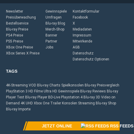
Newsletter
Gewinnspiele
Kontaktformular
Preisüberwachung
Umfragen
Facebook
Bestellservice
Blu-ray Blog
X
Blu-ray Preise
Merch-Shop
Mediadaten
PS4 Preise
Banner
Impressum
PS5 Preise
Partner
Mitwirkende
XBox One Preise
Jobs
AGB
XBox Series X Preise
Datenschutz
Datenschutz Optionen
TAGS
4K-Streaming
VOD
Blu-ray Charts
Spielkonsolen
Blu-ray Preisvergleich
PlayStation 3
HD Filme
Ultra HD
Gewinnspiele
Blu-ray Reviews
Blu-ray
Player Test
Blu-ray Player
BD-Live
Playstation 4
Blu-ray 3D
Video on
Demand
4K UHD
Xbox One
Trailer
Konsolen
Streaming
Blu-ray Shop
Blu-ray Importe
JETZT ONLINE
RSS FEEDS