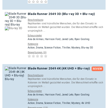
Blade Runner 2049 3D (Blu-ray 3D + Blu-ray)
Beschreibung
Replikanten sind künstliche Menschen, die für den Einsatz in
Kolonien im Weltall gezüchtet wurden. Die Menschheit erhoffte sich
ursprünglich ...
Schauspieler
Ana de Armas
,
Harrison Ford
,
Jared Leto
,
Ryan Gosling
Kategorie
Action
,
Drama
,
Science Fiction
,
Thriller
,
Mystery
,
Blu-ray 3D
Bewertungen (6)
Blade Runner 2049 4K (4K UHD + Blu-ray)
REVIEW
Beschreibung
Replikanten sind künstliche Menschen, die für den Einsatz in
Kolonien im Weltall gezüchtet wurden. Die Menschheit erhoffte sich
ursprünglich ...
Schauspieler
Ana de Armas
,
Harrison Ford
,
Jared Leto
,
Ryan Gosling
Kategorie
Action
,
Drama
,
Science Fiction
,
Thriller
,
Mystery
,
4k UHD
Bewertungen (13)