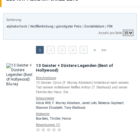
Sortierung:
alphabetisch
|
Veröffentlichung
|
günstigster Preis
|
Einstelldatum
|
FSK
Anzahl pro Seite
>
>>
1
2
3
4
5
13 Geister + Düstere Legenden (Best of
Hollywood)
Beschreibung
13 Geister: Cyrus (F. Murray Abraham) hinterlässt nach seinem
Tod seinem mittellosen Neffen Arthur (T. Shalhoub) und seiner
Familie das Haus. Die ...
Schauspieler
Alicia Witt
,
F. Murray Abraham
,
Jared Leto
,
Rebecca Gayheart
,
Shannon Elizabeth
,
Tony Shalhoub
Kategorie
Box-Sets
,
Thriller
,
Horror
Bewertungen (2)