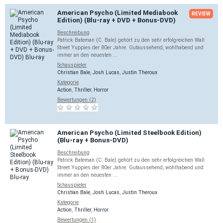
American Psycho (Limited Mediabook
REVIEW
Edition) (Blu-ray + DVD + Bonus-DVD)
Beschreibung
Patrick Bateman (C. Bale) gehört zu den sehr erfolgreichen Wall
Street Yuppies der 80er Jahre. Gutaussehend, wohlhabend und
immer an den neuesten ...
Schauspieler
Christian Bale
,
Josh Lucas
,
Justin Theroux
Kategorie
Action
,
Thriller
,
Horror
Bewertungen (2)
American Psycho (Limited Steelbook Edition)
(Blu-ray + Bonus-DVD)
Beschreibung
Patrick Bateman (C. Bale) gehört zu den sehr erfolgreichen Wall
Street Yuppies der 80er Jahre. Gutaussehend, wohlhabend und
immer an den neuesten ...
Schauspieler
Christian Bale
,
Josh Lucas
,
Justin Theroux
Kategorie
Action
,
Thriller
,
Horror
Bewertungen (1)