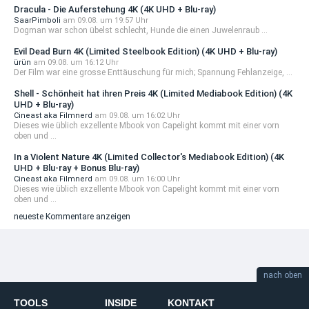
Dracula - Die Auferstehung 4K (4K UHD + Blu-ray)
SaarPimboli
am 09.08. um 19:57 Uhr
Dogman war schon übelst schlecht, Hunde die einen Juwelenraub ...
Evil Dead Burn 4K (Limited Steelbook Edition) (4K UHD + Blu-ray)
ürün
am 09.08. um 16:12 Uhr
Der Film war eine grosse Enttäuschung für mich; Spannung Fehlanzeige, ...
Shell - Schönheit hat ihren Preis 4K (Limited Mediabook Edition) (4K
UHD + Blu-ray)
Cineast aka Filmnerd
am 09.08. um 16:02 Uhr
Dieses wie üblich exzellente Mbook von Capelight kommt mit einer vorn
oben und ...
In a Violent Nature 4K (Limited Collector's Mediabook Edition) (4K
UHD + Blu-ray + Bonus Blu-ray)
Cineast aka Filmnerd
am 09.08. um 16:00 Uhr
Dieses wie üblich exzellente Mbook von Capelight kommt mit einer vorn
oben und ...
neueste Kommentare anzeigen
nach oben
TOOLS
INSIDE
KONTAKT