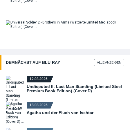
Uni
Sol
Bro
in
(Wa
Li
Uni
Me
Sol
Edi
Bro
(C
in
(Wa
Li
Me
DEMNÄCHST AUF BLU‑RAY
ALLE ANZEIGEN
Edi
(C
12.08.2026
Undisputed II: Last Man Standing (Limited Steel
Premium Book Edition) (Cover D) …
13.08.2026
Agatha und der Fluch von Ischtar