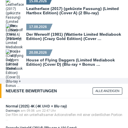
15.08.2026
Leatherface (2017) (gekürzte Fassung) (Limited
Hartbox Edition) (Cover A) (2 Blu-ray)
17.08.2026
Der Werwolf (1981) (Wattierte Limited Mediabook
Edition) (Crazy Gold Edition) (Cover …
20.08.2026
House of Flying Daggers (Limited Mediabook
Edition) (Cover D) (Blu-ray + Bonus …
NEUESTE BEWERTUNGEN
ALLE ANZEIGEN
Normal (2025) 4K (4K UHD + Blu-ray)
Daimajin
am 09.08. um 22:47 Uhr
Der Film ist ein unterhaltsamer Actionstreifen mit einer ordentlichen Portion
...
Dracula Untold (2014) (Blu-ray + UV Copy)