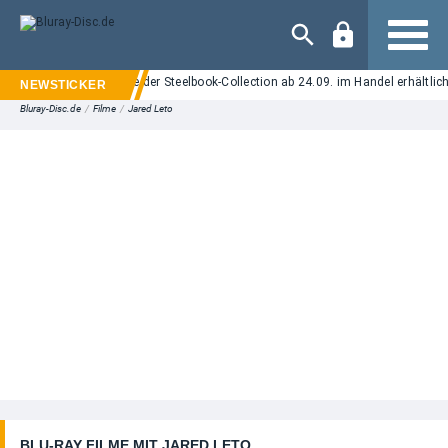
Navigation
 Blu-ray: Neuauflage der Steelbook-Collection ab 24.09. im Handel erhältlich -
Bluray-Disc.de
/
Filme
/
Jared Leto
BLU-RAY FILME MIT JARED LETO