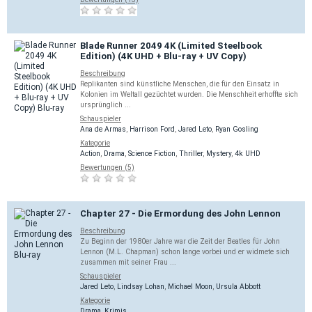
Blade Runner 2049 4K (Limited Steelbook
Edition) (4K UHD + Blu-ray + UV Copy)
Beschreibung
Replikanten sind künstliche Menschen, die für den Einsatz in
Kolonien im Weltall gezüchtet wurden. Die Menschheit erhoffte sich
ursprünglich ...
Schauspieler
Ana de Armas
,
Harrison Ford
,
Jared Leto
,
Ryan Gosling
Kategorie
Action
,
Drama
,
Science Fiction
,
Thriller
,
Mystery
,
4k UHD
Bewertungen (5)
Chapter 27 - Die Ermordung des John Lennon
Beschreibung
Zu Beginn der 1980er Jahre war die Zeit der Beatles für John
Lennon (M.L. Chapman) schon lange vorbei und er widmete sich
zusammen mit seiner Frau ...
Schauspieler
Jared Leto
,
Lindsay Lohan
,
Michael Moon
,
Ursula Abbott
Kategorie
Drama
,
Krimis