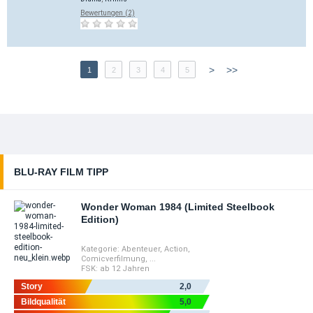
Bewertungen (2)
>
>>
1
2
3
4
5
BLU-RAY FILM TIPP
Wonder Woman 1984 (Limited Steelbook
Edition)
Kategorie:
Abenteuer
,
Action
,
Comicverfilmung
, ...
FSK:
ab 12 Jahren
Story
2,0
Bildqualität
5,0