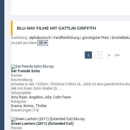
BLU-RAY FILME MIT GATTLIN GRIFFITH
Sortierung:
alphabetisch
|
Veröffentlichung
|
günstigster Preis
|
Einstellda
Anzahl pro Seite
>
>>
1
2
Der fremde Sohn
Review
Beschreibung
Amerika in den 1920ern. Christine Collins (A. Jolie) ist eine gewöhnliche An
lebt mit ihrem Sohn Walter (G. ...
Schauspieler
Amy Ryan
,
Angelina Jolie
,
Colm Feore
Kategorie
Drama
,
Krimis
,
Thriller
Bewertungen (74)
Green Lantern (2011) (Extended Cut)
Review