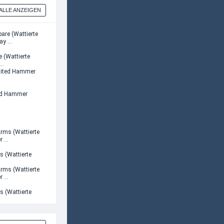
ALLE ANZEIGEN
e (Wattierte
 …
ted Hammer
s (Wattierte
…
s (Wattierte
…