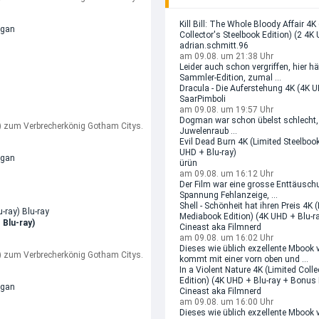
Kill Bill: The Whole Bloody Affair 4K
ogan
Collector's Steelbook Edition) (2 4K
adrian.schmitt.96
am 09.08. um 21:38 Uhr
Leider auch schon vergriffen, hier hä
Sammler-Edition, zumal ...
Dracula - Die Auferstehung 4K (4K U
SaarPimboli
am 09.08. um 19:57 Uhr
Dogman war schon übelst schlecht,
x) zum Verbrecherkönig Gotham Citys.
Juwelenraub ...
Evil Dead Burn 4K (Limited Steelbook
UHD + Blu-ray)
ogan
ürün
am 09.08. um 16:12 Uhr
Der Film war eine grosse Enttäuschu
Spannung Fehlanzeige, ...
Shell - Schönheit hat ihren Preis 4K 
Mediabook Edition) (4K UHD + Blu-r
 Blu-ray)
Cineast aka Filmnerd
am 09.08. um 16:02 Uhr
Dieses wie üblich exzellente Mbook 
x) zum Verbrecherkönig Gotham Citys.
kommt mit einer vorn oben und ...
In a Violent Nature 4K (Limited Coll
Edition) (4K UHD + Blu-ray + Bonus 
ogan
Cineast aka Filmnerd
am 09.08. um 16:00 Uhr
Dieses wie üblich exzellente Mbook 