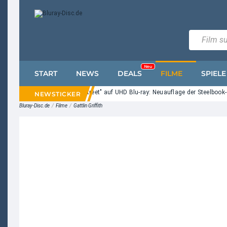
Neu
START
NEWS
DEALS
FILME
SPIELE
"Nightmare on Elm Street" auf UHD Blu-ray: Neuauflage der Steelbook-
Bluray-Disc.de
/
Filme
/
Gattlin Griffith