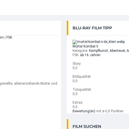
BLU-RAY FILM TIPP
tum
|
FSK
Mortal Kombat II
Kategorie:
Kampfkunst
,
Abenteuer
,
A
FSK:
ab 16 Jahren
Story
0,0
Bildqualität
0,0
gestellte, alleinerziehende Mutter und
Tonqualität
0,0
Extras
0,0
Bewertung(en)
mit ø 0,0 Punkten
FILM SUCHEN