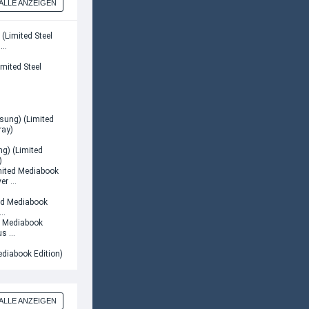
ALLE ANZEIGEN
imited Steel
ng) (Limited
)
ted Mediabook
 …
ediabook Edition)
ALLE ANZEIGEN