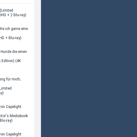
 (Limited
 UHD + 2 Blu-ray)
tte ich gerne eine
HD + Blu-ray)
 Hunde die einen
 Edition) (4K
ng für mich;
(Limited
ay)
von Capelight
ector's Mediabook
Blu-ray)
von Capelight