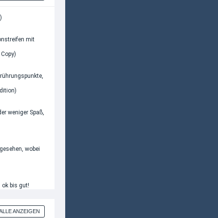
)
onstreifen mit
 Copy)
Berührungspunkte,
dition)
ider weniger Spaß,
 gesehen, wobei
 ok bis gut!
ALLE ANZEIGEN