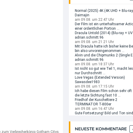
Normal (2025) 4K (4K UHD + Blu-ray
Daimajin
am 09.08. um 22:47 Uhr
Der Film ist ein unterhaltsamer Acti
einer ordentlichen Portion ...
Dracula Untold (2014) (Blu-ray + UV
adrian.schmitt.96
am 09.08. um 21:21 Uhr
Mit Dracula hatte ich bisher keine 
bin also unvoreingenommen ...
Alvin und die Chipmunks 2 (Single E
adrian.schmitt.96
am 09.08. um 18:37 Uhr
Ist nicht so gut wie Teil 1, macht le
nur Durchschnitt ...
Love Vegas (Extended Version)
Sawasdee1983
am 09.08. um 17:15 Uhr
Ich habe diesen Film schon sehr oft
die letzte Sichtung fast 10 ...
Friedhof der Kuscheltiere 2
TERMINATOR T-800er
am 09.08. um 16:47 Uhr
Gute Fortsetzung! Bild und Ton sind
NEUESTE KOMMENTARE
x) zum Verbrecherkönig Gotham Citys.