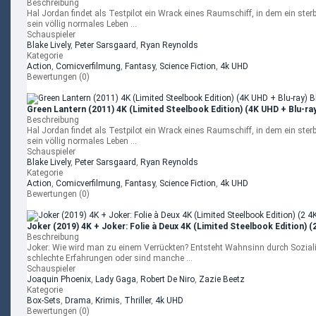
Beschreibung
Hal Jordan findet als Testpilot ein Wrack eines Raumschiff, in dem ein ster
sein völlig normales Leben ...
Schauspieler
Blake Lively
,
Peter Sarsgaard
,
Ryan Reynolds
Kategorie
Action
,
Comicverfilmung
,
Fantasy
,
Science Fiction
,
4k UHD
Bewertungen (0)
Green Lantern (2011) 4K (Limited Steelbook Edition) (4K UHD + Blu-ra
Beschreibung
Hal Jordan findet als Testpilot ein Wrack eines Raumschiff, in dem ein ster
sein völlig normales Leben ...
Schauspieler
Blake Lively
,
Peter Sarsgaard
,
Ryan Reynolds
Kategorie
Action
,
Comicverfilmung
,
Fantasy
,
Science Fiction
,
4k UHD
Bewertungen (0)
Joker (2019) 4K + Joker: Folie à Deux 4K (Limited Steelbook Edition) (
Beschreibung
Joker: Wie wird man zu einem Verrückten? Entsteht Wahnsinn durch Sozial
schlechte Erfahrungen oder sind manche ...
Schauspieler
Joaquin Phoenix
,
Lady Gaga
,
Robert De Niro
,
Zazie Beetz
Kategorie
Box-Sets
,
Drama
,
Krimis
,
Thriller
,
4k UHD
Bewertungen (0)