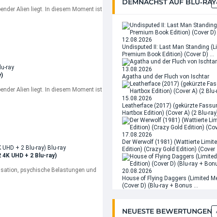
DEMNÄCHST AUF BLU‑RAY
bender Alien liegt. In diesem Moment ist
12.08.2026
Undisputed II: Last Man Standing (L
Premium Book Edition) (Cover D) …
13.08.2026
y)
Agatha und der Fluch von Ischtar
bender Alien liegt. In diesem Moment ist
15.08.2026
Leatherface (2017) (gekürzte Fassu
Hartbox Edition) (Cover A) (2 Blu-ray
17.08.2026
Der Werwolf (1981) (Wattierte Limi
Edition) (Crazy Gold Edition) (Cover
2 4K UHD + 2 Blu-ray)
isation, psychische Belastungen und
20.08.2026
House of Flying Daggers (Limited M
(Cover D) (Blu-ray + Bonus …
NEUESTE BEWERTUNGEN