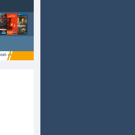
stell- und Kaufcharts vom Juli 2026
Neue Blu-ray Angebote im Plaion Pictur