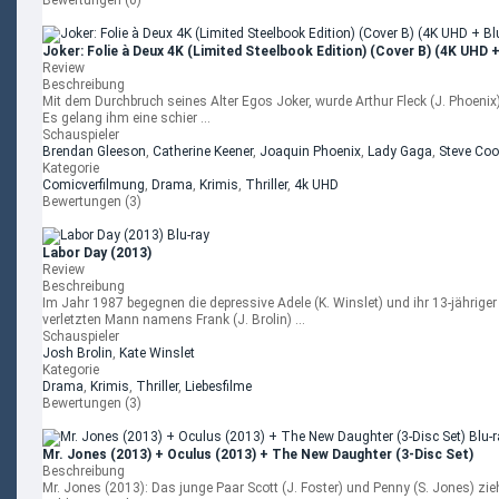
Bewertungen (0)
Joker: Folie à Deux 4K (Limited Steelbook Edition) (Cover B) (4K UHD +
Review
Beschreibung
Mit dem Durchbruch seines Alter Egos Joker, wurde Arthur Fleck (J. Phoeni
Es gelang ihm eine schier ...
Schauspieler
Brendan Gleeson
,
Catherine Keener
,
Joaquin Phoenix
,
Lady Gaga
,
Steve Co
Kategorie
Comicverfilmung
,
Drama
,
Krimis
,
Thriller
,
4k UHD
Bewertungen (3)
Labor Day (2013)
Review
Beschreibung
Im Jahr 1987 begegnen die depressive Adele (K. Winslet) und ihr 13-jähriger 
verletzten Mann namens Frank (J. Brolin) ...
Schauspieler
Josh Brolin
,
Kate Winslet
Kategorie
Drama
,
Krimis
,
Thriller
,
Liebesfilme
Bewertungen (3)
Mr. Jones (2013) + Oculus (2013) + The New Daughter (3-Disc Set)
Beschreibung
Mr. Jones (2013): Das junge Paar Scott (J. Foster) und Penny (S. Jones) zieh