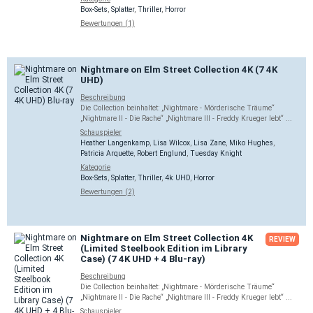
Box-Sets
,
Splatter
,
Thriller
,
Horror
Bewertungen (1)
Nightmare on Elm Street Collection 4K (7 4K
UHD)
Beschreibung
Die Collection beinhaltet: „Nightmare - Mörderische Träume“
„Nightmare II - Die Rache“ „Nightmare III - Freddy Krueger lebt“ ...
Schauspieler
Heather Langenkamp
,
Lisa Wilcox
,
Lisa Zane
,
Miko Hughes
,
Patricia Arquette
,
Robert Englund
,
Tuesday Knight
Kategorie
Box-Sets
,
Splatter
,
Thriller
,
4k UHD
,
Horror
Bewertungen (2)
Nightmare on Elm Street Collection 4K
REVIEW
(Limited Steelbook Edition im Library
Case) (7 4K UHD + 4 Blu-ray)
Beschreibung
Die Collection beinhaltet: „Nightmare - Mörderische Träume“
„Nightmare II - Die Rache“ „Nightmare III - Freddy Krueger lebt“ ...
Schauspieler