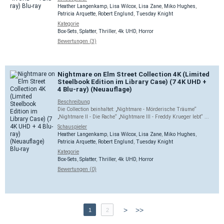
Heather Langenkamp
,
Lisa Wilcox
,
Lisa Zane
,
Miko Hughes
,
Patricia Arquette
,
Robert Englund
,
Tuesday Knight
Kategorie
Box-Sets
,
Splatter
,
Thriller
,
4k UHD
,
Horror
Bewertungen (3)
Nightmare on Elm Street Collection 4K (Limited
Steelbook Edition im Library Case) (7 4K UHD +
4 Blu-ray) (Neuauflage)
Beschreibung
Die Collection beinhaltet: „Nightmare - Mörderische Träume“
„Nightmare II - Die Rache“ „Nightmare III - Freddy Krueger lebt“ ...
Schauspieler
Heather Langenkamp
,
Lisa Wilcox
,
Lisa Zane
,
Miko Hughes
,
Patricia Arquette
,
Robert Englund
,
Tuesday Knight
Kategorie
Box-Sets
,
Splatter
,
Thriller
,
4k UHD
,
Horror
Bewertungen (0)
>
>>
1
2