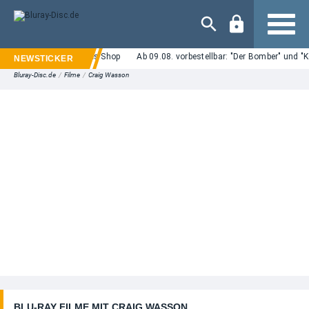
Navigation
ote im Plaion Pictures Shop
Ab 09.08. vorbestellbar: "Der Bomber" und "Kein
Bluray-Disc.de
/
Filme
/
Craig Wasson
BLU-RAY FILME MIT CRAIG WASSON