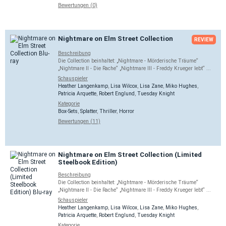
Bewertungen (0)
Nightmare on Elm Street Collection
REVIEW
Beschreibung
Die Collection beinhaltet: „Nightmare - Mörderische Träume“
„Nightmare II - Die Rache“ „Nightmare III - Freddy Krueger lebt“ ...
Schauspieler
Heather Langenkamp
,
Lisa Wilcox
,
Lisa Zane
,
Miko Hughes
,
Patricia Arquette
,
Robert Englund
,
Tuesday Knight
Kategorie
Box-Sets
,
Splatter
,
Thriller
,
Horror
Bewertungen (11)
Nightmare on Elm Street Collection (Limited
Steelbook Edition)
Beschreibung
Die Collection beinhaltet: „Nightmare - Mörderische Träume“
„Nightmare II - Die Rache“ „Nightmare III - Freddy Krueger lebt“ ...
Schauspieler
Heather Langenkamp
,
Lisa Wilcox
,
Lisa Zane
,
Miko Hughes
,
Patricia Arquette
,
Robert Englund
,
Tuesday Knight
Kategorie