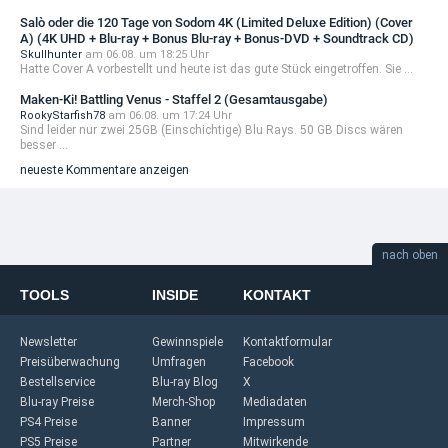
Salò oder die 120 Tage von Sodom 4K (Limited Deluxe Edition) (Cover
A) (4K UHD + Blu-ray + Bonus Blu-ray + Bonus-DVD + Soundtrack CD)
Skullhunter
am 06.08. um 18:25 Uhr
Hatte Cover A vorbestellt und heute ist das gute Stück eingetroffen. Sie ...
Maken-Ki! Battling Venus - Staffel 2 (Gesamtausgabe)
RookyStarfish78
am 06.08. um 17:24 Uhr
Sind leider nur zwei 25GB (Einschichtige) Blu Rays. 50 GB Discs wären
besser ...
neueste Kommentare anzeigen
nach oben
TOOLS
INSIDE
KONTAKT
Newsletter
Gewinnspiele
Kontaktformular
Preisüberwachung
Umfragen
Facebook
Bestellservice
Blu-ray Blog
X
Blu-ray Preise
Merch-Shop
Mediadaten
PS4 Preise
Banner
Impressum
PS5 Preise
Partner
Mitwirkende