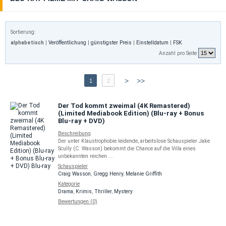
Sortierung:
alphabetisch
|
Veröffentlichung
|
günstigster Preis
|
Einstelldatum
|
FSK
Anzahl pro Seite
>
>>
1
2
Der Tod kommt zweimal (4K Remastered)
(Limited Mediabook Edition) (Blu-ray + Bonus
Blu-ray + DVD)
Beschreibung
Der unter Klaustrophobie leidende, arbeitslose Schauspieler Jake
Scully (C. Wasson) bekommt die Chance auf die Villa eines
unbekannten reichen ...
Schauspieler
Craig Wasson
,
Gregg Henry
,
Melanie Griffith
Kategorie
Drama
,
Krimis
,
Thriller
,
Mystery
Bewertungen (0)