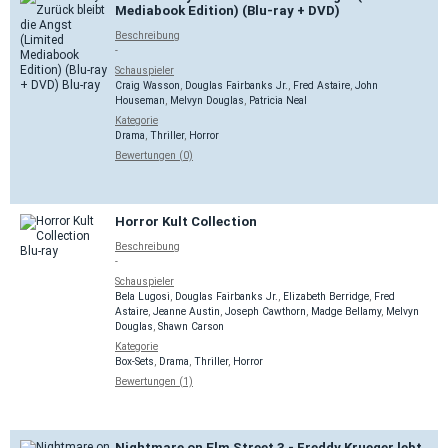
Mediabook Edition) (Blu-ray + DVD)
Beschreibung
-
Schauspieler
Craig Wasson
,
Douglas Fairbanks Jr.
,
Fred Astaire
,
John
Houseman
,
Melvyn Douglas
,
Patricia Neal
Kategorie
Drama
,
Thriller
,
Horror
Bewertungen (0)
Horror Kult Collection
Beschreibung
-
Schauspieler
Bela Lugosi
,
Douglas Fairbanks Jr.
,
Elizabeth Berridge
,
Fred
Astaire
,
Jeanne Austin
,
Joseph Cawthorn
,
Madge Bellamy
,
Melvyn
Douglas
,
Shawn Carson
Kategorie
Box-Sets
,
Drama
,
Thriller
,
Horror
Bewertungen (1)
Nightmare on Elm Street 3 - Freddy Krueger lebt