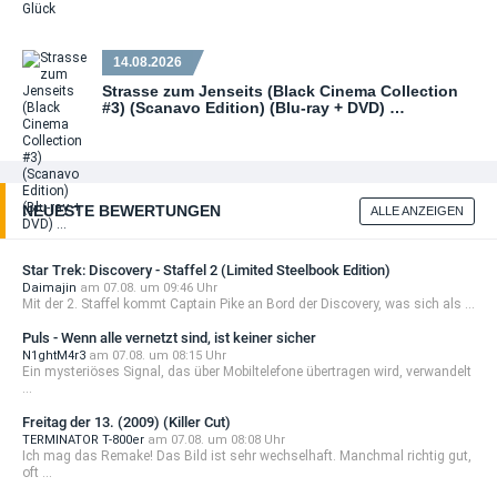
14.08.2026
Strasse zum Jenseits (Black Cinema Collection
#3) (Scanavo Edition) (Blu-ray + DVD) …
NEUESTE BEWERTUNGEN
ALLE ANZEIGEN
Star Trek: Discovery - Staffel 2 (Limited Steelbook Edition)
Daimajin
am 07.08. um 09:46 Uhr
Mit der 2. Staffel kommt Captain Pike an Bord der Discovery, was sich als ...
Puls - Wenn alle vernetzt sind, ist keiner sicher
N1ghtM4r3
am 07.08. um 08:15 Uhr
Ein mysteriöses Signal, das über Mobiltelefone übertragen wird, verwandelt
...
Freitag der 13. (2009) (Killer Cut)
TERMINATOR T-800er
am 07.08. um 08:08 Uhr
Ich mag das Remake! Das Bild ist sehr wechselhaft. Manchmal richtig gut,
oft ...