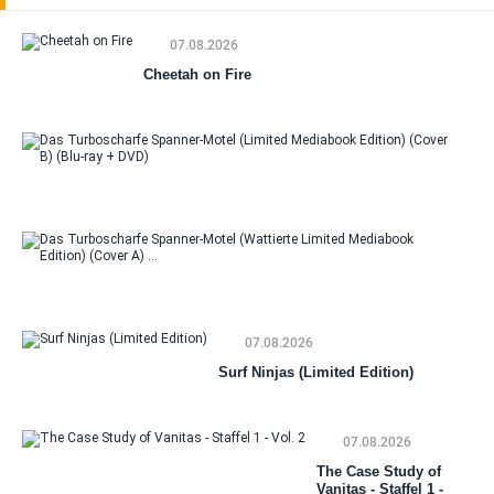
07.08.2026
Cheetah on Fire
Da
Tu
Sp
Mo
(Li
Me
Da
Edi
Tu
(Co
Sp
(Bl
Mo
DV
07.08.2026
(Wa
Li
Surf Ninjas (Limited Edition)
Me
Edi
(C
07.08.2026
The Case Study of
Vanitas - Staffel 1 -