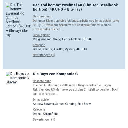
Der Tod kommt zweimal 4K (Limited Steelbook
Edition) (4K UHD + Blu-ray)
Beschreibung
Der unter Klaustrophobie leidende, arbeitslose Schauspieler Jake
Scully (C. Wasson) bekommt die Chance auf die Villa eines
unbekannten reichen ...
Schauspieler
Craig Wasson
,
Gregg Henry
,
Melanie Griffith
Kategorie
Drama
,
Krimis
,
Thriller
,
Mystery
,
4k UHD
Bewertungen (1)
Die Boys von Kompanie C
Beschreibung
In einer Ausbildungsstätte in San Diego werden die jungen
Rekruten des US-Marinekorps auf den Ernstfall vorbereiten. Doch
egal wie hart die ...
Schauspieler
Andrew Stevens
,
James Canning
,
Stan Shaw
Kategorie
Drama
,
Kriegsfilme
Bewertungen (1)