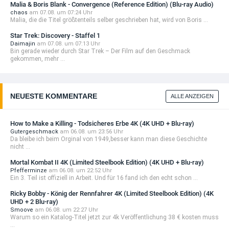
Malia & Boris Blank - Convergence (Reference Edition) (Blu-ray Audio)
chaos
am 07.08. um 07:24 Uhr
Malia, die die Titel größtenteils selber geschrieben hat, wird von Boris ...
Star Trek: Discovery - Staffel 1
Daimajin
am 07.08. um 07:13 Uhr
Bin gerade wieder durch Star Trek – Der Film auf den Geschmack
gekommen, mehr ...
NEUESTE KOMMENTARE
ALLE ANZEIGEN
How to Make a Killing - Todsicheres Erbe 4K (4K UHD + Blu-ray)
Gutergeschmack
am 06.08. um 23:56 Uhr
Da bleibe ich beim Orginal von 1949,besser kann man diese Geschichte
nicht ...
Mortal Kombat II 4K (Limited Steelbook Edition) (4K UHD + Blu-ray)
Pfefferminze
am 06.08. um 22:52 Uhr
Ein 3. Teil ist offiziell in Arbeit. Und für 16 fand ich den echt schon ...
Ricky Bobby - König der Rennfahrer 4K (Limited Steelbook Edition) (4K
UHD + 2 Blu-ray)
Smoove
am 06.08. um 22:27 Uhr
Warum so ein Katalog-Titel jetzt zur 4k Veröffentlichung 38 € kosten muss
...