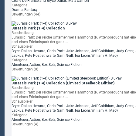
Cécile De France and Bryce Dallas
,
Matt Damon
Kategorie
Drama
,
Fantasy
Bewertungen (44)
Jurassic Park (1-4) Collection
Beschreibung
Jurassic Park: Der reiche Unternehmer Hammond (R. Attenborough) hat eine 
dort einen Erlebnispark der ganz ...
Schauspieler
Bryce Dallas Howard
,
Chris Pratt
,
Jake Johnson
,
Jeff Goldblum
,
Judy Greer
,
Lapkus
,
Pete Postlethwaite
,
Sam Neill
,
Tea Leoni
,
William H. Macy
Kategorie
Abenteuer
,
Action
,
Box-Sets
,
Science Fiction
Bewertungen (0)
Jurassic Park (1-4) Collection (Limited Steelbook Edition)
Beschreibung
Jurassic Park: Der reiche Unternehmer Hammond (R. Attenborough) hat eine 
dort einen Erlebnispark der ganz ...
Schauspieler
Bryce Dallas Howard
,
Chris Pratt
,
Jake Johnson
,
Jeff Goldblum
,
Judy Greer
,
Lapkus
,
Pete Postlethwaite
,
Sam Neill
,
Tea Leoni
,
William H. Macy
Kategorie
Abenteuer
,
Action
,
Box-Sets
,
Science Fiction
Bewertungen (4)