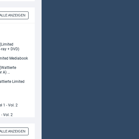
ALLE ANZEIGEN
imited Mediabook
ttierte Limited
- Vol. 2
ALLE ANZEIGEN