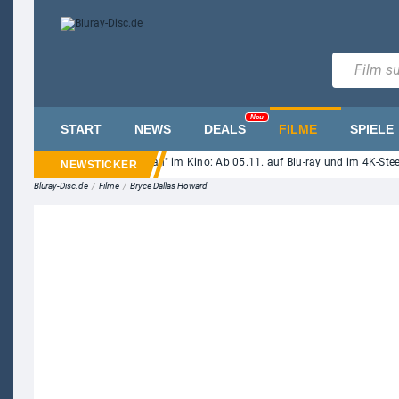
Neu
START
NEWS
DEALS
FILME
SPIELE
-Roth-Horror "Ice Cream Man" im Kino: Ab 05.11. auf Blu-ray und im 4K-Steelbo
Bluray-Disc.de
/
Filme
/
Bryce Dallas Howard