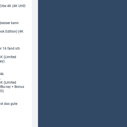
s Erbe 4K (4K UHD
,besser kann
ook Edition) (4K
für 16 fand ich
4K (Limited
ay)
 4k
.
K (Limited
 Blu-ray + Bonus
CD)
ist das gute