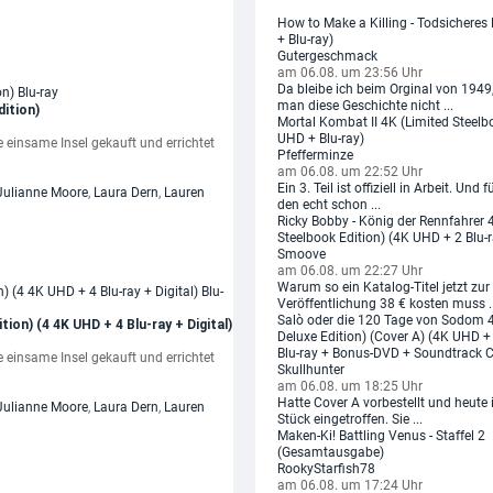
How to Make a Killing - Todsichere
+ Blu-ray)
Gutergeschmack
am 06.08. um 23:56 Uhr
Da bleibe ich beim Orginal von 1949
man diese Geschichte nicht ...
dition)
Mortal Kombat II 4K (Limited Steelb
UHD + Blu-ray)
einsame Insel gekauft und errichtet
Pfefferminze
am 06.08. um 22:52 Uhr
Ein 3. Teil ist offiziell in Arbeit. Und 
Julianne Moore
,
Laura Dern
,
Lauren
den echt schon ...
Ricky Bobby - König der Rennfahrer 
Steelbook Edition) (4K UHD + 2 Blu-r
Smoove
am 06.08. um 22:27 Uhr
Warum so ein Katalog-Titel jetzt zur
Veröffentlichung 38 € kosten muss ..
Salò oder die 120 Tage von Sodom 4
ion) (4 4K UHD + 4 Blu-ray + Digital)
Deluxe Edition) (Cover A) (4K UHD +
Blu-ray + Bonus-DVD + Soundtrack 
einsame Insel gekauft und errichtet
Skullhunter
am 06.08. um 18:25 Uhr
Hatte Cover A vorbestellt und heute 
Julianne Moore
,
Laura Dern
,
Lauren
Stück eingetroffen. Sie ...
Maken-Ki! Battling Venus - Staffel 2
(Gesamtausgabe)
RookyStarfish78
am 06.08. um 17:24 Uhr