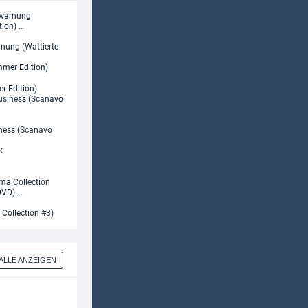
rnung (Wattierte
r Edition)
iness (Scanavo
Collection #3)
ALLE ANZEIGEN