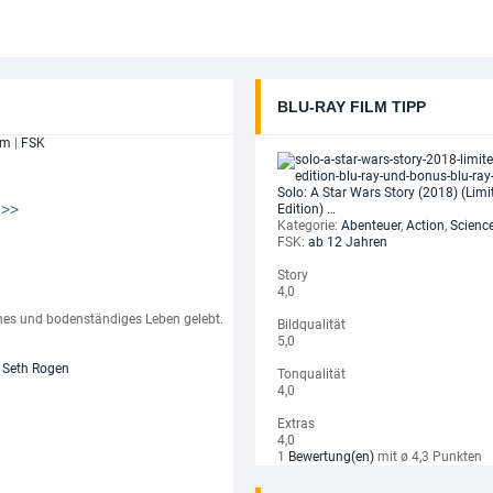
BLU-RAY FILM TIPP
um
|
FSK
Solo: A Star Wars Story (2018) (Lim
>>
Edition) …
Kategorie:
Abenteuer
,
Action
,
Science
FSK:
ab 12 Jahren
Story
4,0
enes und bodenständiges Leben gelebt.
Bildqualität
5,0
,
Seth Rogen
Tonqualität
4,0
Extras
4,0
1
Bewertung(en)
mit ø 4,3 Punkten