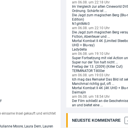
am 06.08. um 22:18 Uhr
Im Vergleich zur alten Cineworld DVD
Ordnung. Schärfe ist ...
Die Jagd zum magischen Berg (Blu-
Edition)
N1ghtM4r3
am 06.08. um 22:10 Uhr
Die Jagd zum magischen Berg versu
Fiction, Abenteuer und ...
Mortal Kombat II 4K (Limited Steelb
UHD + Blu-ray)
Ladydella
am 06.08. um 19:10 Uhr
Super Fortsetzung mit viel Action un
Super nur der Ton halt nicht ...
Freitag der 13. (2009) (Killer Cut)
TERMINATOR T-800er
am 06.08. um 19:03 Uhr
Ich mag das Remake! Das Bild ist se
Manchmal richtig gut, oft ...
Mortal Kombat II 4K (4K UHD + Blu-
Daimajin
am 06.08. um 18:54 Uhr
Der Film schließt an die Geschehniss
an und bietet eine ...
einsame Insel gekauft und errichtet
NEUESTE KOMMENTARE
Julianne Moore
,
Laura Dern
,
Lauren