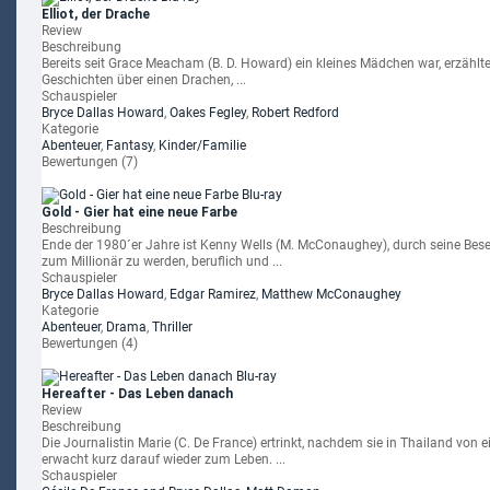
Elliot, der Drache
Review
Beschreibung
Bereits seit Grace Meacham (B. D. Howard) ein kleines Mädchen war, erzählte
Geschichten über einen Drachen, ...
Schauspieler
Bryce Dallas Howard
,
Oakes Fegley
,
Robert Redford
Kategorie
Abenteuer
,
Fantasy
,
Kinder/Familie
Bewertungen (7)
Gold - Gier hat eine neue Farbe
Beschreibung
Ende der 1980´er Jahre ist Kenny Wells (M. McConaughey), durch seine Bese
zum Millionär zu werden, beruflich und ...
Schauspieler
Bryce Dallas Howard
,
Edgar Ramirez
,
Matthew McConaughey
Kategorie
Abenteuer
,
Drama
,
Thriller
Bewertungen (4)
Hereafter - Das Leben danach
Review
Beschreibung
Die Journalistin Marie (C. De France) ertrinkt, nachdem sie in Thailand von
erwacht kurz darauf wieder zum Leben. ...
Schauspieler