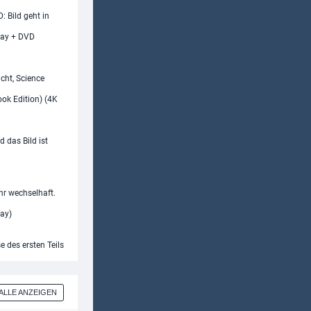
: Bild geht in
ray + DVD
cht, Science
ook Edition) (4K
d das Bild ist
hr wechselhaft.
ray)
e des ersten Teils
ALLE ANZEIGEN