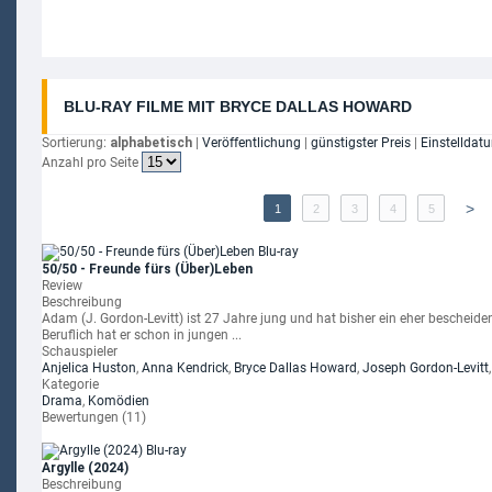
BLU-RAY FILME MIT BRYCE DALLAS HOWARD
Sortierung:
alphabetisch
|
Veröffentlichung
|
günstigster Preis
|
Einstelldat
Anzahl pro Seite
>
1
2
3
4
5
50/50 - Freunde fürs (Über)Leben
Review
Beschreibung
Adam (J. Gordon-Levitt) ist 27 Jahre jung und hat bisher ein eher bescheid
Beruflich hat er schon in jungen ...
Schauspieler
Anjelica Huston
,
Anna Kendrick
,
Bryce Dallas Howard
,
Joseph Gordon-Levitt
Kategorie
Drama
,
Komödien
Bewertungen (11)
Argylle (2024)
Beschreibung