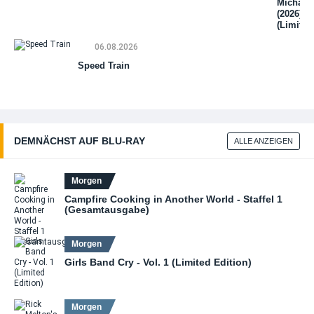
Michael
(2026) 4
(Limited
Steelbo
06.08.2026
Edition)
(4K UHD
Speed Train
+ Blu-ra
DEMNÄCHST AUF BLU‑RAY
ALLE ANZEIGEN
Morgen
Campfire Cooking in Another World - Staffel 1
(Gesamtausgabe)
Morgen
Girls Band Cry - Vol. 1 (Limited Edition)
Morgen