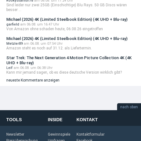
RookyStarfish78
am 06.08. um 17:24 Uhr
Sind leider nur zwei 25GB (Einschichtige) Blu Rays. 50 GB Discs wären
besser ...
Michael (2026) 4K (Limited Steelbook Edition) (4K UHD + Blu-ray)
garfield
am 06.08. um 16:47 Uhr
Von Amazon ohne schaden heute, 06.08.26 eingetroffen
Michael (2026) 4K (Limited Steelbook Edition) (4K UHD + Blu-ray)
Metzler89
am 06.08. um 07:54 Uhr
Amazon steht es noch auf 31.12. als Liefertermin.
Star Trek: The Next Generation 4 Motion Picture Collection 4K (4K
UHD + Blu-ray)
Leif
am 06.08. um 06:38 Uhr
Kann mir jemand sagen, ob es diese deutsche Version wirklich gibt?
neueste Kommentare anzeigen
nach oben
TOOLS
INSIDE
KONTAKT
Newsletter
Gewinnspiele
Kontaktformular
Preisüberwachung
Umfragen
Facebook