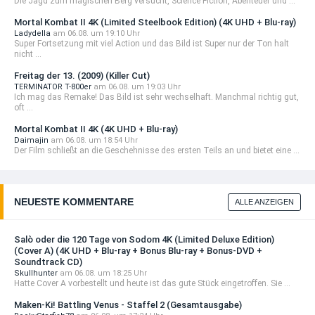
Die Jagd zum magischen Berg versucht, Science Fiction, Abenteuer und ...
Mortal Kombat II 4K (Limited Steelbook Edition) (4K UHD + Blu-ray)
Ladydella
am 06.08. um 19:10 Uhr
Super Fortsetzung mit viel Action und das Bild ist Super nur der Ton halt
nicht ...
Freitag der 13. (2009) (Killer Cut)
TERMINATOR T-800er
am 06.08. um 19:03 Uhr
Ich mag das Remake! Das Bild ist sehr wechselhaft. Manchmal richtig gut,
oft ...
Mortal Kombat II 4K (4K UHD + Blu-ray)
Daimajin
am 06.08. um 18:54 Uhr
Der Film schließt an die Geschehnisse des ersten Teils an und bietet eine ...
NEUESTE KOMMENTARE
ALLE ANZEIGEN
Salò oder die 120 Tage von Sodom 4K (Limited Deluxe Edition)
(Cover A) (4K UHD + Blu-ray + Bonus Blu-ray + Bonus-DVD +
Soundtrack CD)
Skullhunter
am 06.08. um 18:25 Uhr
Hatte Cover A vorbestellt und heute ist das gute Stück eingetroffen. Sie ...
Maken-Ki! Battling Venus - Staffel 2 (Gesamtausgabe)