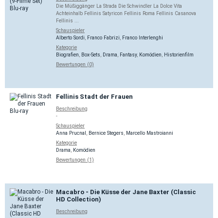
Die Müßiggänger La Strada Die Schwindler La Dolce Vita
Achteinhalb Fellinis Satyricon Fellinis Roma Fellinis Casanova
Fellinis ...
Schauspieler
Alberto Sordi
,
Franco Fabrizi
,
Franco Interlenghi
Kategorie
Biografien
,
Box-Sets
,
Drama
,
Fantasy
,
Komödien
,
Historienfilm
Bewertungen (0)
Fellinis Stadt der Frauen
Beschreibung
-
Schauspieler
Anna Prucnal
,
Bernice Stegers
,
Marcello Mastroianni
Kategorie
Drama
,
Komödien
Bewertungen (1)
Macabro - Die Küsse der Jane Baxter (Classic
HD Collection)
Beschreibung