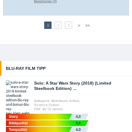
Bewertungen (0)
>
>>
1
2
3
BLU-RAY FILM TIPP
Solo: A Star Wars Story (2018) (Limited
Steelbook Edition) …
Kategorie:
Abenteuer
,
Action
,
Science Fiction
FSK:
ab 12 Jahren
Story
4,0
Bildqualität
5,0
Tonqualität
4,0