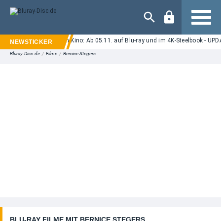
Navigation
or "Ice Cream Man" im Kino: Ab 05.11. auf Blu-ray und im 4K-Steelbook - UPDAT
Bluray-Disc.de
/
Filme
/
Bernice Stegers
BLU-RAY FILME MIT BERNICE STEGERS