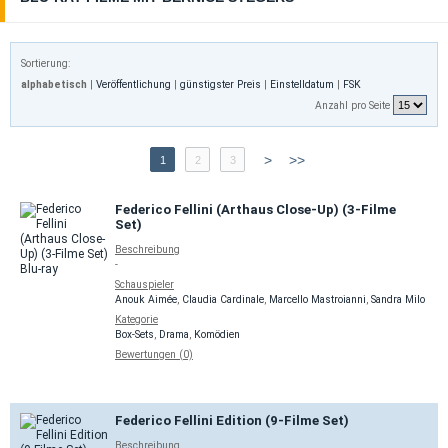
Sortierung:
alphabetisch
|
Veröffentlichung
|
günstigster Preis
|
Einstelldatum
|
FSK
Anzahl pro Seite
>
>>
1
2
3
Federico Fellini (Arthaus Close-Up) (3-Filme
Set)
Beschreibung
-
Schauspieler
Anouk Aimée
,
Claudia Cardinale
,
Marcello Mastroianni
,
Sandra Milo
Kategorie
Box-Sets
,
Drama
,
Komödien
Bewertungen (0)
Federico Fellini Edition (9-Filme Set)
Beschreibung