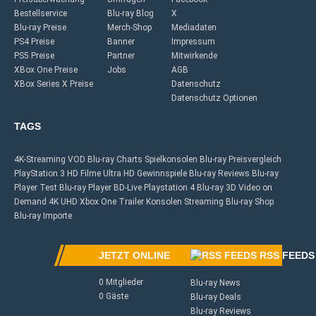
Bestellservice
Blu-ray Blog
X
Blu-ray Preise
Merch-Shop
Mediadaten
PS4 Preise
Banner
Impressum
PS5 Preise
Partner
Mitwirkende
XBox One Preise
Jobs
AGB
XBox Series X Preise
Datenschutz
Datenschutz Optionen
TAGS
4K-Streaming
VOD
Blu-ray Charts
Spielkonsolen
Blu-ray Preisvergleich
PlayStation 3
HD Filme
Ultra HD
Gewinnspiele
Blu-ray Reviews
Blu-ray
Player Test
Blu-ray Player
BD-Live
Playstation 4
Blu-ray 3D
Video on
Demand
4K UHD
Xbox One
Trailer
Konsolen
Streaming
Blu-ray Shop
Blu-ray Importe
JETZT ONLINE
RSS FEEDS
0 Mitglieder
Blu-ray News
0 Gäste
Blu-ray Deals
Blu-ray Reviews