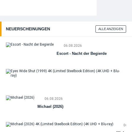
NEUERSCHEINUNGEN
ALLE ANZEIGEN
06.08.2026
Escort - Nacht der Begierde
Ey
Wi
Sh
(19
06.08.2026
(Li
St
Michael (2026)
Edi
(4
+ B
06.0