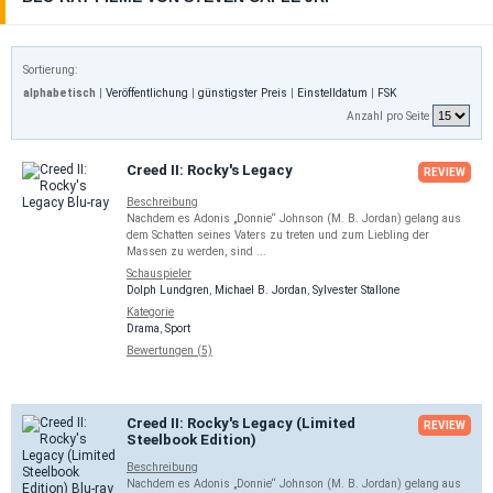
Sortierung:
alphabetisch
|
Veröffentlichung
|
günstigster Preis
|
Einstelldatum
|
FSK
Anzahl pro Seite
Creed II: Rocky's Legacy
REVIEW
Beschreibung
Nachdem es Adonis „Donnie“ Johnson (M. B. Jordan) gelang aus
dem Schatten seines Vaters zu treten und zum Liebling der
Massen zu werden, sind ...
Schauspieler
Dolph Lundgren
,
Michael B. Jordan
,
Sylvester Stallone
Kategorie
Drama
,
Sport
Bewertungen (5)
Creed II: Rocky's Legacy (Limited
REVIEW
Steelbook Edition)
Beschreibung
Nachdem es Adonis „Donnie“ Johnson (M. B. Jordan) gelang aus