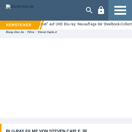
Navigation
"Nightmare on Elm Street" auf UHD Blu-ray: Neuauflage der Steelbook-Collect
Bluray-Disc.de
/
Filme
/
Steven Caple Jr.
BLU-RAY FILME VON STEVEN CAPLE JR.