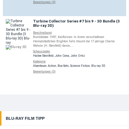
Bewertungen (0)
Turbine Collector Series #7 bis 9 - 3D Bundle (3
Blu-ray 3D)
Beschreibung
Bumblebee: 1987, Kalifornien: In ihrem verschlafenen
Heimatstädtchen Brighton Falls träumt die 17-jährige Charlie
Watson (H. Steinfeld) davon, ...
Schauspieler
Hailee Steinfeld
,
John Cena
,
John Ortiz
Kategorie
Abenteuer
,
Action
,
Box-Sets
,
Science Fiction
,
Blu-ray 3D
Bewertungen (0)
BLU-RAY FILM TIPP