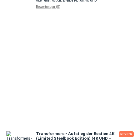
Abenteuer
,
Action
,
Science Fiction
,
4k UHD
Bewertungen (5)
Transformers - Aufstieg der Bestien 4K
REVIEW
(Limited Steelbook Edition) (4K UHD +