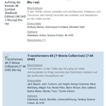
Blu-ray)
Beschreibung
In den 1990er Jahren schließen sich die Maximals, Predacons und
Terrorcons dem Kampf zwischen den Autobots und Decepticons
an, der mitten auf der ...
Schauspieler
Anthony Ramos
,
Dominique Fishback
,
Michelle Yeoh
Kategorie
Abenteuer
,
Action
,
Science Fiction
,
4k UHD
Bewertungen (1)
Transformers 4K (7-Movie Collection) (7 4K
UHD)
Beschreibung
Transformers: In den Tiefen des Alls ging vor vielen
Jahrhunderten im Krieg zwischen den friedlichen Autobots und
den teuflischen Descepticons der ...
Schauspieler
Jack Reynor
,
John Turturro
,
Jon Voight
,
Kelsey Grammer
,
Mark
Wahlberg
,
Megan Fox
,
Nicola Peltz
,
Rainn Wilson
,
Shia LaBeouf
,
Sophia Myles
,
Stanley Tucci
,
Tyrese Gibson
Kategorie
Abenteuer
,
Action
,
Box-Sets
,
Comicverfilmung
,
Fantasy
,
Science
Fiction
,
4k UHD