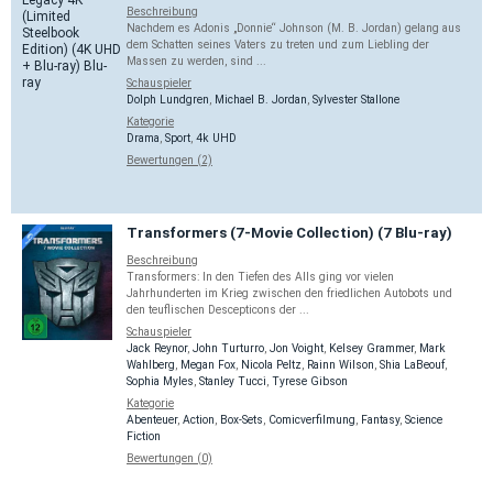
Beschreibung
Nachdem es Adonis „Donnie“ Johnson (M. B. Jordan) gelang aus
dem Schatten seines Vaters zu treten und zum Liebling der
Massen zu werden, sind ...
Schauspieler
Dolph Lundgren
,
Michael B. Jordan
,
Sylvester Stallone
Kategorie
Drama
,
Sport
,
4k UHD
Bewertungen (2)
Transformers (7-Movie Collection) (7 Blu-ray)
Beschreibung
Transformers: In den Tiefen des Alls ging vor vielen
Jahrhunderten im Krieg zwischen den friedlichen Autobots und
den teuflischen Descepticons der ...
Schauspieler
Jack Reynor
,
John Turturro
,
Jon Voight
,
Kelsey Grammer
,
Mark
Wahlberg
,
Megan Fox
,
Nicola Peltz
,
Rainn Wilson
,
Shia LaBeouf
,
Sophia Myles
,
Stanley Tucci
,
Tyrese Gibson
Kategorie
Abenteuer
,
Action
,
Box-Sets
,
Comicverfilmung
,
Fantasy
,
Science
Fiction
Bewertungen (0)