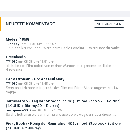
...
NEUESTE KOMMENTARE
ALLE ANZEIGEN
Medea (1969)
_Nobody_
am 08.08. um 17:42 Uhr
Ein Klassiker von PPP ...Wer? Pierre Paolo Pasolini ! ...Wer? Hast du taube ...
Greenland 2
TP1980
am 08.08. um 15:51 Uhr
Ich habe den Film sofort von meiner Wunschliste genommen. Habe Ihn
durch eine ...
Der Astronaut - Project Hail Mary
TP1980
am 08.08. um 15:45 Uhr
Sorry aber ich habe mir gerade den Film auf Prime Video angesehen (14
tägige ...
Terminator 2 - Tag der Abrechnung 4K (Limited Endo Skull Edition)
(4K UHD + Blu-ray 3D + Blu-ray)
freshprince2002
am 08.08. um 15:26 Uhr
Solche Edtionen würden normalerweise sofort weg sein, aber diesen ...
Ricky Bobby - König der Rennfahrer 4K (Limited Steelbook Edition)
(4K UHD + 2 Blu-ray)