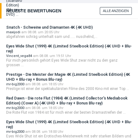
NEUESTE BEWERTUNGEN
ALLE ANZEIGEN
Snatch - Schweine und Diamanten 4K (4K UHD)
maxijodi
am 08.08. um 20:05 Uhr
abgefahren schräg unterhalt sam und...... nuschelnd,...
Eyes Wide Shut (1999) 4K (Limited Steelbook Edition) (4K UHD + Blu-
ray)
Vincent_vega84
am 08.08. um 19:51 Uhr
Für mich persönlich gehört Eyes Wide Shut zwar nicht zu den ganz
grossen ...
Prestige - Die Meister der Magie 4K (Limited Steelbook Edition) (4K
UHD + Blu-ray + Bonus Blu-ray)
mr-big2000
am 08.08. um 18:05 Uhr
Prestige ist einer der spektakulärsten Filme des 2000 Kino mit einer Top ...
Red Dawn - Die rote Flut (1984) 4K (Limited Collector's Mediabook
Edition) (Cover A) (4K UHD + Blu-ray + Bonus Blu-ray)
mr-big2000
am 08.08. um 18:05 Uhr
Die Rote Flut von 1984 ist für mich einer der besten Dramastreifen der ...
Eyes Wide Shut (1999) 4K (Limited Steelbook Edition) (4K UHD + Blu-
ray)
mr-big2000
am 08.08. um 18:00 Uhr
Eyes Wide Shut ist ein Erotisches-Meisterwerk mit sehr starken Bildern und