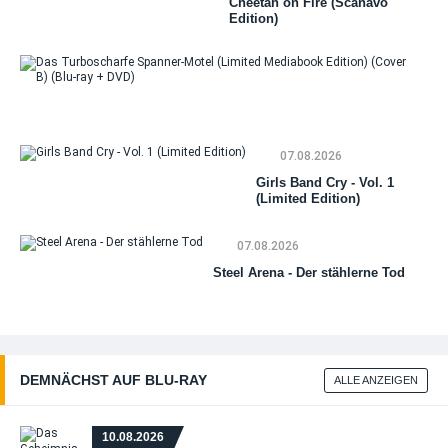
Cheetah on Fire (Scanavo
Edition)
Da
Tu
Sp
Mo
07.08.2026
(Li
Me
Girls Band Cry - Vol. 1
Edi
(Limited Edition)
(Co
(Bl
DV
07.08.2026
Steel Arena - Der stählerne Tod
DEMNÄCHST AUF BLU‑RAY
ALLE ANZEIGEN
10.08.2026