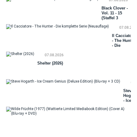
07.08.2026
Black Clover -
Vol. 11 - 15
(Staffel 3
Gesamtausgabe)
07.08.202
Il Cacciatore
- The Hunter
- Die
komplette
07.08.2026
Serie
(Neuauflage)
Shelter (2026)
07.
Steve
Hogart
- Ice
Cream
Genius
(Delux
Wi
Edition
Fr
(Blu-ra
(19
+ 3 CD)
(Wa