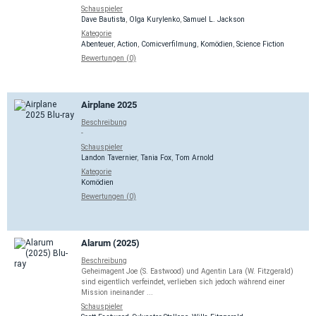
Schauspieler
Dave Bautista
,
Olga Kurylenko
,
Samuel L. Jackson
Kategorie
Abenteuer
,
Action
,
Comicverfilmung
,
Komödien
,
Science Fiction
Bewertungen (0)
Airplane 2025
Beschreibung
-
Schauspieler
Landon Tavernier
,
Tania Fox
,
Tom Arnold
Kategorie
Komödien
Bewertungen (0)
Alarum (2025)
Beschreibung
Geheimagent Joe (S. Eastwood) und Agentin Lara (W. Fitzgerald)
sind eigentlich verfeindet, verlieben sich jedoch während einer
Mission ineinander ...
Schauspieler