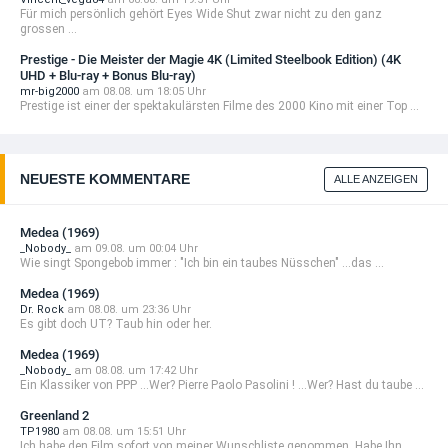
Für mich persönlich gehört Eyes Wide Shut zwar nicht zu den ganz
grossen ...
Prestige - Die Meister der Magie 4K (Limited Steelbook Edition) (4K
UHD + Blu-ray + Bonus Blu-ray)
mr-big2000
am 08.08. um 18:05 Uhr
Prestige ist einer der spektakulärsten Filme des 2000 Kino mit einer Top ...
NEUESTE KOMMENTARE
ALLE ANZEIGEN
Medea (1969)
_Nobody_
am 09.08. um 00:04 Uhr
Wie singt Spongebob immer : "Ich bin ein taubes Nüsschen" ...das ...
Medea (1969)
Dr. Rock
am 08.08. um 23:36 Uhr
Es gibt doch UT? Taub hin oder her.
Medea (1969)
_Nobody_
am 08.08. um 17:42 Uhr
Ein Klassiker von PPP ...Wer? Pierre Paolo Pasolini ! ...Wer? Hast du taube ...
Greenland 2
TP1980
am 08.08. um 15:51 Uhr
Ich habe den Film sofort von meiner Wunschliste genommen. Habe Ihn