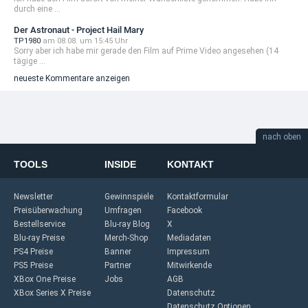
durch eine ...
Der Astronaut - Project Hail Mary
TP1980
am 08.08. um 15:45 Uhr
Sorry aber ich habe mir gerade den Film auf Prime Video angesehen (14
tägige ...
neueste Kommentare anzeigen
nach oben
TOOLS
INSIDE
KONTAKT
Newsletter
Gewinnspiele
Kontaktformular
Preisüberwachung
Umfragen
Facebook
Bestellservice
Blu-ray Blog
X
Blu-ray Preise
Merch-Shop
Mediadaten
PS4 Preise
Banner
Impressum
PS5 Preise
Partner
Mitwirkende
XBox One Preise
Jobs
AGB
XBox Series X Preise
Datenschutz
Datenschutz Optionen