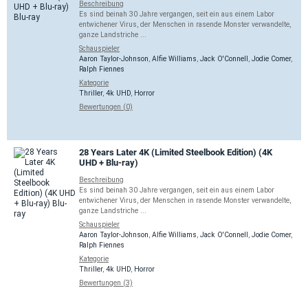
Beschreibung
Es sind beinah 30 Jahre vergangen, seit ein aus einem Labor
entwichener Virus, der Menschen in rasende Monster verwandelte,
ganze Landstriche ...
Schauspieler
Aaron Taylor-Johnson
,
Alfie Williams
,
Jack O'Connell
,
Jodie Comer
,
Ralph Fiennes
Kategorie
Thriller
,
4k UHD
,
Horror
Bewertungen (0)
28 Years Later 4K (Limited Steelbook Edition) (4K
UHD + Blu-ray)
Beschreibung
Es sind beinah 30 Jahre vergangen, seit ein aus einem Labor
entwichener Virus, der Menschen in rasende Monster verwandelte,
ganze Landstriche ...
Schauspieler
Aaron Taylor-Johnson
,
Alfie Williams
,
Jack O'Connell
,
Jodie Comer
,
Ralph Fiennes
Kategorie
Thriller
,
4k UHD
,
Horror
Bewertungen (3)