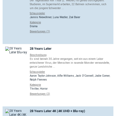
Der Tagesablauf von Tilda (L. Wedler) ist genau durchgeplant.
Studieren, im Supermarkt arbeiten, 22 Bahnen schwimmen, sich
um die jüngere Schwester ...
Schauspieler
Jannis Niewöhner
,
Luna Wedler
,
Zoë Baier
Kategorie
Drama
Bewertungen (1)
28 Years Later
Beschreibung
Es sind beinah 30 Jahre vergangen, seit ein aus einem Labor
entwichener Virus, der Menschen in rasende Monster verwandelte,
ganze Landstriche ...
Schauspieler
Aaron Taylor-Johnson
,
Alfie Williams
,
Jack O'Connell
,
Jodie Comer
,
Ralph Fiennes
Kategorie
Thriller
,
Horror
Bewertungen (2)
28 Years Later 4K (4K UHD + Blu-ray)