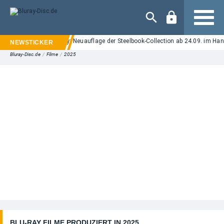
Navigation
reet" auf UHD Blu-ray: Neuauflage der Steelbook-Collection ab 24.09. im Handel
Bluray-Disc.de
/
Filme
/
2025
BLU-RAY FILME PRODUZIERT IN 2025