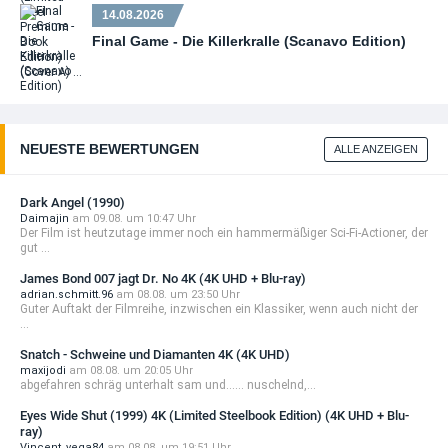
14.08.2026
Final Game - Die Killerkralle (Scanavo Edition)
NEUESTE BEWERTUNGEN
ALLE ANZEIGEN
Dark Angel (1990)
Daimajin
am 09.08. um 10:47 Uhr
Der Film ist heutzutage immer noch ein hammermäßiger Sci-Fi-Actioner, der
gut ...
James Bond 007 jagt Dr. No 4K (4K UHD + Blu-ray)
adrian.schmitt.96
am 08.08. um 23:50 Uhr
Guter Auftakt der Filmreihe, inzwischen ein Klassiker, wenn auch nicht der
...
Snatch - Schweine und Diamanten 4K (4K UHD)
maxijodi
am 08.08. um 20:05 Uhr
abgefahren schräg unterhalt sam und...... nuschelnd,...
Eyes Wide Shut (1999) 4K (Limited Steelbook Edition) (4K UHD + Blu-
ray)
Vincent_vega84
am 08.08. um 19:51 Uhr