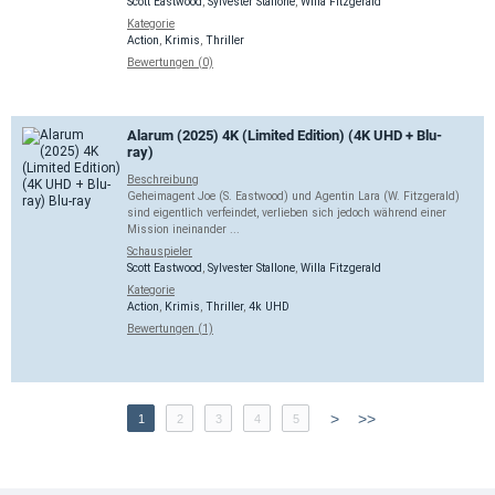
Scott Eastwood
,
Sylvester Stallone
,
Willa Fitzgerald
Kategorie
Action
,
Krimis
,
Thriller
Bewertungen (0)
Alarum (2025) 4K (Limited Edition) (4K UHD + Blu-
ray)
Beschreibung
Geheimagent Joe (S. Eastwood) und Agentin Lara (W. Fitzgerald)
sind eigentlich verfeindet, verlieben sich jedoch während einer
Mission ineinander ...
Schauspieler
Scott Eastwood
,
Sylvester Stallone
,
Willa Fitzgerald
Kategorie
Action
,
Krimis
,
Thriller
,
4k UHD
Bewertungen (1)
>
>>
1
2
3
4
5