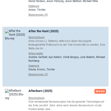
David Harbour
,
Jason Flemyng
,
Jason Statham
,
Michael Peña
Kategorie
Action
,
Thriller
Bewertungen (0)
After the Hunt (2025)
Beschreibung
Alma Olsson (J. Roberts) steht kurz davor die jüngste
festangestellte Professorin an der Yale Universität zu werden. Eine
Stelle, die ihr ...
Schauspieler
Andrew Garfield
,
Ayo Edebiri
,
Chloë Sevigny
,
Julia Roberts
,
Michael
Stuhlbarg
Kategorie
Drama
,
Krimis
,
Thriller
Bewertungen (0)
Afterburn (2025)
REVIEW
Beschreibung
Eine verheerende Sonneneruption hat die gesamte Technologie auf
der Erde zerstört. Zehn Jahre nach diesem Sonnensturm ist der
frühere Soldat Jake ...