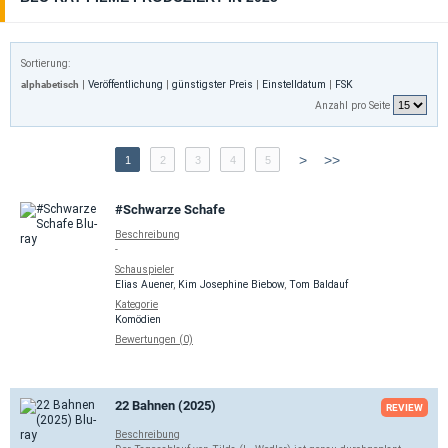
Sortierung:
alphabetisch
|
Veröffentlichung
|
günstigster Preis
|
Einstelldatum
|
FSK
Anzahl pro Seite
>
>>
1
2
3
4
5
#Schwarze Schafe
Beschreibung
-
Schauspieler
Elias Auener
,
Kim Josephine Biebow
,
Tom Baldauf
Kategorie
Komödien
Bewertungen (0)
22 Bahnen (2025)
REVIEW
Beschreibung