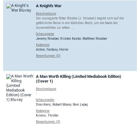
A Knight's War
Beschreibung
Der couragierte Ritter Bhodie (J. Ninaber) begibt sich auf die
gefährliche Reise in ein tödliches Reich, um die Seele der
Auserwählten zu retten. ...
Schauspieler
Jeremy Ninaber
,
Kristen Kaster
,
Matthew Ninaber
Kategorie
Action
,
Fantasy
,
Horror
Bewertungen (0)
A Man Worth Killing (Limited Mediabook Edition)
(Cover 1)
Beschreibung
-
Schauspieler
Dino Keric
,
Robert Miano
,
Roni Lepej
Kategorie
Krimis
,
Thriller
Bewertungen (0)