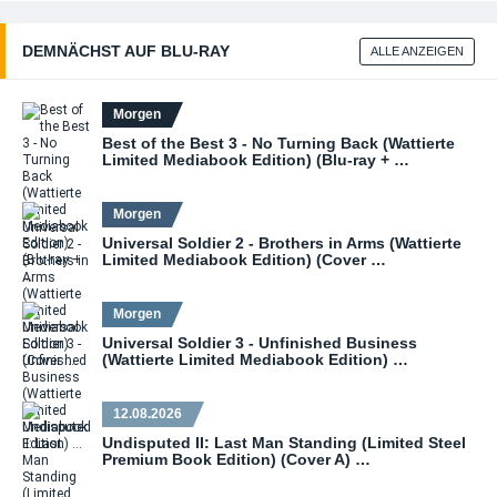
Li
Me
Edi
DEMNÄCHST AUF BLU‑RAY
ALLE ANZEIGEN
(Co
(Bl
DV
Morgen
Best of the Best 3 - No Turning Back (Wattierte
Limited Mediabook Edition) (Blu-ray + …
Morgen
Universal Soldier 2 - Brothers in Arms (Wattierte
Limited Mediabook Edition) (Cover …
Morgen
Universal Soldier 3 - Unfinished Business
(Wattierte Limited Mediabook Edition) …
12.08.2026
Undisputed II: Last Man Standing (Limited Steel
Premium Book Edition) (Cover A) …