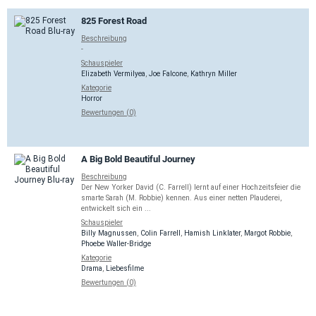
825 Forest Road
Beschreibung
-
Schauspieler
Elizabeth Vermilyea
,
Joe Falcone
,
Kathryn Miller
Kategorie
Horror
Bewertungen (0)
A Big Bold Beautiful Journey
Beschreibung
Der New Yorker David (C. Farrell) lernt auf einer Hochzeitsfeier die
smarte Sarah (M. Robbie) kennen. Aus einer netten Plauderei,
entwickelt sich ein ...
Schauspieler
Billy Magnussen
,
Colin Farrell
,
Hamish Linklater
,
Margot Robbie
,
Phoebe Waller-Bridge
Kategorie
Drama
,
Liebesfilme
Bewertungen (0)