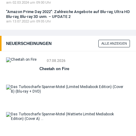
am 02.03.2024 um 09:00 Uhr
"Amazon Prime Day 2022": Zahlreiche Angebote auf Blu-ray, Ultra HD
Blu-ray, Blu-ray 3D uvm. – UPDATE 2
am 13.07.2022 um 09:05 Uhr
NEUERSCHEINUNGEN
ALLE ANZEIGEN
07.08.2026
Cheetah on Fire
Da
Tu
Sp
Mo
(Li
Me
Da
Edi
Tu
(Co
Sp
(Bl