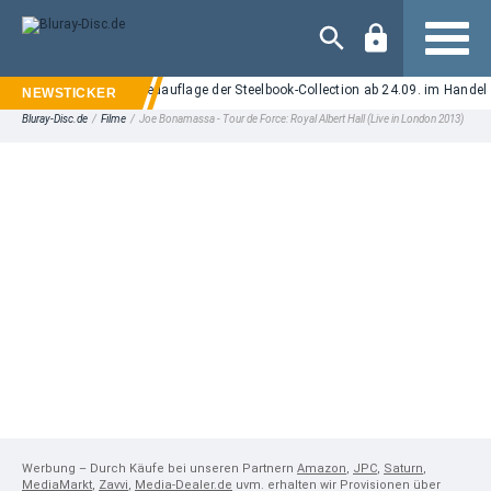
Navigation
" auf UHD Blu-ray: Neuauflage der Steelbook-Collection ab 24.09. im Handel erh
Bluray-Disc.de
/
Filme
/
Joe Bonamassa - Tour de Force: Royal Albert Hall (Live in London 2013)
Werbung – Durch Käufe bei unseren Partnern
Amazon
,
JPC
,
Saturn
,
MediaMarkt
,
Zavvi
,
Media-Dealer.de
uvm. erhalten wir Provisionen über