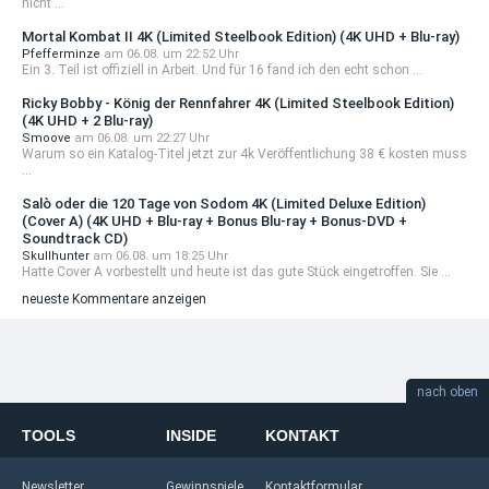
nicht ...
Mortal Kombat II 4K (Limited Steelbook Edition) (4K UHD + Blu-ray)
Pfefferminze
am 06.08. um 22:52 Uhr
Ein 3. Teil ist offiziell in Arbeit. Und für 16 fand ich den echt schon ...
Ricky Bobby - König der Rennfahrer 4K (Limited Steelbook Edition)
(4K UHD + 2 Blu-ray)
Smoove
am 06.08. um 22:27 Uhr
Warum so ein Katalog-Titel jetzt zur 4k Veröffentlichung 38 € kosten muss
...
Salò oder die 120 Tage von Sodom 4K (Limited Deluxe Edition)
(Cover A) (4K UHD + Blu-ray + Bonus Blu-ray + Bonus-DVD +
Soundtrack CD)
Skullhunter
am 06.08. um 18:25 Uhr
Hatte Cover A vorbestellt und heute ist das gute Stück eingetroffen. Sie ...
neueste Kommentare anzeigen
nach oben
TOOLS
INSIDE
KONTAKT
Newsletter
Gewinnspiele
Kontaktformular