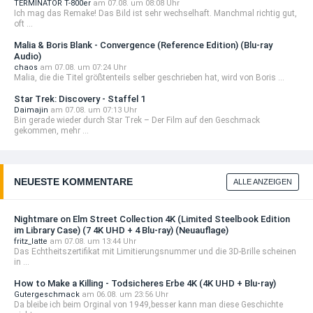
TERMINATOR T-800er
am 07.08. um 08:08 Uhr
Ich mag das Remake! Das Bild ist sehr wechselhaft. Manchmal richtig gut,
oft ...
Malia & Boris Blank - Convergence (Reference Edition) (Blu-ray
Audio)
chaos
am 07.08. um 07:24 Uhr
Malia, die die Titel größtenteils selber geschrieben hat, wird von Boris ...
Star Trek: Discovery - Staffel 1
Daimajin
am 07.08. um 07:13 Uhr
Bin gerade wieder durch Star Trek – Der Film auf den Geschmack
gekommen, mehr ...
NEUESTE KOMMENTARE
ALLE ANZEIGEN
Nightmare on Elm Street Collection 4K (Limited Steelbook Edition
im Library Case) (7 4K UHD + 4 Blu-ray) (Neuauflage)
fritz_latte
am 07.08. um 13:44 Uhr
Das Echtheitszertifikat mit Limitierungsnummer und die 3D-Brille scheinen
in ...
How to Make a Killing - Todsicheres Erbe 4K (4K UHD + Blu-ray)
Gutergeschmack
am 06.08. um 23:56 Uhr
Da bleibe ich beim Orginal von 1949,besser kann man diese Geschichte