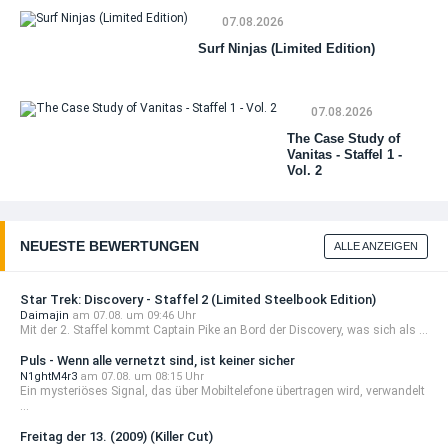
Mo
DV
07.08.2026
(Wa
Li
Surf Ninjas (Limited Edition)
Me
Edi
(C
07.08.2026
The Case Study of
Vanitas - Staffel 1 -
Vol. 2
NEUESTE BEWERTUNGEN
ALLE ANZEIGEN
Star Trek: Discovery - Staffel 2 (Limited Steelbook Edition)
Daimajin
am 07.08. um 09:46 Uhr
Mit der 2. Staffel kommt Captain Pike an Bord der Discovery, was sich als ...
Puls - Wenn alle vernetzt sind, ist keiner sicher
N1ghtM4r3
am 07.08. um 08:15 Uhr
Ein mysteriöses Signal, das über Mobiltelefone übertragen wird, verwandelt
...
Freitag der 13. (2009) (Killer Cut)