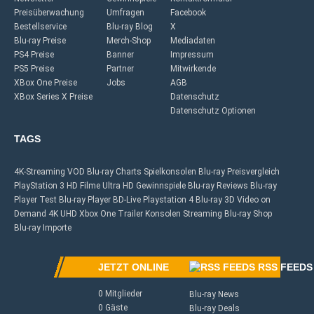
Preisüberwachung
Umfragen
Facebook
Bestellservice
Blu-ray Blog
X
Blu-ray Preise
Merch-Shop
Mediadaten
PS4 Preise
Banner
Impressum
PS5 Preise
Partner
Mitwirkende
XBox One Preise
Jobs
AGB
XBox Series X Preise
Datenschutz
Datenschutz Optionen
TAGS
4K-Streaming
VOD
Blu-ray Charts
Spielkonsolen
Blu-ray Preisvergleich
PlayStation 3
HD Filme
Ultra HD
Gewinnspiele
Blu-ray Reviews
Blu-ray
Player Test
Blu-ray Player
BD-Live
Playstation 4
Blu-ray 3D
Video on
Demand
4K UHD
Xbox One
Trailer
Konsolen
Streaming
Blu-ray Shop
Blu-ray Importe
JETZT ONLINE
RSS FEEDS
0 Mitglieder
Blu-ray News
0 Gäste
Blu-ray Deals