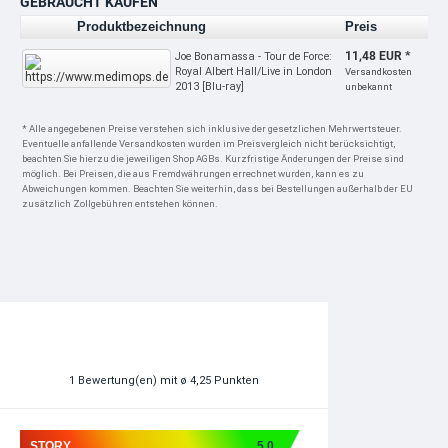
GEBRAUCHT KAUFEN
Produktbezeichnung
Preis
11,48 EUR *
Joe Bonamassa - Tour de Force:
Royal Albert Hall/Live in London
Versandkosten
2013 [Blu-ray]
unbekannt
* Alle angegebenen Preise verstehen sich inklusive der gesetzlichen Mehrwertsteuer.
Eventuelle anfallende Versandkosten wurden im Preisvergleich nicht berücksichtigt,
beachten Sie hierzu die jeweiligen Shop AGBs. Kurzfristige Änderungen der Preise sind
möglich. Bei Preisen, die aus Fremdwährungen errechnet wurden, kann es zu
Abweichungen kommen. Beachten Sie weiterhin, dass bei Bestellungen außerhalb der EU
zusätzlich Zollgebühren entstehen können.
1
Bewertung(en)
mit ø 4,25 Punkten
STORY
5.0