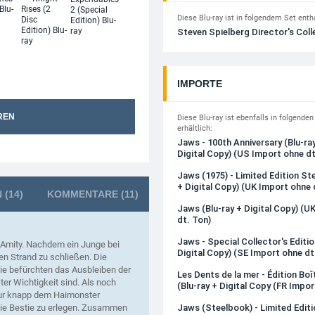
Diese Blu-ray ist in folgendem Set enth
Steven Spielberg Director's Coll
IMPORTE
REN
Diese Blu-ray ist ebenfalls in folgende
erhältlich:
Jaws - 100th Anniversary (Blu-ra
Digital Copy) (US Import ohne dt
Jaws (1975) - Limited Edition St
+ Digital Copy) (UK Import ohne 
N
(14)
KOMMENTARE
(11)
Jaws (Blu-ray + Digital Copy) (U
dt. Ton)
Jaws - Special Collector's Editio
t Amity. Nachdem ein Junge bei
Digital Copy) (SE Import ohne dt
den Strand zu schließen. Die
Sie befürchten das Ausbleiben der
Les Dents de la mer - Édition Bo
er Wichtigkeit sind. Als noch
(Blu-ray + Digital Copy (FR Impor
ur knapp dem Haimonster
die Bestie zu erlegen. Zusammen
Jaws (Steelbook) - Limited Edit