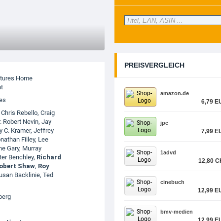
PREISVERGLEICH
ctures Home
t
amazon.de
res
6,79 E
,
Chris Rebello
,
Craig
. Robert Nevin
,
Jay
jpc
y C. Kramer
,
Jeffrey
7,99 E
nathan Filley
,
Lee
ne Gary
,
Murray
1advd
ter Benchley
,
Richard
12,80 C
obert Shaw
,
Roy
usan Backlinie
,
Ted
cinebuch
12,99 E
berg
bmv-medien
12,99 E