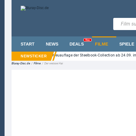
Neu
START
NEWS
DEALS
FILME
SPIELE
Street" auf UHD Blu-ray: Neuauflage der Steelbook-Collection ab 24.09. im Han
Bluray-Disc.de
/
Filme
/
Der weisse Hai