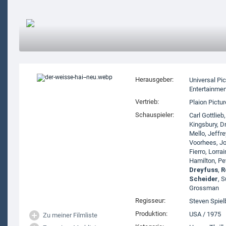
Herausgeber:
Universal Pi
Entertainmen
Vertrieb:
Plaion Pictu
Schauspieler:
Carl Gottlieb
Kingsbury
,
Dr
Mello
,
Jeffre
Voorhees
,
Jo
Fierro
,
Lorrai
Hamilton
,
Pe
Dreyfuss
,
R
Scheider
,
S
Grossman
Regisseur:
Steven Spiel
Produktion:
USA
/
1975
Zu meiner Filmliste