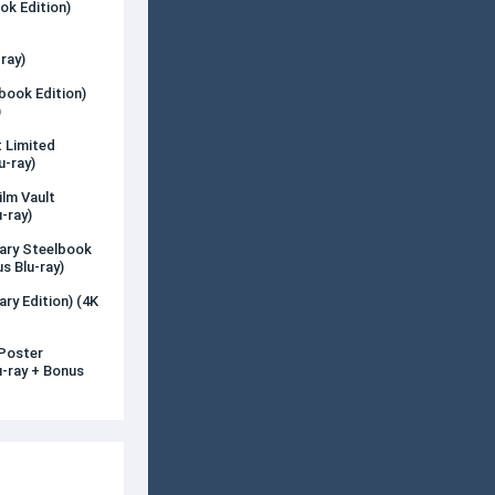
ok Edition)
ray)
book Edition)
)
t Limited
u-ray)
ilm Vault
-ray)
sary Steelbook
s Blu-ray)
ry Edition) (4K
-Poster
u-ray + Bonus