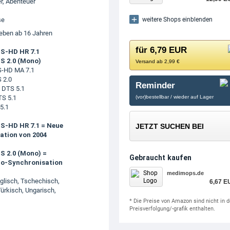
er
,
Abenteuer
se
weitere Shops einblenden
eben ab 16 Jahren
für 6,79 EUR
S-HD HR 7.1
S 2.0 (Mono)
Versand ab 2,99 €
S-HD MA 7.1
 2.0
Reminder
 DTS 5.1
TS 5.1
(vor)bestellbar / wieder auf Lager
5.1
S-HD HR 7.1 = Neue
JETZT SUCHEN BEI
ation von 2004
S 2.0 (Mono) =
Gebraucht kaufen
ino-Synchronisation
medimops.de
nglisch, Tschechisch,
6,67 E
Türkisch, Ungarisch,
* Die Preise von Amazon sind nicht in d
Preisverfolgung/-grafik enthalten.