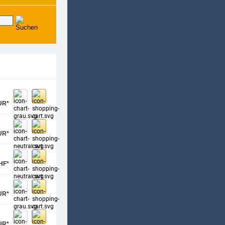
UR*
UR*
HF*
UR*
UR*