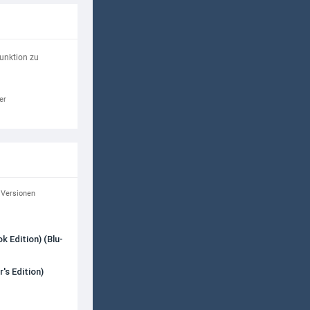
Funktion zu
er
n Versionen
k Edition) (Blu-
's Edition)