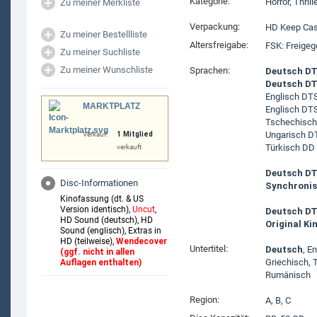
Kategorie:
Horror
,
Thrill
Zu meiner Merkliste
Verpackung:
HD Keep Ca
Zu meiner Bestellliste
Altersfreigabe:
FSK: Freigeg
Zu meiner Suchliste
Zu meiner Wunschliste
Sprachen:
Deutsch DT
Deutsch DT
Englisch DT
MARKTPLATZ
Englisch DTS
Tschechisch
Ungarisch D
Verkauf:
1 Mitglied
Türkisch DD 
verkauft
Deutsch DT
Disc-Informationen
Synchronis
Kinofassung (dt. & US
Version identisch),
Uncut
,
Deutsch DT
HD Sound (deutsch), HD
Original K
Sound (englisch), Extras in
HD (teilweise),
Wendecover
Untertitel:
Deutsch
, E
(ggf. nicht in allen
Griechisch, 
Auflagen enthalten)
Rumänisch
Region:
A, B, C