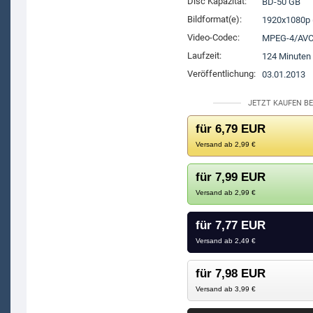
Disc Kapazität:
BD-50 GB
Bildformat(e):
1920x1080p 
Video-Codec:
MPEG-4/AV
Laufzeit:
124 Minuten
Veröffentlichung:
03.01.2013
JETZT KAUFEN BE
für 6,79 EUR
Versand ab 2,99 €
für 7,99 EUR
Versand ab 2,99 €
für 7,77 EUR
Versand ab 2,49 €
für 7,98 EUR
Versand ab 3,99 €