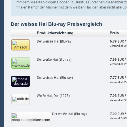
mit dem Meeresbiologen Hooper (R. Dreyfuss) brechen die Männer z
finalen Kampf der Männer mit dem weißen Hai, den aber nicht alle ü
Der weisse Hai Blu-ray Preisvergleich
Produktbezeichnung
Preis
Der weisse Hai [Blu-ray]
6,79 EUR *
Versand ab 2,
Der weiße Hai (Blu-ray)
7,99 EUR *
Versand ab 2,
Der weisse Hai (Blu-ray)
7,77 EUR *
Versand ab 2,
Wei?e Hai, Der (1975)
7,98 EUR *
Versand ab 3,
Der weiße Hai (Blu-ray)
7,99 EUR *
Versand: 3,95