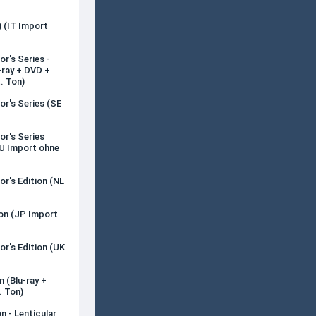
) (IT Import
r's Series -
-ray + DVD +
. Ton)
or's Series (SE
or's Series
AU Import ohne
or's Edition (NL
ion (JP Import
or's Edition (UK
n (Blu-ray +
. Ton)
n - Lenticular