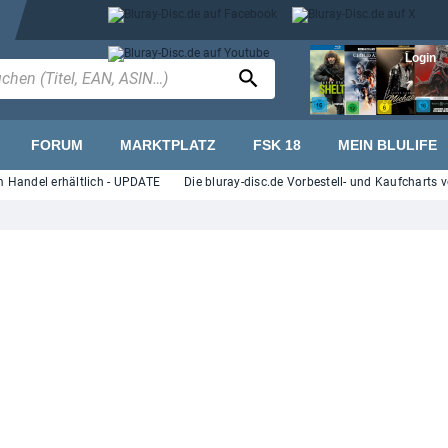
Login
FORUM
MARKTPLATZ
FSK 18
MEIN BLULIFE
del erhältlich - UPDATE
Die bluray-disc.de Vorbestell- und Kaufcharts vom J