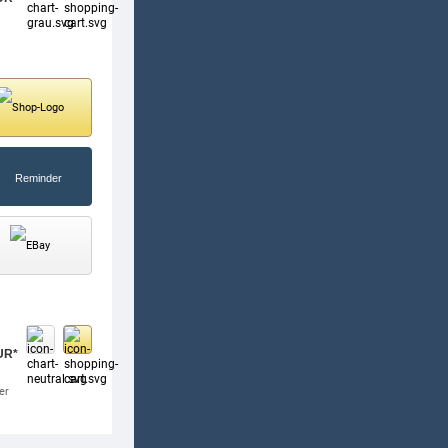
UR*
er