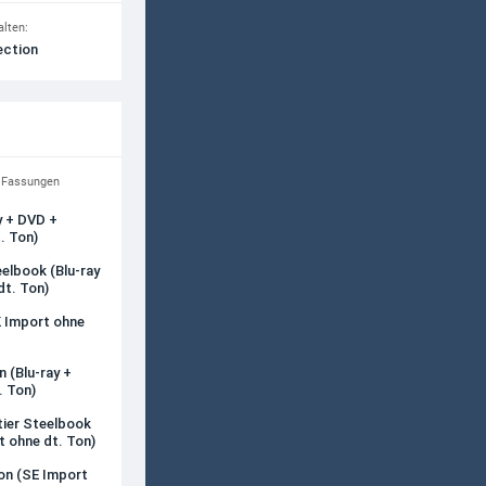
alten:
ection
n Fassungen
y + DVD +
. Ton)
eelbook (Blu-ray
dt. Ton)
K Import ohne
n (Blu-ray +
. Ton)
îtier Steelbook
t ohne dt. Ton)
ion (SE Import