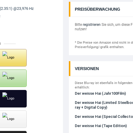
(2.35:1) @23,976 Hz
PREISÜBERWACHUNG
C
Bitte
registrieren
Sie sich, um diese 
nutzen!
* Die Preise von Amazon sind nicht in d
I
Preisverfolgung/-grafik enthalten.
VERSIONEN
Diese Blu-ray ist ebenfalls in folgende
erhältlich:
Der weisse Hai (Jahr100Film)
Der weisse Hai (Limited Steelboo
ray + Digital Copy)
Der weisse Hai (Special Collector
Der weisse Hai (Tape Edition)