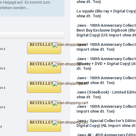
ohne dt. Ton)
ur Haijagd auf. Es kommt zum
berleben werden …
Lo squalo (Blu-ray + Digital Copy
ohne dt. Ton)
Jaws - 100th Anniversary Collecto
Best Buy Exclusive Digibook (Blu
Digital Copy) (US Import ohne dt
Jaws - 100th Anniversary Collect
BESTELLEN
Import ohne dt. Ton)
99 €
Jaws - 100th Anniversary Collect
(Blu-ray + DVD + Digital Copy) (
BESTELLEN
dt. Ton)
99 €
Jaws - 100th Anniversary Collect
Import ohne dt. Ton)
BESTELLEN
49 €
Jaws (Steelbook) - Limited Edit
ohne dt. Ton)
BESTELLEN
Jaws - 100th Anniversary Collect
99 €
Import ohne dt. Ton)
Jaws - Special Collector's Editio
BESTELLEN
Digital Copy) (NL Import ohne dt
 €
Jaws 4K - 45th Anniversary Editio