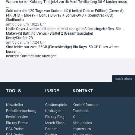
Warum so ein Katalog-Titel jetzt zur 4k Veröffentlichung 38 € kosten muss
...
Salò oder die 120 Tage von Sodom 4K (Limited Deluxe Edition) (Cover A)
(4K UHD + Blu-ray + Bonus Blu-ray + Bonus-DVD + Soundtrack CD)
Skullhunter
am 06.08. um 18:25 Uhr
Hatte Cover A vorbestellt und heute ist das gute Stück eingetroffen. Sie ...
Maken-Ki! Battling Venus - Staffel 2 (Gesamtausgabe)
RookyStarfish78
am 06.08. um 17:24 Uhr
Sind leider nur zwei 25GB (Einschichtige) Blu Rays. 50 GB Discs wären
besser ...
neueste Kommentare anzeigen
nach oben
TOOLS
INSIDE
KONTAKT
Newsletter
Gewinnspiele
Kontaktformular
Preisüberwachung
Umfragen
Facebook
Bestellservice
Blu-ray Blog
X
Blu-ray Preise
Merch-Shop
Mediadaten
PS4 Preise
Banner
Impressum