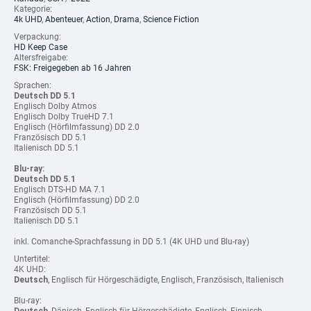
Kategorie:
4k UHD
,
Abenteuer
,
Action
,
Drama
,
Science Fiction
Verpackung:
HD Keep Case
Altersfreigabe:
FSK: Freigegeben ab 16 Jahren
Sprachen:
Deutsch DD 5.1
Englisch Dolby Atmos
Englisch Dolby TrueHD 7.1
Englisch (Hörfilmfassung) DD 2.0
Französisch DD 5.1
Italienisch DD 5.1
Blu-ray:
Deutsch DD 5.1
Englisch DTS-HD MA 7.1
Englisch (Hörfilmfassung) DD 2.0
Französisch DD 5.1
Italienisch DD 5.1
inkl. Comanche-Sprachfassung in DD 5.1 (4K UHD und Blu-ray)
Untertitel:
4K UHD:
Deutsch
, Englisch für Hörgeschädigte, Englisch, Französisch, Italienisch
Blu-ray: