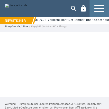
Navigation
n Pictures Shop
Ab 09.08. vorbestellbar: "Der Bomber" und "Keiner haut wie D
Bluray-Disc.de
/
Filme
/
Prey (2022) 4K (4K UHD + Blu-ray)
Werbung – Durch Käufe bei unseren Partnern
Amazon
,
JPC
,
Saturn
,
MediaMarkt
,
Zavvi
,
Media-Dealer.de
uvm. erhalten wir Provisionen über Affiliate-Links. Sie