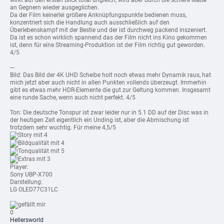
wirkt auf den ersten Blick total ungleich, wird aber durch die schiere Maße
an Gegnern wieder ausgeglichen.
Da der Film keinerlei größere Anknüpfungspunkte bedienen muss,
konzentriert sich die Handlung auch ausschließlich auf den
Überlebenskampf mit der Bestie und der ist durchweg packend inszeniert.
Da ist es schon wirklich spannend das der Film nicht ins Kino gekommen
ist, denn für eine Streaming-Produktion ist der Film richtig gut geworden.
4/5
---
Bild: Das Bild der 4K UHD Scheibe holt noch etwas mehr Dynamik raus, hat
mich jetzt aber auch nicht in allen Punkten vollends überzeugt. Immerhin
gibt es etwas mehr HDR-Elemente die gut zur Geltung kommen. Insgesamt
eine runde Sache, wenn auch nicht perfekt. 4/5
Ton: Die deutsche Tonspur ist zwar leider nur in 5.1 DD auf der Disc was in
der heutigen Zeit eigentlich ein Unding ist, aber die Abmischung ist
trotzdem sehr wuchtig. Für meine 4,5/5
mit 4
mit 4
mit 5
mit 3
Player:
Sony UBP-X700
Darstellung:
LG OLED77C31LC
0
Hellersworld