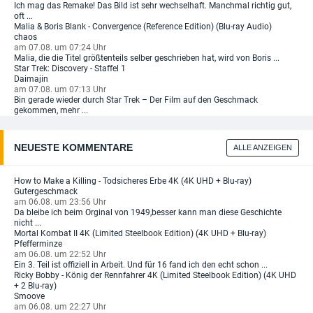
Ich mag das Remake! Das Bild ist sehr wechselhaft. Manchmal richtig gut,
oft ...
Malia & Boris Blank - Convergence (Reference Edition) (Blu-ray Audio)
chaos
am 07.08. um 07:24 Uhr
Malia, die die Titel größtenteils selber geschrieben hat, wird von Boris ...
Star Trek: Discovery - Staffel 1
Daimajin
am 07.08. um 07:13 Uhr
Bin gerade wieder durch Star Trek – Der Film auf den Geschmack
gekommen, mehr ...
NEUESTE KOMMENTARE
ALLE ANZEIGEN
How to Make a Killing - Todsicheres Erbe 4K (4K UHD + Blu-ray)
Gutergeschmack
am 06.08. um 23:56 Uhr
Da bleibe ich beim Orginal von 1949,besser kann man diese Geschichte
nicht ...
Mortal Kombat II 4K (Limited Steelbook Edition) (4K UHD + Blu-ray)
Pfefferminze
am 06.08. um 22:52 Uhr
Ein 3. Teil ist offiziell in Arbeit. Und für 16 fand ich den echt schon ...
Ricky Bobby - König der Rennfahrer 4K (Limited Steelbook Edition) (4K UHD
+ 2 Blu-ray)
Smoove
am 06.08. um 22:27 Uhr