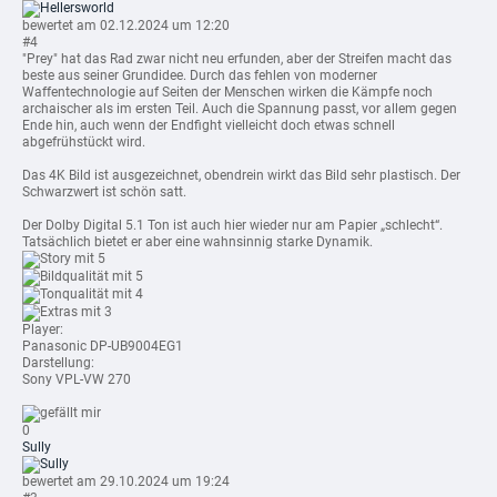
bewertet am 02.12.2024 um 12:20
#4
"Prey" hat das Rad zwar nicht neu erfunden, aber der Streifen macht das
beste aus seiner Grundidee. Durch das fehlen von moderner
Waffentechnologie auf Seiten der Menschen wirken die Kämpfe noch
archaischer als im ersten Teil. Auch die Spannung passt, vor allem gegen
Ende hin, auch wenn der Endfight vielleicht doch etwas schnell
abgefrühstückt wird.
Das 4K Bild ist ausgezeichnet, obendrein wirkt das Bild sehr plastisch. Der
Schwarzwert ist schön satt.
Der Dolby Digital 5.1 Ton ist auch hier wieder nur am Papier „schlecht“.
Tatsächlich bietet er aber eine wahnsinnig starke Dynamik.
mit 5
mit 5
mit 4
mit 3
Player:
Panasonic DP-UB9004EG1
Darstellung:
Sony VPL-VW 270
0
Sully
bewertet am 29.10.2024 um 19:24