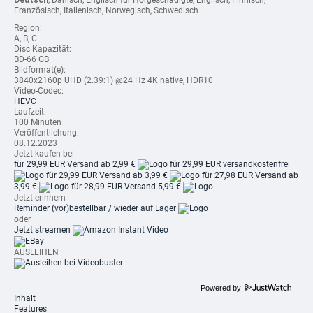
Deutsch
, Dänisch, Englisch für Hörgeschädigte, Englisch, Finnisch,
Französisch, Italienisch, Norwegisch, Schwedisch
Region:
A, B, C
Disc Kapazität:
BD-66 GB
Bildformat(e):
3840x2160p UHD (2.39:1) @24 Hz 4K native, HDR10
Video-Codec:
HEVC
Laufzeit:
100 Minuten
Veröffentlichung:
08.12.2023
Jetzt kaufen bei
für 29,99 EUR
Versand ab 2,99 €
für 29,99 EUR
versandkostenfrei
für 29,99 EUR
Versand ab 3,99 €
für 27,98 EUR
Versand ab
3,99 €
für 28,99 EUR
Versand 5,99 €
Jetzt erinnern
Reminder
(vor)bestellbar / wieder auf Lager
oder
Jetzt streamen
AUSLEIHEN
Powered by
Inhalt
Features