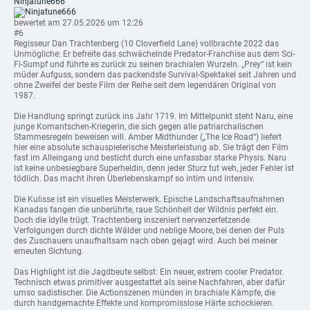
Ninjatune666
bewertet am 27.05.2026 um 12:26
#6
Regisseur Dan Trachtenberg (10 Cloverfield Lane) vollbrachte 2022 das
Unmögliche: Er befreite das schwächelnde Predator-Franchise aus dem Sci-
Fi-Sumpf und führte es zurück zu seinen brachialen Wurzeln. „Prey“ ist kein
müder Aufguss, sondern das packendste Survival-Spektakel seit Jahren und
ohne Zweifel der beste Film der Reihe seit dem legendären Original von
1987.
Die Handlung springt zurück ins Jahr 1719. Im Mittelpunkt steht Naru, eine
junge Komantschen-Kriegerin, die sich gegen alle patriarchalischen
Stammesregeln beweisen will. Amber Midthunder („The Ice Road“) liefert
hier eine absolute schauspielerische Meisterleistung ab. Sie trägt den Film
fast im Alleingang und besticht durch eine unfassbar starke Physis. Naru
ist keine unbesiegbare Superheldin, denn jeder Sturz tut weh, jeder Fehler ist
tödlich. Das macht ihren Überlebenskampf so intim und intensiv.
Die Kulisse ist ein visuelles Meisterwerk. Epische Landschaftsaufnahmen
Kanadas fangen die unberührte, raue Schönheit der Wildnis perfekt ein.
Doch die Idylle trügt. Trachtenberg inszeniert nervenzerfetzende
Verfolgungen durch dichte Wälder und neblige Moore, bei denen der Puls
des Zuschauers unaufhaltsam nach oben gejagt wird. Auch bei meiner
erneuten Sichtung.
Das Highlight ist die Jagdbeute selbst: Ein neuer, extrem cooler Predator.
Technisch etwas primitiver ausgestattet als seine Nachfahren, aber dafür
umso sadistischer. Die Actionszenen münden in brachiale Kämpfe, die
durch handgemachte Effekte und kompromisslose Härte schockieren.