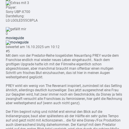
mit 3
Player:
Sony UBP-X700
Darstellung:
LG LGOLED55C8PLA
0
movieguide
bewertet am 16.10.2025 um 10:12
#5
Mit dem von der Predator-Reihe losgelösten Neuanfang PREY wurde dem
Franchise endlich mal wieder neues Leben eingehaucht.. Nach dem
grottigen Upgrade hatte ich mit der Filmreihe eigentlich schon
abgeschlossen, aber manchmal braucht man offenbar einen mutigen
Schritt um frisches Blut einzuhauchen, das ist hier in meinen Augen
weitestgehend geglückt.
PREY wirkt ein wenig von The Revenant inspiriert, zumindest ist das Setting
ähnlich, allerdings deutlich kurzweiliger. Das jetzt ausgerechnet eine Frau
zur Gejagten wird, hat zwar immer noch ein Geschmäckle, da Disney ja teils
zwanghaft versucht alle Franchises zu feminisieren, hier geht die Rechnung
aber weitestgehend auf (wenn auch nicht ganz).
Der Film beginnt ruhig und richtet erst einmal den Blick auf die
Indianergruppe, baut aber spätestens ab der Hälfte ein sehr gutes Tempo
auf und geizt nicht mit Actionszenen... die für eine Disney-/Fox Produktion
auch überraschend blutig daherkommen. Der Kampf mit dem Predator