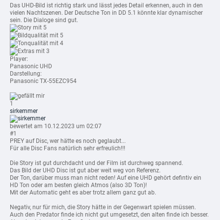
Das UHD-Bild ist richtig stark und lässt jedes Detail erkennen, auch in den
vielen Nachtszenen. Der Deutsche Ton in DD 5.1 könnte klar dynamischer
sein. Die Dialoge sind gut.
mit 5
mit 5
mit 4
mit 3
Player:
Panasonic UHD
Darstellung:
Panasonic TX-55EZC954
1
sirkemmer
bewertet am 10.12.2023 um 02:07
#1
PREY auf Disc, wer hätte es noch geglaubt...
Für alle Disc Fans natürlich sehr erfreulich!!!
Die Story ist gut durchdacht und der Film ist durchweg spannend.
Das Bild der UHD Disc ist gut aber weit weg von Referenz.
Der Ton, darüber muss man nicht reden! Auf eine UHD gehört defintiv ein
HD Ton oder am besten gleich Atmos (also 3D Ton)!
Mit der Automatic geht es aber trotz allem ganz gut ab.
Negativ, nur für mich, die Story hätte in der Gegenwart spielen müssen.
Auch den Predator finde ich nicht gut umgesetzt, den alten finde ich besser.