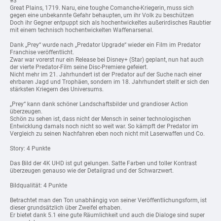
#3
Great Plains, 1719. Naru, eine toughe Comanche-Kriegerin, muss sich
gegen eine unbekannte Gefahr behaupten, um ihr Volk zu beschützen
Doch ihr Gegner entpuppt sich als hochentwickeltes außerirdisches Raubtier
mit einem technisch hochentwickelten Waffenarsenal.
Dank „Prey“ wurde nach „Predator Upgrade“ wieder ein Film im Predator
Franchise veröffentlicht.
Zwar war vorerst nur ein Release bei Disney+ (Star) geplant, nun hat auch
der vierte Predator-Film seine Disc-Premiere gefeiert.
Nicht mehr im 21. Jahrhundert ist der Predator auf der Suche nach einer
ehrbaren Jagd und Trophäen, sondern im 18. Jahrhundert stellt er sich den
stärksten Kriegern des Universums.
„Prey“ kann dank schöner Landschaftsbilder und grandioser Action
überzeugen.
Schön zu sehen ist, dass nicht der Mensch in seiner technologischen
Entwicklung damals noch nicht so weit war. So kämpft der Predator im
Vergleich zu seinen Nachfahren eben noch nicht mit Laserwaffen und Co.
Story: 4 Punkte
Das Bild der 4K UHD ist gut gelungen. Satte Farben und toller Kontrast
überzeugen genauso wie der Detailgrad und der Schwarzwert.
Bildqualität: 4 Punkte
Betrachtet man den Ton unabhängig von seiner Veröffentlichungsform, ist
dieser grundsätzlich über Zweifel erhaben.
Er bietet dank 5.1 eine gute Räumlichkeit und auch die Dialoge sind super