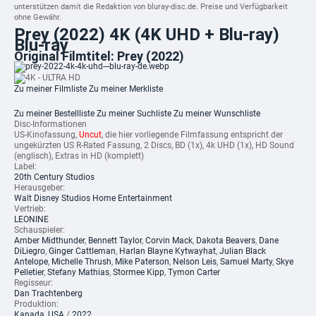
unterstützen damit die Redaktion von bluray-disc.de. Preise und Verfügbarkeit
ohne Gewähr.
Prey (2022) 4K (4K UHD + Blu-ray)
Blu-ray
Original Filmtitel: Prey (2022)
Zu meiner Filmliste
Zu meiner Merkliste
Zu meiner Bestellliste
Zu meiner Suchliste
Zu meiner Wunschliste
Disc-Informationen
US-Kinofassung,
Uncut
, die hier vorliegende Filmfassung entspricht der
ungekürzten US R-Rated Fassung, 2 Discs, BD (1x), 4k UHD (1x), HD Sound
(englisch), Extras in HD (komplett)
Label:
20th Century Studios
Herausgeber:
Walt Disney Studios Home Entertainment
Vertrieb:
LEONINE
Schauspieler:
Amber Midthunder
,
Bennett Taylor
,
Corvin Mack
,
Dakota Beavers
,
Dane
DiLiegro
,
Ginger Cattleman
,
Harlan Blayne Kytwayhat
,
Julian Black
Antelope
,
Michelle Thrush
,
Mike Paterson
,
Nelson Leis
,
Samuel Marty
,
Skye
Pelletier
,
Stefany Mathias
,
Stormee Kipp
,
Tymon Carter
Regisseur:
Dan Trachtenberg
Produktion:
Kanada
,
USA
/
2022