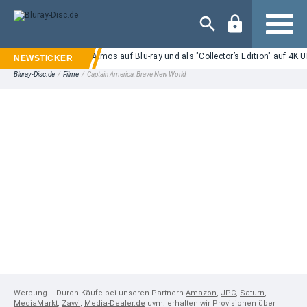
Navigation
" ab 25.09. in Dolby Atmos auf Blu-ray und als "Collector’s Edition" auf 4K UHD
Bluray-Disc.de
/
Filme
/
Captain America: Brave New World
Werbung – Durch Käufe bei unseren Partnern
Amazon
,
JPC
,
Saturn
,
MediaMarkt
,
Zavvi
,
Media-Dealer.de
uvm. erhalten wir Provisionen über