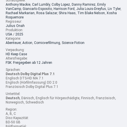
Schauspieler:
Anthony Mackie
,
Carl Lumbly
,
Colby Lopez
,
Danny Ramirez
,
Emily
VanCamp
,
Giancarlo Esposito
,
Harrison Ford
,
Julia Louis-Dreyfus
,
Liv Tyler
,
Rachael Markarian
,
Rosa Salazar
,
Shira Haas
,
Tim Blake Nelson
,
Xosha
Roquemore
Regisseur:
Julius Onah
Produktion:
USA
/
2025
Kategorie:
Abenteuer
,
Action
,
Comicverfilmung
,
Science Fiction
Verpackung:
HD Keep Case
Altersfreigabe:
FSK: Freigegeben ab 12 Jahren
Sprachen:
Deutsch Dolby Digital Plus 7.1
Englisch DTS-HD MA 7.1
Englisch (Hörfilmfassung) DD 2.0
Französisch Dolby Digital Plus 7.1
Untertitel:
Deutsch
, Dänisch, Englisch für Hörgeschädigte, Finnisch, Französisch,
Norwegisch, Schwedisch
Region:
A, B, C
Disc Kapazität:
BD-50 GB
Bildformat(e):