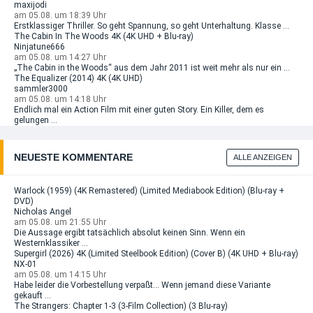
maxijodi
am 05.08. um 18:39 Uhr
Erstklassiger Thriller. So geht Spannung, so geht Unterhaltung. Klasse ...
The Cabin In The Woods 4K (4K UHD + Blu-ray)
Ninjatune666
am 05.08. um 14:27 Uhr
„The Cabin in the Woods“ aus dem Jahr 2011 ist weit mehr als nur ein ...
The Equalizer (2014) 4K (4K UHD)
sammler3000
am 05.08. um 14:18 Uhr
Endlich mal ein Action Film mit einer guten Story. Ein Killer, dem es
gelungen ...
NEUESTE KOMMENTARE
ALLE ANZEIGEN
Warlock (1959) (4K Remastered) (Limited Mediabook Edition) (Blu-ray +
DVD)
Nicholas Angel
am 05.08. um 21:55 Uhr
Die Aussage ergibt tatsächlich absolut keinen Sinn. Wenn ein
Westernklassiker ...
Supergirl (2026) 4K (Limited Steelbook Edition) (Cover B) (4K UHD + Blu-ray)
NX-01
am 05.08. um 14:15 Uhr
Habe leider die Vorbestellung verpaßt... Wenn jemand diese Variante
gekauft ...
The Strangers: Chapter 1-3 (3-Film Collection) (3 Blu-ray)