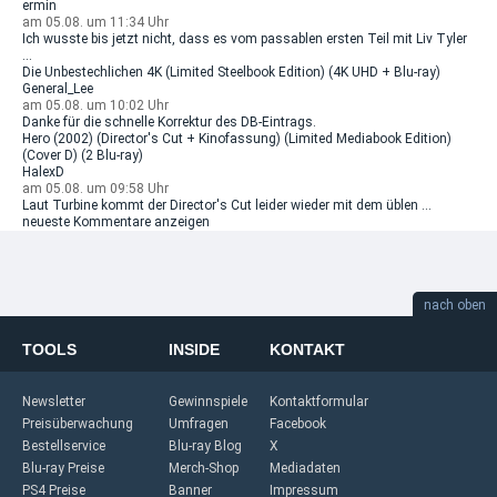
ermin
am 05.08. um 11:34 Uhr
Ich wusste bis jetzt nicht, dass es vom passablen ersten Teil mit Liv Tyler
...
Die Unbestechlichen 4K (Limited Steelbook Edition) (4K UHD + Blu-ray)
General_Lee
am 05.08. um 10:02 Uhr
Danke für die schnelle Korrektur des DB-Eintrags.
Hero (2002) (Director's Cut + Kinofassung) (Limited Mediabook Edition)
(Cover D) (2 Blu-ray)
HalexD
am 05.08. um 09:58 Uhr
Laut Turbine kommt der Director's Cut leider wieder mit dem üblen ...
neueste Kommentare anzeigen
nach oben
TOOLS
INSIDE
KONTAKT
Newsletter
Gewinnspiele
Kontaktformular
Preisüberwachung
Umfragen
Facebook
Bestellservice
Blu-ray Blog
X
Blu-ray Preise
Merch-Shop
Mediadaten
PS4 Preise
Banner
Impressum