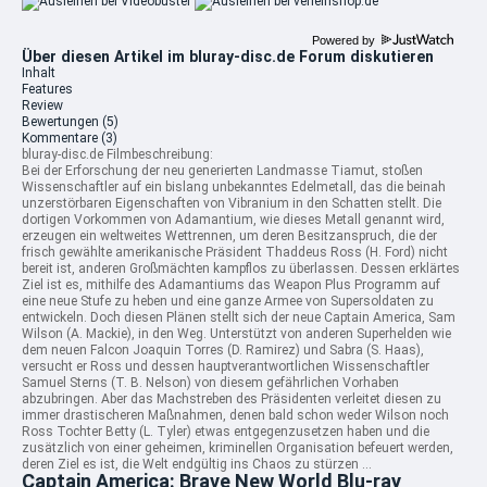
Powered by
Über diesen Artikel im bluray-disc.de Forum diskutieren
Inhalt
Features
Review
Bewertungen
(5)
Kommentare
(3)
bluray-disc.de Filmbeschreibung:
Bei der Erforschung der neu generierten Landmasse Tiamut, stoßen
Wissenschaftler auf ein bislang unbekanntes Edelmetall, das die beinah
unzerstörbaren Eigenschaften von Vibranium in den Schatten stellt.
Die
dortigen Vorkommen von Adamantium, wie dieses Metall genannt wird,
erzeugen ein weltweites Wettrennen, um deren Besitzanspruch, die der
frisch gewählte amerikanische Präsident Thaddeus Ross (H. Ford) nicht
bereit ist, anderen Großmächten kampflos zu überlassen. Dessen erklärtes
Ziel ist es, mithilfe des Adamantiums das Weapon Plus Programm auf
eine neue Stufe zu heben und eine ganze Armee von Supersoldaten zu
entwickeln. Doch diesen Plänen stellt sich der neue Captain America, Sam
Wilson (A. Mackie), in den Weg. Unterstützt von anderen Superhelden wie
dem neuen Falcon Joaquin Torres (D. Ramirez) und Sabra (S. Haas),
versucht er Ross und dessen hauptverantwortlichen Wissenschaftler
Samuel Sterns (T. B. Nelson) von diesem gefährlichen Vorhaben
abzubringen. Aber das Machstreben des Präsidenten verleitet diesen zu
immer drastischeren Maßnahmen, denen bald schon weder Wilson noch
Ross Tochter Betty (L. Tyler) etwas entgegenzusetzen haben und die
zusätzlich von einer geheimen, kriminellen Organisation befeuert werden,
deren Ziel es ist, die Welt endgültig ins Chaos zu stürzen ...
Captain America: Brave New World Blu-ray