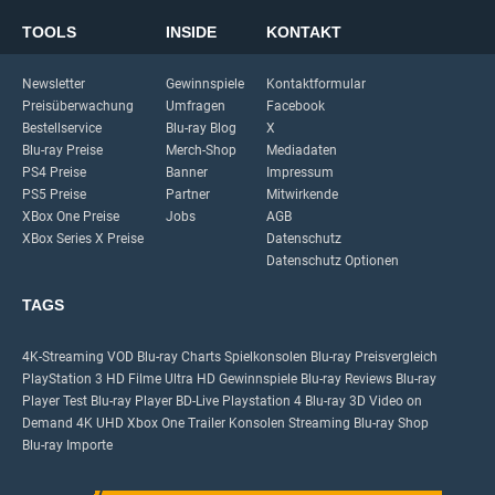
TOOLS
INSIDE
KONTAKT
Newsletter
Gewinnspiele
Kontaktformular
Preisüberwachung
Umfragen
Facebook
Bestellservice
Blu-ray Blog
X
Blu-ray Preise
Merch-Shop
Mediadaten
PS4 Preise
Banner
Impressum
PS5 Preise
Partner
Mitwirkende
XBox One Preise
Jobs
AGB
XBox Series X Preise
Datenschutz
Datenschutz Optionen
TAGS
4K-Streaming
VOD
Blu-ray Charts
Spielkonsolen
Blu-ray Preisvergleich
PlayStation 3
HD Filme
Ultra HD
Gewinnspiele
Blu-ray Reviews
Blu-ray
Player Test
Blu-ray Player
BD-Live
Playstation 4
Blu-ray 3D
Video on
Demand
4K UHD
Xbox One
Trailer
Konsolen
Streaming
Blu-ray Shop
Blu-ray Importe