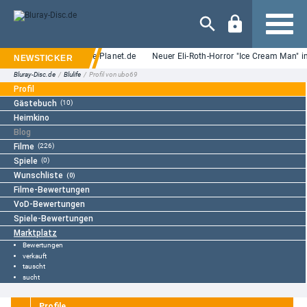
Navigation
r-Messe-Rabatt bei Anime-Planet.de
Neuer Eli-Roth-Horror "Ice Cream Man" i
Bluray-Disc.de
/
Blulife
/
Profil von ubo69
Profil
Gästebuch
(10)
Heimkino
Blog
Filme
(226)
Spiele
(0)
Wunschliste
(0)
Filme-Bewertungen
VoD-Bewertungen
Spiele-Bewertungen
Marktplatz
Bewertungen
verkauft
tauscht
sucht
Profile