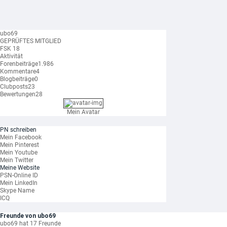
ubo69
GEPRÜFTES MITGLIED
FSK 18
Aktivität
Forenbeiträge
1.986
Kommentare
4
Blogbeiträge
0
Clubposts
23
Bewertungen
28
Mein Avatar
PN schreiben
Mein Facebook
Mein Pinterest
Mein Youtube
Mein Twitter
Meine Website
PSN-Online ID
Mein LinkedIn
Skype Name
ICQ
Freunde von ubo69
ubo69 hat 17 Freunde