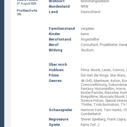
Wohnort
Mönchengladbach
07. August 2026
Bundesland
NRW
Profilaufrufe:
Land
Deutschland
396
Familienstand
vergeben
Kinder
keine
Berufsstand
Angestellter
Beruf
Consultant, Projektleiter, Dev
Bildung
Studium
Über mich
-
Hobbies
Filme, Musik, Lesen, Comics, 
Filme
Der Herr der Ringe, Star Wars,
Genres
4k UHD, Abenteuer, Action, Bo
Comicverfilmung, Dokumentati
Fantasy, Historienfilm, Horror
Kinder/Familie, Klassiker, Ko
Kriegsfilme, Musicals/Musik, 
Science Fiction, Special Interest
Thriller, Trick/Animation, TV-
Schauspieler
Harrison Ford, Tom Hanks, Chr
Cumberbatch
Regisseure
Steven Spielberg, Frank Capra,
Spiele
Keine Zeit ,-)