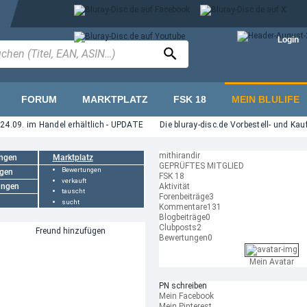
Login
FORUM
MARKTPLATZ
FSK 18
MEIN BLULIFE
.09. im Handel erhältlich - UPDATE
Die bluray-disc.de Vorbestell- und Kaufc
mithirandir
ungen
Marktplatz
GEPRÜFTES MITGLIED
Bewertungen
gen
FSK 18
verkauft
ungen
Aktivität
tauscht
Forenbeiträge
3
sucht
Kommentare
131
Blogbeiträge
0
Clubposts
2
Freund hinzufügen
Bewertungen
0
Mein Avatar
PN schreiben
Mein Facebook
Mein Pinterest