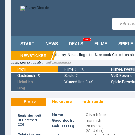
Neu
START
NEWS
DEALS
FILME
SPIELE
mare on Elm Street" auf UHD Blu-ray: Neuauflage der Steelbook-Collection ab 24
Bluray-Disc.de
/
Blulife
/
Profil von mithirandir
Profil
Filme
(11926)
Filme-Bewert
Gästebuch
(1)
Spiele
(0)
VoD-Bewertun
Heimkino
Wunschliste
Spiele-Bewert
(345)
Blog
Nickname
mithirandir
Profile
Name
Oliver Könen
Registriert seit:
04. Dezember
Geschlecht
männlich
2009
Geburtstag
28.03.1965
(61 Jahre)
Zuletzt online: