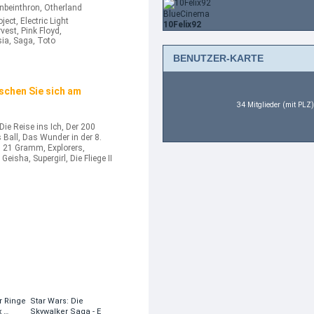
enbeinthron, Otherland
BlueCinema
ect, Electric Light
10Felix92
est, Pink Floyd,
sia, Saga, Toto
BENUTZER-KARTE
schen Sie sich am
34 Mitglieder (mit PLZ)
Die Reise ins Ich, Der 200
Ball, Das Wunder in der 8.
, 21 Gramm, Explorers,
eisha, Supergirl, Die Fliege II
r Ringe
Star Wars: Die
x …
Skywalker Saga - E