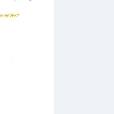
…
lu-ray Disc?
-