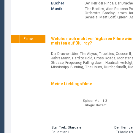
Bücher
Der Herr der Ringe, Der Drach
Musik
The Beatles, Alan Parsons Proj
Orchestra, Barclay James Harv
Genesis, Meat Loaf, Queen, A
Welche noch nicht verfügbaren Filme wün
Filme
meisten auf Blu-ray?
Der Drachentöter, The Abyss, True Lies, Cocoon II, 
Jahre Mann, Hard to Hold, Cross Roads, Monster's 
Strasse, Frequency, Falling down, Hautnah verfolgt
Mississippi Burning, The Hours, Durchgeknallt, Die G
Meine Lieblingsfilme
Spider-Man 1-3
Trilogie Boxset
(Limited Black
Edition)
Star Trek: Stardate
Der Herr de
Collection I …
- Trilogie (E