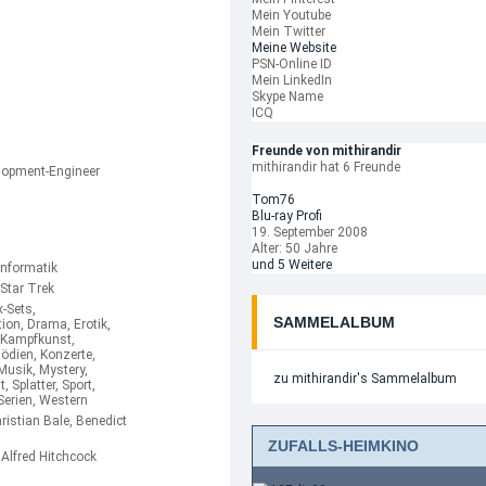
Mein Youtube
Mein Twitter
Meine Website
PSN-Online ID
Mein LinkedIn
Skype Name
ICQ
Freunde von mithirandir
mithirandir hat 6 Freunde
elopment-Engineer
Tom76
Blu-ray Profi
19. September 2008
Alter: 50 Jahre
und 5 Weitere
Informatik
 Star Trek
x-Sets,
SAMMELALBUM
on, Drama, Erotik,
, Kampfkunst,
mödien, Konzerte,
Musik, Mystery,
zu mithirandir's Sammelalbum
, Splatter, Sport,
Serien, Western
istian Bale, Benedict
ZUFALLS-HEIMKINO
 Alfred Hitchcock