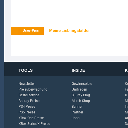
Meine Lieblingsbilder
User-Pics
TOOLS
INSIDE
K
Newsletter
Gewinnspiele
K
Preisüberwachung
Umfragen
F
Bestellservice
Blu-ray Blog
X
Blu-ray Preise
Merch-Shop
M
PS4 Preise
Banner
I
PS5 Preise
Partner
M
XBox One Preise
Jobs
A
XBox Series X Preise
D