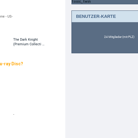
toxic_twin
BENUTZER-KARTE
ne - US-
24 Mitglieder (mit PLZ)
The Dark Knight
(Premium Collecti …
lu-ray Disc?
-