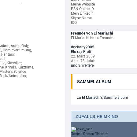
-
Meine Website
PSN-Online ID
Mein LinkedIn
Skype Name
ICQ
Freunde von El Mariachi
El Mariachi hat 4 Freunde
 Anime, Audio Only,
docharry2005
3D, Comicverfilmung,
Blu-ray Profi
 Fantasy,
22. März 2009
nst,
Alter: 78 Jahre
ie, Klassiker,
und 3 Weitere
e, Krimis, Kurzfilme,
Mystery, Science
 Trick/Animation,
SAMMELALBUM
zu El Mariachi's Sammelalbum
ZUFALLS-HEIMKINO
Toxic's Dream Theater