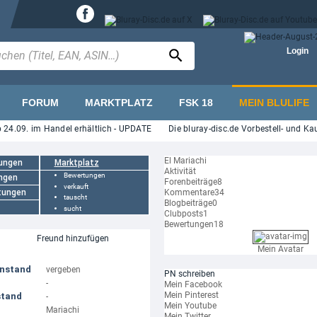
Login
FORUM
MARKTPLATZ
FSK 18
MEIN BLULIFE
24.09. im Handel erhältlich - UPDATE
Die bluray-disc.de Vorbestell- und Kau
El Mariachi
ungen
Marktplatz
Aktivität
Bewertungen
ngen
Forenbeiträge
8
verkauft
tungen
Kommentare
34
tauscht
Blogbeiträge
0
sucht
Clubposts
1
Bewertungen
18
Freund hinzufügen
Mein Avatar
enstand
vergeben
PN schreiben
-
Mein Facebook
Mein Pinterest
stand
-
Mein Youtube
Mariachi
Mein Twitter