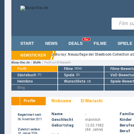
Neu
START
NEWS
DEALS
FILME
SPIELE
tmare on Elm Street" auf UHD Blu-ray: Neuauflage der Steelbook-Collection ab 
Bluray-Disc.de
/
Blulife
/
Profil von El Mariachi
Profil
Filme
(324)
Filme-Bewert
Gästebuch
(7)
Spiele
(0)
VoD-Bewertu
Heimkino
Wunschliste
Spiele-Bewer
(2)
Blog
Nickname
El Mariachi
Profile
Name
Famili
-
Registriert seit:
06. November 2011
Geschlecht
Kinder
männlich
Geburtstag
Berufs
12.03.1982
Zuletzt online:
(44 Jahre)
Beruf
18. Januar 2026