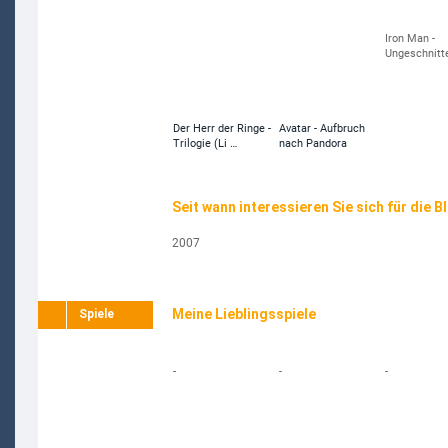
Iron Man -
Ungeschnitte
Kinofassung
Der Herr der Ringe -
Avatar - Aufbruch
Trilogie (Li …
nach Pandora
Seit wann interessieren Sie sich für die B
2007
Meine Lieblingsspiele
Spiele
-
-
-