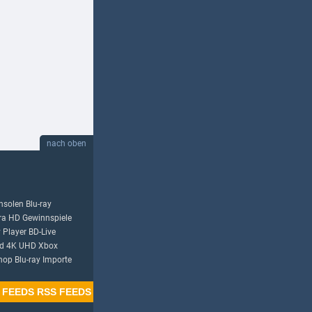
nach oben
nsolen
Blu-ray
tra HD
Gewinnspiele
y Player
BD-Live
d
4K UHD
Xbox
Shop
Blu-ray Importe
RSS FEEDS