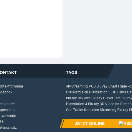
ONTAKT
TAGS
ontaktformular
4K-Streaming
VOD
Blu-ray Charts
Spielko
acebook
Preisvergleich
PlayStation 3
HD Filme
Ul
Blu-ray Reviews
Blu-ray Player Test
Blu-ra
ediadaten
Playstation 4
Blu-ray 3D
Video on Deman
mpressum
One
Trailer
Konsolen
Streaming
Blu-ray 
itwirkende
GB
JETZT ONLINE
atenschutz