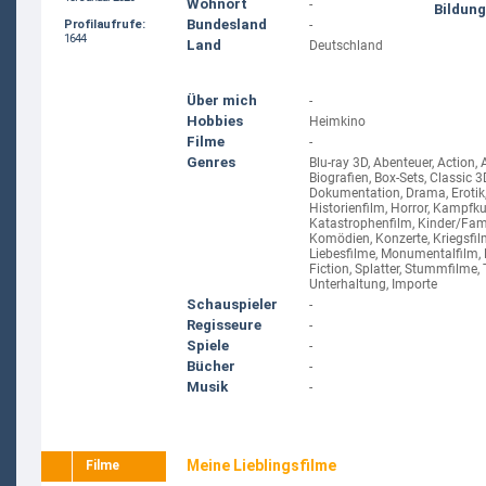
Wohnort
-
Bildung
Bundesland
Profilaufrufe:
-
1644
Land
Deutschland
Über mich
-
Hobbies
Heimkino
Filme
-
Genres
Blu-ray 3D, Abenteuer, Action,
Biografien, Box-Sets, Classic 
Dokumentation, Drama, Erotik,
Historienfilm, Horror, Kampfku
Katastrophenfilm, Kinder/Famil
Komödien, Konzerte, Kriegsfilm
Liebesfilme, Monumentalfilm, 
Fiction, Splatter, Stummfilme,
Unterhaltung, Importe
Schauspieler
-
Regisseure
-
Spiele
-
Bücher
-
Musik
-
Meine Lieblingsfilme
Filme