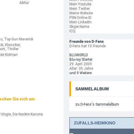
Abitur
Mein Youtube
Mein Twitter
Meine Website
PSN-Online ID
Mein LinkedIn
Skype Name
ICQ
to, Top Gun Maverick
Freunde von D-Fens
ik, Klassiker,
D-Fens hat 10 Freunde
ort, Thriller
cole Kidman
BLUW0RLD
Blu-ray Starter
29. April 2009
Alter: 35 Jahre
und 9 Weitere
SAMMELALBUM
schen Sie sich am
zu D-Fens's Sammelalbum
rilogie, Die Nackte Kanone
ZUFALLS-HEIMKINO