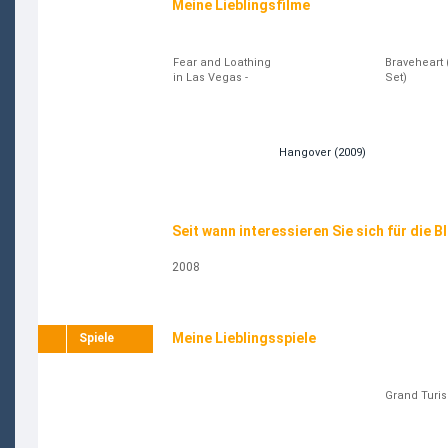
Meine Lieblingsfilme
Fear and Loathing
Braveheart 
in Las Vegas -
Set)
Director's Cut
Hangover (2009)
Seit wann interessieren Sie sich für die B
2008
Meine Lieblingsspiele
Spiele
Grand Turi