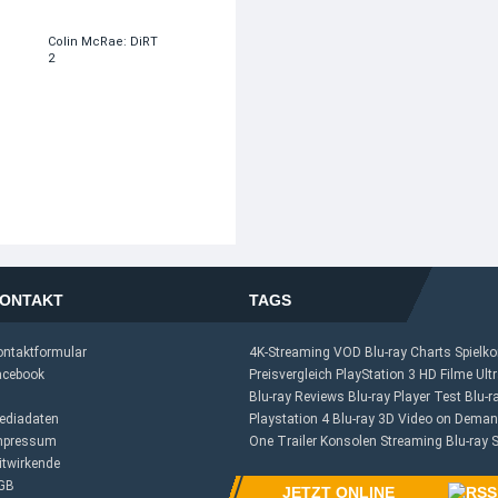
Colin McRae: DiRT
2
ONTAKT
TAGS
ontaktformular
4K-Streaming
VOD
Blu-ray Charts
Spielk
acebook
Preisvergleich
PlayStation 3
HD Filme
Ult
Blu-ray Reviews
Blu-ray Player Test
Blu-r
ediadaten
Playstation 4
Blu-ray 3D
Video on Dema
mpressum
One
Trailer
Konsolen
Streaming
Blu-ray 
itwirkende
Importe
GB
JETZT ONLINE