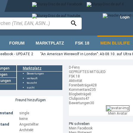
Login
FORUM
MARKTPLATZ
FSK 18
MEIN BLULIFE
eelbook - UPDATE 2
"An American Werewolf in London": Ab 08.10. auf Ultra H
D-Fens
ungen
Marktplatz
GEPRÜFTES MITGLIED
Bewertungen
ngen
FSK 18
verkauft
tungen
Aktivität
tauscht
Forenbeiträge
428
sucht
Kommentare
235
Blogbeiträge
0
Clubposts
47
Freund hinzufügen
Bewertungen
30
enstand
single
Mein Avatar
keine
PN schreiben
stand
Angestellter
Mein Facebook
Architekt
Mein Pinterest