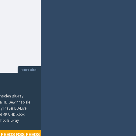
nach oben
onsolen
Blu-ray
ra HD
Gewinnspiele
ay Player
BD-Live
nd
4K UHD
Xbox
Shop
Blu-ray
RSS FEEDS