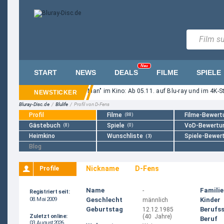
Neu
START
NEWS
DEALS
FILME
SPIELE
er Eli-Roth-Horror "Ice Cream Man" im Kino: Ab 05.11. auf Blu-ray und im 4K-St
Bluray-Disc.de
/
Blulife
/
Profil von D-Fens
Profil
Filme
(88)
Filme-Bewert
Gästebuch
(8)
Spiele
(0)
VoD-Bewertu
Heimkino
Wunschliste
Spiele-Bewer
(3)
Blog
Nickname
D-Fens
Profile
Name
Famili
-
Registriert seit:
08. Mai 2009
Geschlecht
Kinder
männlich
Geburtstag
Berufs
12.12.1985
Zuletzt online:
(40 Jahre)
Beruf
03. August 2026