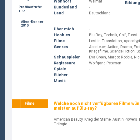
Wohnort
Weimar
Bildung
Bundesland
Profilaufrufe:
-
1167
Land
Deutschland
Alien-Kenner
2010
Über mich
-
Hobbies
Blu Ray, Technik, Golf, Fussi
Filme
Lost in Translation, Apocalyp
Genres
Abenteuer, Action, Drama, Erot
Kriegsfilme, Science Fiction, Sp
Schauspieler
Eva Green, Margot Robbie, Ni
Regisseure
Wolfgang Petersen
Spiele
-
Bücher
-
Musik
-
Welche noch nicht verfügbaren Filme wün
Filme
meisten auf Blu-ray?
American Beauty, Krieg der Sterne, Austin Powers T
Trilogie