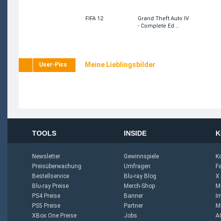
FIFA 12
Grand Theft Auto IV
- Complete Ed …
Meine Lieblingsbilder
User-Pics
TOOLS
INSIDE
K
Newsletter
Gewinnspiele
K
Preisüberwachung
Umfragen
F
Bestellservice
Blu-ray Blog
X
Blu-ray Preise
Merch-Shop
M
PS4 Preise
Banner
I
PS5 Preise
Partner
M
XBox One Preise
Jobs
A