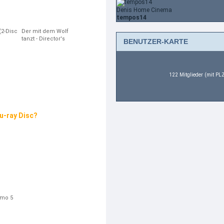
Denis Home Cinema
tempos14
(2-Disc
Der mit dem Wolf
tanzt - Director's
BENUTZER-KARTE
Cut
122 Mitglieder (mit PL
lu-ray Disc?
smo 5