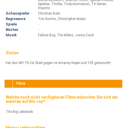
Monumentalfilm, Science Fiction, Special Interest,
Splatter, Thriller, Trick/Animation, TV-Serien,
Importe
Schauspieler
Christian Bale
Regisseure
Tim Burton, Christopher Nolan
Spiele
-
Bücher
-
Musik
Fallout Boy, The Killers, Jonny Cash
Status:
hat das IM1 FS CA Steel gegen ne Amaray Kopie und 10$ getauscht!
Filme
Welche noch nicht verfügbaren Filme wünschen Sie sich am
meisten auf Blu-ray?
The Big Lebowski
Meine Lieblingsfilme