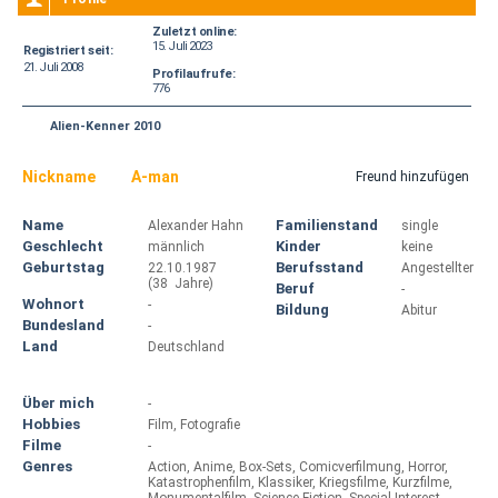
Zuletzt online:
15. Juli 2023
Registriert seit:
21. Juli 2008
Profilaufrufe:
776
Alien-Kenner 2010
Nickname
A-man
Freund hinzufügen
Name
Familienstand
Alexander Hahn
single
Geschlecht
Kinder
männlich
keine
Geburtstag
Berufsstand
22.10.1987
Angestellter
(38 Jahre)
Beruf
-
Wohnort
-
Bildung
Abitur
Bundesland
-
Land
Deutschland
Über mich
-
Hobbies
Film, Fotografie
Filme
-
Genres
Action, Anime, Box-Sets, Comicverfilmung, Horror,
Katastrophenfilm, Klassiker, Kriegsfilme, Kurzfilme,