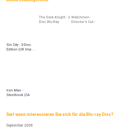
The Dark Knight - 2
Watchmen -
Disc Blu-Ray
Director's Cut -
Batpod Edition
Steelbook (CA
Import ohne dt.
Ton)
Sin City - 2-Disc
Edition (UK Imp …
Iron Man -
Steelbook (CA
Import o …
Seit wann interessieren Sie sich für die Blu-ray Disc?
September 2008