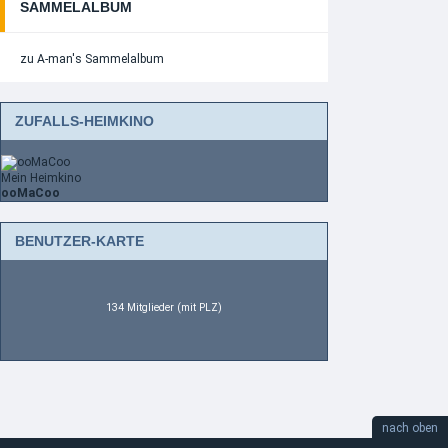
SAMMELALBUM
zu A-man's Sammelalbum
ZUFALLS-HEIMKINO
Mein Heimkino
ooMaCoo
BENUTZER-KARTE
134 Mitglieder (mit PLZ)
nach oben