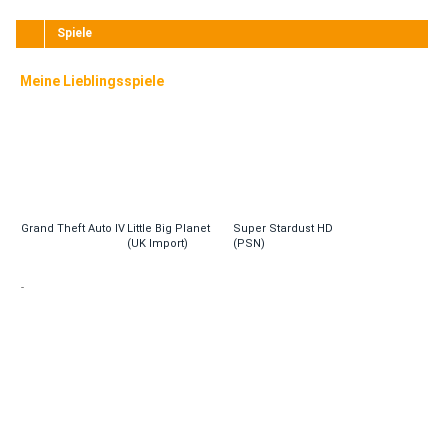
Spiele
Meine Lieblingsspiele
Grand Theft Auto IV
Little Big Planet
Super Stardust HD
(UK Import)
(PSN)
-