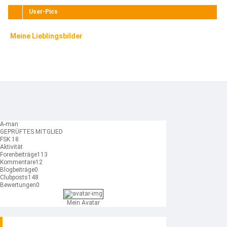
User-Pics
Meine Lieblingsbilder
A-man
GEPRÜFTES MITGLIED
FSK 18
Aktivität
Forenbeiträge
113
Kommentare
12
Blogbeiträge
0
Clubposts
148
Bewertungen
0
Mein Avatar