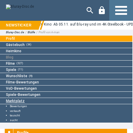
Navigation
orror "Ice Cream Man" im Kino: Ab 05.11. auf Blu-ray und im 4K-Steelbook - UPD
Bluray-Disc.de
/
Blulife
/
Profil von A-man
Profil
Gästebuch
(34)
Heimkino
Blog
Filme
(327)
Spiele
(11)
Wunschliste
(9)
Filme-Bewertungen
VoD-Bewertungen
Spiele-Bewertungen
Marktplatz
Bewertungen
verkauft
tauscht
sucht
Profile