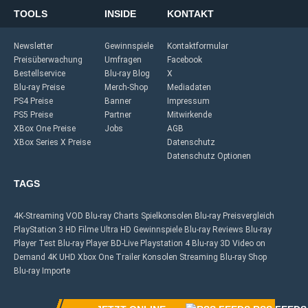
TOOLS
INSIDE
KONTAKT
Newsletter
Gewinnspiele
Kontaktformular
Preisüberwachung
Umfragen
Facebook
Bestellservice
Blu-ray Blog
X
Blu-ray Preise
Merch-Shop
Mediadaten
PS4 Preise
Banner
Impressum
PS5 Preise
Partner
Mitwirkende
XBox One Preise
Jobs
AGB
XBox Series X Preise
Datenschutz
Datenschutz Optionen
TAGS
4K-Streaming
VOD
Blu-ray Charts
Spielkonsolen
Blu-ray Preisvergleich
PlayStation 3
HD Filme
Ultra HD
Gewinnspiele
Blu-ray Reviews
Blu-ray
Player Test
Blu-ray Player
BD-Live
Playstation 4
Blu-ray 3D
Video on
Demand
4K UHD
Xbox One
Trailer
Konsolen
Streaming
Blu-ray Shop
Blu-ray Importe