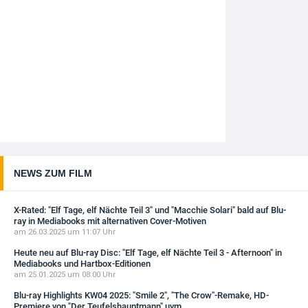
NEWS ZUM FILM
X-Rated: "Elf Tage, elf Nächte Teil 3" und "Macchie Solari" bald auf Blu-
ray in Mediabooks mit alternativen Cover-Motiven
am 26.03.2025 um 11:07 Uhr
Heute neu auf Blu-ray Disc: "Elf Tage, elf Nächte Teil 3 - Afternoon" in
Mediabooks und Hartbox-Editionen
am 25.01.2025 um 08:00 Uhr
Blu-ray Highlights KW04 2025: "Smile 2", "The Crow"-Remake, HD-
Premiere von "Der Teufelshauptmann" uvm.