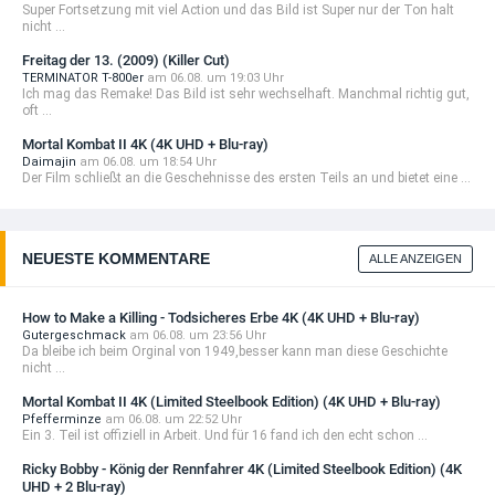
Super Fortsetzung mit viel Action und das Bild ist Super nur der Ton halt
nicht ...
Freitag der 13. (2009) (Killer Cut)
TERMINATOR T-800er
am 06.08. um 19:03 Uhr
Ich mag das Remake! Das Bild ist sehr wechselhaft. Manchmal richtig gut,
oft ...
Mortal Kombat II 4K (4K UHD + Blu-ray)
Daimajin
am 06.08. um 18:54 Uhr
Der Film schließt an die Geschehnisse des ersten Teils an und bietet eine ...
NEUESTE KOMMENTARE
ALLE ANZEIGEN
How to Make a Killing - Todsicheres Erbe 4K (4K UHD + Blu-ray)
Gutergeschmack
am 06.08. um 23:56 Uhr
Da bleibe ich beim Orginal von 1949,besser kann man diese Geschichte
nicht ...
Mortal Kombat II 4K (Limited Steelbook Edition) (4K UHD + Blu-ray)
Pfefferminze
am 06.08. um 22:52 Uhr
Ein 3. Teil ist offiziell in Arbeit. Und für 16 fand ich den echt schon ...
Ricky Bobby - König der Rennfahrer 4K (Limited Steelbook Edition) (4K
UHD + 2 Blu-ray)