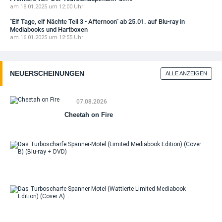
am 18.01.2025 um 12:00 Uhr
"Elf Tage, elf Nächte Teil 3 - Afternoon" ab 25.01. auf Blu-ray in
Mediabooks und Hartboxen
am 16.01.2025 um 12:55 Uhr
NEUERSCHEINUNGEN
ALLE ANZEIGEN
07.08.2026
Cheetah on Fire
Da
Tu
Sp
Mo
(Li
Me
Da
Edi
Tu
(Co
Sp