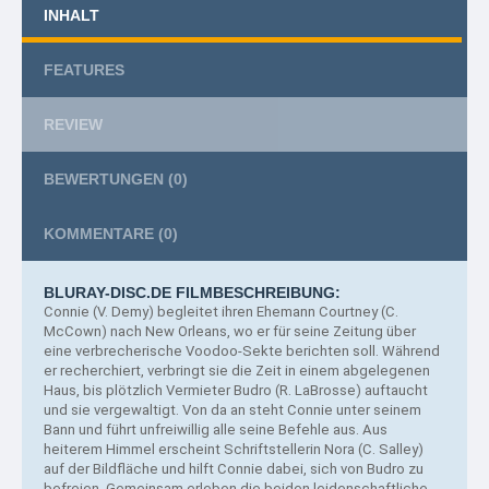
INHALT
FEATURES
REVIEW
BEWERTUNGEN
(0)
KOMMENTARE
(0)
BLURAY-DISC.DE FILMBESCHREIBUNG:
Connie (V.
Demy) begleitet ihren Ehemann Courtney (C.
McCown) nach New Orleans, wo er für seine Zeitung über
eine verbrecherische Voodoo-Sekte berichten soll. Während
er recherchiert, verbringt sie die Zeit in einem abgelegenen
Haus, bis plötzlich Vermieter Budro (R. LaBrosse) auftaucht
und sie vergewaltigt. Von da an steht Connie unter seinem
Bann und führt unfreiwillig alle seine Befehle aus. Aus
heiterem Himmel erscheint Schriftstellerin Nora (C. Salley)
auf der Bildfläche und hilft Connie dabei, sich von Budro zu
befreien. Gemeinsam erleben die beiden leidenschaftliche