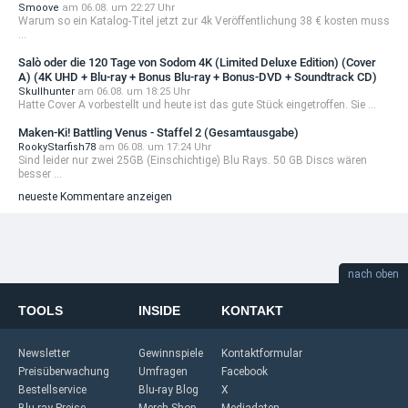
Smoove
am 06.08. um 22:27 Uhr
Warum so ein Katalog-Titel jetzt zur 4k Veröffentlichung 38 € kosten muss
...
Salò oder die 120 Tage von Sodom 4K (Limited Deluxe Edition) (Cover
A) (4K UHD + Blu-ray + Bonus Blu-ray + Bonus-DVD + Soundtrack CD)
Skullhunter
am 06.08. um 18:25 Uhr
Hatte Cover A vorbestellt und heute ist das gute Stück eingetroffen. Sie ...
Maken-Ki! Battling Venus - Staffel 2 (Gesamtausgabe)
RookyStarfish78
am 06.08. um 17:24 Uhr
Sind leider nur zwei 25GB (Einschichtige) Blu Rays. 50 GB Discs wären
besser ...
neueste Kommentare anzeigen
nach oben
TOOLS
INSIDE
KONTAKT
Newsletter
Gewinnspiele
Kontaktformular
Preisüberwachung
Umfragen
Facebook
Bestellservice
Blu-ray Blog
X