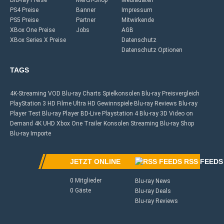
Blu-ray Preise
Merch-Shop
Mediadaten
PS4 Preise
Banner
Impressum
PS5 Preise
Partner
Mitwirkende
XBox One Preise
Jobs
AGB
XBox Series X Preise
Datenschutz
Datenschutz Optionen
TAGS
4K-Streaming
VOD
Blu-ray Charts
Spielkonsolen
Blu-ray Preisvergleich
PlayStation 3
HD Filme
Ultra HD
Gewinnspiele
Blu-ray Reviews
Blu-ray
Player Test
Blu-ray Player
BD-Live
Playstation 4
Blu-ray 3D
Video on
Demand
4K UHD
Xbox One
Trailer
Konsolen
Streaming
Blu-ray Shop
Blu-ray Importe
JETZT ONLINE
RSS FEEDS
0 Mitglieder
Blu-ray News
0 Gäste
Blu-ray Deals
Blu-ray Reviews