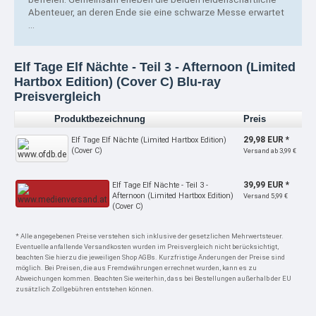
Abenteuer, an deren Ende sie eine schwarze Messe erwartet
…
Elf Tage Elf Nächte - Teil 3 - Afternoon (Limited
Hartbox Edition) (Cover C) Blu-ray
Preisvergleich
Produktbezeichnung
Preis
29,98 EUR *
Elf Tage Elf Nächte (Limited Hartbox Edition)
(Cover C)
Versand ab 3,99 €
39,99 EUR *
Elf Tage Elf Nächte - Teil 3 -
Afternoon (Limited Hartbox Edition)
Versand 5,99 €
(Cover C)
* Alle angegebenen Preise verstehen sich inklusive der gesetzlichen Mehrwertsteuer.
Eventuelle anfallende Versandkosten wurden im Preisvergleich nicht berücksichtigt,
beachten Sie hierzu die jeweiligen Shop AGBs. Kurzfristige Änderungen der Preise sind
möglich. Bei Preisen, die aus Fremdwährungen errechnet wurden, kann es zu
Abweichungen kommen. Beachten Sie weiterhin, dass bei Bestellungen außerhalb der EU
zusätzlich Zollgebühren entstehen können.