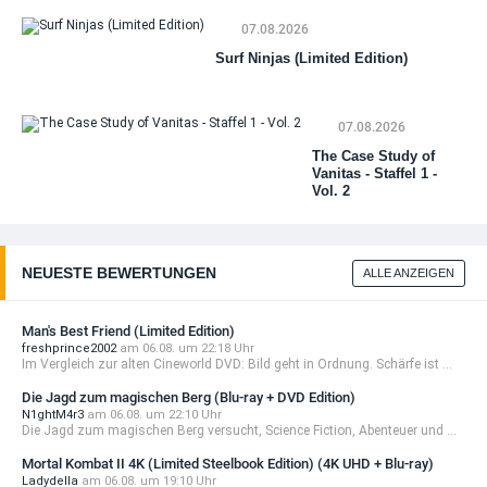
(Bl
Mo
DV
07.08.2026
(Wa
Li
Surf Ninjas (Limited Edition)
Me
Edi
(C
07.08.2026
The Case Study of
Vanitas - Staffel 1 -
Vol. 2
NEUESTE BEWERTUNGEN
ALLE ANZEIGEN
Man's Best Friend (Limited Edition)
freshprince2002
am 06.08. um 22:18 Uhr
Im Vergleich zur alten Cineworld DVD: Bild geht in Ordnung. Schärfe ist ...
Die Jagd zum magischen Berg (Blu-ray + DVD Edition)
N1ghtM4r3
am 06.08. um 22:10 Uhr
Die Jagd zum magischen Berg versucht, Science Fiction, Abenteuer und ...
Mortal Kombat II 4K (Limited Steelbook Edition) (4K UHD + Blu-ray)
Ladydella
am 06.08. um 19:10 Uhr