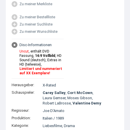
Zu meiner Merkliste
Zu meiner Bestellliste
Zu meiner Suchliste
Zu meiner Wunschliste
Disc-Informationen
Uncut
, enthält DVD
Fassung,
16:9 Vollbild
, HD
Sound (deutsch), Extras in
HD (teilweise),
Limitiert und nummeriert
auf XX Exemplare!
Herausgeber:
X-Rated
Schauspieler:
Carey Salley
,
Cort McCown
,
Laura Gemser
,
Moses Gibson
,
Robert LaBrosse
,
Valentine Demy
Regisseur:
Joe D'Amato
Produktion:
Italien
/
1989
Kategorie:
Liebesfilme
,
Drama