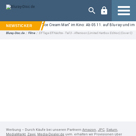
Navigation
Neuer Eli-Roth-Horror "Ice Cream Man" im Kino: Ab 05.11. auf Blu-ray und i
Bluray-Disc.de
/
Filme
/
Elf Tage Elf Nächte - Teil 3 - Afternoon (Limited Hartbox Edition) (Cover C)
Werbung – Durch Käufe bei unseren Partnern
Amazon
,
JPC
,
Saturn
,
MediaMarkt
,
Zavvi
,
Media-Dealer.de
uvm. erhalten wir Provisionen über