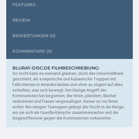
FEATURES
REVIEW
BEWERTUNGEN
(0)
KOMMENTARE
(0)
BLURAY-DISC.DE FILMBESCHREIBUNG:
So recht kann es niemand glauben, doch das Unvorstellbare
geschieht, als sowjetische und kubanische Truppen mit
Fallschirmen in Amerika landen und ohne zu zögern auf alles
schießen, was sich bewegt.
Der blutige Angriff der
Kommunisten hat begonnen, die töten, plündern, Bücher
verbrennen und Frauen vergewaltigen. Keiner ist vor ihnen
sicher. Nur einigen Teenagern gelingt die Flucht in die Berge,
wo sie sich als Guerilla-Kämpfer zusammenraufen und die
Gegenoffensive gegen die Kommunisten vorbereiten ...