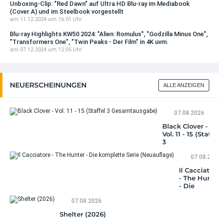
Unboxing-Clip: "Red Dawn" auf Ultra HD Blu-ray im Mediabook
(Cover A) und im Steelbook vorgestellt
am 11.12.2024 um 16:01 Uhr
Blu-ray Highlights KW50 2024: "Alien: Romulus", "Godzilla Minus One",
"Transformers One", "Twin Peaks - Der Film" in 4K uvm.
am 07.12.2024 um 12:05 Uhr
NEUERSCHEINUNGEN
ALLE ANZEIGEN
07.08.2026
Black Clover -
Vol. 11 - 15 (Staffel
3
Gesamtausgabe)
07.08.202
Il Cacciator
- The Hunte
- Die
komplette
07.08.2026
Serie
(Neuauflage
Shelter (2026)