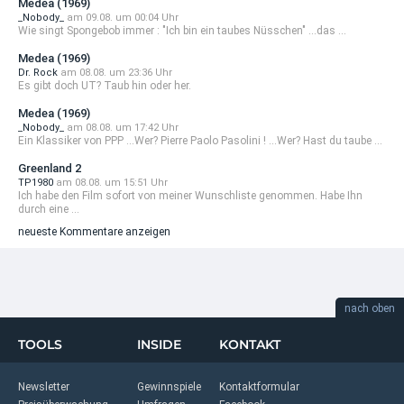
Medea (1969)
_Nobody_
am 09.08. um 00:04 Uhr
Wie singt Spongebob immer : "Ich bin ein taubes Nüsschen" ...das ...
Medea (1969)
Dr. Rock
am 08.08. um 23:36 Uhr
Es gibt doch UT? Taub hin oder her.
Medea (1969)
_Nobody_
am 08.08. um 17:42 Uhr
Ein Klassiker von PPP ...Wer? Pierre Paolo Pasolini ! ...Wer? Hast du taube ...
Greenland 2
TP1980
am 08.08. um 15:51 Uhr
Ich habe den Film sofort von meiner Wunschliste genommen. Habe Ihn
durch eine ...
neueste Kommentare anzeigen
nach oben
TOOLS
INSIDE
KONTAKT
Newsletter
Gewinnspiele
Kontaktformular