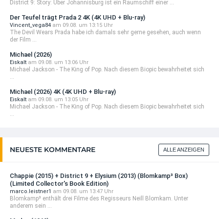
District 9: Story: Über Johannisburg ist ein Raumschiff einer ...
Der Teufel trägt Prada 2 4K (4K UHD + Blu-ray)
Vincent_vega84
am 09.08. um 13:15 Uhr
The Devil Wears Prada habe ich damals sehr gerne gesehen, auch wenn
der Film ...
Michael (2026)
Eiskalt
am 09.08. um 13:06 Uhr
Michael Jackson - The King of Pop. Nach diesem Biopic bewahrheitet sich
...
Michael (2026) 4K (4K UHD + Blu-ray)
Eiskalt
am 09.08. um 13:05 Uhr
Michael Jackson - The King of Pop. Nach diesem Biopic bewahrheitet sich
...
NEUESTE KOMMENTARE
ALLE ANZEIGEN
Chappie (2015) + District 9 + Elysium (2013) (Blomkamp³ Box)
(Limited Collector's Book Edition)
marco.leistner1
am 09.08. um 13:47 Uhr
Blomkamp³ enthält drei Filme des Regisseurs Neill Blomkam. Unter
anderem sein ...