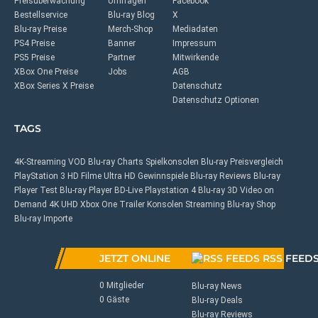
Preisüberwachung
Umfragen
Facebook
Bestellservice
Blu-ray Blog
X
Blu-ray Preise
Merch-Shop
Mediadaten
PS4 Preise
Banner
Impressum
PS5 Preise
Partner
Mitwirkende
XBox One Preise
Jobs
AGB
XBox Series X Preise
Datenschutz
Datenschutz Optionen
TAGS
4K-Streaming
VOD
Blu-ray Charts
Spielkonsolen
Blu-ray Preisvergleich
PlayStation 3
HD Filme
Ultra HD
Gewinnspiele
Blu-ray Reviews
Blu-ray
Player Test
Blu-ray Player
BD-Live
Playstation 4
Blu-ray 3D
Video on
Demand
4K UHD
Xbox One
Trailer
Konsolen
Streaming
Blu-ray Shop
Blu-ray Importe
JETZT ONLINE
RSS FEED
0 Mitglieder
Blu-ray News
0 Gäste
Blu-ray Deals
Blu-ray Reviews