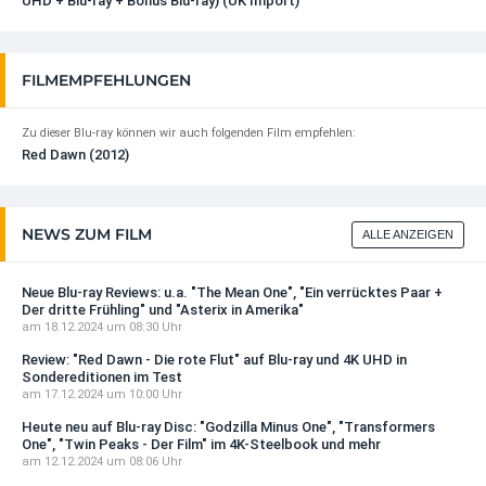
UHD + Blu-ray + Bonus Blu-ray) (UK Import)
FILMEMPFEHLUNGEN
Zu dieser Blu-ray können wir auch folgenden Film empfehlen:
Red Dawn (2012)
NEWS ZUM FILM
ALLE ANZEIGEN
Neue Blu-ray Reviews: u.a. "The Mean One", "Ein verrücktes Paar +
Der dritte Frühling" und "Asterix in Amerika"
am 18.12.2024 um 08:30 Uhr
Review: "Red Dawn - Die rote Flut" auf Blu-ray und 4K UHD in
Sondereditionen im Test
am 17.12.2024 um 10:00 Uhr
Heute neu auf Blu-ray Disc: "Godzilla Minus One", "Transformers
One", "Twin Peaks - Der Film" im 4K-Steelbook und mehr
am 12.12.2024 um 08:06 Uhr