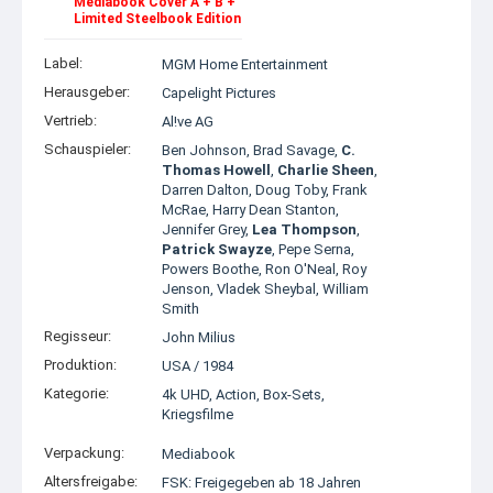
Mediabook Cover A + B +
Limited Steelbook Edition
Label:
MGM Home Entertainment
Herausgeber:
Capelight Pictures
Vertrieb:
Al!ve AG
Schauspieler:
Ben Johnson
,
Brad Savage
,
C.
Thomas Howell
,
Charlie Sheen
,
Darren Dalton
,
Doug Toby
,
Frank
McRae
,
Harry Dean Stanton
,
Jennifer Grey
,
Lea Thompson
,
Patrick Swayze
,
Pepe Serna
,
Powers Boothe
,
Ron O'Neal
,
Roy
Jenson
,
Vladek Sheybal
,
William
Smith
Regisseur:
John Milius
Produktion:
USA
/
1984
Kategorie:
4k UHD
,
Action
,
Box-Sets
,
Kriegsfilme
Verpackung:
Mediabook
Altersfreigabe:
FSK: Freigegeben ab 18 Jahren