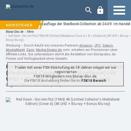
Navigation
t" auf UHD Blu-ray: Neuauflage der Steelbook-Collection ab 24.09. im Handel er
Bluray-Disc.de
/
Filme
/
Red Dawn - Die rote Flut (1984) 4K (Full Set) (Mediabook Cover A + B + Steelbook) (4K UHD + Blu-ray +
Bonus Blu-ray)
Werbung – Durch Käufe bei unseren Partnern
Amazon
,
JPC
,
Saturn
,
MediaMarkt
,
Zavvi
,
Media-Dealer.de
uvm. erhalten wir Provisionen über
Affiliate-Links. Sie unterstützen damit die Redaktion von bluray-disc.de.
Preise und Verfügbarkeit ohne Gewähr.
Red Dawn - Die rote Flut (1984) 4K (Full Set)
Trailer mit einer FSK-Einstufung ab 18 Jahren zeigen wir nur
(Mediabook Cover A + B + Steelbook) (4K
registrierten
FSK18 Mitgliedern von bluray-disc.de
.
UHD + Blu-ray + Bonus Blu-ray) Blu-ray
Die FSK18 Anmeldung finden Sie im
FSK18 Bereich
.
Original Filmtitel: Red Dawn (1984)