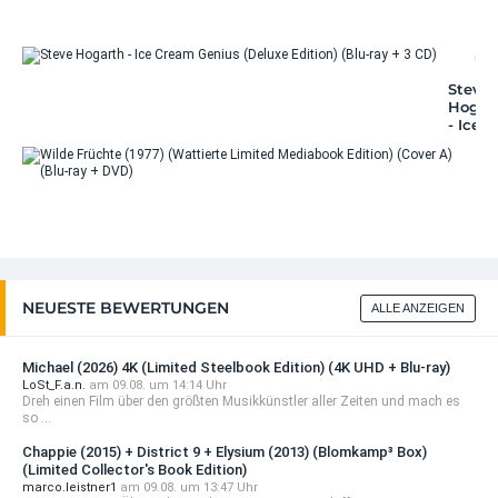
07.
Steve
Hogar
- Ice
Cream
Geniu
(Delux
Wi
Editio
Fr
(Blu-r
(19
+ 3 CD
(W
Li
Me
Ed
NEUESTE BEWERTUNGEN
ALLE ANZEIGEN
(C
(Bl
DV
Michael (2026) 4K (Limited Steelbook Edition) (4K UHD + Blu-ray)
LoSt_F.a.n.
am 09.08. um 14:14 Uhr
Dreh einen Film über den größten Musikkünstler aller Zeiten und mach es
so ...
Chappie (2015) + District 9 + Elysium (2013) (Blomkamp³ Box)
(Limited Collector's Book Edition)
marco.leistner1
am 09.08. um 13:47 Uhr