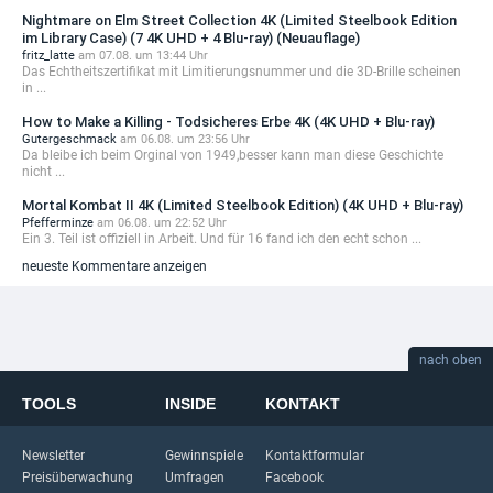
Nightmare on Elm Street Collection 4K (Limited Steelbook Edition
im Library Case) (7 4K UHD + 4 Blu-ray) (Neuauflage)
fritz_latte
am 07.08. um 13:44 Uhr
Das Echtheitszertifikat mit Limitierungsnummer und die 3D-Brille scheinen
in ...
How to Make a Killing - Todsicheres Erbe 4K (4K UHD + Blu-ray)
Gutergeschmack
am 06.08. um 23:56 Uhr
Da bleibe ich beim Orginal von 1949,besser kann man diese Geschichte
nicht ...
Mortal Kombat II 4K (Limited Steelbook Edition) (4K UHD + Blu-ray)
Pfefferminze
am 06.08. um 22:52 Uhr
Ein 3. Teil ist offiziell in Arbeit. Und für 16 fand ich den echt schon ...
neueste Kommentare anzeigen
nach oben
TOOLS
INSIDE
KONTAKT
Newsletter
Gewinnspiele
Kontaktformular
Preisüberwachung
Umfragen
Facebook