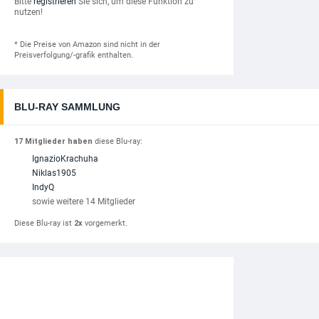
Bitte
registrieren
Sie sich, um diese Funktion zu
nutzen!
* Die Preise von Amazon sind nicht in der
Preisverfolgung/-grafik enthalten.
BLU-RAY SAMMLUNG
17 Mitglieder haben
diese Blu-ray:
IgnazioKrachuha
Niklas1905
IndyQ
sowie weitere 14 Mitglieder
Diese Blu-ray ist
2x
vorgemerkt.