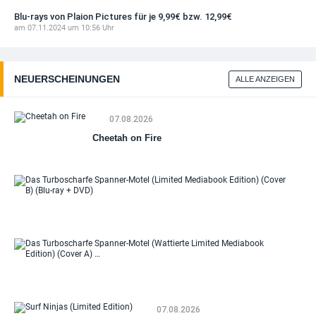
Blu-rays von Plaion Pictures für je 9,99€ bzw. 12,99€
am 07.11.2024 um 10:56 Uhr
NEUERSCHEINUNGEN
ALLE ANZEIGEN
07.08.2026
Cheetah on Fire
Da
Tu
Sp
Mo
(Li
Me
Da
Edi
Tu
(Co
Sp
(Bl
Mo
DV
07.08.2026
(Wa