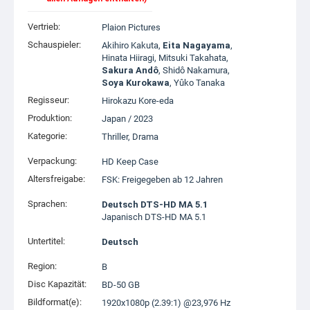
Vertrieb:
Plaion Pictures
Schauspieler:
Akihiro Kakuta
,
Eita Nagayama
,
Hinata Hiiragi
,
Mitsuki Takahata
,
Sakura Andô
,
Shidô Nakamura
,
Soya Kurokawa
,
Yûko Tanaka
Regisseur:
Hirokazu Kore-eda
Produktion:
Japan
/
2023
Kategorie:
Thriller
,
Drama
Verpackung:
HD Keep Case
Altersfreigabe:
FSK: Freigegeben ab 12 Jahren
Sprachen:
Deutsch DTS-HD MA 5.1
Japanisch DTS-HD MA 5.1
Untertitel:
Deutsch
Region:
B
Disc Kapazität:
BD-50 GB
Bildformat(e):
1920x1080p (2.39:1) @23,976 Hz