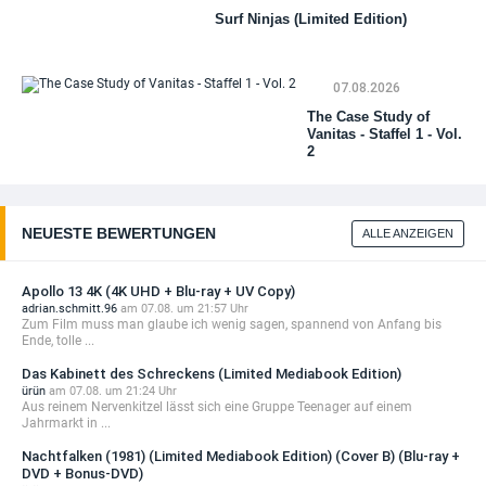
Li
Surf Ninjas (Limited Edition)
Me
Edi
(C
07.08.2026
The Case Study of
Vanitas - Staffel 1 - Vol.
2
NEUESTE BEWERTUNGEN
ALLE ANZEIGEN
Apollo 13 4K (4K UHD + Blu-ray + UV Copy)
adrian.schmitt.96
am 07.08. um 21:57 Uhr
Zum Film muss man glaube ich wenig sagen, spannend von Anfang bis
Ende, tolle ...
Das Kabinett des Schreckens (Limited Mediabook Edition)
ürün
am 07.08. um 21:24 Uhr
Aus reinem Nervenkitzel lässt sich eine Gruppe Teenager auf einem
Jahrmarkt in ...
Nachtfalken (1981) (Limited Mediabook Edition) (Cover B) (Blu-ray +
DVD + Bonus-DVD)