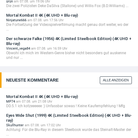
ürün
am 07.08. um 19:06 Uhr
Die zwei Polizisten Deke DaSilva (Stallone) und Willis Fox (B.D.Williams) ...
Mortal Kombat II 4K (4K UHD + Blu-ray)
Ninjatune666
am 07.08. um 17:56 Uhr
Die Fortsetzung der Videospielverfilmung macht genau dort weiter, wo der
...
Der schwarze Falke (1956) 4K (Limited Steelbook Edition) (4K UHD +
Blu-ray)
Vincent_vega84
am 07.08. um 16:59 Uhr
Obwohl ich mich im Western-Genre bisher nicht besonders gut auskenne
und nur ...
NEUESTE KOMMENTARE
ALLE ANZEIGEN
Mortal Kombat II 4K (4K UHD + Blu-ray)
MP74
am 07.08. um 21:08 Uhr
DD.5.1 ich kotzeeeeee :) Unfassbar sowas ! Keine Kaufempfehlung ! Mfg
Eyes Wide Shut (1999) 4K (Limited Steelbook Edition) (4K UHD + Blu-
ray)
Skullhunter
am 07.08. um 17:02 Uhr
Achtung: Für die Blu-Ray in diesem Steelbook wurde das Steinalt-Master der
...