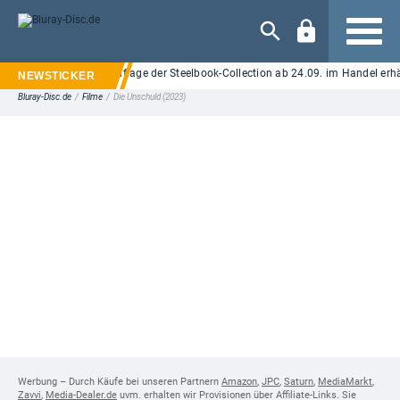
Navigation
f UHD Blu-ray: Neuauflage der Steelbook-Collection ab 24.09. im Handel erhältl
Bluray-Disc.de
/
Filme
/
Die Unschuld (2023)
Werbung – Durch Käufe bei unseren Partnern
Amazon
,
JPC
,
Saturn
,
MediaMarkt
,
Zavvi
,
Media-Dealer.de
uvm. erhalten wir Provisionen über Affiliate-Links. Sie