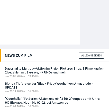
NEWS ZUM FILM
ALLE ANZEIGEN
Dauerhafte Multibuy-Aktion im Plaion Pictures Shop: 3 Filme kaufen,
2 bezahlen mit Blu-rays, 4K UHDs und mehr
am 25.02.2026 um 13:15 Uhr
Blu-ray Tiefpreise der "Black Friday Woche" von Amazon.de -
UPDATE
am 20.11.2025 um 16:30 Uhr
"Couchella", TV-Serien-Aktion und ein "3 für 2"-Angebot mit Ultra
HD Blu-rays: Noch bis 02.02. bei Amazon.de
am 01.02.2025 um 10:00 Uhr