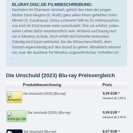
BLURAY-DISC.DE FILMBESCHREIBUNG:
Nachdem ihr Ehemann verstarb, gehört das Herz der jungen
Mutter Saori Mugino (S.
Andô) ganz allein ihrem geliebten Sohn
Minato (S. Kurokawa). Umso schwerer fällt es ihr mitanzusehen,
wie sich ihr Kind immer mehr zurückzieht. Wie sie erfährt, sollen
seine Lehrer dafür verantwortlich sein. Wütend und traurig rast
sie in Minatos Schule, doch erhält dort keinerlei Antworten.
Ständig wird Saori vertröstet, bis die Witwe beschließt, dem
Ganzen eigenständig auf den Grund zu gehen. Allmählich erkennt
sie, was der Auslöser für Minatos ungewöhnliches Verhalten ist
…
Die Unschuld (2023) Blu-ray Preisvergleich
Produktbezeichnung
Preis
9,99 EUR *
Die Unschuld (2023) [Blu-ray]
Versand ab 2,99 €
9,99 EUR *
Die Unschuld (2023) (Blu-ray)
Versand ab 2,99 €
8,97 EUR *
Die Unschuld (Blu-ray)