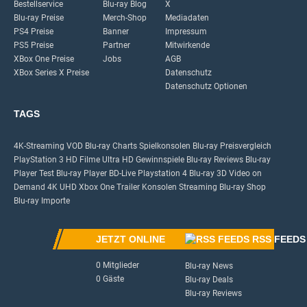
Bestellservice
Blu-ray Blog
X
Blu-ray Preise
Merch-Shop
Mediadaten
PS4 Preise
Banner
Impressum
PS5 Preise
Partner
Mitwirkende
XBox One Preise
Jobs
AGB
XBox Series X Preise
Datenschutz
Datenschutz Optionen
TAGS
4K-Streaming
VOD
Blu-ray Charts
Spielkonsolen
Blu-ray Preisvergleich
PlayStation 3
HD Filme
Ultra HD
Gewinnspiele
Blu-ray Reviews
Blu-ray
Player Test
Blu-ray Player
BD-Live
Playstation 4
Blu-ray 3D
Video on
Demand
4K UHD
Xbox One
Trailer
Konsolen
Streaming
Blu-ray Shop
Blu-ray Importe
JETZT ONLINE
RSS FEEDS
0 Mitglieder
Blu-ray News
0 Gäste
Blu-ray Deals
Blu-ray Reviews