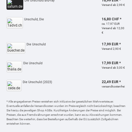
16,99 EUR *
Die Unschuld Blu-ray
Versand ab 2,99 €
16,80 CHF *
Unschuld, Die
ca. 17,97 EUR
Versand ab 12,00
€
17,99 EUR *
Die Unschuld
Versand 2,90 €
17,99 EUR *
Die Unschuld
Versand ab 3,00 €
22,49 EUR *
Die Unschuld (2023)
versandkostenfrei
* Alle angegebenen Preise verstehen sich inklusive der gesetzlichen Mehrwertsteuer.
Eventuelle anfallende Versandkosten wurden im Preisvergleich nicht berücksichtigt, beachten
Sie hierzu die jeweiligen Shop AGBs. Kurzfristige Änderungen der Preise sind möglich. Bei
Preisen, die aus Fremdwährungen errechnet wurden, kann es zu Abweichungen kommen.
Beachten Sie weiterhin, dass bei Bestellungen außerhalb der EU zusätzlich Zollgebühren
entstehen können.