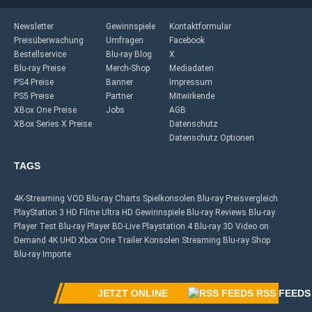
Newsletter
Gewinnspiele
Kontaktformular
Preisüberwachung
Umfragen
Facebook
Bestellservice
Blu-ray Blog
X
Blu-ray Preise
Merch-Shop
Mediadaten
PS4 Preise
Banner
Impressum
PS5 Preise
Partner
Mitwirkende
XBox One Preise
Jobs
AGB
XBox Series X Preise
Datenschutz
Datenschutz Optionen
TAGS
4K-Streaming
VOD
Blu-ray Charts
Spielkonsolen
Blu-ray Preisvergleich
PlayStation 3
HD Filme
Ultra HD
Gewinnspiele
Blu-ray Reviews
Blu-ray
Player Test
Blu-ray Player
BD-Live
Playstation 4
Blu-ray 3D
Video on
Demand
4K UHD
Xbox One
Trailer
Konsolen
Streaming
Blu-ray Shop
Blu-ray Importe
JETZT ONLINE
RSS FEEDS