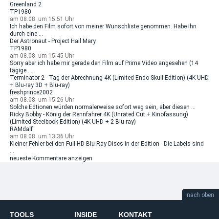
Greenland 2
TP1980
am 08.08. um 15:51 Uhr
Ich habe den Film sofort von meiner Wunschliste genommen. Habe Ihn
durch eine ...
Der Astronaut - Project Hail Mary
TP1980
am 08.08. um 15:45 Uhr
Sorry aber ich habe mir gerade den Film auf Prime Video angesehen (14
tägige ...
Terminator 2 - Tag der Abrechnung 4K (Limited Endo Skull Edition) (4K UHD
+ Blu-ray 3D + Blu-ray)
freshprince2002
am 08.08. um 15:26 Uhr
Solche Edtionen würden normalerweise sofort weg sein, aber diesen ...
Ricky Bobby - König der Rennfahrer 4K (Unrated Cut + Kinofassung)
(Limited Steelbook Edition) (4K UHD + 2 Blu-ray)
RAMdalf
am 08.08. um 13:36 Uhr
Kleiner Fehler bei den Full-HD Blu-Ray Discs in der Edition - Die Labels sind
...
neueste Kommentare anzeigen
nach oben
TOOLS
INSIDE
KONTAKT