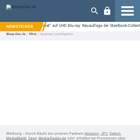
Navigation
"Nightmare on Elm Street" auf UHD Blu-ray: Neuauflage der Steelbook-Collect
Bluray-Disc.de
/
Filme
/
Aquaman: Lost Kingdom
Werbung – Durch Käufe bei unseren Partnern
Amazon
,
JPC
,
Saturn
,
MediaMarkt
,
Zavvi
,
Media-Dealer.de
uvm. erhalten wir Provisionen über