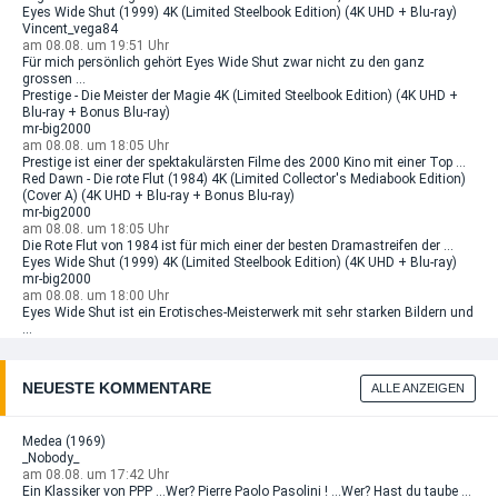
Eyes Wide Shut (1999) 4K (Limited Steelbook Edition) (4K UHD + Blu-ray)
Vincent_vega84
am 08.08. um 19:51 Uhr
Für mich persönlich gehört Eyes Wide Shut zwar nicht zu den ganz
grossen ...
Prestige - Die Meister der Magie 4K (Limited Steelbook Edition) (4K UHD +
Blu-ray + Bonus Blu-ray)
mr-big2000
am 08.08. um 18:05 Uhr
Prestige ist einer der spektakulärsten Filme des 2000 Kino mit einer Top ...
Red Dawn - Die rote Flut (1984) 4K (Limited Collector's Mediabook Edition)
(Cover A) (4K UHD + Blu-ray + Bonus Blu-ray)
mr-big2000
am 08.08. um 18:05 Uhr
Die Rote Flut von 1984 ist für mich einer der besten Dramastreifen der ...
Eyes Wide Shut (1999) 4K (Limited Steelbook Edition) (4K UHD + Blu-ray)
mr-big2000
am 08.08. um 18:00 Uhr
Eyes Wide Shut ist ein Erotisches-Meisterwerk mit sehr starken Bildern und
...
NEUESTE KOMMENTARE
ALLE ANZEIGEN
Medea (1969)
_Nobody_
am 08.08. um 17:42 Uhr
Ein Klassiker von PPP ...Wer? Pierre Paolo Pasolini ! ...Wer? Hast du taube ...