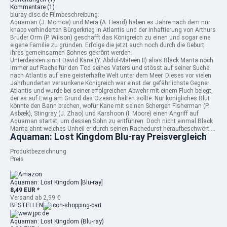
Kommentare
(1)
bluray-disc.de Filmbeschreibung:
Aquaman (J.
Momoa) und Mera (A. Heard) haben es Jahre nach dem nur
knapp verhinderten Bürgerkrieg in Atlantis und der Inhaftierung von Arthurs
Bruder Orm (P. Wilson) geschafft das Königreich zu einen und sogar eine
eigene Familie zu gründen. Erfolge die jetzt auch noch durch die Geburt
ihres gemeinsamen Sohnes gekrönt werden.
Unterdessen sinnt David Kane (Y. Abdul-Mateen II) alias Black Manta noch
immer auf Rache für den Tod seines Vaters und stösst auf seiner Suche
nach Atlantis auf eine geisterhafte Welt unter dem Meer. Dieses vor vielen
Jahrhunderten versunkene Königreich war einst der gefährlichste Gegner
Atlantis und wurde bei seiner erfolgreichen Abwehr mit einem Fluch belegt,
der es auf Ewig am Grund des Ozeans halten sollte. Nur königliches Blut
könnte den Bann brechen, wofür Kane mit seinen Schergen Fisherman (P.
Asbæk), Stingray (J. Zhao) und Karshoon (I. Moore) einen Angriff auf
Aquaman startet, um dessen Sohn zu entführen. Doch nicht einmal Black
Manta ahnt welches Unheil er durch seinen Rachedurst heraufbeschwört ...
Aquaman: Lost Kingdom Blu-ray Preisvergleich
Produktbezeichnung
Preis
Aquaman: Lost Kingdom [Blu-ray]
8,49 EUR *
Versand ab 2,99 €
BESTELLEN
Aquaman: Lost Kingdom (Blu-ray)