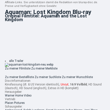
Affiliate-Links. Sie unterstützen damit die Redaktion von bluray-disc.de.
Preise und Verfügbarkeit ohne Gewähr.
Aquaman: Lost Kingdom Blu-ray
Original Filmtitel: Aquaman and the Lost
Kingdom
alle Trailer
Zu meiner Filmliste
Zu meiner Merkliste
Zu meiner Bestellliste
Zu meiner Suchliste
Zu meiner Wunschliste
Disc-Informationen
Kinofassung (dt. & US Version identisch),
Uncut
,
16:9 Vollbild
, HD Sound
(deutsch), HD Sound (englisch), Extras in HD (komplett)
Herausgeber:
Warner Home Video
Vertrieb:
Plaion Pictures
Schauspieler: