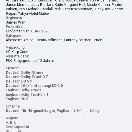
Amber Heard
,
Dolph Lundgren
,
Grant Huggair
,
Indya Moore
,
Jani Zhao
,
Jason Momoa
,
Judy Blackett
,
Katie Margaret Hall
,
Nicole Kidman
,
Patrick
Wilson
,
Pilou Asbæk
,
Randall Park
,
Temuera Morrison
,
Tianyi Kiy
,
Vincent
Regan
,
Yahya Abdul-Mateen II
Regisseur:
James Wan
Produktion:
Großbritannien
,
USA
/
2023
Kategorie:
Abenteuer
,
Action
,
Comicverfilmung
,
Fantasy
,
Science Fiction
Verpackung:
HD Keep Case
Altersfreigabe:
FSK: Freigegeben ab 12 Jahren
Sprachen:
Deutsch Dolby Atmos
Deutsch Dolby TrueHD 7.1
Deutsch DD 5.1
Deutsch (Hörfilmfassung) DD 2.0
Englisch Dolby Atmos
Englisch Dolby TrueHD 7.1
Englisch DD 5.1
Untertitel:
Deutsch für Hörgeschädigte
, Englisch für Hörgeschädigte
Region:
A, B, C
Disc Kapazität:
BD-50 GB