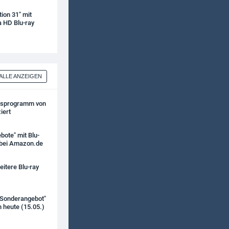
tion 31" mit
a HD Blu-ray
ALLE ANZEIGEN
ebsprogramm von
iert
bote" mit Blu-
 bei Amazon.de
itere Blu-ray
k Sonderangebot"
 heute (15.05.)