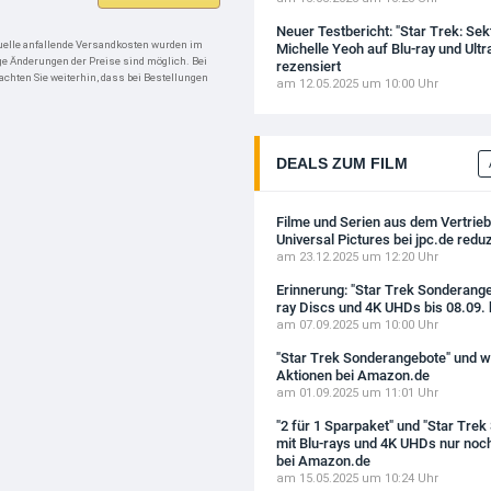
Neuer Testbericht: "Star Trek: Sek
tuelle anfallende Versandkosten wurden im
Michelle Yeoh auf Blu-ray und Ultr
ige Änderungen der Preise sind möglich. Bei
rezensiert
hten Sie weiterhin, dass bei Bestellungen
am 12.05.2025 um 10:00 Uhr
DEALS ZUM FILM
Filme und Serien aus dem Vertri
Universal Pictures bei jpc.de reduz
am 23.12.2025 um 12:20 Uhr
Erinnerung: "Star Trek Sonderange
ray Discs und 4K UHDs bis 08.09.
am 07.09.2025 um 10:00 Uhr
"Star Trek Sonderangebote" und we
Aktionen bei Amazon.de
am 01.09.2025 um 11:01 Uhr
"2 für 1 Sparpaket" und "Star Tre
mit Blu-rays und 4K UHDs nur noch
bei Amazon.de
am 15.05.2025 um 10:24 Uhr