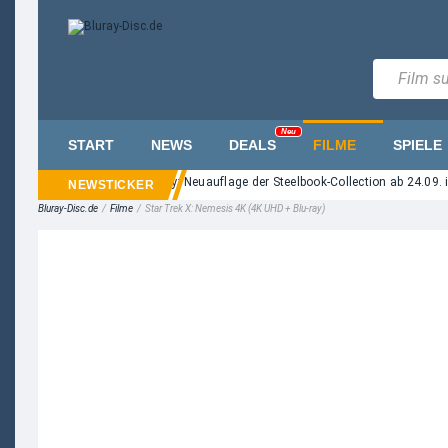
Neu
START
NEWS
DEALS
FILME
SPIELE
m Street" auf UHD Blu-ray: Neuauflage der Steelbook-Collection ab 24.09. im Ha
Bluray-Disc.de
/
Filme
/
Star Trek X: Nemesis 4K (4K UHD + Blu-ray)