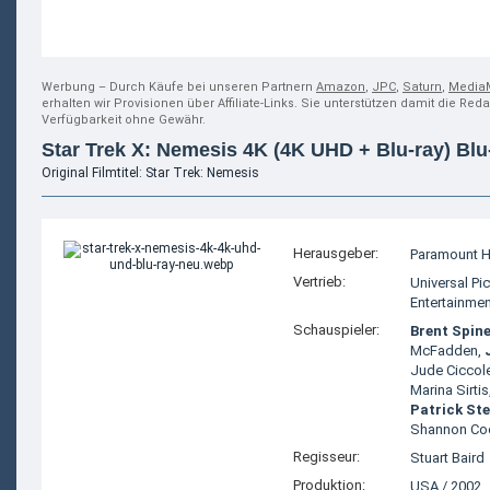
Werbung – Durch Käufe bei unseren Partnern
Amazon
,
JPC
,
Saturn
,
Media
erhalten wir Provisionen über Affiliate-Links. Sie unterstützen damit die Red
Verfügbarkeit ohne Gewähr.
Star Trek X: Nemesis 4K (4K UHD + Blu-ray) Blu
Original Filmtitel: Star Trek: Nemesis
Herausgeber:
Paramount H
Vertrieb:
Universal P
Entertainmen
Schauspieler:
Brent Spin
McFadden
,
Jude Ciccole
Marina Sirtis
Patrick St
Shannon Co
Regisseur:
Stuart Baird
Produktion:
USA
/
2002