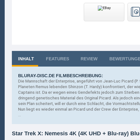
INHALT
FEATURES
REVIEW
BEWERTUNG
BLURAY-DISC.DE FILMBESCHREIBUNG:
Die Mannschaft der Enterprise, angeführt von Jean-Luc Picard (P.
Planeten Remus lebenden Shinzon (T. Hardy) konfrontiert, der wie s
Captains ist. Da er wegen eines Gendefekts jedoch zum Sterben ve
dringend genetisches Material des Original Picard. Als jedoch ei
sein Plan scheitert, will er durch eine Schlacht, die Vormachtstel
Nun liegt es wieder einmal an Picard und der Crew der Enterprise,
...
Star Trek X: Nemesis 4K (4K UHD + Blu-ray) Blu