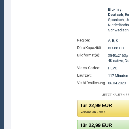
Blu-ray:
Deutsch
, E
Spanisch, J
Niederländis
Schwedisch,
Region:
A, B, C
Disc Kapazität:
BD-66 GB
Bildformat(e):
3840x2160p 
4K native, D
Video-Codec:
HEVC
Laufzeit:
117 Minuten
Veröffentlichung:
06.04.2023
JETZT KAUFEN BE
für 22,99 EUR
Versand ab 2,99 €
für 22,99 EUR