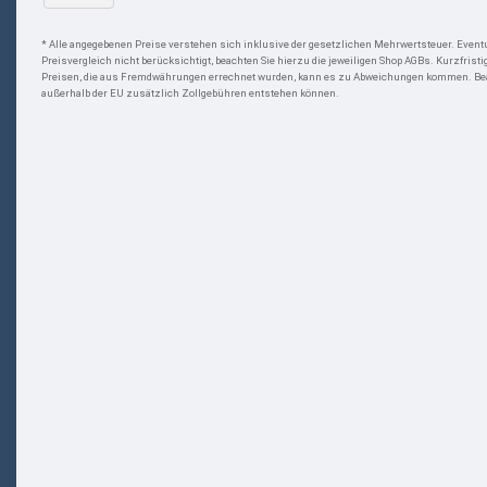
* Alle angegebenen Preise verstehen sich inklusive der gesetzlichen Mehrwertsteuer. Even
Preisvergleich nicht berücksichtigt, beachten Sie hierzu die jeweiligen Shop AGBs. Kurzfrist
Preisen, die aus Fremdwährungen errechnet wurden, kann es zu Abweichungen kommen. Beac
außerhalb der EU zusätzlich Zollgebühren entstehen können.