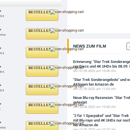
*
BESTELLEN
99 €
*
BESTELLEN
nfrei
NEWS ZUM FILM
*
BESTELLEN
99 €
Erinnerung: "Star Trek Sonderange
ray Discs und 4K UHDs bis 08.09.
*
BESTELLEN
am 07.09.2025 um 10:00 Uhr
49 €
"Star Trek Sonderangebote" und we
Aktionen bei Amazon.de
*
BESTELLEN
am 01.09.2025 um 11:03 Uhr
00 €
Neue Blu-ray Rezension: "Star Trek
getestet
*
BESTELLEN
am 03.06.2025 um 10:00 Uhr
€
"2 für 1 Sparpaket" und "Star Tre
mit Blu-rays und 4K UHDs nur noch
*
BESTELLEN
bei Amazon.de
nfrei
am 15.05.2025 um 10:23 Uhr