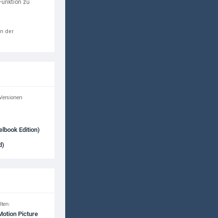
Funktion zu
in der
 Versionen
elbook Edition)
d)
lten:
Motion Picture