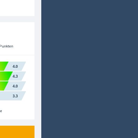
 Punkten
4.0
4.3
4.0
3.3
re