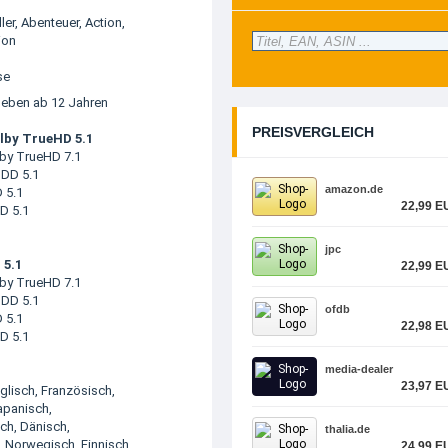
ller
,
Abenteuer
,
Action
,
ion
se
geben ab 12 Jahren
PREISVERGLEICH
lby TrueHD 5.1
lby TrueHD 7.1
 DD 5.1
amazon.de
 5.1
22,99 E
D 5.1
jpc
 5.1
22,99 E
lby TrueHD 7.1
 DD 5.1
ofdb
 5.1
22,98 E
D 5.1
media-dealer
23,97 E
nglisch, Französisch,
apanisch,
ch, Dänisch,
thalia.de
 Norwegisch, Finnisch
24,99 E