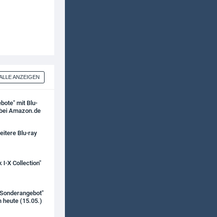
ALLE ANZEIGEN
bote" mit Blu-
 bei Amazon.de
itere Blu-ray
 I-X Collection"
k Sonderangebot"
 heute (15.05.)