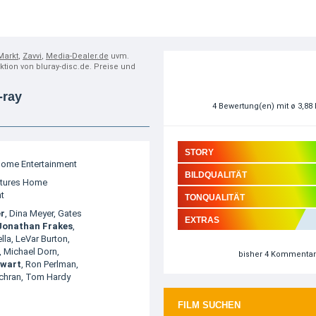
Markt
,
Zavvi
,
Media-Dealer.de
uvm.
aktion von bluray-disc.de. Preise und
-ray
4
Bewertung(en)
mit ø 3,88
STORY
ome Entertainment
BILDQUALITÄT
ictures Home
t
TONQUALITÄT
er
,
Dina Meyer
,
Gates
EXTRAS
Jonathan Frakes
,
lla
,
LeVar Burton
,
,
Michael Dorn
,
bisher 4 Kommenta
ewart
,
Ron Perlman
,
chran
,
Tom Hardy
FILM SUCHEN