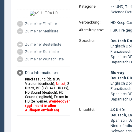
Kategorie:
4k UHD
,
Thri
Science Fict
Verpackung:
HD Keep Ca
Zu meiner Filmliste
Altersfreigabe:
FSK: Freige
Zu meiner Merkliste
Sprachen:
Deutsch Do
Zu meiner Bestellliste
Englisch Do
Französisch
Zu meiner Suchliste
Spanisch DD
Zu meiner Wunschliste
Japanisch D
Disc-Informationen
Blu-ray:
Deutsch DD
Kinofassung (dt. & US
Englisch Do
Version identisch),
Uncut
, 2
Discs, BD (1x), 4k UHD (1x),
Französisch
HD Sound (deutsch), HD
Spanisch DD
Sound (englisch), Extras in
Japanisch D
HD (teilweise),
Wendecover
(ggf. nicht in allen
Untertitel:
4K UHD:
Auflagen enthalten)
Deutsch
, E
Spanisch, J
Niederländis
Schwedisch,