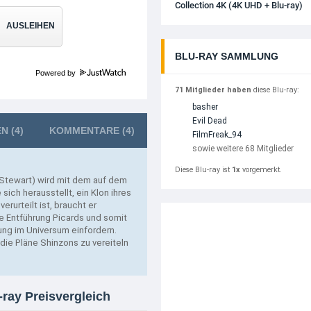
Collection 4K (4K UHD + Blu-ray)
AUSLEIHEN
BLU-RAY SAMMLUNG
Powered by
71 Mitglieder haben
diese Blu-ray:
basher
Evil Dead
EN
(4)
KOMMENTARE
(4)
FilmFreak_94
sowie weitere 68 Mitglieder
Diese Blu-ray ist
1x
vorgemerkt.
Stewart) wird mit dem auf dem
ich herausstellt, ein Klon ihres
rurteilt ist, braucht er
ne Entführung Picards und somit
lung im Universum einfordern.
 die Pläne Shinzons zu vereiteln
-ray Preisvergleich