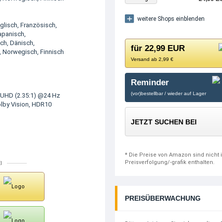
weitere Shops einblenden
nglisch, Französisch,
apanisch,
ch, Dänisch,
für 22,99 EUR
 Norwegisch, Finnisch
Versand ab 2,99 €
Reminder
(vor)bestellbar / wieder auf Lager
UHD (2.35:1) @24 Hz
olby Vision, HDR10
JETZT SUCHEN BEI
* Die Preise von Amazon sind nicht 
Preisverfolgung/-grafik enthalten.
I
PREISÜBERWACHUNG