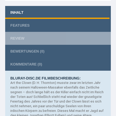
INHALT
FEATURES
REVIEW
BEWERTUNGEN
(0)
KOMMENTARE
(0)
BLURAY-DISC.DE FILMBESCHREIBUNG:
Art the Clown (D.
H. Thornton) musste zwar im letzten Jahr
nach seinem Halloween-Massaker ebenfalls das Zeitliche
segnen – doch lange hält es der Killer einfach nicht im Reich
der Toten aus! Schließlich steht mal wieder der gruseligste
Feiertag des Jahres vor der Tür und der Clown lässt es sich
nicht nehmen, ein paar unschuldige Seelen von ihren
irdischen Körpern zu befreien. Dieses Mal macht er Jagd auf
den kleinen Jonathan (Elliott Fullam) und seine ältere