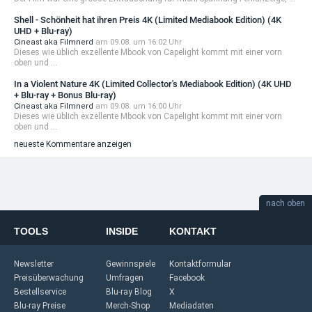
Shell - Schönheit hat ihren Preis 4K (Limited Mediabook Edition) (4K
UHD + Blu-ray)
Cineast aka Filmnerd
am 09.08. um 16:02 Uhr
Dieses wie üblich exzellente Mbook von Capelight kommt mit einer vorn
oben und ...
In a Violent Nature 4K (Limited Collector's Mediabook Edition) (4K UHD
+ Blu-ray + Bonus Blu-ray)
Cineast aka Filmnerd
am 09.08. um 16:00 Uhr
Dieses wie üblich exzellente Mbook von Capelight kommt mit einer vorn
oben und ...
neueste Kommentare anzeigen
nach oben
TOOLS
INSIDE
KONTAKT
Newsletter
Gewinnspiele
Kontaktformular
Preisüberwachung
Umfragen
Facebook
Bestellservice
Blu-ray Blog
X
Blu-ray Preise
Merch-Shop
Mediadaten