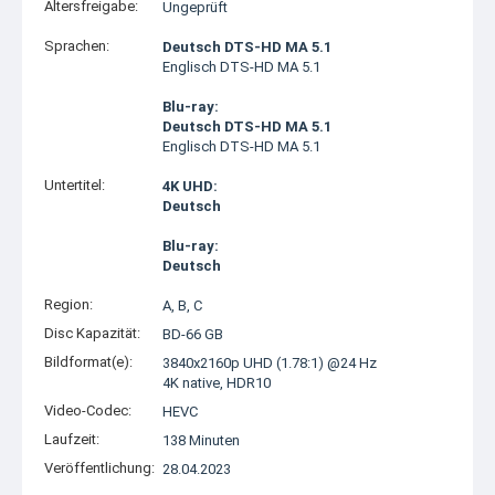
Altersfreigabe:
Ungeprüft
Sprachen:
Deutsch DTS-HD MA 5.1
Englisch DTS-HD MA 5.1
Blu-ray:
Deutsch DTS-HD MA 5.1
Englisch DTS-HD MA 5.1
Untertitel:
4K UHD:
Deutsch
Blu-ray:
Deutsch
Region:
A, B, C
Disc Kapazität:
BD-66 GB
Bildformat(e):
3840x2160p UHD (1.78:1) @24 Hz
4K native, HDR10
Video-Codec:
HEVC
Laufzeit:
138 Minuten
Veröffentlichung:
28.04.2023