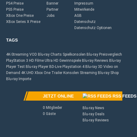
PS4 Preise
Banner
Impressum
PS5 Preise
Partner
Mitwirkende
XBox One Preise
Jobs
AGB
XBox Series X Preise
Datenschutz
Datenschutz Optionen
TAGS
4K-Streaming
VOD
Blu-ray Charts
Spielkonsolen
Blu-ray Preisvergleich
PlayStation 3
HD Filme
Ultra HD
Gewinnspiele
Blu-ray Reviews
Blu-ray
Player Test
Blu-ray Player
BD-Live
Playstation 4
Blu-ray 3D
Video on
Demand
4K UHD
Xbox One
Trailer
Konsolen
Streaming
Blu-ray Shop
Blu-ray Importe
JETZT ONLINE
RSS FEEDS
0 Mitglieder
Blu-ray News
0 Gäste
Blu-ray Deals
Blu-ray Reviews