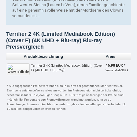
Schwester Sienna (Lauren LaVera), deren Familiengeschichte
auf eine geheimnisvolle Weise mit der Mordserie des Clowns
verbunden ist …
Terrifier 2 4K (Limited Mediabook Edition)
(Cover F) (4K UHD + Blu-ray) Blu-ray
Preisvergleich
Produktbezeichnung
Preis
46,98 EUR *
Terrifier 2 4K (Limited Mediabook Edition) (Cover
F) (4K UHD + Blu-ray)
Versand ab 3,99 €
* Alle angegebenen Preise verstehen sich inklusive der gesetzlichen Mehrwertsteuer.
Eventuelle anfallende Versandkosten wurden im Preisvergleich nicht berücksichtigt,
beachten Sie hierzu die jeweiligen Shop AGBs. Kurzfristige Änderungen der Preise sind
möglich. Bei Preisen, die aus Fremdwährungen errechnet wurden, kann es zu
Abweichungen kommen. Beachten Sie weiterhin, dass bei Bestellungen außerhalb der EU
zusätzlich Zollgebühren entstehen können.