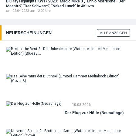
Blu-ray Highlights KW17 2023: "Magic Mike 3", "Ennio Morricone - Der
Maestro", "Der Schwarm", "Naked Lunch" in 4K uvm.
am 22.04.2023 um 12:00 Uhr
NEUERSCHEINUNGEN
ALLE ANZEIGEN
Bes
Bes
Un
(Wa
Li
Me
Da
Edi
Ge
ra
der
Blu
10.08.2026
(Li
Ha
Der Flug zur Hölle (Neuauflage)
Me
Edi
(Co