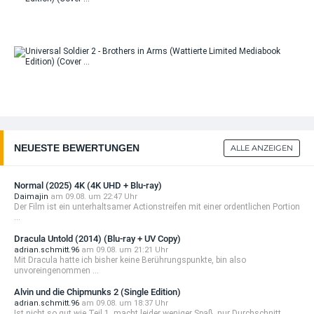
Uni
Sol
Bro
in
(Wa
Li
Uni
Me
Sol
Edi
Bro
(C
in
(Wa
Li
Me
NEUESTE BEWERTUNGEN
ALLE ANZEIGEN
Edi
(C
Normal (2025) 4K (4K UHD + Blu-ray)
Daimajin
am 09.08. um 22:47 Uhr
Der Film ist ein unterhaltsamer Actionstreifen mit einer ordentlichen Portion
...
Dracula Untold (2014) (Blu-ray + UV Copy)
adrian.schmitt.96
am 09.08. um 21:21 Uhr
Mit Dracula hatte ich bisher keine Berührungspunkte, bin also
unvoreingenommen ...
Alvin und die Chipmunks 2 (Single Edition)
adrian.schmitt.96
am 09.08. um 18:37 Uhr
Ist nicht so gut wie Teil 1, macht leider weniger Spaß, nur Durchschnitt ...