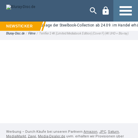
Navigation
f UHD Blu-ray: Neuauflage der Steelbook-Collection ab 24.09. im Handel erhältl
Bluray-Disc.de
/
Filme
/
Terrifier 2 4K (Limited Mediabook Edition) (Cover F) (4K UHD + Blu-ray)
Werbung – Durch Käufe bei unseren Partnern
Amazon
,
JPC
,
Saturn
,
MediaMarkt
,
Zavvi
,
Media-Dealer.de
uvm. erhalten wir Provisionen über