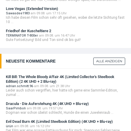
Love Vegas (Extended Version)
Sawasdee1983
am 09.08. um 17:15 Uhr
Ich habe diesen Film schon sehr oft gesehen, wobei die letzte Sichtung fast
10 ...
Friedhof der Kuscheltiere 2
TERMINATOR T-800er
am 09.08. um 16:47 Uhr
Gute Fortsetzung! Bild und Ton sind ok bis gut!
NEUESTE KOMMENTARE
ALLE ANZEIGEN
Kill Bill: The Whole Bloody Affair 4K (Limited Collector's Steelbook
Edition) (2 4K UHD + 2 Blu-ray)
adrian.schmitt.96
am 09.08. um 21:38 Uhr
Leider auch schon vergriffen, hier hätte ich gerne eine Sammler-Edition,
zumal ...
Dracula - Die Auferstehung 4K (4K UHD + Blu-ray)
SaarPimboli
am 09.08. um 19:57 Uhr
Dogman war schon übelst schlecht, Hunde die einen Juwelenraub ...
Evil Dead Burn 4K (Limited Steelbook Edition) (4K UHD + Blu-ray)
ürün
am 09.08. um 16:12 Uhr
Der Film war eine grosse Enttäuschung für mich; Spannung Fehlanzeige, ...