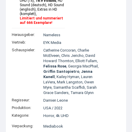
UHD (1x),
16:9 Vollbild
, HD
Sound (deutsch), HD Sound
(englisch), Extras in HD
(komplett),
Limitiert und nummeriert
auf 666 Exemplare!
Herausgeber:
Nameless
Vertrieb:
EYK Media
Schauspieler:
Catherine Corcoran
,
Charlie
McElveen
,
Chris Jericho
,
David
Howard Thornton
,
Elliott Fullam
,
Felissa Rose
,
Georgia MacPhail
,
Griffin Santopietro
,
Jenna
Kanell
,
Kailey Hyman
,
Lauren
LaVera
,
Mark Langston
,
Owen
Myre
,
Samantha Scaffidi
,
Sarah
Grace Sanders
,
Tamara Glynn
Regisseur:
Damien Leone
Produktion:
USA
/
2022
Kategorie:
Horror
,
4k UHD
Verpackung:
Mediabook