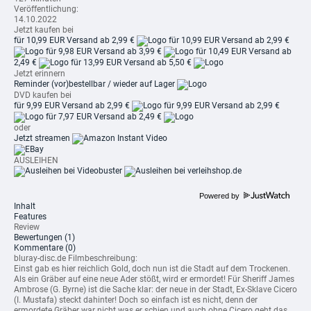
Veröffentlichung:
14.10.2022
Jetzt kaufen bei
für 10,99 EUR
Versand ab 2,99 €
für 10,99 EUR
Versand ab 2,99 €
für 9,98 EUR
Versand ab 3,99 €
für 10,49 EUR
Versand ab
2,49 €
für 13,99 EUR
Versand ab 5,50 €
Jetzt erinnern
Reminder
(vor)bestellbar / wieder auf Lager
DVD kaufen bei
für 9,99 EUR
Versand ab 2,99 €
für 9,99 EUR
Versand ab 2,99 €
für 7,97 EUR
Versand ab 2,49 €
oder
Jetzt streamen
AUSLEIHEN
Powered by
Inhalt
Features
Review
Bewertungen
(1)
Kommentare
(0)
bluray-disc.de Filmbeschreibung:
Einst gab es hier reichlich Gold, doch nun ist die Stadt auf dem Trockenen.
Als ein Gräber auf eine neue Ader stößt, wird er ermordet! Für Sheriff James
Ambrose (G. Byrne) ist die Sache klar: der neue in der Stadt, Ex-Sklave Cicero
(I. Mustafa) steckt dahinter! Doch so einfach ist es nicht, denn der
ermordete Gräber war nicht was er schien und auch ohne Cicero geht das