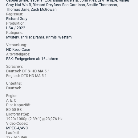
Gabriel Byrne
,
Isabella Ruby
,
Isaiah Mustafa
,
John Ales
,
Lew Temple
,
Marley
Gray
,
Nat Wolff
,
Richard Dreyfuss
,
Ron Garritson
,
Scottie Thompson
,
Thomas Jane
,
Zach McGowan
Regisseur:
Richard Gray
Produktion:
USA
/
2022
Kategorie:
Mystery
,
Thriller
,
Drama
,
Krimis
,
Western
Verpackung:
HD Keep Case
Altersfreigabe:
FSK: Freigegeben ab 16 Jahren
Sprachen:
Deutsch DTS-HD MA 5.1
Englisch DTS-HD MA 5.1
Untertitel:
Deutsch
Region:
A, B, C
Disc Kapazität:
BD-50 GB
Bildformat(e):
1920x1080p (2.39:1) @23,976 Hz
Video-Codec:
MPEG-4/AVC
Laufzeit:
127 Minuten