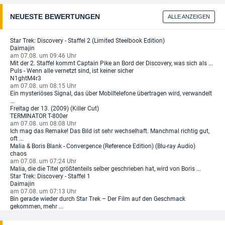
NEUESTE BEWERTUNGEN
ALLE ANZEIGEN
Star Trek: Discovery - Staffel 2 (Limited Steelbook Edition)
Daimajin
am 07.08. um 09:46 Uhr
Mit der 2. Staffel kommt Captain Pike an Bord der Discovery, was sich als ...
Puls - Wenn alle vernetzt sind, ist keiner sicher
N1ghtM4r3
am 07.08. um 08:15 Uhr
Ein mysteriöses Signal, das über Mobiltelefone übertragen wird, verwandelt
...
Freitag der 13. (2009) (Killer Cut)
TERMINATOR T-800er
am 07.08. um 08:08 Uhr
Ich mag das Remake! Das Bild ist sehr wechselhaft. Manchmal richtig gut,
oft ...
Malia & Boris Blank - Convergence (Reference Edition) (Blu-ray Audio)
chaos
am 07.08. um 07:24 Uhr
Malia, die die Titel größtenteils selber geschrieben hat, wird von Boris ...
Star Trek: Discovery - Staffel 1
Daimajin
am 07.08. um 07:13 Uhr
Bin gerade wieder durch Star Trek – Der Film auf den Geschmack
gekommen, mehr ...