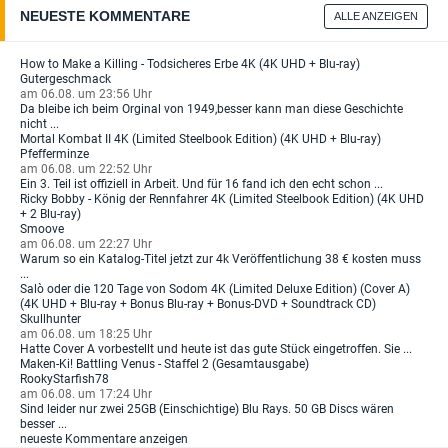
NEUESTE KOMMENTARE
ALLE ANZEIGEN
How to Make a Killing - Todsicheres Erbe 4K (4K UHD + Blu-ray)
Gutergeschmack
am 06.08. um 23:56 Uhr
Da bleibe ich beim Orginal von 1949,besser kann man diese Geschichte
nicht ...
Mortal Kombat II 4K (Limited Steelbook Edition) (4K UHD + Blu-ray)
Pfefferminze
am 06.08. um 22:52 Uhr
Ein 3. Teil ist offiziell in Arbeit. Und für 16 fand ich den echt schon ...
Ricky Bobby - König der Rennfahrer 4K (Limited Steelbook Edition) (4K UHD
+ 2 Blu-ray)
Smoove
am 06.08. um 22:27 Uhr
Warum so ein Katalog-Titel jetzt zur 4k Veröffentlichung 38 € kosten muss
...
Salò oder die 120 Tage von Sodom 4K (Limited Deluxe Edition) (Cover A)
(4K UHD + Blu-ray + Bonus Blu-ray + Bonus-DVD + Soundtrack CD)
Skullhunter
am 06.08. um 18:25 Uhr
Hatte Cover A vorbestellt und heute ist das gute Stück eingetroffen. Sie ...
Maken-Ki! Battling Venus - Staffel 2 (Gesamtausgabe)
RookyStarfish78
am 06.08. um 17:24 Uhr
Sind leider nur zwei 25GB (Einschichtige) Blu Rays. 50 GB Discs wären
besser ...
neueste Kommentare anzeigen