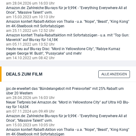
am 28.04.2026 um 16:03 Uhr
Amazon.de: Zahlreiche Blu-rays für je 9,99€ - "Everything Everywhere All at
Once", "Massive Talent" uvm.
am 15.03.2023 um 10:13 Uhr
Amazon kontert Rabatt-Aktion von Thalia - u.a. "Nope", "Beast", "King Kong"
im 4K-Steelbook mit Sofortabzügen
am 25.11.2022 um 12:52 Uhr
Amazon kontert Thalia-Rabattaktion mit Sofortabzügen - u.a. mit "Top Gun:
Maverick" auf Blu-ray für 14,18€
am 05.11.2022 um 13:52 Uhr
Heute neu auf Blu-ray Disc: "Mord in Yellowstone City", "Rabiye Kurnaz
gegen George W. Bush", "Pussycake" und mehr
am 14.10.2022 um 08:42 Uhr
DEALS ZUM FILM
ALLE ANZEIGEN
jpc.de erweitert das "Bündelangebot mit Preisvorteil" mit 25% Rabatt um
über 20 Western
am 28.04.2026 um 16:03 Uhr
Neuer Tiefpreis bei Amazon.de: "Mord in Yellowstone City" auf Ultra HD Blu-
ray für 14,63€
am 07.11.2024 um 09:49 Uhr
Amazon.de: Zahlreiche Blu-rays für je 9,99€ - "Everything Everywhere All at
Once", "Massive Talent" uvm.
am 15.03.2023 um 10:05 Uhr
Amazon kontert Rabatt-Aktion von Thalia - u.a. "Nope", "Beast", "King Kong"
im 4K-Steelbook mit Sofortabzügen