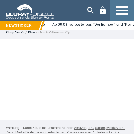
Navigation
im Plaion Pictures Shop
Ab 09.08. vorbestellbar: "Der Bomber" und "Keiner h
Bluray-Disc.de
/
Filme
/
Mord in Yellowstone City
Werbung – Durch Käufe bei unseren Partnern
Amazon
,
JPC
,
Saturn
,
MediaMarkt
,
Zavvi
,
Media-Dealer.de
uvm. erhalten wir Provisionen über Affiliate-Links. Sie