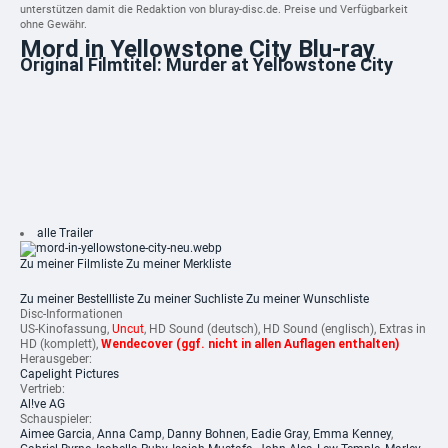
unterstützen damit die Redaktion von bluray-disc.de. Preise und Verfügbarkeit
ohne Gewähr.
Mord in Yellowstone City Blu-ray
Original Filmtitel: Murder at Yellowstone City
alle Trailer
Zu meiner Filmliste
Zu meiner Merkliste
Zu meiner Bestellliste
Zu meiner Suchliste
Zu meiner Wunschliste
Disc-Informationen
US-Kinofassung,
Uncut
, HD Sound (deutsch), HD Sound (englisch), Extras in
HD (komplett),
Wendecover (ggf. nicht in allen Auflagen enthalten)
Herausgeber:
Capelight Pictures
Vertrieb:
Al!ve AG
Schauspieler:
Aimee Garcia
,
Anna Camp
,
Danny Bohnen
,
Eadie Gray
,
Emma Kenney
,