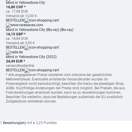
Mord in Yellowstone City
16,80 CHF *
ca. 17,98 EUR
Versand ab 12,00 €
BESTELLEN
Mord in Yellowstone City (Blu-ray) (Blu-ray)
16,15 GBP *
ca. 18,84 EUR
Versand ab 3,95 €
BESTELLEN
Mord in Yellowstone City (2022)
24,49 EUR *
versandkostenfrei
BESTELLEN
* Alle angegebenen Preise verstehen sich inklusive der gesetzlichen
Mehrwertsteuer. Eventuelle anfallende Versandkosten wurden im
Preisvergleich nicht berücksichtigt, beachten Sie hierzu die jeweiligen Shop
AGBs. Kurzfristige Änderungen der Preise sind möglich. Bei Preisen, die aus
Fremdwährungen errechnet wurden, kann es zu Abweichungen kommen.
Beachten Sie weiterhin, dass bei Bestellungen außerhalb der EU zusätzlich
Zollgebühren entstehen können.
1
Bewertung(en)
mit ø 3,25 Punkten