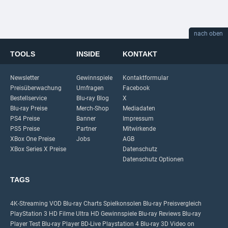
nach oben
TOOLS
INSIDE
KONTAKT
Newsletter
Gewinnspiele
Kontaktformular
Preisüberwachung
Umfragen
Facebook
Bestellservice
Blu-ray Blog
X
Blu-ray Preise
Merch-Shop
Mediadaten
PS4 Preise
Banner
Impressum
PS5 Preise
Partner
Mitwirkende
XBox One Preise
Jobs
AGB
XBox Series X Preise
Datenschutz
Datenschutz Optionen
TAGS
4K-Streaming
VOD
Blu-ray Charts
Spielkonsolen
Blu-ray Preisvergleich
PlayStation 3
HD Filme
Ultra HD
Gewinnspiele
Blu-ray Reviews
Blu-ray
Player Test
Blu-ray Player
BD-Live
Playstation 4
Blu-ray 3D
Video on