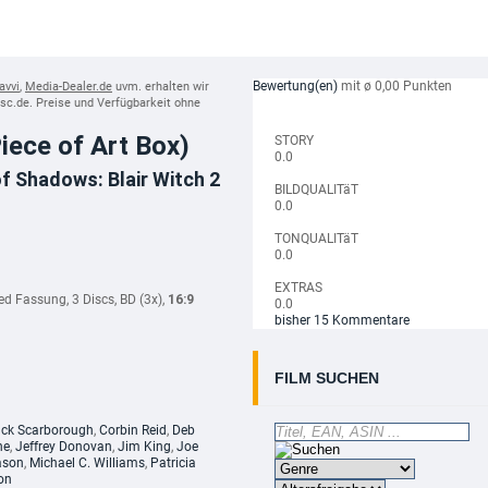
Bewertung(en)
mit ø 0,00 Punkten
avvi
,
Media-Dealer.de
uvm. erhalten wir
disc.de. Preise und Verfügbarkeit ohne
Piece of Art Box)
STORY
0.0
 of Shadows: Blair Witch 2
BILDQUALITäT
0.0
TONQUALITäT
0.0
EXTRAS
ed Fassung, 3 Discs, BD (3x),
16:9
0.0
bisher 15 Kommentare
FILM SUCHEN
ck Scarborough
,
Corbin Reid
,
Deb
ne
,
Jeffrey Donovan
,
Jim King
,
Joe
ason
,
Michael C. Williams
,
Patricia
on