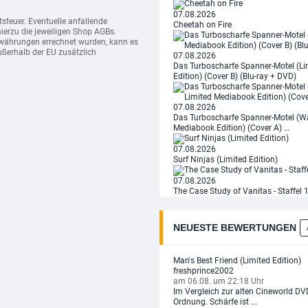
07.08.2026
steuer. Eventuelle anfallende
Cheetah on Fire
ierzu die jeweiligen Shop AGBs.
mdwährungen errechnet wurden, kann es
ßerhalb der EU zusätzlich
07.08.2026
Das Turboscharfe Spanner-Motel (L
Edition) (Cover B) (Blu-ray + DVD)
07.08.2026
Das Turboscharfe Spanner-Motel (Wa
Mediabook Edition) (Cover A) …
07.08.2026
Surf Ninjas (Limited Edition)
07.08.2026
The Case Study of Vanitas - Staffel 1 
NEUESTE BEWERTUNGEN
Man's Best Friend (Limited Edition)
freshprince2002
am 06.08. um 22:18 Uhr
Im Vergleich zur alten Cineworld DVD
Ordnung. Schärfe ist ...