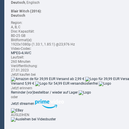
Deutsch
, Englisch
Blair Witch (2016):
Deutsch
Region:
A, B, C
Disc Kapazität:
BD-25 GB
Bildformat(e):
1920x1080p (1.33:1, 1.85:1) @23,976 Hz
Video-Codec:
MPEG-4/AVC
Laufzeit:
260 Minuten
Veröffentlichung:
27.01.2023
Jetzt kaufen bei
für 39,99 EUR
Versand ab 2,99 €
für 39,99 EUR
Versa
Versand 5,99 €
für 54,99 EUR
versandkostenfrei
Jetzt erinnern
Reminder
(vor)bestellbar / wieder auf Lager
oder
Jetzt streamen
AUSLEIHEN