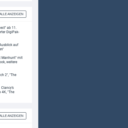
ALLE ANZEIGEN
ect" ab 11.
rter DigiPak-
Ausblick auf
en"
st Manhunt" mit
ok, weitere
tch 2", "The
 Clancy’s
n 4K, "The
ALLE ANZEIGEN