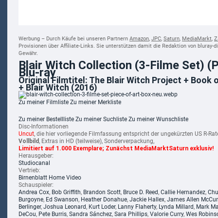
Werbung – Durch Käufe bei unseren Partnern
Amazon
,
JPC
,
Saturn
,
MediaMarkt
,
Z
Provisionen über Affiliate-Links. Sie unterstützen damit die Redaktion von bluray-
Gewähr.
Blair Witch Collection (3-Filme Set) (
Blu-ray
Original Filmtitel: The Blair Witch Project + Book
+ Blair Witch (2016)
Zu meiner Filmliste
Zu meiner Merkliste
Zu meiner Bestellliste
Zu meiner Suchliste
Zu meiner Wunschliste
Disc-Informationen
Uncut
, die hier vorliegende Filmfassung entspricht der ungekürzten US R-Rat
Vollbild
, Extras in HD (teilweise), Sonderverpackung,
Limitiert auf 1.000 Exemplare; Zunächst MediaMarktSaturn exklusiv!
Herausgeber:
Studiocanal
Vertrieb:
Birnenblatt Home Video
Schauspieler:
Andrea Cox
,
Bob Griffith
,
Brandon Scott
,
Bruce D. Reed
,
Callie Hernandez
,
Chu
Burgoyne
,
Ed Swanson
,
Heather Donahue
,
Jackie Hallex
,
James Allen McCu
Berlinger
,
Joshua Leonard
,
Kurt Loder
,
Lanny Flaherty
,
Lynda Millard
,
Mark M
DeCou
,
Pete Burris
,
Sandra Sánchez
,
Sara Phillips
,
Valorie Curry
,
Wes Robins