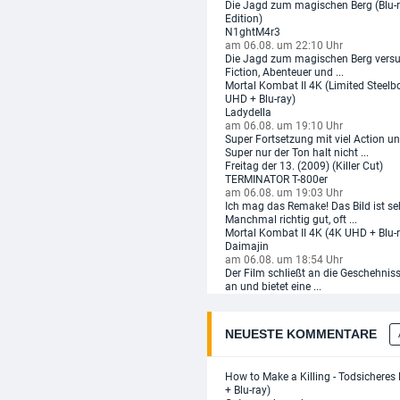
Die Jagd zum magischen Berg (Blu-
Edition)
N1ghtM4r3
am 06.08. um 22:10 Uhr
Die Jagd zum magischen Berg versu
Fiction, Abenteuer und ...
Mortal Kombat II 4K (Limited Steelb
UHD + Blu-ray)
Ladydella
am 06.08. um 19:10 Uhr
Super Fortsetzung mit viel Action un
Super nur der Ton halt nicht ...
Freitag der 13. (2009) (Killer Cut)
TERMINATOR T-800er
am 06.08. um 19:03 Uhr
Ich mag das Remake! Das Bild ist se
Manchmal richtig gut, oft ...
Mortal Kombat II 4K (4K UHD + Blu-
Daimajin
am 06.08. um 18:54 Uhr
Der Film schließt an die Geschehniss
an und bietet eine ...
NEUESTE KOMMENTARE
How to Make a Killing - Todsichere
+ Blu-ray)