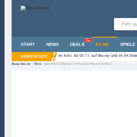
Neu
START
NEWS
DEALS
FILME
SPIELE
Roth-Horror "Ice Cream Man" im Kino: Ab 05.11. auf Blu-ray und im 4K-Steelboo
Bluray-Disc.de
/
Filme
/
Blair Witch Collection (3-Filme Set) (Piece of Art Box)