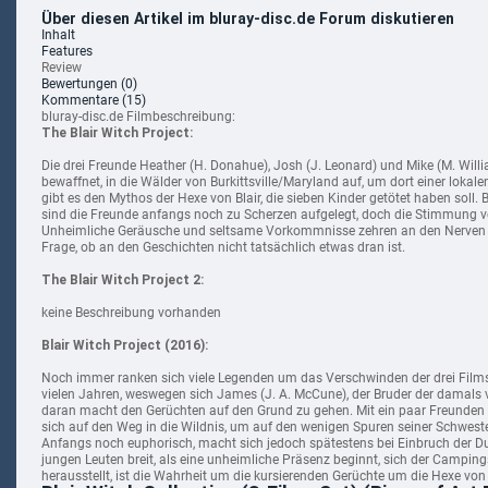
Über diesen Artikel im bluray-disc.de Forum diskutieren
Inhalt
Features
Review
Bewertungen
(0)
Kommentare
(15)
bluray-disc.de Filmbeschreibung:
The Blair Witch Project:
Die drei Freunde Heather (H.
Donahue), Josh (J. Leonard) und Mike (M. Wil
bewaffnet, in die Wälder von Burkittsville/Maryland auf, um dort einer loka
gibt es den Mythos der Hexe von Blair, die sieben Kinder getötet haben soll
sind die Freunde anfangs noch zu Scherzen aufgelegt, doch die Stimmung v
Unheimliche Geräusche und seltsame Vorkommnisse zehren an den Nerven un
Frage, ob an den Geschichten nicht tatsächlich etwas dran ist.
The Blair Witch Project 2:
keine Beschreibung vorhanden
Blair Witch Project (2016):
Noch immer ranken sich viele Legenden um das Verschwinden der drei Filmst
vielen Jahren, weswegen sich James (J. A. McCune), der Bruder der damal
daran macht den Gerüchten auf den Grund zu gehen. Mit ein paar Freunden
sich auf den Weg in die Wildnis, um auf den wenigen Spuren seiner Schwes
Anfangs noch euphorisch, macht sich jedoch spätestens bei Einbruch der Du
jungen Leuten breit, als eine unheimliche Präsenz beginnt, sich der Camping
herausstellt, ist die Wahrheit um die kursierenden Gerüchte um die Hexe von Bl