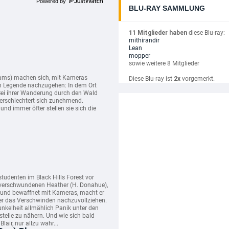
Powered by
BLU-RAY SAMMLUNG
11 Mitglieder haben
diese Blu-ray:
mithirandir
Lean
mopper
sowie weitere 8 Mitglieder
liams) machen sich, mit Kameras
Diese Blu-ray ist
2x
vorgemerkt.
len Legende nachzugehen: In dem Ort
. Bei ihrer Wanderung durch den Wald
erschlechtert sich zunehmend.
d immer öfter stellen sie sich die
udenten im Black Hills Forest vor
s verschwundenen Heather (H. Donahue),
 und bewaffnet mit Kameras, macht er
ter das Verschwinden nachzuvollziehen.
nkelheit allmählich Panik unter den
stelle zu nähern. Und wie sich bald
air, nur allzu wahr...