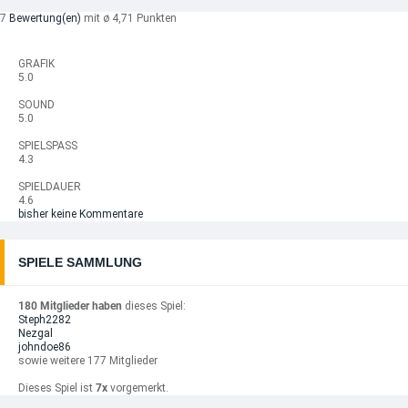
7
Bewertung(en)
mit ø 4,71 Punkten
GRAFIK
5.0
SOUND
5.0
SPIELSPASS
4.3
SPIELDAUER
4.6
bisher keine Kommentare
SPIELE SAMMLUNG
180 Mitglieder haben
dieses Spiel:
Steph2282
Nezgal
johndoe86
sowie weitere 177 Mitglieder
Dieses Spiel ist
7x
vorgemerkt.