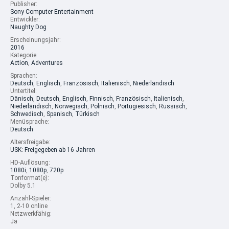
Publisher:
Sony Computer Entertainment
Entwickler:
Naughty Dog
Erscheinungsjahr:
2016
Kategorie:
Action
,
Adventures
Sprachen:
Deutsch
,
Englisch
,
Französisch
,
Italienisch
,
Niederländisch
Untertitel:
Dänisch
,
Deutsch
,
Englisch
,
Finnisch
,
Französisch
,
Italienisch
,
Niederländisch
,
Norwegisch
,
Polnisch
,
Portugiesisch
,
Russisch
,
Schwedisch
,
Spanisch
,
Türkisch
Menüsprache:
Deutsch
Altersfreigabe:
USK: Freigegeben ab 16 Jahren
HD-Auflösung:
1080i
,
1080p
,
720p
Tonformat(e):
Dolby 5.1
Anzahl-Spieler:
1, 2-10 online
Netzwerkfähig:
Ja