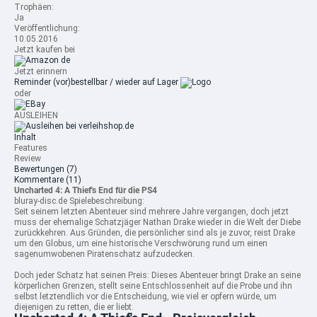
Trophäen:
Ja
Veröffentlichung:
10.05.2016
Jetzt kaufen bei
Jetzt erinnern
Reminder
(vor)bestellbar / wieder auf Lager
oder
AUSLEIHEN
Inhalt
Features
Review
Bewertungen
(7)
Kommentare
(11)
Uncharted 4: A Thief's End für die PS4
bluray-disc.de Spielebeschreibung:
Seit seinem letzten Abenteuer sind mehrere Jahre vergangen, doch jetzt
muss der ehemalige Schatzjäger Nathan Drake wieder in die Welt der Diebe
zurückkehren.
Aus Gründen, die persönlicher sind als je zuvor, reist Drake
um den Globus, um eine historische Verschwörung rund um einen
sagenumwobenen Piratenschatz aufzudecken.
Doch jeder Schatz hat seinen Preis: Dieses Abenteuer bringt Drake an seine
körperlichen Grenzen, stellt seine Entschlossenheit auf die Probe und ihn
selbst letztendlich vor die Entscheidung, wie viel er opfern würde, um
diejenigen zu retten, die er liebt.