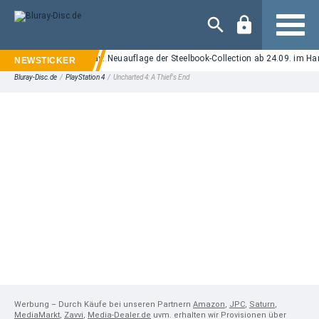
Navigation
Street" auf UHD Blu-ray: Neuauflage der Steelbook-Collection ab 24.09. im Hand
Bluray-Disc.de
/
PlayStation 4
/
Uncharted 4: A Thief's End
Werbung – Durch Käufe bei unseren Partnern
Amazon
,
JPC
,
Saturn
,
MediaMarkt
,
Zavvi
,
Media-Dealer.de
uvm. erhalten wir Provisionen über