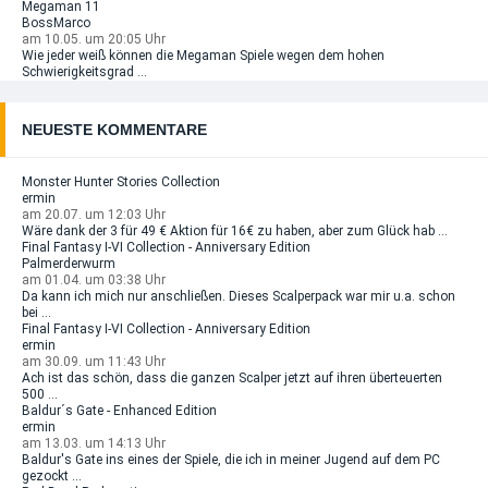
Megaman 11
BossMarco
am 10.05. um 20:05 Uhr
Wie jeder weiß können die Megaman Spiele wegen dem hohen
Schwierigkeitsgrad ...
NEUESTE KOMMENTARE
Monster Hunter Stories Collection
ermin
am 20.07. um 12:03 Uhr
Wäre dank der 3 für 49 € Aktion für 16€ zu haben, aber zum Glück hab ...
Final Fantasy I-VI Collection - Anniversary Edition
Palmerderwurm
am 01.04. um 03:38 Uhr
Da kann ich mich nur anschließen. Dieses Scalperpack war mir u.a. schon
bei ...
Final Fantasy I-VI Collection - Anniversary Edition
ermin
am 30.09. um 11:43 Uhr
Ach ist das schön, dass die ganzen Scalper jetzt auf ihren überteuerten
500 ...
Baldur´s Gate - Enhanced Edition
ermin
am 13.03. um 14:13 Uhr
Baldur's Gate ins eines der Spiele, die ich in meiner Jugend auf dem PC
gezockt ...