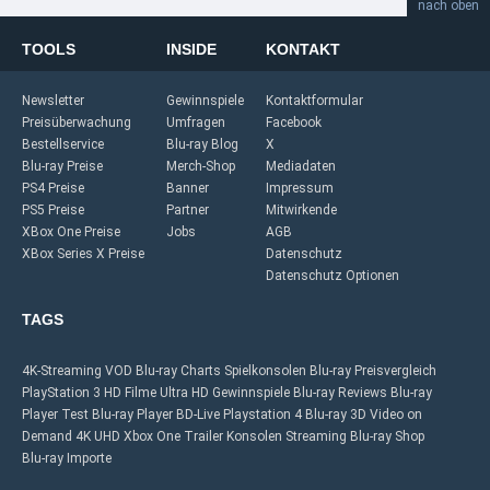
nach oben
TOOLS
INSIDE
KONTAKT
Newsletter
Gewinnspiele
Kontaktformular
Preisüberwachung
Umfragen
Facebook
Bestellservice
Blu-ray Blog
X
Blu-ray Preise
Merch-Shop
Mediadaten
PS4 Preise
Banner
Impressum
PS5 Preise
Partner
Mitwirkende
XBox One Preise
Jobs
AGB
XBox Series X Preise
Datenschutz
Datenschutz Optionen
TAGS
4K-Streaming
VOD
Blu-ray Charts
Spielkonsolen
Blu-ray Preisvergleich
PlayStation 3
HD Filme
Ultra HD
Gewinnspiele
Blu-ray Reviews
Blu-ray
Player Test
Blu-ray Player
BD-Live
Playstation 4
Blu-ray 3D
Video on
Demand
4K UHD
Xbox One
Trailer
Konsolen
Streaming
Blu-ray Shop
Blu-ray Importe